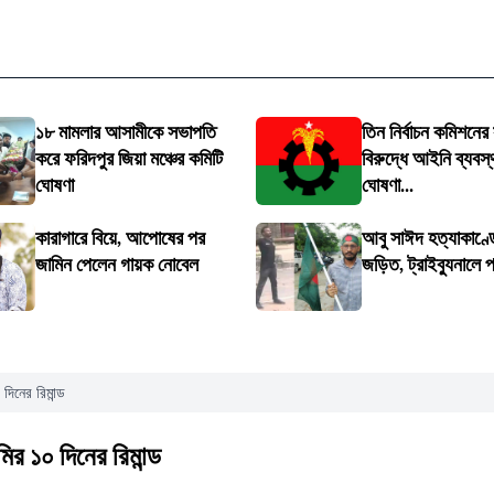
১৮ মামলার আসামীকে সভাপতি
তিন নির্বাচন কমিশনের
করে ফরিদপুর জিয়া মঞ্চের কমিটি
বিরুদ্ধে আইনি ব্যবস্
ঘোষণা
ঘোষণা...
কারাগারে বিয়ে, আপোষের পর
আবু সাঈদ হত্যাকাণ্
জামিন পেলেন গায়ক নোবেল
জড়িত, ট্রাইব্যুনালে 
দিনের রিমান্ড
ির ১০ দিনের রিমান্ড