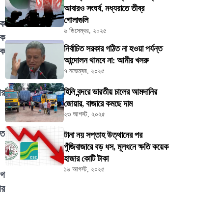
আবারও সংঘর্ষ, মধ্যরাতে তীব্র
গোলাগুলি
িক
৬ ডিসেম্বর, ২০২৫
টক
নির্বাচিত সরকার গঠিত না হওয়া পর্যন্ত
িক
আন্দোলন থামবে না: আমীর খসরু
৭ নভেম্বর, ২০২৫
ার
হিলি বন্দরে ভারতীয় চালের আমদানির
জোয়ার, বাজারে কমছে দাম
২৩ আগস্ট, ২০২৫
তে
টানা নয় সপ্তাহ উত্থানের পর
পুঁজিবাজারে বড় ধস, মূলধনে ক্ষতি কয়েক
হাজার কোটি টাকা
১৬ আগস্ট, ২০২৫
োগ
ার