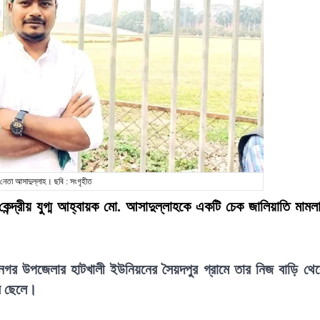
নেতা আসাদুল্লাহ। ছবি : সংগৃহীত
কেন্দ্রীয় যুগ্ম আহ্বায়ক মো. আসাদুল্লাহকে একটি চেক জালিয়াতি মামল
জানগর উপজেলার হাটখালী ইউনিয়নের সৈয়দপুর গ্রামে তার নিজ বাড়ি থে
র ছেলে।