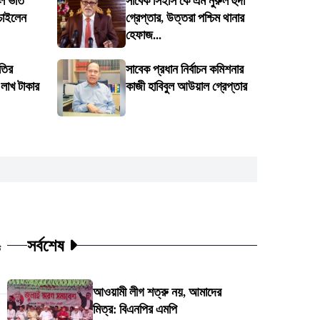
 ভর্তি
সাবেক সিইসি কে এম নুরুল হুদা
 চাইলেন
গ্রেপ্তার, উত্তরা পশ্চিম থানার
হেফাজ...
ীতির
সাবেক প্রধান নির্বাচন কমিশনার
 লাখ টাকার
কাজী হাবিবুল আউয়াল গ্রেপ্তার
সর্বশেষ
ট
আওয়ামী লীগ শত্রু নয়, আমাদের
মিত্র: বিএনপির এমপি