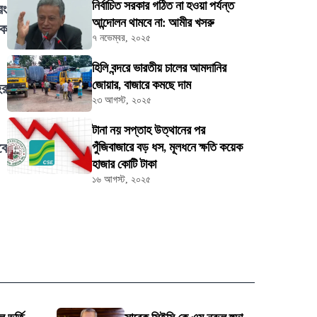
নির্বাচিত সরকার গঠিত না হওয়া পর্যন্ত
রং
আন্দোলন থামবে না: আমীর খসরু
কে
৭ নভেম্বর, ২০২৫
হিলি বন্দরে ভারতীয় চালের আমদানির
জোয়ার, বাজারে কমছে দাম
হর
২৩ আগস্ট, ২০২৫
টানা নয় সপ্তাহ উত্থানের পর
বে
পুঁজিবাজারে বড় ধস, মূলধনে ক্ষতি কয়েক
হাজার কোটি টাকা
১৬ আগস্ট, ২০২৫