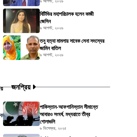
৬ আগস্ট, ২০২৬
বিটিভির মহাপরিচালক হলেন কাজী
জেসিন
৬ আগস্ট, ২০২৬
তনু হত্যা মামলায় সাবেক সেনা সদস্যের
জামিন বাতিল
৬ আগস্ট, ২০২৬
জনপ্রিয়
ায়
পাকিস্তান-আফগানিস্তান সীমান্তে
আবারও সংঘর্ষ, মধ্যরাতে তীব্র
কে
গোলাগুলি
৬ ডিসেম্বর, ২০২৫