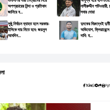
এনসিপির নারী নেত্রীদের নিয়ে
অসুস্থ হয়ে হাসপাতালে
অপপ্রচারের নিন্দা ও প্রতিবাদ
নাসীরুদ্দীন পাটওয়ারী,
জানিয়ে ব...
সবার দোয়া
সুষ্ঠু নির্বাচন ব্যাহত হলে সরকার-
দুদকের বিরুদ্ধেই দুর্ন
ইসিকে দায় নিতে হবে: জয়নুল
অভিযোগ, ক্লিয়ারেন্সে
আবদিন...
দাবি: হ...
মলা
প্রিন্