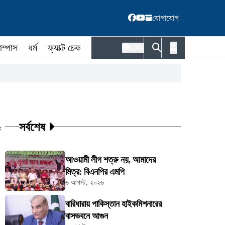
যোগাযোগ
াম্পাস
ধর্ম
ফ্যাক্ট চেক
কর্মকর্তা
ENG
সর্বশেষ
ট
আওয়ামী লীগ শত্রু নয়, আমাদের
মিত্র: বিএনপির এমপি
৬ আগস্ট, ২০২৬
বারিধারায় পাকিস্তান হাইকমিশনারের
বাসভবনে আগুন