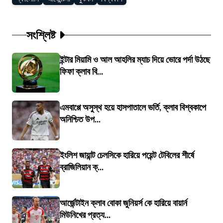
সংশ্লিষ্ট
ইন্টার মিয়ামি ও আল আহলির ম্যাচ দিয়ে ভোরে পর্দা উঠছে
ফিফা ক্লাব বি...
এমবাপ্পে অসুস্থ হয়ে হাসপাতালে ভর্তি, ক্লাব বিশ্বকাপে
অনিশ্চিত উপ...
ইংলিশ জায়ান্ট চেলসিকে হারিয়ে পয়েন্ট টেবিলের শীর্ষে
ব্রাজিলিয়ান ক্...
আর্জেন্টাইন ক্লাব বোকা জুনিয়র্স কে হারিয়ে বায়ার্ন
মিউনিখের প্রত্য...