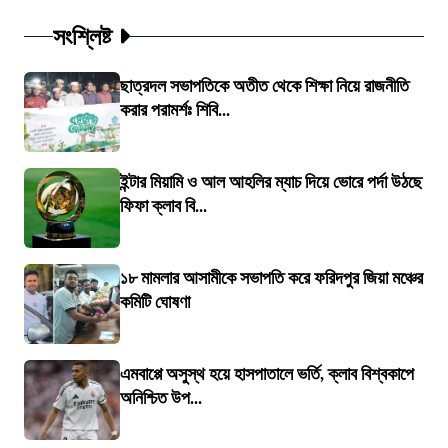
সংশ্লিষ্ট
ছাত্রদল সভাপতিকে অতীত থেকে শিক্ষা নিয়ে রাজনীতি
করার পরামর্শঃ শিবি...
ইন্টার মিয়ামি ও আল আহলির ম্যাচ দিয়ে ভোরে পর্দা উঠছে
ফিফা ক্লাব বি...
১৮ মামলার আসামীকে সভাপতি করে ফরিদপুর জিয়া মঞ্চের
কমিটি ঘোষণা
এমবাপ্পে অসুস্থ হয়ে হাসপাতালে ভর্তি, ক্লাব বিশ্বকাপে
অনিশ্চিত উপ...