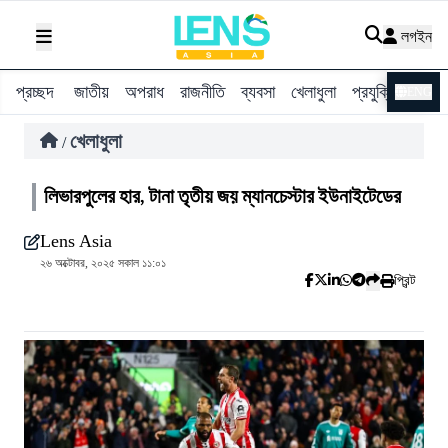
লগইন
প্রচ্ছদ
জাতীয়
অপরাধ
রাজনীতি
ব্যবসা
খেলাধুলা
প্রযুক্তি
বিশ্ব
ENG
খেলাধুলা
/
লিভারপুলের হার, টানা তৃতীয় জয় ম্যানচেস্টার ইউনাইটেডের
Lens Asia
২৬ অক্টোবর, ২০২৫ সকাল ১১:০১
প্রিন্ট