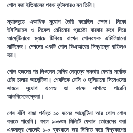
গোল করা ইতিহাসের পঞ্চম ফুটবলারও হন তিনি।
ম্যাচজুড়ে একাধিক সুযোগ তৈরি করেছিল স্পেন। নিকো
উইলিয়ামস ও মিকেল মেরিনোর প্রচেষ্টা বারবার রুখে দিয়ে
আর্জেন্টিনাকে ম্যাচে টিকিয়ে রাখেন গোলরক্ষক এমিলিয়ানো
মার্টিনেজ। স্পেনের একটি গোল ভিএআরের সিদ্ধান্তে বাতিলও
হয়।
গোল হজমের পর লিওনেল মেসির নেতৃত্বে সমতায় ফেরার সর্বোচ্চ
চেষ্টা চালায় আর্জেন্টিনা। শেষদিকে মেসি ও জুলিয়ানো সিমেওনের
সামনে সুযোগ এলেও তা কাজে লাগাতে পারেনি
আলবিসেলেস্তেরা।
শেষ বাঁশি বাজা পর্যন্ত ১০ জনের আর্জেন্টিনা আর গোল শোধ
করতে পারেনি। ফলে ১০৬তম মিনিটে ফেরান তোরেসের করা
একমাত্র গোলেই ১-০ ব্যবধানে জয় নিশ্চিত করে বিশ্বকাপের