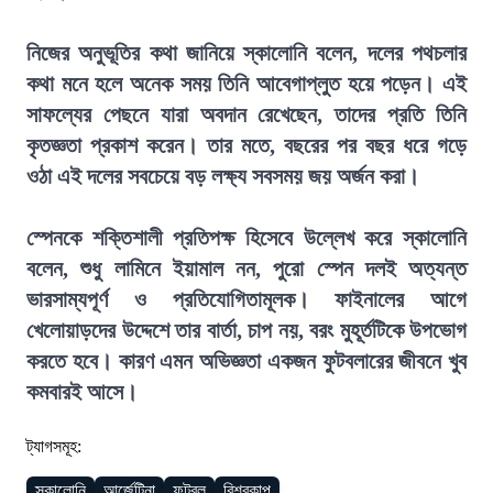
নিজের অনুভূতির কথা জানিয়ে স্কালোনি বলেন, দলের পথচলার
কথা মনে হলে অনেক সময় তিনি আবেগাপ্লুত হয়ে পড়েন। এই
সাফল্যের পেছনে যারা অবদান রেখেছেন, তাদের প্রতি তিনি
কৃতজ্ঞতা প্রকাশ করেন। তার মতে, বছরের পর বছর ধরে গড়ে
ওঠা এই দলের সবচেয়ে বড় লক্ষ্য সবসময় জয় অর্জন করা।
স্পেনকে শক্তিশালী প্রতিপক্ষ হিসেবে উল্লেখ করে স্কালোনি
বলেন, শুধু লামিনে ইয়ামাল নন, পুরো স্পেন দলই অত্যন্ত
ভারসাম্যপূর্ণ ও প্রতিযোগিতামূলক। ফাইনালের আগে
খেলোয়াড়দের উদ্দেশে তার বার্তা, চাপ নয়, বরং মুহূর্তটিকে উপভোগ
করতে হবে। কারণ এমন অভিজ্ঞতা একজন ফুটবলারের জীবনে খুব
কমবারই আসে।
ট্যাগসমূহ:
স্কালোনি
আর্জেন্টিনা
ফুটবল
বিশ্বকাপ