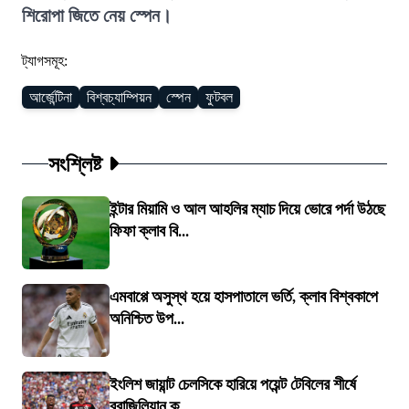
শিরোপা জিতে নেয় স্পেন।
ট্যাগসমূহ:
আর্জেন্টিনা
বিশ্বচ্যাম্পিয়ন
স্পেন
ফুটবল
সংশ্লিষ্ট
ইন্টার মিয়ামি ও আল আহলির ম্যাচ দিয়ে ভোরে পর্দা উঠছে
ফিফা ক্লাব বি...
এমবাপ্পে অসুস্থ হয়ে হাসপাতালে ভর্তি, ক্লাব বিশ্বকাপে
অনিশ্চিত উপ...
ইংলিশ জায়ান্ট চেলসিকে হারিয়ে পয়েন্ট টেবিলের শীর্ষে
ব্রাজিলিয়ান ক্...