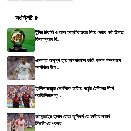
সংশ্লিষ্ট
ইন্টার মিয়ামি ও আল আহলির ম্যাচ দিয়ে ভোরে পর্দা উঠছে
ফিফা ক্লাব বি...
এমবাপ্পে অসুস্থ হয়ে হাসপাতালে ভর্তি, ক্লাব বিশ্বকাপে
অনিশ্চিত উপ...
ইংলিশ জায়ান্ট চেলসিকে হারিয়ে পয়েন্ট টেবিলের শীর্ষে
ব্রাজিলিয়ান ক্...
আর্জেন্টাইন ক্লাব বোকা জুনিয়র্স কে হারিয়ে বায়ার্ন
মিউনিখের প্রত্য...