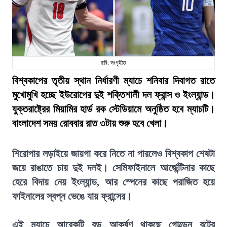
ছবি: সংগৃহীত
বিশ্বকাপের তৃতীয় স্থান নির্ধারণী ম্যাচে শনিবার দিবাগত রাতে
মুখোমুখি হচ্ছে ইউরোপের দুই শক্তিশালী দল ফ্রান্স ও ইংল্যান্ড।
যুক্তরাষ্ট্রের মিয়ামির হার্ড রক স্টেডিয়ামে অনুষ্ঠিত হবে ম্যাচটি।
বাংলাদেশ সময় রোববার রাত ৩টায় শুরু হবে খেলা।
শিরোপার লড়াইয়ে জায়গা করে নিতে না পারলেও বিশ্বকাপ শেষটা
জয়ে রাঙাতে চায় দুই দলই। সেমিফাইনালে আর্জেন্টিনার কাছে
হেরে বিদায় নেয় ইংল্যান্ড, আর স্পেনের কাছে পরাজিত হয়ে
ফাইনালের স্বপ্ন ভেঙে যায় ফ্রান্সের।
এই ম্যাচে আরেকটি বড় আকর্ষণ থাকছে গোল্ডেন বুটের