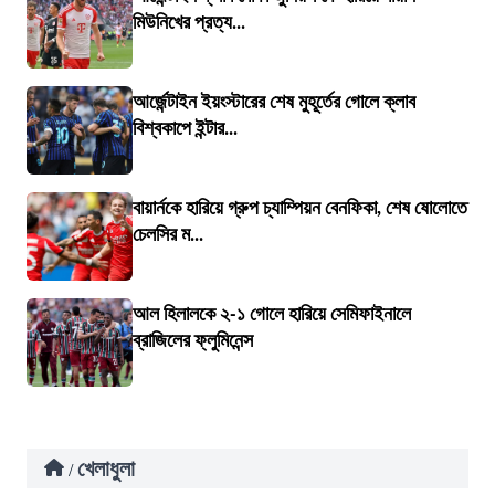
মিউনিখের প্রত্য...
আর্জেন্টাইন ইয়ংস্টারের শেষ মুহূর্তের গোলে ক্লাব
বিশ্বকাপে ইন্টার...
বায়ার্নকে হারিয়ে গ্রুপ চ্যাম্পিয়ন বেনফিকা, শেষ ষোলোতে
চেলসির ম...
আল হিলালকে ২-১ গোলে হারিয়ে সেমিফাইনালে
ব্রাজিলের ফ্লুমিনেন্স
খেলাধুলা
/