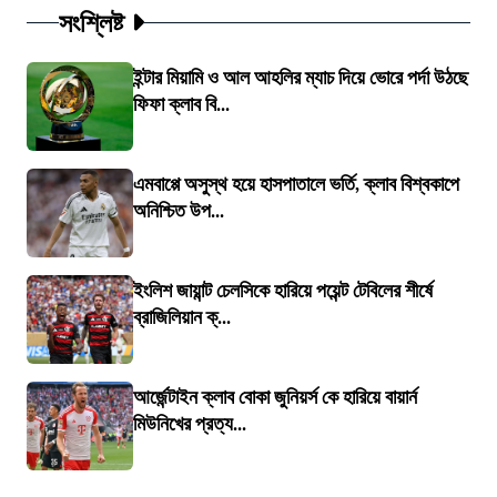
সংশ্লিষ্ট
ইন্টার মিয়ামি ও আল আহলির ম্যাচ দিয়ে ভোরে পর্দা উঠছে
ফিফা ক্লাব বি...
এমবাপ্পে অসুস্থ হয়ে হাসপাতালে ভর্তি, ক্লাব বিশ্বকাপে
অনিশ্চিত উপ...
ইংলিশ জায়ান্ট চেলসিকে হারিয়ে পয়েন্ট টেবিলের শীর্ষে
ব্রাজিলিয়ান ক্...
আর্জেন্টাইন ক্লাব বোকা জুনিয়র্স কে হারিয়ে বায়ার্ন
মিউনিখের প্রত্য...