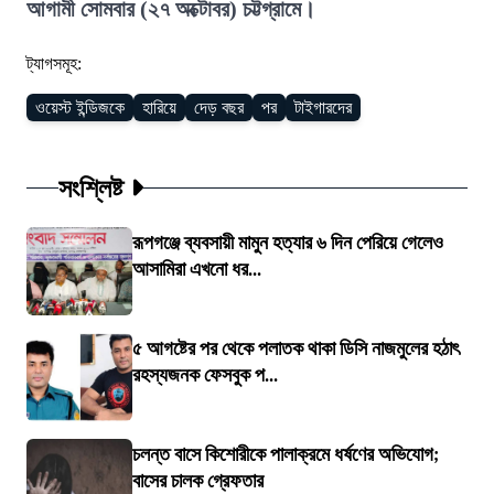
আগামী সোমবার (২৭ অক্টোবর) চট্টগ্রামে।
ট্যাগসমূহ:
ওয়েস্ট ইন্ডিজকে
হারিয়ে
দেড় বছর
পর
টাইগারদের
সংশ্লিষ্ট
রূপগঞ্জে ব্যবসায়ী মামুন হত্যার ৬ দিন পেরিয়ে গেলেও
আসামিরা এখনো ধর...
৫ আগষ্টের পর থেকে পলাতক থাকা ডিসি নাজমুলের হঠাৎ
রহস্যজনক ফেসবুক প...
চলন্ত বাসে কিশোরীকে পালাক্রমে ধর্ষণের অভিযোগ;
বাসের চালক গ্রেফতার