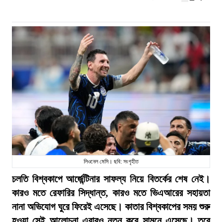
লিওনেল মেসি। ছবি: সংগৃহীত
চলতি বিশ্বকাপে আর্জেন্টিনার সাফল্য নিয়ে বিতর্কের শেষ নেই।
কারও মতে রেফারির সিদ্ধান্ত, কারও মতে ভিএআরের সহায়তা
নানা অভিযোগ ঘুরে ফিরেই এসেছে। কাতার বিশ্বকাপের সময় শুরু
হওয়া সেই আলোচনা এবারও নতুন করে সামনে এসেছে। তবে