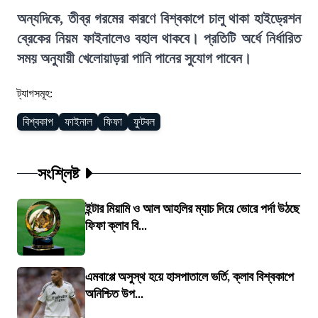
অন্যদিকে, তীব্র গরমের কারণে বিশ্বকাপে চালু থাকা হাইড্রেশন
ব্রেকের নিয়ম ফাইনালেও বহাল থাকবে। প্রতিটি অর্ধে নির্ধারিত
সময় অনুযায়ী খেলোয়াড়রা পানি পানের সুযোগ পাবেন।
ট্যাগসমূহ:
বিশ্বকাপ
ফাইনাল
ফিফা
ফুটবল
সংশ্লিষ্ট
ইন্টার মিয়ামি ও আল আহলির ম্যাচ দিয়ে ভোরে পর্দা উঠছে
ফিফা ক্লাব বি...
এমবাপ্পে অসুস্থ হয়ে হাসপাতালে ভর্তি, ক্লাব বিশ্বকাপে
অনিশ্চিত উপ...