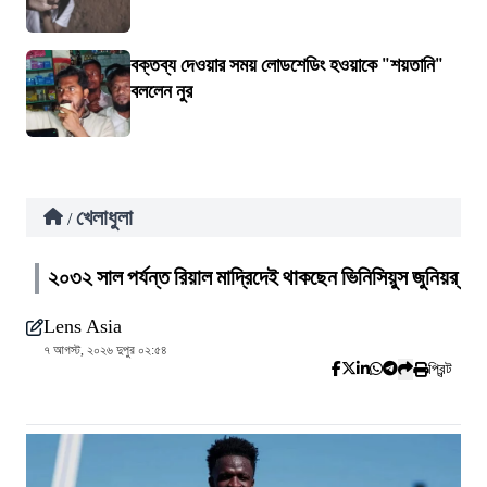
বক্তব্য দেওয়ার সময় লোডশেডিং হওয়াকে "শয়তানি"
বললেন নুর
খেলাধুলা
/
২০৩২ সাল পর্যন্ত রিয়াল মাদ্রিদেই থাকছেন ভিনিসিয়ুস জুনিয়র্
Lens Asia
৭ আগস্ট, ২০২৬ দুপুর ০২:৫৪
প্রিন্ট