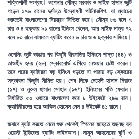
শক্তিশালী সংগ্রহ। ওপেনার সৌম্য সরকার ও সাইফ হাসান জুটি
গড়েন ১৭৬ রানের দুর্দান্ত উদ্বোধনী পার্টনারশিপ, যা ম্যাচের
শুরুতেই বাংলাদেশের নিয়ন্ত্রণ নিশ্চিত করে। সৌম্য ৮৬ বলে ৭
চার ও ৪ ছক্কায় ৯১ রানের ইনিংস খেলেন, আর সাইফ মাত্র ৭২
বলে ৮০ রানে ঝলমলে ব্যাটিং করেন ৬ চার ও ৬ ছক্কায় সাজিয়ে।
ওপেনিং জুটি ভাঙার পর কিছুটা ধীরগতির ইনিংসে শান্ত (৪৪) ও
তাওহীদ হৃদয় (২৮) স্কোরবোর্ড এগিয়ে নেওয়ার চেষ্টা করেন।
তবে পরের ব্যাটাররা বড় ইনিংস গড়তে না পারায় বড় স্কোরের
সম্ভাবনা কিছুটা সীমিত হয়। শেষ দিকে মেহেদী হাসান মিরাজ
(১৭) ও নুরুল হাসান সোহান (১৬*) ইনিংসের গতি ফেরান।
নির্ধারিত ৫০ ওভারে বাংলাদেশ করে ৮ উইকেটে ২৯৬ রান।
ক্যারিবীয়দের হয়ে আকিল হোসেন নেন ৪ উইকেট ৪১ রানে।
জবাবে ব্যাট করতে নেমে শুরু থেকেই স্পিনের জাদুতে তছনছ হয়
ওয়েস্ট ইন্ডিজের ব্যাটিং লাইনআপ। নাসুম আহমেদের ঘূর্ণি ও