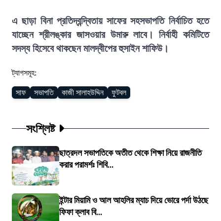
এ ছাড়া বিনা প্রতিদ্বন্দ্বিতায় সাফের সহসভাপতি নির্বাচিত হতে
যাচ্ছেন শ্রীলঙ্কার জাসওয়ার উমারু লাবে। নির্বাহী কমিটিতে
সদস্য হিসেবে থাকছেন মালদ্বীপের হুসাইন শাফিউ।
ট্যাগসমূহ:
সাফ
সভাপতি
কাজী সালাহউদ্দিন
ফুটবল
সংশ্লিষ্ট
ছাত্রদল সভাপতিকে অতীত থেকে শিক্ষা নিয়ে রাজনীতি
করার পরামর্শঃ শিবি...
ইন্টার মিয়ামি ও আল আহলির ম্যাচ দিয়ে ভোরে পর্দা উঠছে
ফিফা ক্লাব বি...