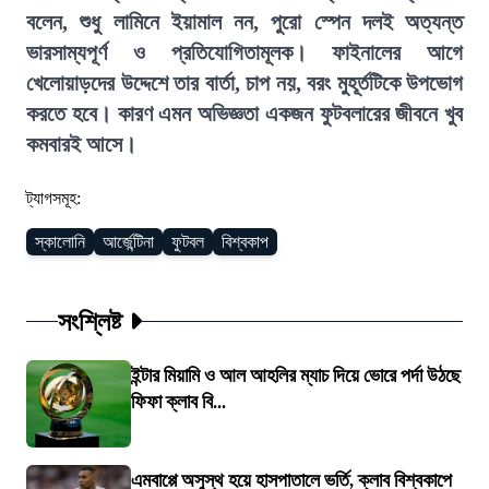
বলেন, শুধু লামিনে ইয়ামাল নন, পুরো স্পেন দলই অত্যন্ত
ভারসাম্যপূর্ণ ও প্রতিযোগিতামূলক। ফাইনালের আগে
খেলোয়াড়দের উদ্দেশে তার বার্তা, চাপ নয়, বরং মুহূর্তটিকে উপভোগ
করতে হবে। কারণ এমন অভিজ্ঞতা একজন ফুটবলারের জীবনে খুব
কমবারই আসে।
ট্যাগসমূহ:
স্কালোনি
আর্জেন্টিনা
ফুটবল
বিশ্বকাপ
সংশ্লিষ্ট
ইন্টার মিয়ামি ও আল আহলির ম্যাচ দিয়ে ভোরে পর্দা উঠছে
ফিফা ক্লাব বি...
এমবাপ্পে অসুস্থ হয়ে হাসপাতালে ভর্তি, ক্লাব বিশ্বকাপে