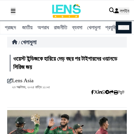
লগইন
প্রচ্ছদ
জাতীয়
অপরাধ
রাজনীতি
ব্যবসা
খেলাধুলা
প্রযুক্তি
বিশ্ব
ENG
খেলাধুলা
/
ওয়েস্ট ইন্ডিজকে হারিয়ে দেড় বছর পর টাইগারদের ওয়ানডে
সিরিজ জয়
Lens Asia
২৩ অক্টোবর, ২০২৫ রাত্রি ১১:০৫
প্রিন্ট