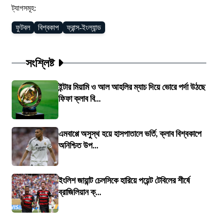
ট্যাগসমূহ:
ফুটবল
বিশ্বকাপ
ফ্রান্স-ইংল্যান্ড
সংশ্লিষ্ট
ইন্টার মিয়ামি ও আল আহলির ম্যাচ দিয়ে ভোরে পর্দা উঠছে
ফিফা ক্লাব বি...
এমবাপ্পে অসুস্থ হয়ে হাসপাতালে ভর্তি, ক্লাব বিশ্বকাপে
অনিশ্চিত উপ...
ইংলিশ জায়ান্ট চেলসিকে হারিয়ে পয়েন্ট টেবিলের শীর্ষে
ব্রাজিলিয়ান ক্...