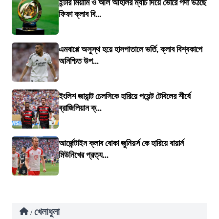
ইন্টার মিয়ামি ও আল আহলির ম্যাচ দিয়ে ভোরে পর্দা উঠছে
ফিফা ক্লাব বি...
এমবাপ্পে অসুস্থ হয়ে হাসপাতালে ভর্তি, ক্লাব বিশ্বকাপে
অনিশ্চিত উপ...
ইংলিশ জায়ান্ট চেলসিকে হারিয়ে পয়েন্ট টেবিলের শীর্ষে
ব্রাজিলিয়ান ক্...
আর্জেন্টাইন ক্লাব বোকা জুনিয়র্স কে হারিয়ে বায়ার্ন
মিউনিখের প্রত্য...
খেলাধুলা
/