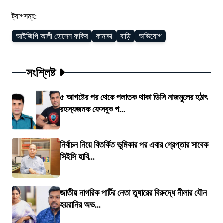
ট্যাগসমূহ:
আইজিপি আলী হোসেন ফকির
কানাডা
বাড়ি
অভিযোগ
সংশ্লিষ্ট
৫ আগষ্টের পর থেকে পলাতক থাকা ডিসি নাজমুলের হঠাৎ
রহস্যজনক ফেসবুক প...
নির্বাচন নিয়ে বিতর্কিত ভূমিকার পর এবার গ্রেপ্তার সাবেক
সিইসি হাবি...
জাতীয় নাগরিক পার্টির নেতা তুষারের বিরুদ্ধে নীলার যৌন
হয়রানির অভ...