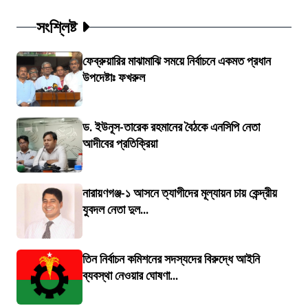
সংশ্লিষ্ট
ফেব্রুয়ারির মাঝামাঝি সময়ে নির্বাচনে একমত প্রধান
উপদেষ্টাঃ ফখরুল
ড. ইউনূস-তারেক রহমানের বৈঠকে এনসিপি নেতা
আদীবের প্রতিক্রিয়া
নারায়ণগঞ্জ-১ আসনে ত্যাগীদের মূল্যায়ন চায় কেন্দ্রীয়
যুবদল নেতা দুল...
তিন নির্বাচন কমিশনের সদস্যদের বিরুদ্ধে আইনি
ব্যবস্থা নেওয়ার ঘোষণা...