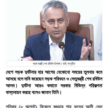
সড়ক মন্ত্রী শেখ রবিউল ইসলাম। ছবি: সংগৃহীত
দেশে সড়ক দুর্ঘটনার হার আগের যেকোনো সময়ের তুলনায় কমে
আসছে বলে দাবি করেছেন সড়ক পরিবহন ও সেতুমন্ত্রী শেখ রবিউল
আলম। দুর্ঘটনা আরও কমাতে সরকার বিভিন্ন পরিকল্পনা
বাস্তবায়ন করছে বলেও জানান তিনি।
শনিবার (৮ আগস্ট) বিকেলে বগুড়ায় শাহ ফতেহ আলী সেতু