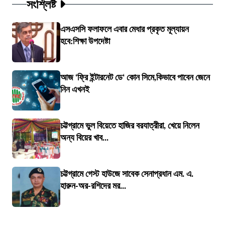
সংশ্লিষ্ট
এসএসসি ফলাফলে এবার মেধার প্রকৃত মূল্যায়ন
হবে:শিক্ষা উপদেষ্টা
আজ ‘ফ্রি ইন্টারনেট ডে‘ কোন সিমে,কিভাবে পাবেন জেনে
নিন এখনই
চট্টগ্রামে ভুল বিয়েতে হাজির বরযাত্রীরা, খেয়ে নিলেন
অন্য বিয়ের খাব...
চট্টগ্রামে গেস্ট হাউজে সাবেক সেনাপ্রধান এম. এ.
হারুন-অর-রশিদের মর...