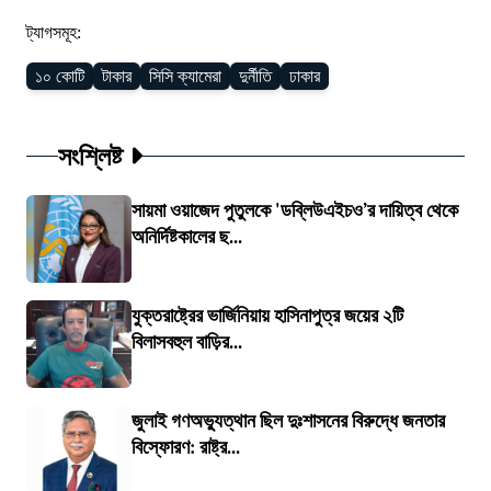
ট্যাগসমূহ:
১০ কোটি
টাকার
সিসি ক্যামেরা
দুর্নীতি
ঢাকার
সংশ্লিষ্ট
সায়মা ওয়াজেদ পুতুলকে 'ডব্লিউএইচও’র দায়িত্ব থেকে
অনির্দিষ্টকালের ছ...
যুক্তরাষ্ট্রের ভার্জিনিয়ায় হাসিনাপুত্র জয়ের ২টি
বিলাসবহুল বাড়ির...
জুলাই গণঅভ্যুত্থান ছিল দুঃশাসনের বিরুদ্ধে জনতার
বিস্ফোরণ: রাষ্ট্র...