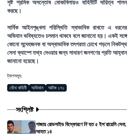
সৃষ্ট শ্রমিক অসন্তোষ মোকাবিলায়ও বাহিনীটি দায়িত্ব পালন
করছে।
সার্বিক আইনশৃঙ্খলা পরিস্থিতি স্বাভাবিক রাখতে এ ধরনের
অভিযান ভবিষ্যতেও চলমান থাকবে বলে জানানো হয়। একই সঙ্গে
কোনো সন্দেহজনক বা অস্বাভাবিক তৎপরতা চোখে পড়লে নিকটস্থ
সেনা ক্যাম্পে তথ্য দেওয়ার জন্য সাধারণ জনগণের প্রতি আহ্বান
জানানো হয়েছে।
ট্যাগসমূহ:
যৌথ বাহিনী
অভিযান
আটক ১৭১
সংশ্লিষ্ট
গাজায় রোডসাইড বিস্ফোরণে নি'হত ৫ ইস'রায়েলি সেনা,
আহত ১৪