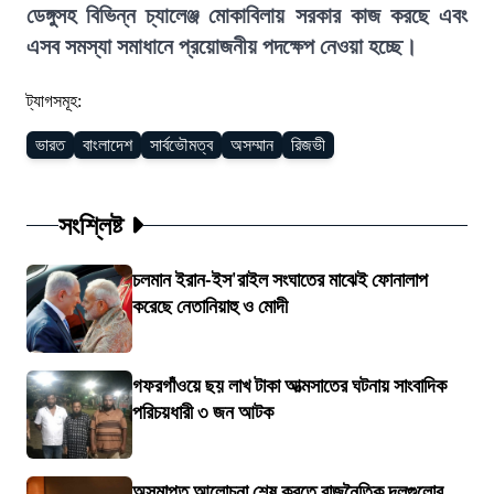
ডেঙ্গুসহ বিভিন্ন চ্যালেঞ্জ মোকাবিলায় সরকার কাজ করছে এবং
এসব সমস্যা সমাধানে প্রয়োজনীয় পদক্ষেপ নেওয়া হচ্ছে।
ট্যাগসমূহ:
ভারত
বাংলাদেশ
সার্বভৌমত্ব
অসম্মান
রিজভী
সংশ্লিষ্ট
চলমান ইরান-ইস'রাইল সংঘাতের মাঝেই ফোনালাপ
করেছে নেতানিয়াহু ও মোদী
গফরগাঁওয়ে ছয় লাখ টাকা আত্মসাতের ঘটনায় সাংবাদিক
পরিচয়ধারী ৩ জন আটক
অসমাপ্ত আলোচনা শেষ করতে রাজনৈতিক দলগুলোর