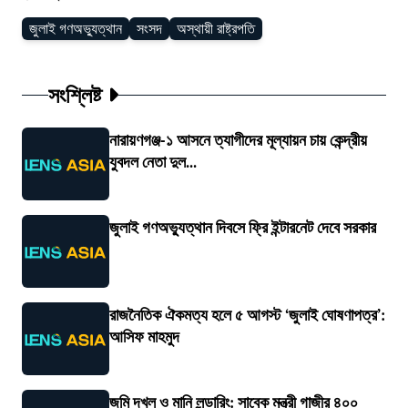
জুলাই গণঅভ্যুত্থান
সংসদ
অস্থায়ী রাষ্ট্রপতি
সংশ্লিষ্ট
নারায়ণগঞ্জ-১ আসনে ত্যাগীদের মূল্যায়ন চায় কেন্দ্রীয়
যুবদল নেতা দুল...
জুলাই গণঅভ্যুত্থান দিবসে ফ্রি ইন্টারনেট দেবে সরকার
রাজনৈতিক ঐকমত্য হলে ৫ আগস্ট ‘জুলাই ঘোষণাপত্র’:
আসিফ মাহমুদ
জমি দখল ও মানি লন্ডারিং: সাবেক মন্ত্রী গাজীর ৪০০