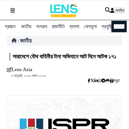
লগইন
প্রচ্ছদ
জাতীয়
অপরাধ
রাজনীতি
ব্যবসা
খেলাধুলা
প্রযুক্তি
বিশ্ব
ENG
জাতীয়
/
সারাদেশে যৌথ বাহিনীর টানা অভিযানে আট দিনে আটক ১৭১
Lens Asia
৯ জানুয়ারী, ২০২৬ সকাল ১১:২৩
প্রিন্ট