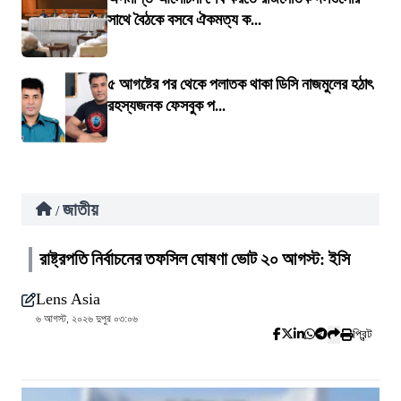
সাথে বৈঠকে বসবে ঐকমত্য ক...
৫ আগষ্টের পর থেকে পলাতক থাকা ডিসি নাজমুলের হঠাৎ
রহস্যজনক ফেসবুক প...
জাতীয়
/
রাষ্ট্রপতি নির্বাচনের তফসিল ঘোষণা ভোট ২০ আগস্ট: ইসি
Lens Asia
৬ আগস্ট, ২০২৬ দুপুর ০৩:০৬
প্রিন্ট