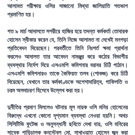
আলামত পরীক্ষায় ওসির সাজানো মিথ্যা জালিয়াতি শতভাগ
প্রমাণিত হয়।
গত ৯ মার্চ আদালতে সশরীরে হাজির হয়ে তদন্ত কর্মকর্তা তোবারক
হোসেন স্বীকার করেন যে, তিনি নিজে আলামত না দেখেই মনগড়া
প্রতিবেদন দিয়েছেন। পরবর্তীতে তিনি নিঃশর্ত ক্ষমা প্রার্থনা
করলেও আদালত তার আবেদন নামঞ্জুর করে কঠোর বিভাগীয়
ব্যবস্থার নির্দেশ দিয়ে এসএমপি কমিশনার বরাবর চিঠি পাঠান।
এসএমপি কমিশনারও তাকে কৈফিয়ত তলব (শোকজ) করে চিঠি
দিয়েছেন, যেখানে তার কর্মকাণ্ডকে অপেশাদারিত্ব, গাফিলতি ও
চরম অসদাচরণ হিসেবে উল্লেখ করা হয়।
দুর্নীতির প্রমাণ মিললেও ঘটনার মূল নায়ক ওসি মনির হোসেনের
বিরুদ্ধে এখনো কোনো দৃশ্যমান ব্যবস্থা নেওয়া হয়নি। অথচ
সিসিটিভি ফুটেজ ও অনুসন্ধানী ছবিতে দেখা যায়, ওসি মনিরের
সাবেক গাড়িচালক কনস্টেবল মো. সাখাওয়াত হোসেন জব্দ করা