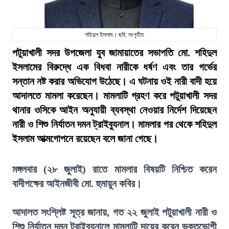
শহিদুল ইসলাম। ছবি: সংগৃহীত
পটুয়াখালী সদর উপজেলা যুব জামায়াতের সভাপতি মো. শহিদুল
ইসলামের বিরুদ্ধে এক বিধবা নারীকে ধর্ষণ এবং তার গর্ভের
সন্তান নষ্ট করার অভিযোগ উঠেছে। এ ঘটনায় ওই নারী বাদী হয়ে
আদালতে মামলা করেছেন। মামলাটি গ্রহণ করে পটুয়াখালী সদর
থানার ওসিকে আইন অনুযায়ী ব্যবস্থা নেওয়ার নির্দেশ দিয়েছেন
নারী ও শিশু নির্যাতন দমন ট্রাইব্যুনাল। মামলার পর থেকে শহিদুল
ইসলাম আত্মগোপনে রয়েছেন বলে জানা গেছে।
মঙ্গলবার (২৮ জুলাই) রাতে মামলার বিষয়টি নিশ্চিত করেন
বাদীপক্ষের আইনজীবী মো. হুমায়ুন কবির।
আদালত সংশ্লিষ্ট সূত্র জানায়, গত ২২ জুলাই পটুয়াখালী নারী ও
শিশু নির্যাতন দমন ট্রাইব্যুনালে মামলাটি দায়ের করেন ভুক্তভোগী