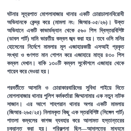
ঘটনার সূত্রপাত মোগলাবাজার থানার একটি চোরাচালানবিরোধী
অভিযানকে কেন্দ্র করে (মামলা নং: জিআর-০৫/২৬)। উক্ত
অভিযানে একটি কাভার্ডভ্যান থেকে ৫৬০ পিস দ্বিস্তরবিশিষ্ট
(ডাবল পার্ট) দামি ভারতীয় কম্বল জব্দ করা হয়। তবে ওসি মনির
হোসেনের নির্দেশে মামলার মূল এজাহারকারী এসআই প্রকৃত
সংখ্যা ও গুণগত মান গোপন করে এজাহারে মাত্র ৪৩০ পিস
কম্বল দেখান। বাকি ১৩০টি কম্বল সুকৌশলে এজাহার থেকে
গায়েব করে দেওয়া হয়।
পরবর্তীতে আসামি ও চোরাকারবারিদের সুবিধা পাইয়ে দিতে
মোগলাবাজার থানার পুলিশ কর্মকর্তারা জিম্মানামার এক নতুন নাটক
সাজান। এর আগে শাহপরান থানার অপর একটি মামলায়
(জিআর-২৬৫/২৫) নিলামকৃত কিছু এক স্তরবিশিষ্ট (সিঙ্গেল পার্ট)
পাতলা কম্বলের কাগজ ব্যবহার করে আলামত হস্তান্তরের
চক্রান্ত করা হয়। পরিকল্পনা ছিল—আদালতের মাধ্যমে