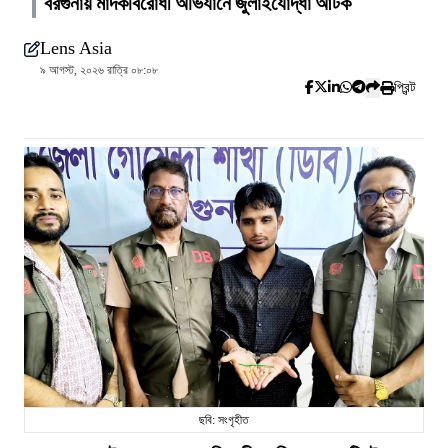
বরগুনায় মাদকবিরোধী অভিযানে জুলাইযোদ্ধা আটক
Lens Asia
৯ আগস্ট, ২০২৬ রাত্রি ০৮:০৮
প্রিন্ট
ছবি: সংগৃহীত