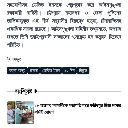
সহযোগীসহ ডেভিড ইমনকে গ্রেপ্তার করে আইনশৃঙ্খলা
রক্ষাকারী বাহিনী। চট্টগ্রাম মহানগর ও জেলা পুলিশের
তালিকাভুক্ত এই শীর্ষ সন্ত্রাসীর বিরুদ্ধে হত্যা, চাঁদাবাজিসহ
একাধিক মামলা রয়েছে। আইনশৃঙ্খলা বাহিনীর তথ্যমতে, অপরাধ
জগতে তিনি দুবাইপ্রবাসী সাজ্জাদের ‘সেকেন্ড ইন কমান্ড’ হিসেবে
পরিচিত।
ট্যাগসমূহ:
হত্যা-অস্ত্র
মামলা
ডেভিড ইমন
১০ দিন
রিমান্ড
সংশ্লিষ্ট
১৮ মামলার আসামীকে সভাপতি করে ফরিদপুর জিয়া মঞ্চের
কমিটি ঘোষণা