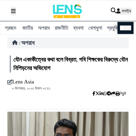
লগইন
প্রচ্ছদ
জাতীয়
অপরাধ
রাজনীতি
ব্যবসা
খেলাধুলা
প্রযুক্তি
বিশ্ব
ENG
অপরাধ
/
যৌন একাকীত্বের কথা বলে বিব্রত, গবি শিক্ষকের বিরুদ্ধে যৌন
নিপিড়নের অভিযোগ
Lens Asia
৮ ডিসেম্বর, ২০২৫ বিকাল ০৫:৪১
প্রিন্ট