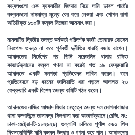
কম্বলগুলো এক ব্যবসায়ীর জিম্মায় দিয়ে দামি ডাবল পার্টের
কম্বলগুলো নামমাত্র মূল্যে বের করে নেওয়া এবং গোপন রাখা
অতিরিক্ত ১৩০টি কম্বল নিজেরা আত্মসাৎ করা।
মামলাটির দ্বিতীয় তদন্ত কর্মকর্তা পরিদর্শক কাজী তোবারক হোসেন
নিরপেক্ষ তদন্ত না করে পূর্ববর্তী দুর্নীতির ধারাই বজায় রাখেন।
আদালতের নির্দেশের পর তিনি সরেজমিন থানায় রক্ষিত
কাভার্ডভ্যানের কম্বল গণনা না করেই গত ১৯ ফেব্রুয়ারি
আদালতে একটি মনগড়া প্রতিবেদন দাখিল করেন। তবে
প্রতিবেদনে বড় ধরনের জালিয়াতি ধরা পড়লে আদালত ২৩
ফেব্রুয়ারি একটি বিশেষ তদন্ত কমিটি গঠন করেন।
আদালতের নাজির আজাদ মিয়ার নেতৃত্বে তদন্ত দল মোগলাবাজার
থানা কম্পাউন্ডে তালাবদ্ধ সিলগালা করা কাভার্ডভ্যানে (রেজি. নং:
ঢাকা-মেট্রো-টি-১৮২৬২৯) তল্লাশি চালিয়ে পূর্ণাঙ্গ ৫৬০ পিস
দ্বিস্তরবিশিষ্ট দামি কম্বল উদ্ধার ও গণনা করে পান। আদালতের