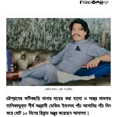
প্রিন্ট
ডেভিড ইমন। ছবি: সংগৃহীত
চট্টগ্রামের ফটিকছড়ি থানায় দায়ের করা হত্যা ও অস্ত্র মামলায়
তালিকাভুক্ত শীর্ষ সন্ত্রাসী ডেভিড ইমনসহ পাঁচ আসামির পাঁচ দিন
করে মোট ১০ দিনের রিমান্ড মঞ্জুর করেছেন আদালত।