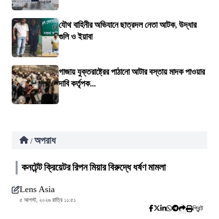
যৌথ বাহিনীর অভিযানে ছাত্রদল নেতা আটক, উদ্ধার
গুলি ও ইয়াবা
গাজায় যুক্তরাষ্ট্রের পাঠানো আটার বস্তায় মাদক পাওয়ার
দাবি কর্তৃপক...
অপরাধ
/
কনটেন্ট ক্রিয়েটর রিপন মিয়ার বিরুদ্ধে ধর্ষণ মামলা
Lens Asia
৫ আগস্ট, ২০২৬ রাত্রি ১১:৫১
প্রিন্ট