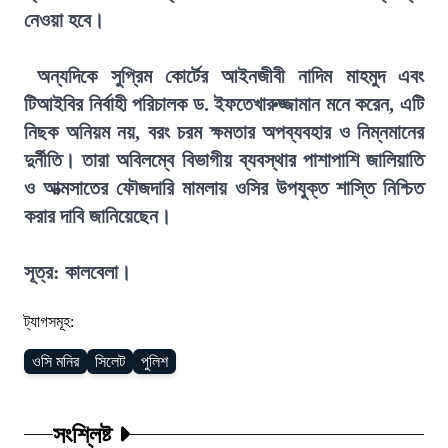
নেওয়া হবে।
অন্যদিকে সুপ্রিম কোর্টের আইনজীবী নাদিম মাহমুদ এবং
টিআইবির নির্বাহী পরিচালক ড. ইফতেখারুজ্জামান মনে করেন, এটি
নিছক অনিয়ম নয়, বরং চরম ক্ষমতার অপব্যবহার ও নিম্নমানের
দুর্নীতি। তারা অবিলম্বে বিভাগীয় ব্যবস্থার পাশাপাশি জালিয়াতি
ও আত্মসাতের ফৌজদারি মামলায় ওসির উপযুক্ত শাস্তি নিশ্চিত
করার দাবি জানিয়েছেন।
সূত্র: কালবেলা।
ট্যাগসমূহ:
ওসি মনির
সিলেট
পুলিশ
সংশ্লিষ্ট