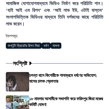
সামাজিক যোগাযোগমাধ্যমে ভিডিও নির্মাণ করে পরিচিতি পান।
‘হাই আই এম রিপন’ এবং ‘আই লাভ ইউ, এটাই বাস্তব’
সংলাপভিত্তিক ভিডিওর মাধ্যমে তিনি দর্শকদের কাছে পরি
চিতি
লাভ করেন।
ট্যাগসমূহ:
কনটেন্ট ক্রিয়েটর রিপন মিয়া
ধর্ষণ
মামলা
সংশ্লিষ্ট
চলন্ত বাসে কিশোরীকে পালাক্রমে ধর্ষণের অভিযোগ;
বাসের চালক গ্রেফতার
১৮ মামলার আসামীকে সভাপতি করে ফরিদপুর জিয়া মঞ্চের
কমিটি ঘোষণা