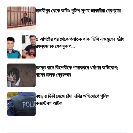
মাদারীপুর থেকে অতিঃ পুলিশ সুপার জাকারিয়া গ্রেপ্তার
৫ আগষ্টের পর থেকে পলাতক থাকা ডিসি নাজমুলের হঠাৎ
রহস্যজনক ফেসবুক প...
চলন্ত বাসে কিশোরীকে পালাক্রমে ধর্ষণের অভিযোগ;
বাসের চালক গ্রেফতার
বগুড়ায় ডিবি সেজে চাঁদা দাবির অভিযোগে পুলিশ
কনস্টেবল আটক