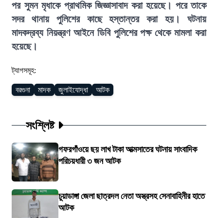
পর সুমন মৃধাকে প্রাথমিক জিজ্ঞাসাবাদ করা হয়েছে। পরে তাকে
সদর থানায় পুলিশের কাছে হস্তান্তর করা হয়। ঘটনায়
মাদকদ্রব্য নিয়ন্ত্রণ আইনে ডিবি পুলিশের পক্ষ থেকে মামলা করা
হয়েছে।
ট্যাগসমূহ:
বরগুনা
মাদক
জুলাইযোদ্ধা
আটক
সংশ্লিষ্ট
গফরগাঁওয়ে ছয় লাখ টাকা আত্মসাতের ঘটনায় সাংবাদিক
পরিচয়ধারী ৩ জন আটক
চুয়াডাঙ্গা জেলা ছাত্রদল নেতা অস্ত্রসহ সেনাবাহিনীর হাতে
আটক