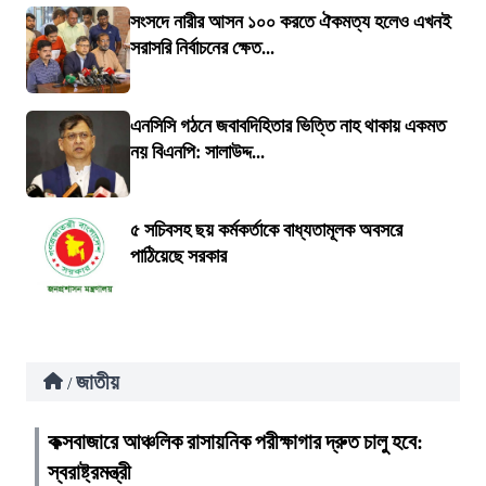
সংসদে নারীর আসন ১০০ করতে ঐকমত্য হলেও এখনই
সরাসরি নির্বাচনের ক্ষেত...
এনসিসি গঠনে জবাবদিহিতার ভিত্তি নাহ থাকায় একমত
নয় বিএনপি: সালাউদ্দ...
৫ সচিবসহ ছয় কর্মকর্তাকে বাধ্যতামূলক অবসরে
পাঠিয়েছে সরকার
জাতীয়
/
কক্সবাজারে আঞ্চলিক রাসায়নিক পরীক্ষাগার দ্রুত চালু হবে:
স্বরাষ্ট্রমন্ত্রী