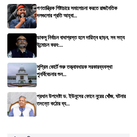
গণতান্ত্রিক শিষ্টাচারে সমালোচনা করতে রাজনৈতিক
দলগুলোর প্রতি আহ্বা...
ডাকসু নির্বাচন বাধাগ্রস্ত হলে দায়িত্ব ছাড়ব, সব সত্য
উন্মোচন করব:...
সুপ্রিম কোর্টে শুরু তত্ত্বাবধায়ক সরকারব্যবস্থা
পুনর্বিবেচনার শুন...
প্রধান উপদেষ্টা ড. ইউনূসের ফোনে নুরের খোঁজ, ঘটনার
তদন্তে কঠোর ব্য...