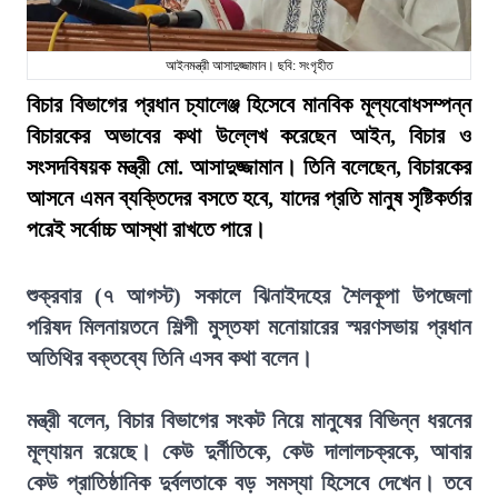
আইনমন্ত্রী আসাদুজ্জামান। ছবি: সংগৃহীত
বিচার বিভাগের প্রধান চ্যালেঞ্জ হিসেবে মানবিক মূল্যবোধসম্পন্ন
বিচারকের অভাবের কথা উল্লেখ করেছেন আইন, বিচার ও
সংসদবিষয়ক মন্ত্রী মো. আসাদুজ্জামান। তিনি বলেছেন, বিচারকের
আসনে এমন ব্যক্তিদের বসতে হবে, যাদের প্রতি মানুষ সৃষ্টিকর্তার
পরেই সর্বোচ্চ আস্থা রাখতে পারে।
শুক্রবার (৭ আগস্ট) সকালে ঝিনাইদহের শৈলকূপা উপজেলা
পরিষদ মিলনায়তনে শিল্পী মুস্তফা মনোয়ারের স্মরণসভায় প্রধান
অতিথির বক্তব্যে তিনি এসব কথা বলেন।
মন্ত্রী বলেন, বিচার বিভাগের সংকট নিয়ে মানুষের বিভিন্ন ধরনের
মূল্যায়ন রয়েছে। কেউ দুর্নীতিকে, কেউ দালালচক্রকে, আবার
কেউ প্রাতিষ্ঠানিক দুর্বলতাকে বড় সমস্যা হিসেবে দেখেন। তবে