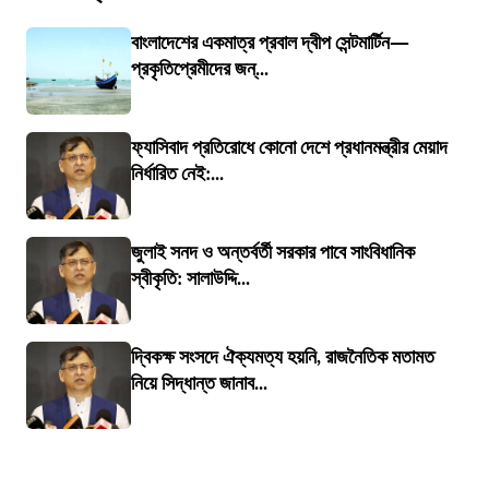
বাংলাদেশের একমাত্র প্রবাল দ্বীপ সেন্টমার্টিন—
প্রকৃতিপ্রেমীদের জন্...
ফ্যাসিবাদ প্রতিরোধে কোনো দেশে প্রধানমন্ত্রীর মেয়াদ
নির্ধারিত নেই:...
জুলাই সনদ ও অন্তর্বর্তী সরকার পাবে সাংবিধানিক
স্বীকৃতি: সালাউদ্দি...
দ্বিকক্ষ সংসদে ঐক্যমত্য হয়নি, রাজনৈতিক মতামত
নিয়ে সিদ্ধান্ত জানাব...