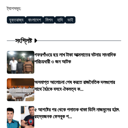
ট্যাগসমূহ:
যুক্তরাজ্য
বাংলাদেশ
মিশন
হাদি
ভাই
সংশ্লিষ্ট
গফরগাঁওয়ে ছয় লাখ টাকা আত্মসাতের ঘটনায় সাংবাদিক
পরিচয়ধারী ৩ জন আটক
অসমাপ্ত আলোচনা শেষ করতে রাজনৈতিক দলগুলোর
সাথে বৈঠকে বসবে ঐকমত্য ক...
৫ আগষ্টের পর থেকে পলাতক থাকা ডিসি নাজমুলের হঠাৎ
রহস্যজনক ফেসবুক প...