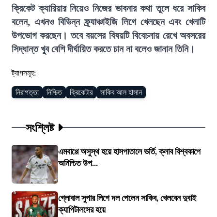
ক্রিকেট ক্যারিয়ার নিয়েও নিজের ভাবনার কথা তুলে ধরে সাকিব
বলেন, এখনও বিভিন্ন ফ্র্যাঞ্চাইজি লিগে খেলছেন এবং খেলাটি
উপভোগ করছেন। তবে বয়সের বিষয়টি বিবেচনায় রেখে অবসরের
সিদ্ধান্ত খুব বেশি দীর্ঘায়িত করতে চান না বলেও জানান তিনি।
ট্যাগসমূহ:
নিরাপত্তা
নিশ্চিত
ক্রিকেটার
সাকিব আল হাসান
সংশ্লিষ্ট
এমবাপ্পে অসুস্থ হয়ে হাসপাতালে ভর্তি, ক্লাব বিশ্বকাপে
অনিশ্চিত উপ...
গ্লোবাল সুপার লিগে দল পেলেন সাকিব, খেলবেন দুবাই
ক্যাপিটালসের হয়ে