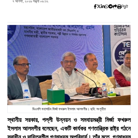
৭ আগস্ট, ২০২৬ সন্ধ্যা ০৬:৩২
প্রিন্ট
বিএনপি মহাসচিব মির্জা ফখরুল ইসলাম আলমগীর। ছবি: সংগৃহীত
স্থানীয় সরকার, পল্লী উন্নয়ন ও সমবায়মন্ত্রী মির্জা ফখরুল
ইসলাম আলমগীর বলেছেন, একটি কার্যকর গণতান্ত্রিক রাষ্ট্র গঠনে
স্বাধীন ও দায়িত্বশীল গণমাধ্যম অপরিহার্য। তাঁর মতে, গণমাধ্যম