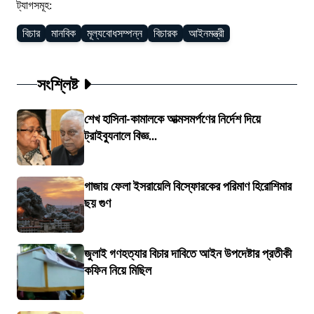
ট্যাগসমূহ:
বিচার
মানবিক
মূল্যবোধসম্পন্ন
বিচারক
আইনমন্ত্রী
সংশ্লিষ্ট
শেখ হাসিনা-কামালকে আত্মসমর্পণের নির্দেশ দিয়ে
ট্রাইব্যুনালে বিজ্ঞ...
গাজায় ফেলা ইসরায়েলি বিস্ফোরকের পরিমাণ হিরোশিমার
ছয় গুণ
জুলাই গণহত্যার বিচার দাবিতে আইন উপদেষ্টার প্রতীকী
কফিন নিয়ে মিছিল