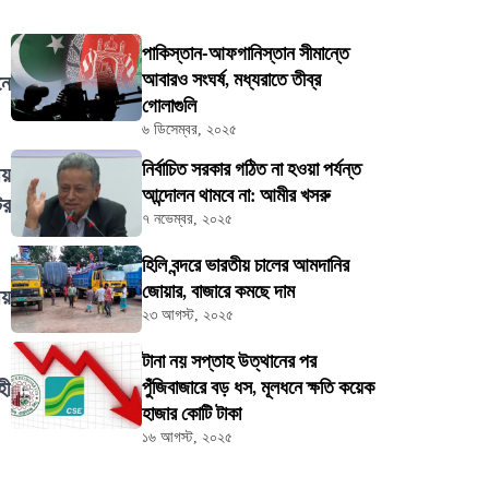
পাকিস্তান-আফগানিস্তান সীমান্তে
আবারও সংঘর্ষ, মধ্যরাতে তীব্র
নে
গোলাগুলি
৬ ডিসেম্বর, ২০২৫
নির্বাচিত সরকার গঠিত না হওয়া পর্যন্ত
ীয়
আন্দোলন থামবে না: আমীর খসরু
ের
৭ নভেম্বর, ২০২৫
হিলি বন্দরে ভারতীয় চালের আমদানির
জোয়ার, বাজারে কমছে দাম
ীয়
২৩ আগস্ট, ২০২৫
টানা নয় সপ্তাহ উত্থানের পর
হী
পুঁজিবাজারে বড় ধস, মূলধনে ক্ষতি কয়েক
হাজার কোটি টাকা
১৬ আগস্ট, ২০২৫
।