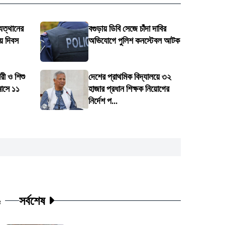
ুত্থানের
বগুড়ায় ডিবি সেজে চাঁদা দাবির
য় দিবস
অভিযোগে পুলিশ কনস্টেবল আটক
রী ও শিশু
দেশের প্রাথমিক বিদ্যালয়ে ৩২
মাসে ১১
হাজার প্রধান শিক্ষক নিয়োগের
নির্দেশ প...
সর্বশেষ
ট