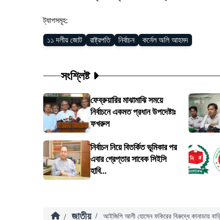
ট্যাগসমূহ:
১১ দলীয় জোট
রাষ্ট্রপতি
নির্বাচন
কর্নেল অলি আহমদ
সংশ্লিষ্ট
ফেব্রুয়ারির মাঝামাঝি সময়ে
নির্বাচনে একমত প্রধান উপদেষ্টাঃ
ফখরুল
নির্বাচন নিয়ে বিতর্কিত ভূমিকার পর
এবার গ্রেপ্তার সাবেক সিইসি
হাবি...
জাতীয়
/
/
আইজিপি আলী হোসেন ফকিরের বিরুদ্ধে কানাডায় বা