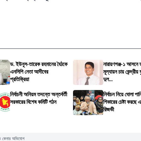
ড. ইউনূস-তারেক রহমানের বৈঠকে
নারায়ণগঞ্জ-১ আসনে ত
এনসিপি নেতা আদীবের
মূল্যায়ন চায় কেন্দ্রীয়
প্রতিক্রিয়া
দুল...
নির্বাচনী অনিয়ম তদন্তে অন্তর্বর্তী
নির্বাচন নিয়ে ঘোলা পা
সরকারের বিশেষ কমিটি গঠন
শিকারের চেষ্টা করছে 
রিজভী
ড়ি কেনার অভিযোগ