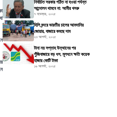
নির্বাচিত সরকার গঠিত না হওয়া পর্যন্ত
আন্দোলন থামবে না: আমীর খসরু
কা
৭ নভেম্বর, ২০২৫
বা
হিলি বন্দরে ভারতীয় চালের আমদানির
জোয়ার, বাজারে কমছে দাম
২৩ আগস্ট, ২০২৫
নে
টানা নয় সপ্তাহ উত্থানের পর
পুঁজিবাজারে বড় ধস, মূলধনে ক্ষতি কয়েক
হাজার কোটি টাকা
ের
১৬ আগস্ট, ২০২৫
নে