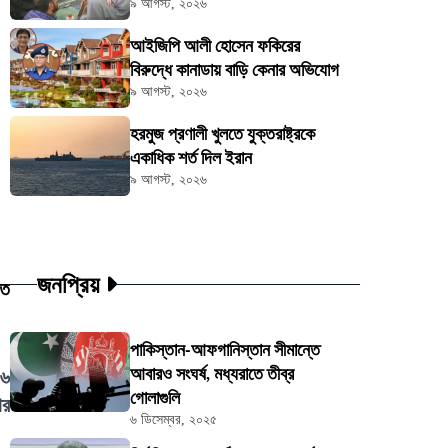
৯ আগস্ট, ২০২৬
আইজিপি আলী হোসেন ফকিরের
বিরুদ্ধে কানাডায় বাড়ি কেনার অভিযোগ
৯ আগস্ট, ২০২৬
হরমুজ প্রণালী খুলতে যুক্তরাষ্ট্রকে
একাধিক শর্ত দিল ইরান
৯ আগস্ট, ২০২৬
জনপ্রিয়
তে
পাকিস্তান-আফগানিস্তান সীমান্তে
আবারও সংঘর্ষ, মধ্যরাতে তীব্র
১৬
গোলাগুলি
ার
৬ ডিসেম্বর, ২০২৫