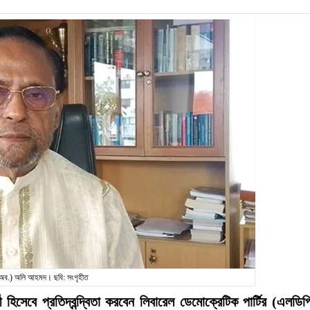
 (অব.) অলি আহমদ। ছবি: সংগৃহীত
ী হিসেবে প্রতিদ্বন্দ্বিতা করবেন লিবারেল ডেমোক্রেটিক পার্টির (এলডিপ