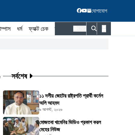
যোগাযোগ
াম্পাস
ধর্ম
ফ্যাক্ট চেক
কর্মকর্তা
ENG
সর্বশেষ
ট
১১ দলীয় জোটের রাষ্ট্রপতি প্রার্থী কর্নেল
অলি আহমদ
৯ আগস্ট, ২০২৬
মোজতবা খামেনির ভিডিও প্রকাশ করল
মেহের নিউজ