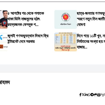
৫ আগষ্টের পর থেকে পলাতক
ছাত্র-জনতার গণঅভ্য
থাকা ডিসি নাজমুলের হঠাৎ
স্মরণে নতুন তিন জাতী
রহস্যজনক ফেসবুক প...
ঘোষণা
জুলাই গণঅভ্যুত্থান দিবসে ফ্রি
দিনে গড়ে ১১টি খুন, না
ইন্টারনেট দেবে সরকার
নির্যাতনের সংখ্যা ছয় 
হাজার...
ি আহমদ
প্রিন্