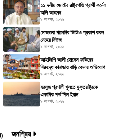
১১ দলীয় জোটের রাষ্ট্রপতি প্রার্থী কর্নেল
অলি আহমদ
৯ আগস্ট, ২০২৬
মোজতবা খামেনির ভিডিও প্রকাশ করল
মেহের নিউজ
৯ আগস্ট, ২০২৬
আইজিপি আলী হোসেন ফকিরের
বিরুদ্ধে কানাডায় বাড়ি কেনার অভিযোগ
৯ আগস্ট, ২০২৬
হরমুজ প্রণালী খুলতে যুক্তরাষ্ট্রকে
একাধিক শর্ত দিল ইরান
৯ আগস্ট, ২০২৬
জনপ্রিয়
ি)