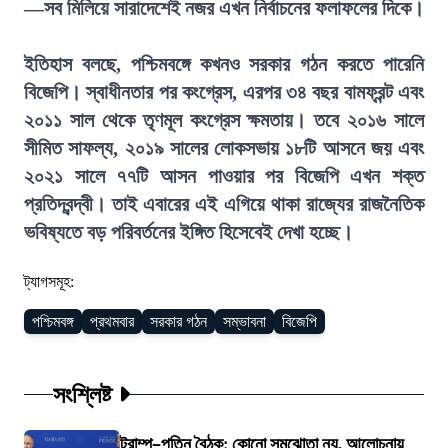
—সব মিলিয়ে সারাদেশেই নজর এখন নির্বাচনের ফলাফলের দিকে।
ইতিহাস বলছে, পশ্চিমবঙ্গে কখনও সরকার গঠন করতে পারেনি
বিজেপি। স্বাধীনতার পর কংগ্রেস, এরপর ৩৪ বছর বামফ্রন্ট এবং
২০১১ সাল থেকে তৃণমূল কংগ্রেস ক্ষমতায়। তবে ২০১৬ সালে
সীমিত সাফল্য, ২০১৯ সালের লোকসভায় ১৮টি আসনে জয় এবং
২০২১ সালে ৭৭টি আসন পাওয়ার পর বিজেপি এখন শক্ত
প্রতিদ্বন্দ্বী। তাই এবারের এই এগিয়ে থাকা রাজ্যের রাজনৈতিক
ভবিষ্যতে বড় পরিবর্তনের ইঙ্গিত হিসেবেই দেখা হচ্ছে।
ট্যাগসমূহ:
পশ্চিমবঙ্গ
প্রথমবার
সরকার গঠন
সম্ভাবনা
বিজেপি
সংশ্লিষ্ট
ট্রাম্প–পুতিন বৈঠক: কোনো সমঝোতা নয়, আলোচনায়