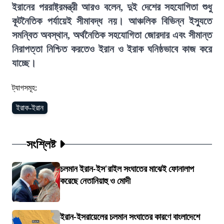
ইরানের পররাষ্ট্রমন্ত্রী আরও বলেন, দুই দেশের সহযোগিতা শুধু
কূটনৈতিক পর্যায়েই সীমাবদ্ধ নয়। আঞ্চলিক বিভিন্ন ইস্যুতে
সমন্বিত অবস্থান, অর্থনৈতিক সহযোগিতা জোরদার এবং সীমান্ত
নিরাপত্তা নিশ্চিত করতেও ইরান ও ইরাক ঘনিষ্ঠভাবে কাজ করে
যাচ্ছে।
ট্যাগসমূহ:
ইরাক-ইরান
সংশ্লিষ্ট
চলমান ইরান-ইস'রাইল সংঘাতের মাঝেই ফোনালাপ
করেছে নেতানিয়াহু ও মোদী
ইরান-ইসরায়েলের চলমান সংঘাতের কারণে বাংলাদেশে