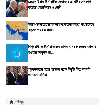
চলমান ইরান-ইস'রাইল সংঘাতের মাঝেই ফোনালাপ
করেছে নেতানিয়াহু ও মোদী
ইরান-ইসরায়েলের চলমান সংঘাতের কারণে বাংলাদেশে
বাড়তে পারে জ্বালান...
বিশ্ববাসীকে ইস'রায়েলের আগ্রাসনের বিরুদ্ধে সোচ্চার
হওয়ার আহ্বান ছা...
প্রথমবারের মতো ইরানের পক্ষে বিবৃতি দিয়ে সমর্থন
জানালো রাশিয়া
বিশ্ব
/