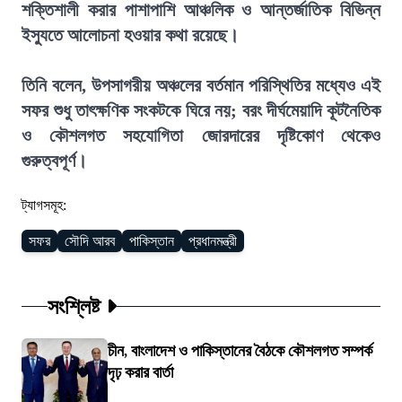
শক্তিশালী করার পাশাপাশি আঞ্চলিক ও আন্তর্জাতিক বিভিন্ন
ইস্যুতে আলোচনা হওয়ার কথা রয়েছে।
তিনি বলেন, উপসাগরীয় অঞ্চলের বর্তমান পরিস্থিতির মধ্যেও এই
সফর শুধু তাৎক্ষণিক সংকটকে ঘিরে নয়; বরং দীর্ঘমেয়াদি কূটনৈতিক
ও কৌশলগত সহযোগিতা জোরদারের দৃষ্টিকোণ থেকেও
গুরুত্বপূর্ণ।
ট্যাগসমূহ:
সফর
সৌদি আরব
পাকিস্তান
প্রধানমন্ত্রী
সংশ্লিষ্ট
চীন, বাংলাদেশ ও পাকিস্তানের বৈঠকে কৌশলগত সম্পর্ক
দৃঢ় করার বার্তা