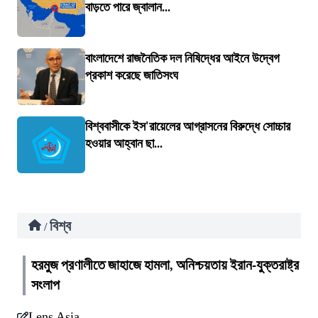
বাড়তে পারে জ্বালান...
বাংলাদেশে রাজনৈতিক দল নিষিদ্ধের আইনে উদ্বেগ
প্রকাশ করেছে জাতিসংঘ
বিশ্ববাসীকে ইস'রায়েলের আগ্রাসনের বিরুদ্ধে সোচ্চার
হওয়ার আহ্বান ছা...
বিশ্ব
/
হরমুজ প্রণালীতে জাহাজে হামলা, অনিশ্চয়তায় ইরান-যুক্তরাষ্ট্র
সংলাপ
Lens Asia