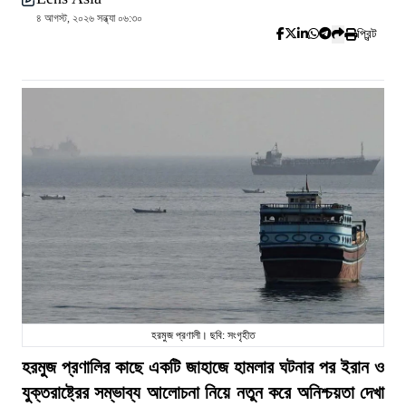
৪ আগস্ট, ২০২৬ সন্ধ্যা ০৬:৩০
প্রিন্ট
হরমুজ প্রণালী। ছবি: সংগৃহীত
হরমুজ প্রণালির কাছে একটি জাহাজে হামলার ঘটনার পর ইরান ও
যুক্তরাষ্ট্রের সম্ভাব্য আলোচনা নিয়ে নতুন করে অনিশ্চয়তা দেখা