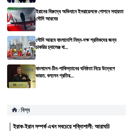
ইরানের বিরুদ্ধে অভিযানে ইসরায়েলকে গোপনে সহায়তা
সৌদি আরবের
সৌদি আরবে বাংলাদেশি নিম্ন-দক্ষ শ্রমিকদের জন্য
চাকরির চ্যালেঞ্জ বা...
বাংলাদেশ-চীন-পাকিস্তানের ঘনিষ্ঠতা নিয়ে উদ্বেগে
ভারত, বললেন প্রতির...
বিশ্ব
/
ইরাক-ইরান সম্পর্ক এখন সবচেয়ে শক্তিশালী: আরাঘচি