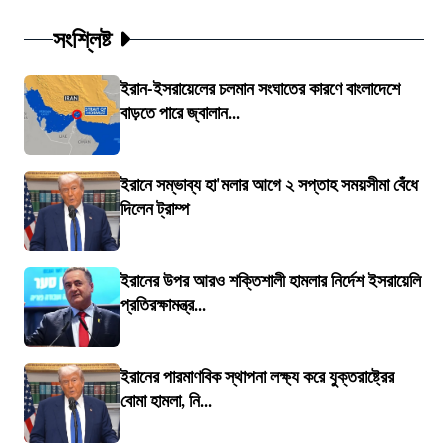
সংশ্লিষ্ট
ইরান-ইসরায়েলের চলমান সংঘাতের কারণে বাংলাদেশে
বাড়তে পারে জ্বালান...
ইরানে সম্ভাব্য হা'মলার আগে ২ সপ্তাহ সময়সীমা বেঁধে
দিলেন ট্রাম্প
ইরানের উপর আরও শক্তিশালী হামলার নির্দেশ ইসরায়েলি
প্রতিরক্ষামন্ত্র...
ইরানের পারমাণবিক স্থাপনা লক্ষ্য করে যুক্তরাষ্ট্রের
বোমা হামলা, নি...