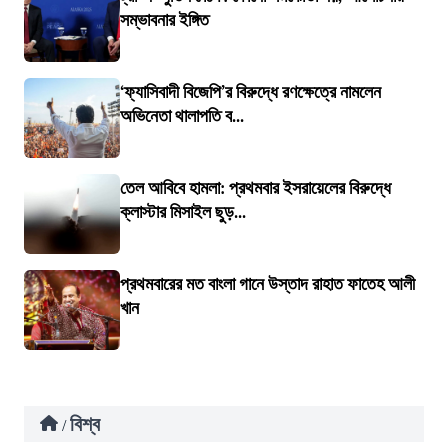
সম্ভাবনার ইঙ্গিত
‘ফ্যাসিবাদী বিজেপি’র বিরুদ্ধে রণক্ষেত্রে নামলেন
অভিনেতা থালাপতি ব...
তেল আবিবে হামলা: প্রথমবার ইসরায়েলের বিরুদ্ধে
ক্লাস্টার মিসাইল ছুড়...
প্রথমবারের মত বাংলা গানে উস্তাদ রাহাত ফাতেহ আলী
খান
বিশ্ব
/