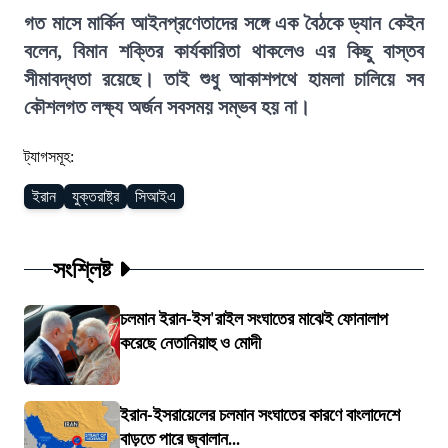
গত মাসে মার্কিন আইনপ্রণেতাদের সঙ্গে এক বৈঠকে ড্যান কেইন
বলেন, বিমান শক্তির কার্যকারিতা থাকলেও এর কিছু বাস্তব
সীমাবদ্ধতা রয়েছে। তাই শুধু আকাশপথে হামলা চালিয়ে সব
কৌশলগত লক্ষ্য অর্জন সবসময় সম্ভব হয় না।
ট্যাগসমূহ:
ইরান
যুক্তরাষ্ট্র
সিআইএ
সংশ্লিষ্ট
চলমান ইরান-ইস'রাইল সংঘাতের মাঝেই ফোনালাপ
করেছে নেতানিয়াহু ও মোদী
ইরান-ইসরায়েলের চলমান সংঘাতের কারণে বাংলাদেশে
বাড়তে পারে জ্বালান...