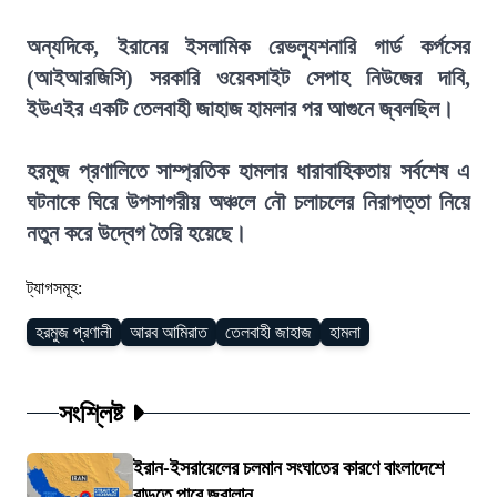
অন্যদিকে, ইরানের ইসলামিক রেভল্যুশনারি গার্ড কর্পসের
(আইআরজিসি) সরকারি ওয়েবসাইট সেপাহ নিউজের দাবি,
ইউএইর একটি তেলবাহী জাহাজ হামলার পর আগুনে জ্বলছিল।
হরমুজ প্রণালিতে সাম্প্রতিক হামলার ধারাবাহিকতায় সর্বশেষ এ
ঘটনাকে ঘিরে উপসাগরীয় অঞ্চলে নৌ চলাচলের নিরাপত্তা নিয়ে
নতুন করে উদ্বেগ তৈরি হয়েছে।
ট্যাগসমূহ:
হরমুজ প্রণালী
আরব আমিরাত
তেলবাহী জাহাজ
হামলা
সংশ্লিষ্ট
ইরান-ইসরায়েলের চলমান সংঘাতের কারণে বাংলাদেশে
বাড়তে পারে জ্বালান...