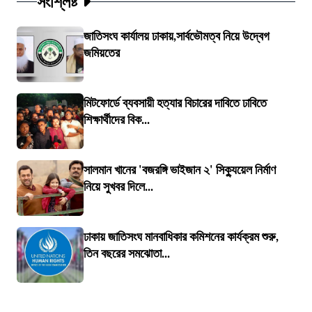
সংশ্লিষ্ট
জাতিসংঘ কার্যালয় ঢাকায়,সার্বভৌমত্ব নিয়ে উদ্বেগ
জমিয়তের
মিটফোর্ডে ব্যবসায়ী হত্যার বিচারের দাবিতে ঢাবিতে
শিক্ষার্থীদের বিক...
সালমান খানের 'বজরঙ্গি ভাইজান ২' সিক্যুয়েল নির্মাণ
নিয়ে সুখবর দিলে...
ঢাকায় জাতিসংঘ মানবাধিকার কমিশনের কার্যক্রম শুরু,
তিন বছরের সমঝোতা...