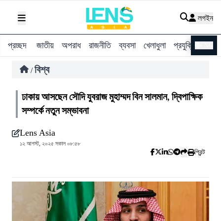
লগইন
প্রচ্ছদ
জাতীয়
অপরাধ
রাজনীতি
ব্যবসা
খেলাধুলা
প্রযুক্তি
বিশ্ব
ENG
বিশ্ব
/
ঢাকায় আসছেন সৌদি যুবরাজ মুহাম্মদ বিন সালমান, দ্বিপাক্ষিক
সম্পর্কে নতুন সম্ভাবনা
Lens Asia
১২ আগস্ট, ২০২৫ সকাল ০৮:৫৮
প্রিন্ট