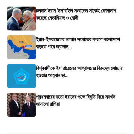
চলমান ইরান-ইস'রাইল সংঘাতের মাঝেই ফোনালাপ
করেছে নেতানিয়াহু ও মোদী
ইরান-ইসরায়েলের চলমান সংঘাতের কারণে বাংলাদেশে
বাড়তে পারে জ্বালান...
বিশ্ববাসীকে ইস'রায়েলের আগ্রাসনের বিরুদ্ধে সোচ্চার
হওয়ার আহ্বান ছা...
প্রথমবারের মতো ইরানের পক্ষে বিবৃতি দিয়ে সমর্থন
জানালো রাশিয়া