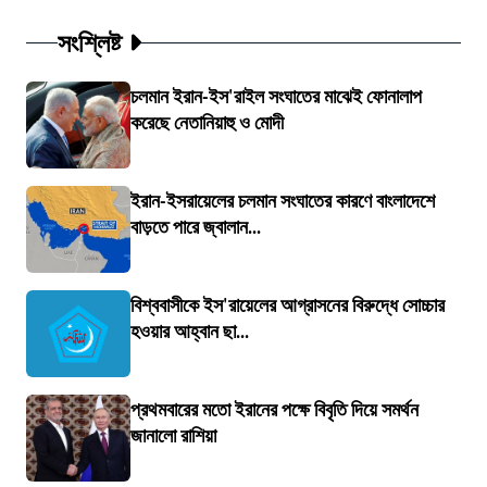
সংশ্লিষ্ট
চলমান ইরান-ইস'রাইল সংঘাতের মাঝেই ফোনালাপ
করেছে নেতানিয়াহু ও মোদী
ইরান-ইসরায়েলের চলমান সংঘাতের কারণে বাংলাদেশে
বাড়তে পারে জ্বালান...
বিশ্ববাসীকে ইস'রায়েলের আগ্রাসনের বিরুদ্ধে সোচ্চার
হওয়ার আহ্বান ছা...
প্রথমবারের মতো ইরানের পক্ষে বিবৃতি দিয়ে সমর্থন
জানালো রাশিয়া