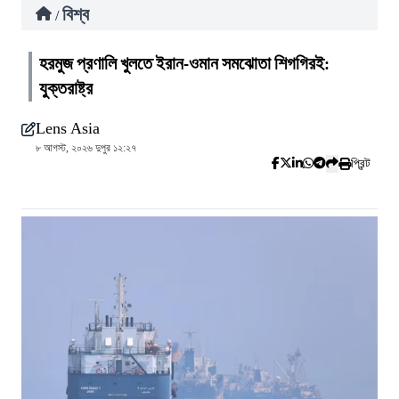
বিশ্ব
/
হরমুজ প্রণালি খুলতে ইরান-ওমান সমঝোতা শিগগিরই:
যুক্তরাষ্ট্র
Lens Asia
৮ আগস্ট, ২০২৬ দুপুর ১২:২৭
প্রিন্ট