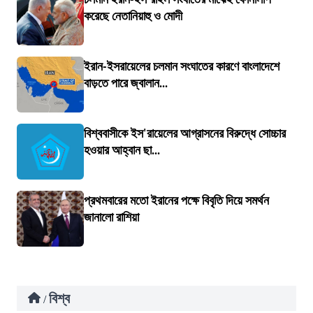
করেছে নেতানিয়াহু ও মোদী
ইরান-ইসরায়েলের চলমান সংঘাতের কারণে বাংলাদেশে
বাড়তে পারে জ্বালান...
বিশ্ববাসীকে ইস'রায়েলের আগ্রাসনের বিরুদ্ধে সোচ্চার
হওয়ার আহ্বান ছা...
প্রথমবারের মতো ইরানের পক্ষে বিবৃতি দিয়ে সমর্থন
জানালো রাশিয়া
বিশ্ব
/