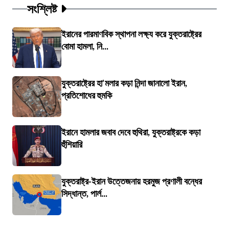
সংশ্লিষ্ট
ইরানের পারমাণবিক স্থাপনা লক্ষ্য করে যুক্তরাষ্ট্রের
বোমা হামলা, নি...
যুক্তরাষ্ট্রের হা'মলার কড়া নিন্দা জানালো ইরান,
প্রতিশোধের হুমকি
ইরানে হামলার জবাব দেবে হুথিরা, যুক্তরাষ্ট্রকে কড়া
হুঁশিয়ারি
যুক্তরাষ্ট্র-ইরান উত্তেজনায় হরমুজ প্রণালী বন্ধের
সিদ্ধান্ত, পার্ল...