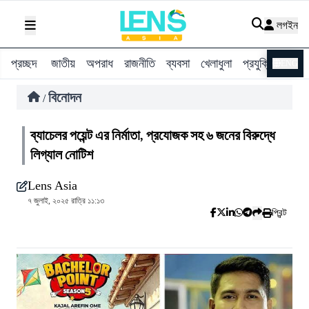
লগইন
প্রচ্ছদ
জাতীয়
অপরাধ
রাজনীতি
ব্যবসা
খেলাধুলা
প্রযুক্তি
বিশ্ব
ENG
বিনোদন
/
ব্যাচেলর পয়েন্ট এর নির্মাতা, প্রযোজক সহ ৬ জনের বিরুদ্ধে
লিগ্যাল নোটিশ
Lens Asia
৭ জুলাই, ২০২৫ রাত্রি ১১:১৩
প্রিন্ট