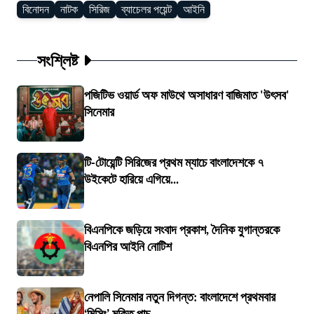
বিনোদন
নাটক
সিরিজ
ব্যাচেলর পয়েন্ট
আইনি
সংশ্লিষ্ট
পজিটিভ ওয়ার্ড অফ মাউথে অসাধারণ বাজিমাত 'উৎসব'
সিনেমার
টি-টোয়েন্টি সিরিজের প্রথম ম্যাচে বাংলাদেশকে ৭
উইকেটে হারিয়ে এগিয়ে...
বিএনপিকে জড়িয়ে সংবাদ প্রকাশ, দৈনিক যুগান্তরকে
বিএনপির আইনি নোটিশ
নেপালি সিনেমার নতুন দিগন্ত: বাংলাদেশে প্রথমবার