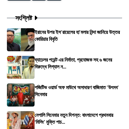
সংশ্লিষ্ট
ইরানের উপর ইস'রায়েলের হা'মলার নিন্দা জানিয়ে উত্তর
কোরিয়ার বিবৃতি
ব্যাচেলর পয়েন্ট এর নির্মাতা, প্রযোজক সহ ৬ জনের
বিরুদ্ধে লিগ্যাল ন...
পজিটিভ ওয়ার্ড অফ মাউথে অসাধারণ বাজিমাত 'উৎসব'
সিনেমার
নেপালি সিনেমার নতুন দিগন্ত: বাংলাদেশে প্রথমবার
‘মিসিং’ মুক্তি পাচ...