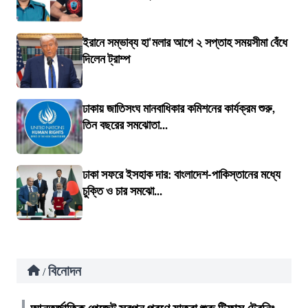
ইরানে সম্ভাব্য হা'মলার আগে ২ সপ্তাহ সময়সীমা বেঁধে
দিলেন ট্রাম্প
ঢাকায় জাতিসংঘ মানবাধিকার কমিশনের কার্যক্রম শুরু,
তিন বছরের সমঝোতা...
ঢাকা সফরে ইসহাক দার: বাংলাদেশ-পাকিস্তানের মধ্যে
চুক্তি ও চার সমঝো...
বিনোদন
/