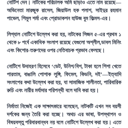
নোটিশ দেন। নাটকের পরিচালক অমি ছাড়াও এতে নাম রয়েছে—
অভিনেতা মারজুক রাসেল, জিয়াউল হক পলাশ, সাইদুর রহমান
পাভেল, শিমুল শর্মা এবং প্রোডাকশন হাউজ বুম ফিল্মস-এর।
লিগ্যাল নোটিশে উল্লেখ করা হয়, নাটকের সিজন ৫-এর প্রথম ১
থেকে ৮ পর্বে একাধিক সংলাপ রয়েছে যেগুলো অশ্লীল,ডাবল মিনিং
এবং কিশোর-তরুণদের ওপর নেতিবাচক প্রভাব ফেলছে।
নোটিশে উদাহরণ হিসেবে ‘ডেট, উনিশ/বিশ, টাকা হলে শিশা খেতে
পারতাম, বাঙালি পোশাক লুঙ্গি, ফিমেল, কিডনি, দই’—ইত্যাদি
সংলাপের কথা উল্লেখ করা হয়, যা সামাজিক শালীনতা, পারিবারিক
রুচি এবং নারীর মর্যাদার পরিপন্থী বলে দাবি করা হয়।
নির্মাতা নিজেই এক সাক্ষাৎকারে বলেছেন, নাটকটি এখন সব বয়সী
দর্শকের জন্য তৈরি করা হচ্ছে। অথচ এর ভাষা, উপস্থাপন ও
বিষয়বস্তু পরিবারবান্ধব নয় বলে নোটিশে উল্লেখ করা হয়। এতে