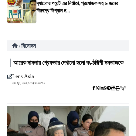
ব্যাচেলর পয়েন্ট এর নির্মাতা, প্রযোজক সহ ৬ জনের
বিরুদ্ধে লিগ্যাল ন...
বিনোদন
/
আরেক মামলায় গ্রেফতার দেখানো হলো কণ্ঠশিল্পী মমতাজকে
Lens Asia
২৪ জুন, ২০২৬ সন্ধ্যা ০৬:১১
প্রিন্ট