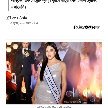
আন্তর্জাতিক পেজেন্ট স্বপ্ন পূরণে যাত্রা শুরু টিফাস ট্রেনিং
একাডেমির
Lens Asia
১৪ জুলাই, ২০২৬ বিকাল ০৪:২৪
প্রিন্ট
তৌহিদা তাসনিম টিফা। ছবি: সংগৃহীত