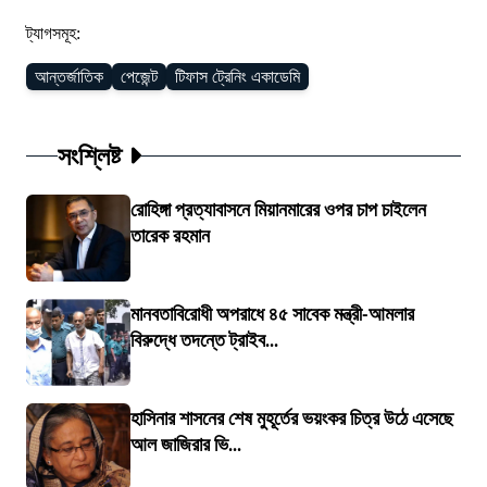
ট্যাগসমূহ:
আন্তর্জাতিক
পেজেন্ট
টিফাস ট্রেনিং একাডেমি
সংশ্লিষ্ট
রোহিঙ্গা প্রত্যাবাসনে মিয়ানমারের ওপর চাপ চাইলেন
তারেক রহমান
মানবতাবিরোধী অপরাধে ৪৫ সাবেক মন্ত্রী-আমলার
বিরুদ্ধে তদন্তে ট্রাইব...
হাসিনার শাসনের শেষ মুহূর্তের ভয়ংকর চিত্র উঠে এসেছে
আল জাজিরার ভি...