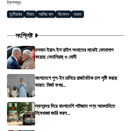
ট্যাগসমূহ:
তৃতীয়বার
বিবাহ
আমির খান
বিনোদন
ভারত
সংশ্লিষ্ট
চলমান ইরান-ইস'রাইল সংঘাতের মাঝেই ফোনালাপ
করেছে নেতানিয়াহু ও মোদী
বাংলাদেশে পুশ-ইন চালিয়ে রাজনৈতিক চাপ সৃষ্টি করছে
ভারত: মির্জা ফখর...
স্থলবন্দর দিয়ে বাংলাদেশি পাটজাত পণ্য আমদানিতে
নিষেধাজ্ঞা জারি করল...