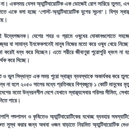
না। একসময় যেসব অ্যান্টিবায়োটিক এক ডোজেই রোগ সারিয়ে তুলত, এ
কে বলা হচ্ছে ‘পোস্ট-অ্যান্টিবায়োটিক যুগের সূচনা’। বিশ্ব স্বাস্থ
েছে।
অনেকটাই উদ্বেগজনক। দেশের শহর ও গ্রামে ওষুধের দোকানগুলোতে সহজ
্ডা-জ্বর বা সামান্য ইনফেকশনেই মানুষ নিজের মতো করে ওষুধ খেয়ে নিচ্ছ
া করেই বন্ধ করে দিচ্ছেন। এতে শরীরে জীবাণুরা পুরোপুরি ধ্বংস না হ
থক করে দিচ্ছে।
 ও ভুল সিদ্ধান্ত এক সময় পুরো স্বাস্থ্য ব্যবস্থাকে অকার্যকর করে তুল
ধ না হলে ২০৫০ সালের মধ্যে প্রতিবছর বিশ্বজুড়ে ১ কোটি মানুষের মৃত্
লাদেশের মতো উন্নয়নশীল দেশে যেখানে স্বাস্থ্যসেবার পরিসর সীমিত, সেখা
নিতে পারে।
াশি পশুপালন ও কৃষিতেও অ্যান্টিবায়োটিকের যথেচ্ছ ব্যবহার সমস্যাটি
ুত সুস্থ করার জন্য অথবা ওজন বাড়াতে নিয়মিত অ্যান্টিবায়োটিক দেও