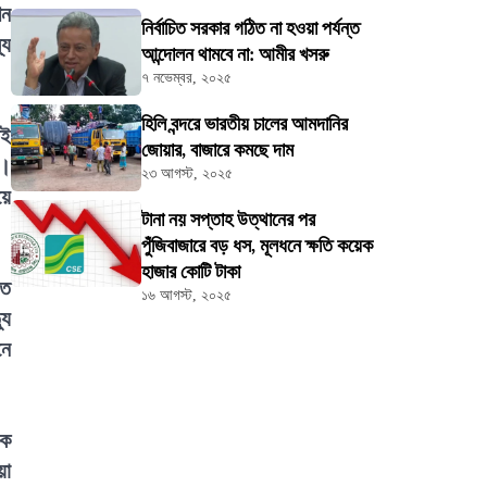
খন
নির্বাচিত সরকার গঠিত না হওয়া পর্যন্ত
্য
আন্দোলন থামবে না: আমীর খসরু
৭ নভেম্বর, ২০২৫
হিলি বন্দরে ভারতীয় চালের আমদানির
েই
জোয়ার, বাজারে কমছে দাম
ে।
২৩ আগস্ট, ২০২৫
য়ে
টানা নয় সপ্তাহ উত্থানের পর
পুঁজিবাজারে বড় ধস, মূলধনে ক্ষতি কয়েক
হাজার কোটি টাকা
তে
১৬ আগস্ট, ২০২৫
যু
নে
কে
য়া