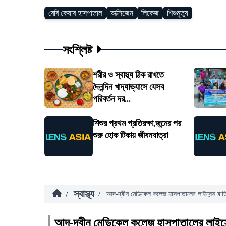
বেবি কেয়ার হাসপাতাল
অক্সিজেন
লিকেজ
শিশুমৃত্যু
সংশ্লিষ্ট
শরীর ও স্বাস্থ্য ঠিক রাখতে
দৈনন্দিন খাদ্যাভ্যাসে যেসব
পরিবর্তন দর...
শিশুর প্রথম প্রতিরক্ষা,জন্মের পর
শুরু হোক টিকায় জীবনযাত্রা
স্বাস্থ্য
/
/
আদ-দ্বীন মেডিকেল কলেজ হাসপাতালের লাইসেন্স বাত
আদ-দ্বীন মেডিকেল কলেজ হাসপাতালের লাইসে