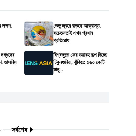
 লক্ষণ,
ডেঙ্গু জ্বরে বাড়ছে আক্রান্ত,
সচেতনতাই এখন প্রধান
প্রতিরোধ
য় দগ্ধদের
বিশ্বজুড়ে ফের ভয়াবহ রূপ নিচ্ছে
া. তাসনিম
চিকুনগুনিয়া, ঝুঁকিতে ৫৬০ কোটি
মানু...
সর্বশেষ
ট