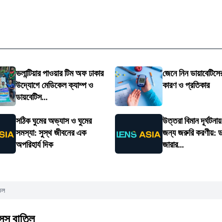
ভলান্টিয়ার পাওয়ার টিম অফ ঢাকার
জেনে নিন ডায়াবেটিসের
উদ্যোগে মেডিকেল ক্যাম্প ও
কারণ ও প্রতিকার
ডায়বেটিস...
সঠিক ঘুমের অভ্যাস ও ঘুমের
উত্তরা বিমান দূর্ঘটনা
সমস্যা: সুস্থ জীবনের এক
জন্য জরুরি করণীয়: ড
অপরিহার্য দিক
জারার...
িল
ন্স বাতিল