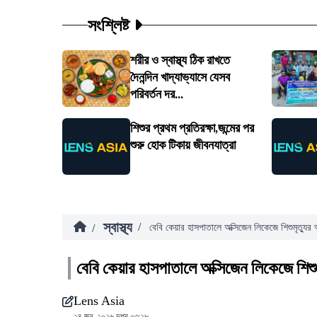
সংশ্লিষ্ট
শরীর ও স্বাস্থ্য ঠিক রাখতে
দৈনন্দিন খাদ্যাভ্যাসে যেসব
পরিবর্তন দর...
শিশুর প্রথম প্রতিরক্ষা,জন্মের পর
শুরু হোক টিকায় জীবনযাত্রা
স্বাস্থ্য
/
/
বেবি কেয়ার হাসপাতালে অক্সিজেন লিকেজে শিশুমৃত্যু
বেবি কেয়ার হাসপাতালে অক্সিজেন লিকেজে শিশ
Lens Asia
২৪ জুন, ২০২৬ দুপুর ০৩:১৮