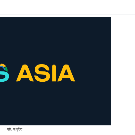
ছবি: সংগৃহীত