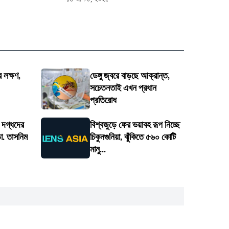
 লক্ষণ,
ডেঙ্গু জ্বরে বাড়ছে আক্রান্ত,
সচেতনতাই এখন প্রধান
প্রতিরোধ
য় দগ্ধদের
বিশ্বজুড়ে ফের ভয়াবহ রূপ নিচ্ছে
া. তাসনিম
চিকুনগুনিয়া, ঝুঁকিতে ৫৬০ কোটি
মানু...