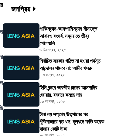
ার
জনপ্রিয়
পাকিস্তান-আফগানিস্তান সীমান্তে
কর
আবারও সংঘর্ষ, মধ্যরাতে তীব্র
গোলাগুলি
৬ ডিসেম্বর, ২০২৫
নো
নির্বাচিত সরকার গঠিত না হওয়া পর্যন্ত
আন্দোলন থামবে না: আমীর খসরু
৭ নভেম্বর, ২০২৫
লে
হিলি বন্দরে ভারতীয় চালের আমদানির
জোয়ার, বাজারে কমছে দাম
২৩ আগস্ট, ২০২৫
জি
টানা নয় সপ্তাহ উত্থানের পর
পুঁজিবাজারে বড় ধস, মূলধনে ক্ষতি কয়েক
হাজার কোটি টাকা
১৬ আগস্ট, ২০২৫