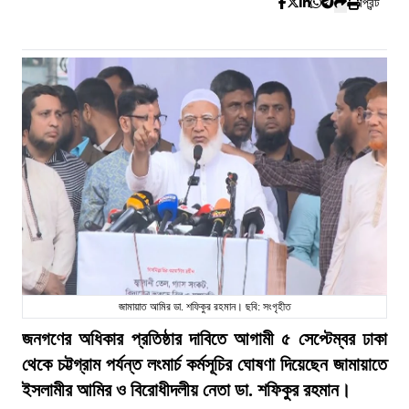
প্রিন্ট
জামায়াত আমির ডা. শফিকুর রহমান। ছবি: সংগৃহীত
জনগণের অধিকার প্রতিষ্ঠার দাবিতে আগামী ৫ সেপ্টেম্বর ঢাকা
থেকে চট্টগ্রাম পর্যন্ত লংমার্চ কর্মসূচির ঘোষণা দিয়েছেন জামায়াতে
ইসলামীর আমির ও বিরোধীদলীয় নেতা ডা. শফিকুর রহমান।