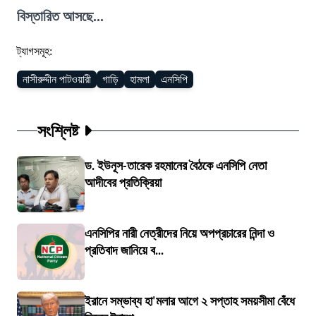
বিস্তারিত আসছে...
ট্যাগসমূহ:
নাসীরুদ্দীন পাটওয়ারী
গাড়ি
হামলা
এনসিপি
সংশ্লিষ্ট
ড. ইউনূস-তারেক রহমানের বৈঠকে এনসিপি নেতা
আদীবের প্রতিক্রিয়া
এনসিপির নারী নেত্রীদের নিয়ে অপপ্রচারের নিন্দা ও
প্রতিবাদ জানিয়ে ব...
ইরানে সম্ভাব্য হা'মলার আগে ২ সপ্তাহ সময়সীমা বেঁধে