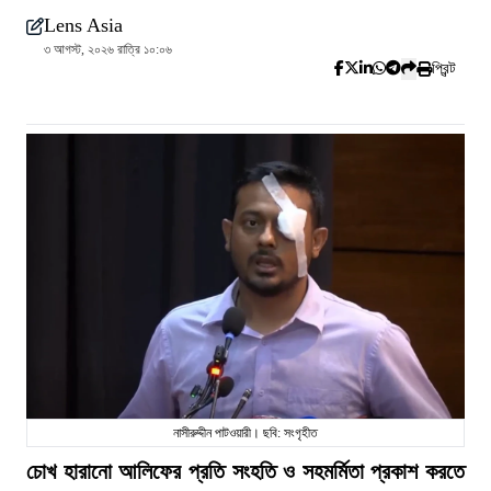
Lens Asia
৩ আগস্ট, ২০২৬ রাত্রি ১০:০৬
প্রিন্ট
নাসীরুদ্দীন পাটওয়ারী। ছবি: সংগৃহীত
চোখ হারানো আলিফের প্রতি সংহতি ও সহমর্মিতা প্রকাশ করতে