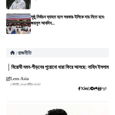
সুষ্ঠু নির্বাচন ব্যাহত হলে সরকার-ইসিকে দায় নিতে হবে:
জয়নুল আবদিন...
রাজনীতি
/
বিরোধী দমন-পীড়নের পুরোনো ধারা ফিরে আসছে: নাহিদ ইসলাম
Lens Asia
১ আগস্ট, ২০২৬ রাত্রি ০৯:৫৩
প্রিন্ট