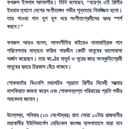
ফখরুল ইসলাম আলমগীর। তিনি বলেছেন, “বরেণ্য এই শিল্পীর
ইহধাম ত্যাগে দেশের সংগীতাঙ্গন গভীর শূন্যতায় নিমজ্জিত হলো।
তার গাওয়া গান যুগ যুগ ধরে সংগীতপ্রেমীদের হৃদয় স্পর্শ
করবে।”
ফখরুল আরও বলেন, লালনগীতির বাইরেও নানামাত্রিক গান
পরিবেশনার মাধ্যমে ফরিদা পারভীন কোটি মানুষের ভালোবাসা
অর্জন করেছেন। তার কণ্ঠের মাধুর্য ও সুরের জাদু সংস্কৃতিপ্রেমী
মানুষের হৃদয়ে চিরকাল বেঁচে থাকবে।
শোকবার্তায় বিএনপি মহাসচিব প্রয়াত শিল্পীর বিদেহী আত্মার
মাগফিরাত কামনা করেন এবং শোকসন্তপ্ত পরিবারের প্রতি গভীর
সমবেদনা জানান।
উল্লেখ্য, শনিবার (১৩ সেপ্টেম্বর) রাত সোয়া ১০টায় রাজধানীর
মহাখালীর ইউনিভার্সেল মেডিকেল কলেজ হাসপাতালে মারা যান