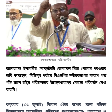
গোলাম পরওয়ার। ছবি: সংগৃহীত
জামায়াতে ইসলামীর সেক্রেটারি জেনারেল মিয়া গোলাম পরওয়ার
দাবি করেছেন, বিভিন্ন পর্যায়ে বিএনপির দলীয়করণের কারণে গত
পাঁচ মাসে রাষ্ট্র পরিচালনায় উল্লেখযোগ্য কোনো পরিবর্তন দেখা
যায়নি।
শুক্রবার (৩১ জুলাই) বিকেল ৫টায় যশোর জেলা পরিষদ
মিলনায়তনে আয়োজিত ‘চব্বিশের গণঅভ্যুত্থান: প্রত্যাশা ও