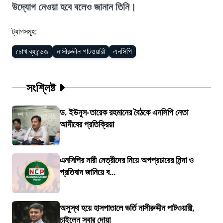
উদ্যোগ নেওয়া হবে বলেও জানান তিনি।
ট্যাগসমূহ:
চোখ ব্যান্ডেজ
নাসীরুদ্দীন পাটওয়ারী
এনসিপি
সংশ্লিষ্ট
ড. ইউনূস-তারেক রহমানের বৈঠকে এনসিপি নেতা
আদীবের প্রতিক্রিয়া
এনসিপির নারী নেত্রীদের নিয়ে অপপ্রচারের নিন্দা ও
প্রতিবাদ জানিয়ে ব...
অসুস্থ হয়ে হাসপাতালে ভর্তি নাসীরুদ্দীন পাটওয়ারী,
চাইলেন সবার দোয়া