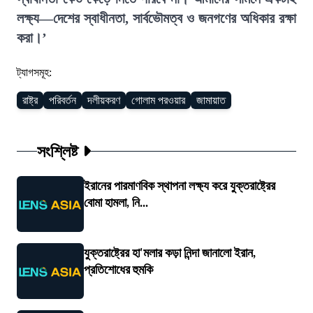
লক্ষ্য—দেশের স্বাধীনতা, সার্বভৌমত্ব ও জনগণের অধিকার রক্ষা
করা।’
ট্যাগসমূহ:
রাষ্ট্র
পরিবর্তন
দলীয়করণ
গোলাম পরওয়ার
জামায়াত
সংশ্লিষ্ট
ইরানের পারমাণবিক স্থাপনা লক্ষ্য করে যুক্তরাষ্ট্রের
বোমা হামলা, নি...
যুক্তরাষ্ট্রের হা'মলার কড়া নিন্দা জানালো ইরান,
প্রতিশোধের হুমকি