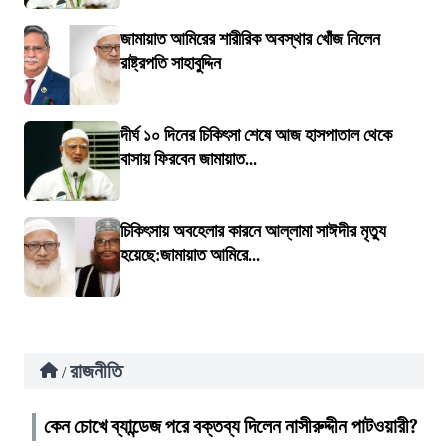
জামায়াত আমিরের শারীরিক অবস্থার খোঁজ নিলেন
রাষ্ট্রপতি সাহাবুদ্দিন
দীর্ঘ ১০ দিনের চিকিৎসা শেষে আজ হাসপাতাল থেকে
বাসায় ফিরবেন জামায়াত...
চিকিৎসায় অবহেলার কারনে আল্লামা সাঈদীর মৃত্যু
হয়েছে:জামায়াত আমিরে...
রাজনীতি
/
কেন চোখে ব্যান্ডেজ পরে বক্তব্য দিলেন নাসীরুদ্দীন পাটওয়ারী?