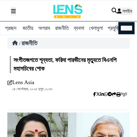
লগইন
প্রচ্ছদ
জাতীয়
অপরাধ
রাজনীতি
ব্যবসা
খেলাধুলা
প্রযুক্তি
বিশ্ব
ENG
রাজনীতি
/
সংগীতজগতে শূন্যতা, ফরিদা পারভীনের মৃত্যুতে বিএনপি
মহাসচিবের শোক
Lens Asia
১৪ সেপ্টেম্বর, ২০২৫ দুপুর ১২:৩৩
প্রিন্ট