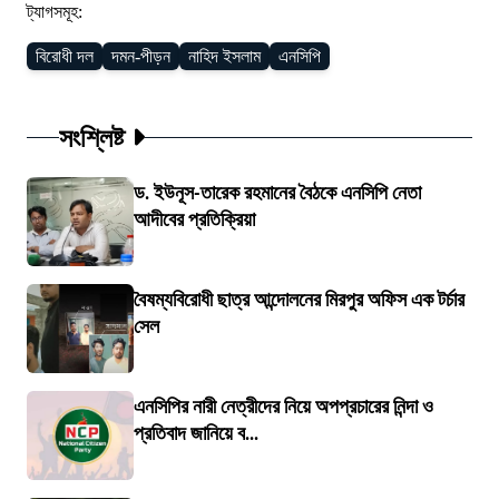
ট্যাগসমূহ:
বিরোধী দল
দমন-পীড়ন
নাহিদ ইসলাম
এনসিপি
সংশ্লিষ্ট
ড. ইউনূস-তারেক রহমানের বৈঠকে এনসিপি নেতা
আদীবের প্রতিক্রিয়া
বৈষম্যবিরোধী ছাত্র আন্দোলনের মিরপুর অফিস এক টর্চার
সেল
এনসিপির নারী নেত্রীদের নিয়ে অপপ্রচারের নিন্দা ও
প্রতিবাদ জানিয়ে ব...