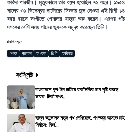
ফরিদা পারভীন। মৃত্যুকালে তার বয়স হয়েছিল ৭১ বছর। ১৯৫৪
সালের ৩১ ডিসেম্বর নাটোরের সিংড়ায় জন্ম নেওয়া এই শিল্পী ১৪
বছর বয়সে সংগীতে পেশাদার যাত্রা শুরু করেন। এরপর পাঁচ
দশকের বেশি সময় গানের ভুবনকে সমৃদ্ধ করেছেন তিনি।
ট্যাগসমূহ:
শোক
প্রকাশ
ফখরুল
শিল্পী
ফরিদার
সংশ্লিষ্ট
বাংলাদেশে পুশ-ইন চালিয়ে রাজনৈতিক চাপ সৃষ্টি করছে
ভারত: মির্জা ফখর...
ছাত্র আন্দোলন নতুন পথ দেখিয়েছে, গণতন্ত্র আনতে চাই
নির্বাচন: মির্জ...