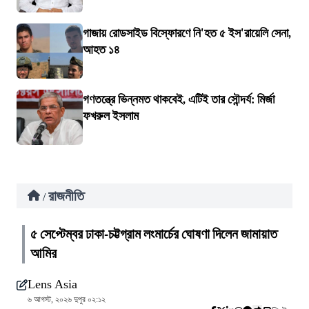
গাজায় রোডসাইড বিস্ফোরণে নি'হত ৫ ইস'রায়েলি সেনা,
আহত ১৪
গণতন্ত্রে ভিন্নমত থাকবেই, এটিই তার সৌন্দর্য: মির্জা
ফখরুল ইসলাম
রাজনীতি
/
৫ সেপ্টেম্বর ঢাকা-চট্টগ্রাম লংমার্চের ঘোষণা দিলেন জামায়াত
আমির
Lens Asia
৬ আগস্ট, ২০২৬ দুপুর ০২:১২