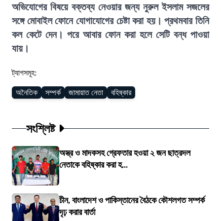
অভিযোগের বিষয়ে বক্তব্য নেওয়ার জন্য নুরুল ইসলাম সজলের
সঙ্গে মোবাইল ফোনে যোগাযোগের চেষ্টা করা হয়। প্রথমবার তিনি
কল কেটে দেন। পরে আবার ফোন করা হলে সেটি বন্ধ পাওয়া
যায়।
ট্যাগসমূহ:
অনৈতিক
সম্পর্ক
জামায়াত নেতা
বহিষ্কার
সংশ্লিষ্ট
অস্ত্র ও মাদকসহ গ্রেফতার হওয়া ২ জন ছাত্রদল
নেতাকে বহিষ্কার করা হ...
চীন, বাংলাদেশ ও পাকিস্তানের বৈঠকে কৌশলগত সম্পর্ক
দৃঢ় করার বার্তা