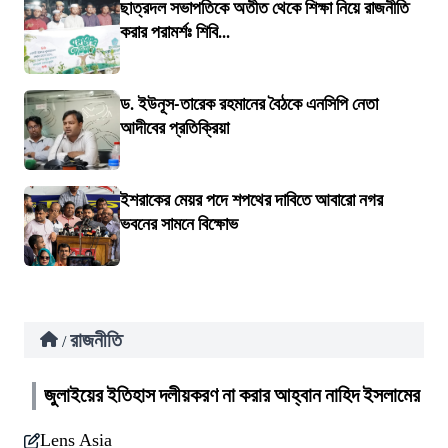
ছাত্রদল সভাপতিকে অতীত থেকে শিক্ষা নিয়ে রাজনীতি
করার পরামর্শঃ শিবি...
ড. ইউনূস-তারেক রহমানের বৈঠকে এনসিপি নেতা
আদীবের প্রতিক্রিয়া
ইশরাকের মেয়র পদে শপথের দাবিতে আবারো নগর
ভবনের সামনে বিক্ষোভ
রাজনীতি
/
জুলাইয়ের ইতিহাস দলীয়করণ না করার আহ্বান নাহিদ ইসলামের
Lens Asia