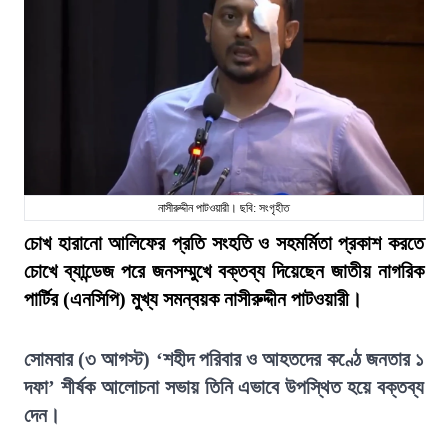
নাসীরুদ্দীন পাটওয়ারী। ছবি: সংগৃহীত
চোখ হারানো আলিফের প্রতি সংহতি ও সহমর্মিতা প্রকাশ করতে
চোখে ব্যান্ডেজ পরে জনসম্মুখে বক্তব্য দিয়েছেন জাতীয় নাগরিক
পার্টির (এনসিপি) মুখ্য সমন্বয়ক নাসীরুদ্দীন পাটওয়ারী।
সোমবার (৩ আগস্ট) ‘শহীদ পরিবার ও আহতদের কণ্ঠে জনতার ১
দফা’ শীর্ষক আলোচনা সভায় তিনি এভাবে উপস্থিত হয়ে বক্তব্য
দেন।