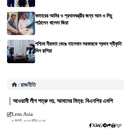
কাতারের আমির ও প্রধানমন্ত্রীর জন্য আম ও লিচু
পাঠালেন খালেদা জিয়া
পশ্চিমা নীরবতা ভেঙে তালেবান সরকারকে প্রথম স্বীকৃতি
দিল রাশিয়া
রাজনীতি
/
আওয়ামী লীগ শত্রু নয়, আমাদের মিত্র: বিএনপির এমপি
Lens Asia
৬ আগস্ট, ২০২৬ রাত্রি ১১:৩৯
প্রিন্ট