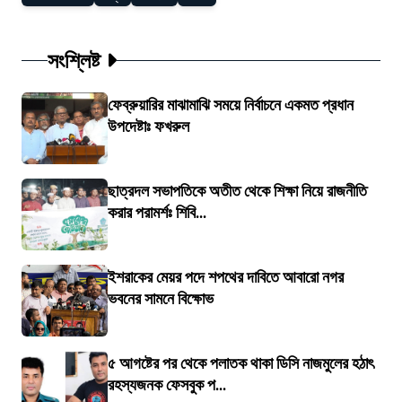
সংশ্লিষ্ট
ফেব্রুয়ারির মাঝামাঝি সময়ে নির্বাচনে একমত প্রধান
উপদেষ্টাঃ ফখরুল
ছাত্রদল সভাপতিকে অতীত থেকে শিক্ষা নিয়ে রাজনীতি
করার পরামর্শঃ শিবি...
ইশরাকের মেয়র পদে শপথের দাবিতে আবারো নগর
ভবনের সামনে বিক্ষোভ
৫ আগষ্টের পর থেকে পলাতক থাকা ডিসি নাজমুলের হঠাৎ
রহস্যজনক ফেসবুক প...