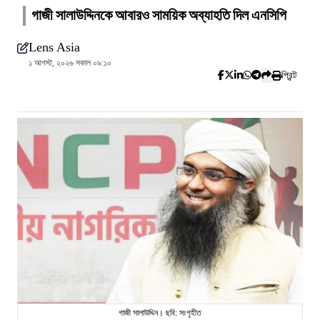
গাজী সালাউদ্দিনকে আবারও সাময়িক অব্যাহতি দিল এনসিপি
Lens Asia
১ আগস্ট, ২০২৬ সকাল ০৯:১০
প্রিন্ট
গাজী সালাউদ্দিন। ছবি: সংগৃহীত