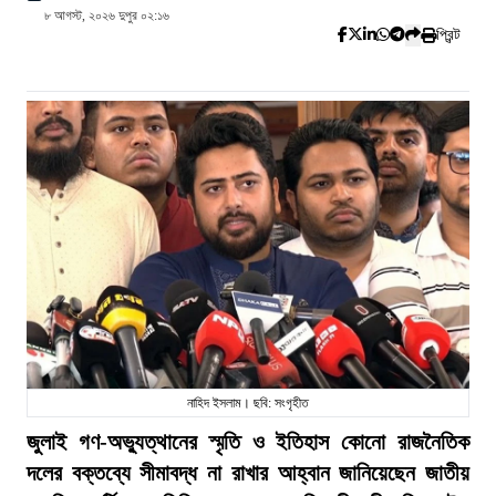
৮ আগস্ট, ২০২৬ দুপুর ০২:১৬
প্রিন্ট
নাহিদ ইসলাম। ছবি: সংগৃহীত
জুলাই গণ-অভ্যুত্থানের স্মৃতি ও ইতিহাস কোনো রাজনৈতিক
দলের বক্তব্যে সীমাবদ্ধ না রাখার আহ্বান জানিয়েছেন জাতীয়