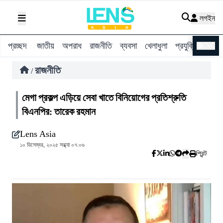
লগইন
প্রচ্ছদ
জাতীয়
অপরাধ
রাজনীতি
ব্যবসা
খেলাধুলা
প্রযুক্তি
বিশ্ব
ENG
রাজনীতি
/
মেগা প্রকল্প এড়িয়ে সেবা খাতে বিনিয়োগের প্রতিশ্রুতি
বিএনপির: তারেক রহমান
Lens Asia
১০ ডিসেম্বর, ২০২৫ সন্ধ্যা ০৭:০৬
প্রিন্ট