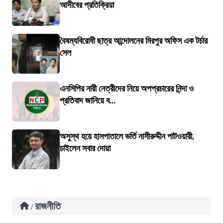
আদীবের প্রতিক্রিয়া
বৈষম্যবিরোধী ছাত্র আন্দোলনের মিরপুর অফিস এক টর্চার
সেল
এনসিপির নারী নেত্রীদের নিয়ে অপপ্রচারের নিন্দা ও
প্রতিবাদ জানিয়ে ব...
অসুস্থ হয়ে হাসপাতালে ভর্তি নাসীরুদ্দীন পাটওয়ারী,
চাইলেন সবার দোয়া
রাজনীতি
/