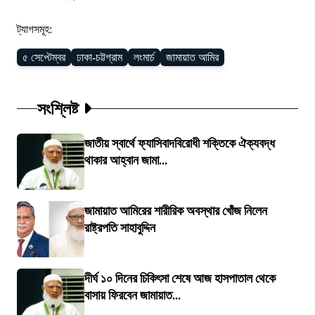
ট্যাগসমূহ:
৫ সেপ্টেম্বর
ঢাকা-চট্টগ্রাম
লংমার্চ
জামায়াত আমির
সংশ্লিষ্ট
জাতীয় স্বার্থে ফ্যাসিবাদবিরোধী শক্তিকে ঐক্যবদ্ধ
থাকার আহ্বান জামা...
জামায়াত আমিরের শারীরিক অবস্থার খোঁজ নিলেন
রাষ্ট্রপতি সাহাবুদ্দিন
দীর্ঘ ১০ দিনের চিকিৎসা শেষে আজ হাসপাতাল থেকে
বাসায় ফিরবেন জামায়াত...