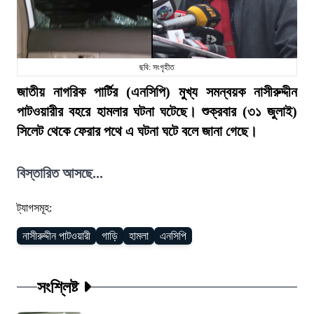
ছবি: সংগৃহীত
জাতীয় নাগরিক পার্টির (এনসিপি) মুখ্য সমন্বয়ক নাসীরুদ্দীন
পাটওয়ারীর বহরে হামলার ঘটনা ঘটেছে। শুক্রবার (৩১ জুলাই)
সিলেট থেকে ফেরার পথে এ ঘটনা ঘটে বলে জানা গেছে।
বিস্তারিত আসছে...
ট্যাগসমূহ:
নাসীরুদ্দীন পাটওয়ারী
গাড়ি
হামলা
এনসিপি
সংশ্লিষ্ট