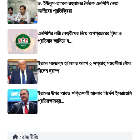
ড. ইউনূস-তারেক রহমানের বৈঠকে এনসিপি নেতা
আদীবের প্রতিক্রিয়া
এনসিপির নারী নেত্রীদের নিয়ে অপপ্রচারের নিন্দা ও
প্রতিবাদ জানিয়ে ব...
ইরানে সম্ভাব্য হা'মলার আগে ২ সপ্তাহ সময়সীমা বেঁধে
দিলেন ট্রাম্প
ইরানের উপর আরও শক্তিশালী হামলার নির্দেশ ইসরায়েলি
প্রতিরক্ষামন্ত্র...
রাজনীতি
/