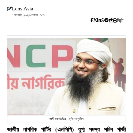
Lens Asia
১ আগস্ট, ২০২৬ সকাল ০৯:১০
প্রিন্ট
গাজী সালাউদ্দিন। ছবি: সংগৃহীত
জাতীয় নাগরিক পার্টির (এনসিপি) যুগ্ম সদস্য সচিব গাজী