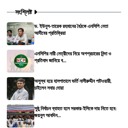
সংশ্লিষ্ট
ড. ইউনূস-তারেক রহমানের বৈঠকে এনসিপি নেতা
আদীবের প্রতিক্রিয়া
এনসিপির নারী নেত্রীদের নিয়ে অপপ্রচারের নিন্দা ও
প্রতিবাদ জানিয়ে ব...
অসুস্থ হয়ে হাসপাতালে ভর্তি নাসীরুদ্দীন পাটওয়ারী,
চাইলেন সবার দোয়া
সুষ্ঠু নির্বাচন ব্যাহত হলে সরকার-ইসিকে দায় নিতে হবে:
জয়নুল আবদিন...