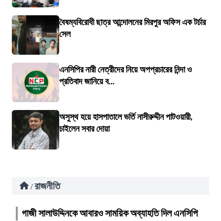
বৈষম্যবিরোধী ছাত্র আন্দোলনের মিরপুর অফিস এক টর্চার
সেল
এনসিপির নারী নেত্রীদের নিয়ে অপপ্রচারের নিন্দা ও
প্রতিবাদ জানিয়ে ব...
অসুস্থ হয়ে হাসপাতালে ভর্তি নাসীরুদ্দীন পাটওয়ারী,
চাইলেন সবার দোয়া
রাজনীতি
/
গাজী সালাউদ্দিনকে আবারও সাময়িক অব্যাহতি দিল এনসিপি