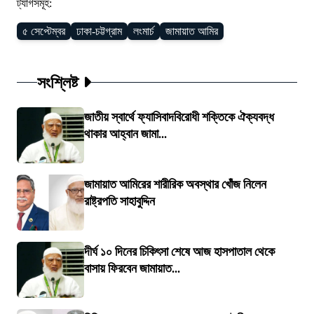
ট্যাগসমূহ:
৫ সেপ্টেম্বর
ঢাকা-চট্টগ্রাম
লংমার্চ
জামায়াত আমির
সংশ্লিষ্ট
জাতীয় স্বার্থে ফ্যাসিবাদবিরোধী শক্তিকে ঐক্যবদ্ধ
থাকার আহ্বান জামা...
জামায়াত আমিরের শারীরিক অবস্থার খোঁজ নিলেন
রাষ্ট্রপতি সাহাবুদ্দিন
দীর্ঘ ১০ দিনের চিকিৎসা শেষে আজ হাসপাতাল থেকে
বাসায় ফিরবেন জামায়াত...