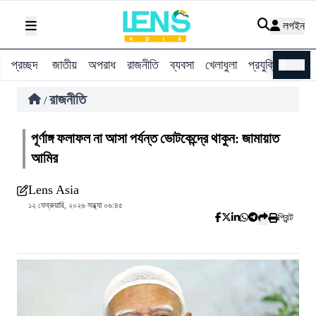
লগইন
প্রচ্ছদ
জাতীয়
অপরাধ
রাজনীতি
ব্যবসা
খেলাধুলা
প্রযুক্তি
বিশ্ব
ENG
রাজনীতি
/
পূর্ণাঙ্গ ফলাফল না আসা পর্যন্ত ভোটকেন্দ্রে থাকুন: জামায়াত
আমির
Lens Asia
১২ ফেব্রুয়ারি, ২০২৬ সন্ধ্যা ০৬:৪৫
প্রিন্ট