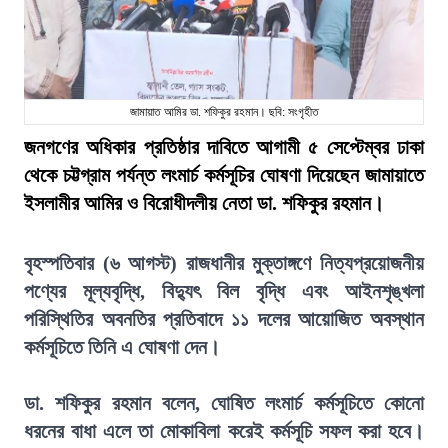
জামায়াত আমির ডা. শফিকুর রহমান। ছবি: সংগৃহীত
জনগণের অধিকার প্রতিষ্ঠার দাবিতে আগামী ৫ সেপ্টেম্বর ঢাকা
থেকে চট্টগ্রাম পর্যন্ত লংমার্চ কর্মসূচির ঘোষণা দিয়েছেন জামায়াতে
ইসলামীর আমির ও বিরোধীদলীয় নেতা ডা. শফিকুর রহমান।
বৃহস্পতিবার (৬ আগস্ট) রাজধানীর মুক্তাঙ্গণে নিত্যপ্রয়োজনীয়
পণ্যের মূল্যবৃদ্ধি, বিদ্যুৎ বিল বৃদ্ধি এবং আইনশৃঙ্খলা
পরিস্থিতির অবনতির প্রতিবাদে ১১ দলের আয়োজিত অবস্থান
কর্মসূচিতে তিনি এ ঘোষণা দেন।
ডা. শফিকুর রহমান বলেন, ঘোষিত লংমার্চ কর্মসূচিতে কোনো
ধরনের বাধা এলে তা মোকাবিলা করেই কর্মসূচি সফল করা হবে।