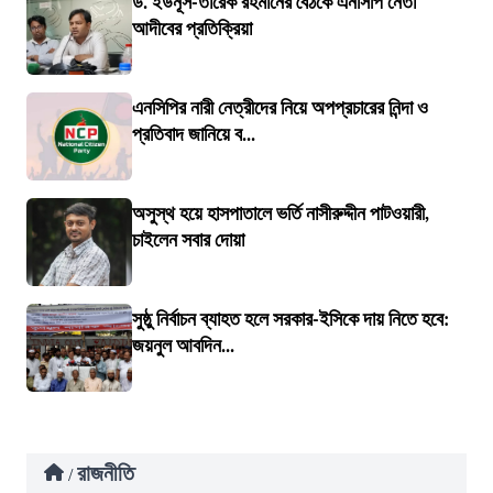
ড. ইউনূস-তারেক রহমানের বৈঠকে এনসিপি নেতা
আদীবের প্রতিক্রিয়া
এনসিপির নারী নেত্রীদের নিয়ে অপপ্রচারের নিন্দা ও
প্রতিবাদ জানিয়ে ব...
অসুস্থ হয়ে হাসপাতালে ভর্তি নাসীরুদ্দীন পাটওয়ারী,
চাইলেন সবার দোয়া
সুষ্ঠু নির্বাচন ব্যাহত হলে সরকার-ইসিকে দায় নিতে হবে:
জয়নুল আবদিন...
রাজনীতি
/