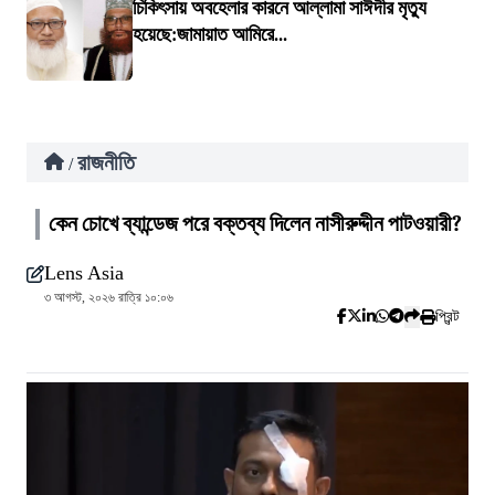
চিকিৎসায় অবহেলার কারনে আল্লামা সাঈদীর মৃত্যু
হয়েছে:জামায়াত আমিরে...
রাজনীতি
/
কেন চোখে ব্যান্ডেজ পরে বক্তব্য দিলেন নাসীরুদ্দীন পাটওয়ারী?
Lens Asia
৩ আগস্ট, ২০২৬ রাত্রি ১০:০৬
প্রিন্ট