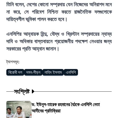
তিনি বলেন, দেশের কোনো সম্প্রদায় যেন নিজেদের অনিরাপদ মনে
না করে, সে পরিবেশ নিশ্চিত করতে রাজনৈতিক দলগুলোকে
দায়িত্বশীল ভূমিকা পালন করতে হবে।
এনসিপির আহ্বায়ক হিন্দু, বৌদ্ধ ও খ্রিস্টান সম্প্রদায়ের ন্যায্য
দাবি ও অধিকার বাস্তবায়নে প্রয়োজনীয় পদক্ষেপ নেওয়ার জন্য
সরকারের প্রতি আহ্বান জানান।
ট্যাগসমূহ:
বিরোধী দল
দমন-পীড়ন
নাহিদ ইসলাম
এনসিপি
সংশ্লিষ্ট
ড. ইউনূস-তারেক রহমানের বৈঠকে এনসিপি নেতা
আদীবের প্রতিক্রিয়া