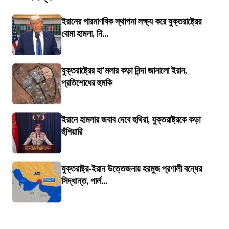
ইরানের পারমাণবিক স্থাপনা লক্ষ্য করে যুক্তরাষ্ট্রের
বোমা হামলা, নি...
যুক্তরাষ্ট্রের হা'মলার কড়া নিন্দা জানালো ইরান,
প্রতিশোধের হুমকি
ইরানে হামলার জবাব দেবে হুথিরা, যুক্তরাষ্ট্রকে কড়া
হুঁশিয়ারি
যুক্তরাষ্ট্র-ইরান উত্তেজনায় হরমুজ প্রণালী বন্ধের
সিদ্ধান্ত, পার্ল...