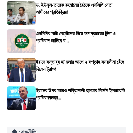
ড. ইউনূস-তারেক রহমানের বৈঠকে এনসিপি নেতা
আদীবের প্রতিক্রিয়া
এনসিপির নারী নেত্রীদের নিয়ে অপপ্রচারের নিন্দা ও
প্রতিবাদ জানিয়ে ব...
ইরানে সম্ভাব্য হা'মলার আগে ২ সপ্তাহ সময়সীমা বেঁধে
দিলেন ট্রাম্প
ইরানের উপর আরও শক্তিশালী হামলার নির্দেশ ইসরায়েলি
প্রতিরক্ষামন্ত্র...
রাজনীতি
/