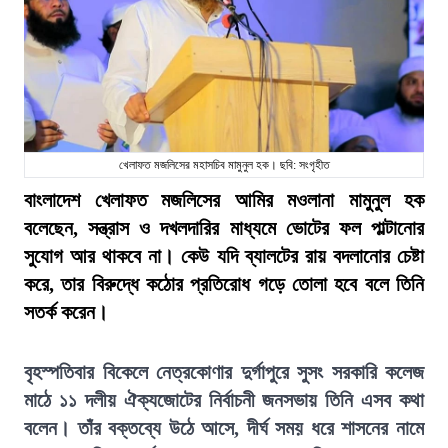
খেলাফত মজলিসের মহাসচিব মামুনুল হক। ছবি: সংগৃহীত
বাংলাদেশ খেলাফত মজলিসের আমির মওলানা মামুনুল হক
বলেছেন, সন্ত্রাস ও দখলদারির মাধ্যমে ভোটের ফল পাল্টানোর
সুযোগ আর থাকবে না। কেউ যদি ব্যালটের রায় বদলানোর চেষ্টা
করে, তার বিরুদ্ধে কঠোর প্রতিরোধ গড়ে তোলা হবে বলে তিনি
সতর্ক করেন।
বৃহস্পতিবার বিকেলে নেত্রকোণার দুর্গাপুরে সুসং সরকারি কলেজ
মাঠে ১১ দলীয় ঐক্যজোটের নির্বাচনী জনসভায় তিনি এসব কথা
বলেন। তাঁর বক্তব্যে উঠে আসে, দীর্ঘ সময় ধরে শাসনের নামে