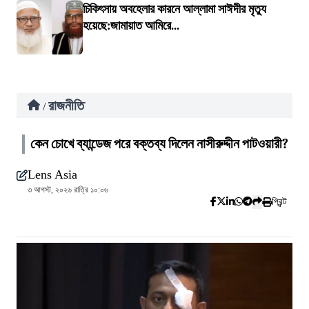
চিকিৎসায় অবহেলার কারনে আল্লামা সাঈদীর মৃত্যু
হয়েছে:জামায়াত আমিরে...
রাজনীতি
/
কেন চোখে ব্যান্ডেজ পরে বক্তব্য দিলেন নাসীরুদ্দীন পাটওয়ারী?
Lens Asia
৩ আগস্ট, ২০২৬ রাত্রি ১০:০৬
প্রিন্ট