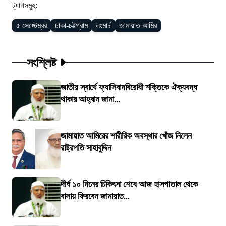
ট্যাগসমূহ:
৫ সেপ্টেম্বর
ঢাকা-চট্টগ্রাম
লংমার্চ
জামায়াত আমির
সংশ্লিষ্ট
জাতীয় স্বার্থে ফ্যাসিবাদবিরোধী শক্তিকে ঐক্যবদ্ধ
থাকার আহ্বান জামা...
জামায়াত আমিরের শারীরিক অবস্থার খোঁজ নিলেন
রাষ্ট্রপতি সাহাবুদ্দিন
দীর্ঘ ১০ দিনের চিকিৎসা শেষে আজ হাসপাতাল থেকে
বাসায় ফিরবেন জামায়াত...