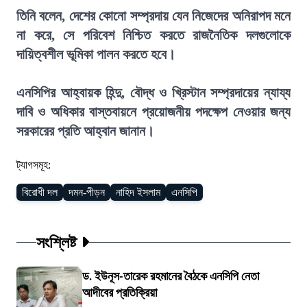
তিনি বলেন, দেশের কোনো সম্প্রদায় যেন নিজেদের অনিরাপদ মনে
না করে, সে পরিবেশ নিশ্চিত করতে রাজনৈতিক দলগুলোকে
দায়িত্বশীল ভূমিকা পালন করতে হবে।
এনসিপির আহ্বায়ক হিন্দু, বৌদ্ধ ও খ্রিস্টান সম্প্রদায়ের ন্যায্য
দাবি ও অধিকার বাস্তবায়নে প্রয়োজনীয় পদক্ষেপ নেওয়ার জন্য
সরকারের প্রতি আহ্বান জানান।
ট্যাগসমূহ:
বিরোধী দল
দমন-পীড়ন
নাহিদ ইসলাম
এনসিপি
সংশ্লিষ্ট
ড. ইউনূস-তারেক রহমানের বৈঠকে এনসিপি নেতা
আদীবের প্রতিক্রিয়া