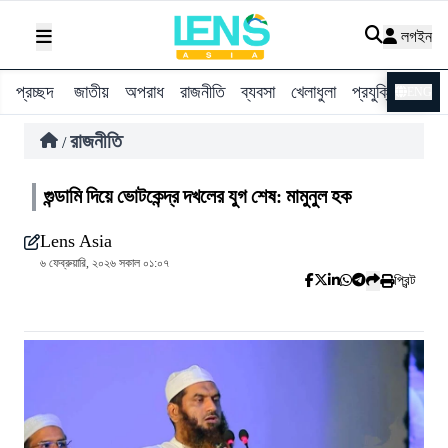
লগইন
প্রচ্ছদ
জাতীয়
অপরাধ
রাজনীতি
ব্যবসা
খেলাধুলা
প্রযুক্তি
বিশ্ব
ENG
রাজনীতি
/
গুন্ডামি দিয়ে ভোটকেন্দ্র দখলের যুগ শেষ: মামুনুল হক
Lens Asia
৬ ফেব্রুয়ারি, ২০২৬ সকাল ০১:০৭
প্রিন্ট