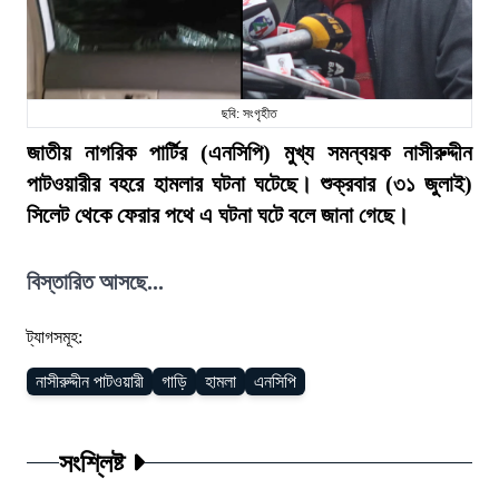
ছবি: সংগৃহীত
জাতীয় নাগরিক পার্টির (এনসিপি) মুখ্য সমন্বয়ক নাসীরুদ্দীন
পাটওয়ারীর বহরে হামলার ঘটনা ঘটেছে। শুক্রবার (৩১ জুলাই)
সিলেট থেকে ফেরার পথে এ ঘটনা ঘটে বলে জানা গেছে।
বিস্তারিত আসছে...
ট্যাগসমূহ:
নাসীরুদ্দীন পাটওয়ারী
গাড়ি
হামলা
এনসিপি
সংশ্লিষ্ট