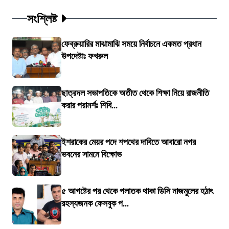
সংশ্লিষ্ট
ফেব্রুয়ারির মাঝামাঝি সময়ে নির্বাচনে একমত প্রধান
উপদেষ্টাঃ ফখরুল
ছাত্রদল সভাপতিকে অতীত থেকে শিক্ষা নিয়ে রাজনীতি
করার পরামর্শঃ শিবি...
ইশরাকের মেয়র পদে শপথের দাবিতে আবারো নগর
ভবনের সামনে বিক্ষোভ
৫ আগষ্টের পর থেকে পলাতক থাকা ডিসি নাজমুলের হঠাৎ
রহস্যজনক ফেসবুক প...