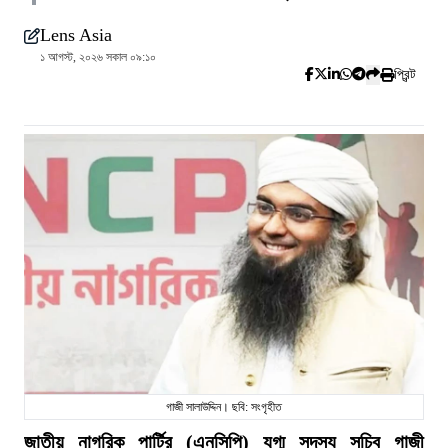
Lens Asia
১ আগস্ট, ২০২৬ সকাল ০৯:১০
প্রিন্ট
গাজী সালাউদ্দিন। ছবি: সংগৃহীত
জাতীয় নাগরিক পার্টির (এনসিপি) যুগ্ম সদস্য সচিব গাজী