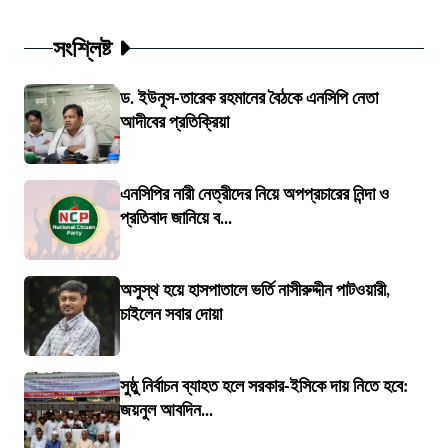
সংশ্লিষ্ট
ড. ইউনূস-তারেক রহমানের বৈঠকে এনসিপি নেতা
আদীবের প্রতিক্রিয়া
এনসিপির নারী নেত্রীদের নিয়ে অপপ্রচারের নিন্দা ও
প্রতিবাদ জানিয়ে ব...
অসুস্থ হয়ে হাসপাতালে ভর্তি নাসীরুদ্দীন পাটওয়ারী,
চাইলেন সবার দোয়া
সুষ্ঠু নির্বাচন ব্যাহত হলে সরকার-ইসিকে দায় নিতে হবে:
জয়নুল আবদিন...