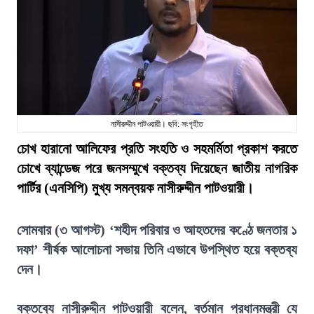
নাসীরুদ্দীন পাটওয়ারী। ছবি: সংগৃহীত
চোখ হারানো আলিফের প্রতি সংহতি ও সহমর্মিতা প্রকাশ করতে
চোখে ব্যান্ডেজ পরে জনসম্মুখে বক্তব্য দিয়েছেন জাতীয় নাগরিক
পার্টির (এনসিপি) মুখ্য সমন্বয়ক নাসীরুদ্দীন পাটওয়ারী।
সোমবার (৩ আগস্ট) ‘শহীদ পরিবার ও আহতদের কণ্ঠে জনতার ১
দফা’ শীর্ষক আলোচনা সভায় তিনি এভাবে উপস্থিত হয়ে বক্তব্য
দেন।
বক্তব্যে নাসীরুদ্দীন পাটওয়ারী বলেন, বর্তমান প্রধানমন্ত্রী যে