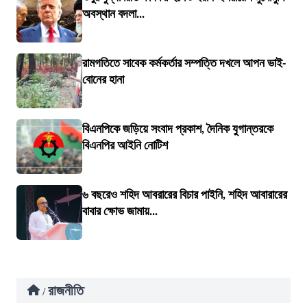
অবস্থান বদলা...
রামগতিতে সাবেক কর্মকর্তার সম্পত্তি দখলে আপন ভাই-
বোনের হানা
বিএনপিকে জড়িয়ে সংবাদ প্রকাশ, দৈনিক যুগান্তরকে
বিএনপির আইনি নোটিশ
৬ বছরেও শহিদ আবরারের বিচার পাইনি, শহিদ আবারারের
বাবার ক্ষোভ জামায়...
রাজনীতি
/