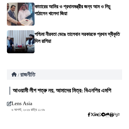
কাতারের আমির ও প্রধানমন্ত্রীর জন্য আম ও লিচু
পাঠালেন খালেদা জিয়া
পশ্চিমা নীরবতা ভেঙে তালেবান সরকারকে প্রথম স্বীকৃতি
দিল রাশিয়া
রাজনীতি
/
আওয়ামী লীগ শত্রু নয়, আমাদের মিত্র: বিএনপির এমপি
Lens Asia
৬ আগস্ট, ২০২৬ রাত্রি ১১:৩৯
প্রিন্ট