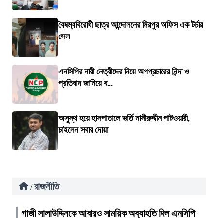
বৈষম্যবিরোধী ছাত্র আন্দোলনের মিরপুর অফিস এক টর্চার
সেল
এনসিপির নারী নেত্রীদের নিয়ে অপপ্রচারের নিন্দা ও
প্রতিবাদ জানিয়ে ব...
অসুস্থ হয়ে হাসপাতালে ভর্তি নাসীরুদ্দীন পাটওয়ারী,
চাইলেন সবার দোয়া
রাজনীতি
/
গাজী সালাউদ্দিনকে আবারও সাময়িক অব্যাহতি দিল এনসিপি