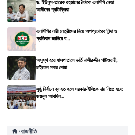
ড. ইউনূস-তারেক রহমানের বৈঠকে এনসিপি নেতা
আদীবের প্রতিক্রিয়া
এনসিপির নারী নেত্রীদের নিয়ে অপপ্রচারের নিন্দা ও
প্রতিবাদ জানিয়ে ব...
অসুস্থ হয়ে হাসপাতালে ভর্তি নাসীরুদ্দীন পাটওয়ারী,
চাইলেন সবার দোয়া
সুষ্ঠু নির্বাচন ব্যাহত হলে সরকার-ইসিকে দায় নিতে হবে:
জয়নুল আবদিন...
রাজনীতি
/