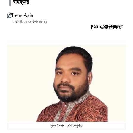
বহিষ্কার
Lens Asia
৭ আগস্ট, ২০২৬ বিকাল ০৪:০১
প্রিন্ট
নুরুল ইসলাম। ছবি: সংগৃহীত