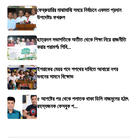
ফেব্রুয়ারির মাঝামাঝি সময়ে নির্বাচনে একমত প্রধান
উপদেষ্টাঃ ফখরুল
ছাত্রদল সভাপতিকে অতীত থেকে শিক্ষা নিয়ে রাজনীতি
করার পরামর্শঃ শিবি...
ইশরাকের মেয়র পদে শপথের দাবিতে আবারো নগর
ভবনের সামনে বিক্ষোভ
৫ আগষ্টের পর থেকে পলাতক থাকা ডিসি নাজমুলের হঠাৎ
রহস্যজনক ফেসবুক প...