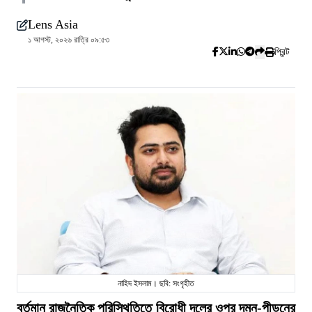
Lens Asia
১ আগস্ট, ২০২৬ রাত্রি ০৯:৫৩
প্রিন্ট
নাহিদ ইসলাম। ছবি: সংগৃহীত
বর্তমান রাজনৈতিক পরিস্থিতিতে বিরোধী দলের ওপর দমন-পীড়নের