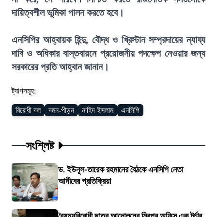
দায়িত্বশীল ভূমিকা পালন করতে হবে।
এনসিপির আহ্বায়ক হিন্দু, বৌদ্ধ ও খ্রিস্টান সম্প্রদায়ের ন্যায্য
দাবি ও অধিকার বাস্তবায়নে প্রয়োজনীয় পদক্ষেপ নেওয়ার জন্য
সরকারের প্রতি আহ্বান জানান।
ট্যাগসমূহ:
বিরোধী দল
দমন-পীড়ন
নাহিদ ইসলাম
এনসিপি
সংশ্লিষ্ট
ড. ইউনূস-তারেক রহমানের বৈঠকে এনসিপি নেতা
আদীবের প্রতিক্রিয়া
বৈষম্যবিরোধী ছাত্র আন্দোলনের মিরপুর অফিস এক টর্চার