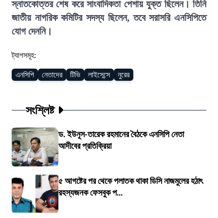
স্নাতকোত্তর শেষ করে সাংবাদিকতা পেশায় যুক্ত ছিলেন। তিনি
জাতীয় নাগরিক কমিটির সদস্য ছিলেন, তবে সরাসরি এনসিপিতে
যোগ দেননি।
ট্যাগসমূহ:
এনসিপি
নেতাদের
টিভি
লাইসেন্সে
নুরের
সংশ্লিষ্ট
ড. ইউনূস-তারেক রহমানের বৈঠকে এনসিপি নেতা
আদীবের প্রতিক্রিয়া
৫ আগষ্টের পর থেকে পলাতক থাকা ডিসি নাজমুলের হঠাৎ
রহস্যজনক ফেসবুক প...