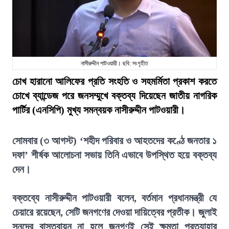
নাসীরুদ্দীন পাটওয়ারী। ছবি: সংগৃহীত
চোখ হারানো আলিফের প্রতি সংহতি ও সহমর্মিতা প্রকাশ করতে
চোখে ব্যান্ডেজ পরে জনসম্মুখে বক্তব্য দিয়েছেন জাতীয় নাগরিক
পার্টির (এনসিপি) মুখ্য সমন্বয়ক নাসীরুদ্দীন পাটওয়ারী।
সোমবার (৩ আগস্ট) ‘শহীদ পরিবার ও আহতদের কণ্ঠে জনতার ১
দফা’ শীর্ষক আলোচনা সভায় তিনি এভাবে উপস্থিত হয়ে বক্তব্য
দেন।
বক্তব্যে নাসীরুদ্দীন পাটওয়ারী বলেন, বর্তমান প্রধানমন্ত্রী যে
চেয়ারে রয়েছেন, সেটি জনগণের দেওয়া দায়িত্বের প্রতীক। জুলাই
সনদের বাস্তবায়ন না হলে জনগণই সেই ক্ষমতা প্রত্যাহার