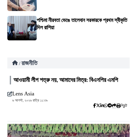
পশ্চিমা নীরবতা ভেঙে তালেবান সরকারকে প্রথম স্বীকৃতি
দিল রাশিয়া
রাজনীতি
/
আওয়ামী লীগ শত্রু নয়, আমাদের মিত্র: বিএনপির এমপি
Lens Asia
৬ আগস্ট, ২০২৬ রাত্রি ১১:৩৯
প্রিন্ট