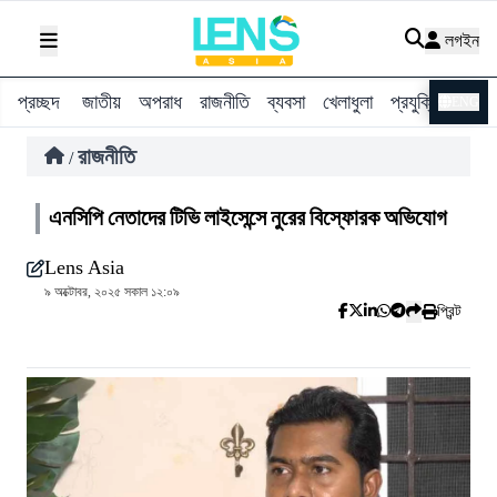
লগইন
প্রচ্ছদ
জাতীয়
অপরাধ
রাজনীতি
ব্যবসা
খেলাধুলা
প্রযুক্তি
বিশ্ব
ENG
রাজনীতি
/
এনসিপি নেতাদের টিভি লাইসেন্সে নুরের বিস্ফোরক অভিযোগ
Lens Asia
৯ অক্টোবর, ২০২৫ সকাল ১২:০৯
প্রিন্ট