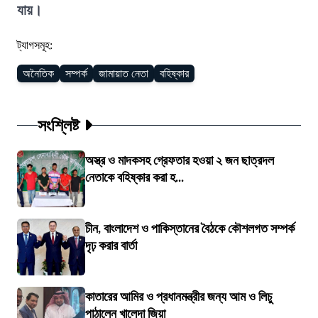
যায়।
ট্যাগসমূহ:
অনৈতিক
সম্পর্ক
জামায়াত নেতা
বহিষ্কার
সংশ্লিষ্ট
অস্ত্র ও মাদকসহ গ্রেফতার হওয়া ২ জন ছাত্রদল
নেতাকে বহিষ্কার করা হ...
চীন, বাংলাদেশ ও পাকিস্তানের বৈঠকে কৌশলগত সম্পর্ক
দৃঢ় করার বার্তা
কাতারের আমির ও প্রধানমন্ত্রীর জন্য আম ও লিচু
পাঠালেন খালেদা জিয়া