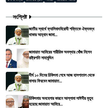
সংশ্লিষ্ট
জাতীয় স্বার্থে ফ্যাসিবাদবিরোধী শক্তিকে ঐক্যবদ্ধ
থাকার আহ্বান জামা...
জামায়াত আমিরের শারীরিক অবস্থার খোঁজ নিলেন
রাষ্ট্রপতি সাহাবুদ্দিন
দীর্ঘ ১০ দিনের চিকিৎসা শেষে আজ হাসপাতাল থেকে
বাসায় ফিরবেন জামায়াত...
চিকিৎসায় অবহেলার কারনে আল্লামা সাঈদীর মৃত্যু
হয়েছে:জামায়াত আমিরে...