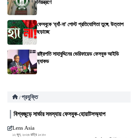
নিয়ন্ত্রণে
ফেসবুকে ‘হ্যাঁ-না’ পোস্ট প্রতিযোগিতা তুঙ্গে, উত্তাপ
ছড়াচ্ছে
রাষ্ট্রপতি সাহাবুদ্দিনের ভেরিফায়েড ফেসবুক আইডি
হ্যাকড
প্রযুক্তি
/
বিশ্বজুড়ে সার্ভার সমস্যায় ফেসবুক-হোয়াটসঅ্যাপ
Lens Asia
১২ জুন, ২০২৬ রাত্রি ১০:৫০