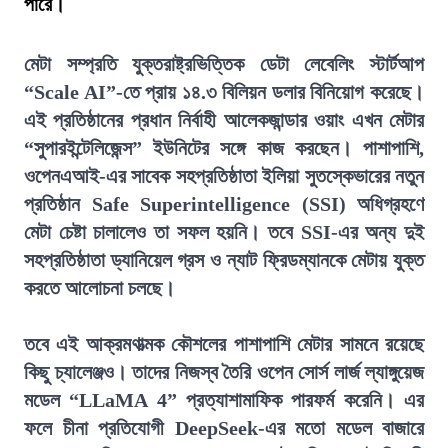
পারে।
মেটা সম্প্রতি যুক্তরাষ্ট্রভিত্তিক ডেটা লেবেলিং স্টার্টআপ
“Scale AI”-তে প্রায় ১৪.৩ বিলিয়ন ডলার বিনিয়োগ করেছে।
এই প্রতিষ্ঠানের প্রধান নির্বাহী আলেকজান্ডার ওয়াং এখন মেটার
“সুপারইন্টেলিজেন্স” ইউনিটের সঙ্গে কাজ করছেন। পাশাপাশি,
ওপেনএআই-এর সাবেক সহপ্রতিষ্ঠাতা ইলিয়া সুতস্কেভারের নতুন
প্রতিষ্ঠান Safe Superintelligence (SSI) অধিগ্রহণে
মেটা চেষ্টা চালালেও তা সফল হয়নি। তবে SSI-এর অন্য দুই
সহপ্রতিষ্ঠাতা ড্যানিয়েল গ্রস ও ন্যাট ফ্রিডম্যানকে মেটায় যুক্ত
করতে আলোচনা চলছে।
তবে এই আক্রমণাত্মক কৌশলের পাশাপাশি মেটার সামনে রয়েছে
কিছু চ্যালেঞ্জও। তাদের নিজস্ব তৈরি ওপেন সোর্স লার্জ ল্যাঙ্গুয়েজ
মডেল “LLaMA 4” প্রত্যাশামাফিক পারফর্ম করেনি। এর
ফলে চীনা প্রতিযোগী DeepSeek-এর মতো মডেল বাজারে