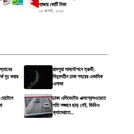
হাজার কোটি টাকা
১৬ আগস্ট, ২০২৫
স্তানের
রামপুরা সাবস্টেশনে ত্রুটি,
ক দৃঢ় করার
বিদ্যুৎহীন ঢাকা শহরের একাধিক
এলাকা
ে হোটেলে
ঢাকা এলিভেটেড এক্সপ্রেসওয়েতে
না
গতি লঙ্ঘনে ছাড় নেই, ভিডিও
ক্যামেরাতে...