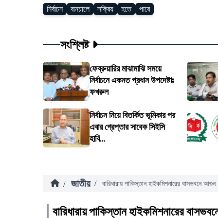
নির্বাচন
বানচালে
সক্রিয়
হতে
পারে
সংশ্লিষ্ট
ফেব্রুয়ারির মাঝামাঝি সময়ে
নির্বাচনে একমত প্রধান উপদেষ্টাঃ
ফখরুল
নির্বাচন নিয়ে বিতর্কিত ভূমিকার পর
এবার গ্রেপ্তার সাবেক সিইসি
হাবি...
জাতীয়
/
/
বারিধারায় পাকিস্তান হাইকমিশনারের বাসভবনে আগুন
বারিধারায় পাকিস্তান হাইকমিশনারের বাসভবন