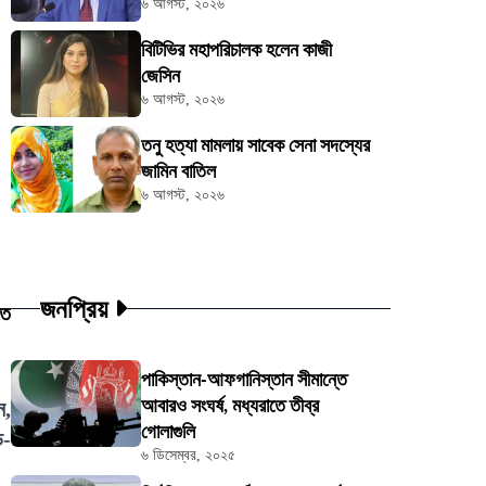
৬ আগস্ট, ২০২৬
বিটিভির মহাপরিচালক হলেন কাজী
জেসিন
৬ আগস্ট, ২০২৬
তনু হত্যা মামলায় সাবেক সেনা সদস্যের
জামিন বাতিল
৬ আগস্ট, ২০২৬
জনপ্রিয়
তি
পাকিস্তান-আফগানিস্তান সীমান্তে
আবারও সংঘর্ষ, মধ্যরাতে তীব্র
ন,
গোলাগুলি
ড়-
৬ ডিসেম্বর, ২০২৫