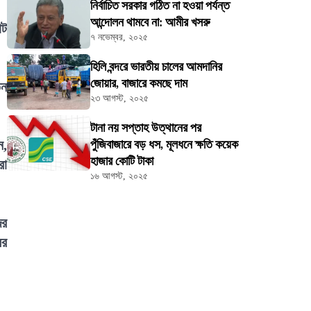
নির্বাচিত সরকার গঠিত না হওয়া পর্যন্ত
আন্দোলন থামবে না: আমীর খসরু
োট
৭ নভেম্বর, ২০২৫
হিলি বন্দরে ভারতীয় চালের আমদানির
জোয়ার, বাজারে কমছে দাম
তন
২৩ আগস্ট, ২০২৫
টানা নয় সপ্তাহ উত্থানের পর
ন,
পুঁজিবাজারে বড় ধস, মূলধনে ক্ষতি কয়েক
হাজার কোটি টাকা
রা
১৬ আগস্ট, ২০২৫
ের
ের