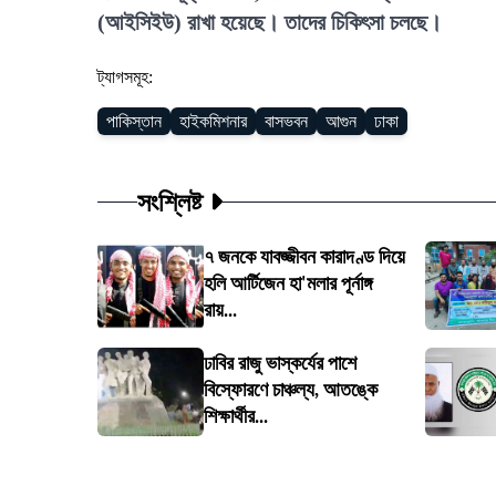
(আইসিইউ) রাখা হয়েছে। তাদের চিকিৎসা চলছে।
ট্যাগসমূহ:
পাকিস্তান
হাইকমিশনার
বাসভবন
আগুন
ঢাকা
সংশ্লিষ্ট
৭ জনকে যাবজ্জীবন কারাদণ্ড দিয়ে
হলি আর্টিজেন হা'মলার পূর্নাঙ্গ
রায়...
ঢাবির রাজু ভাস্কর্যের পাশে
বিস্ফোরণে চাঞ্চল্য, আতঙ্কে
শিক্ষার্থীর...