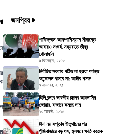
জনপ্রিয়
মা
পাকিস্তান-আফগানিস্তান সীমান্তে
আবারও সংঘর্ষ, মধ্যরাতে তীব্র
ণে
গোলাগুলি
৬ ডিসেম্বর, ২০২৫
নির্বাচিত সরকার গঠিত না হওয়া পর্যন্ত
ার
আন্দোলন থামবে না: আমীর খসরু
িক
৭ নভেম্বর, ২০২৫
হিলি বন্দরে ভারতীয় চালের আমদানির
জোয়ার, বাজারে কমছে দাম
াল
২৩ আগস্ট, ২০২৫
টানা নয় সপ্তাহ উত্থানের পর
্র
পুঁজিবাজারে বড় ধস, মূলধনে ক্ষতি কয়েক