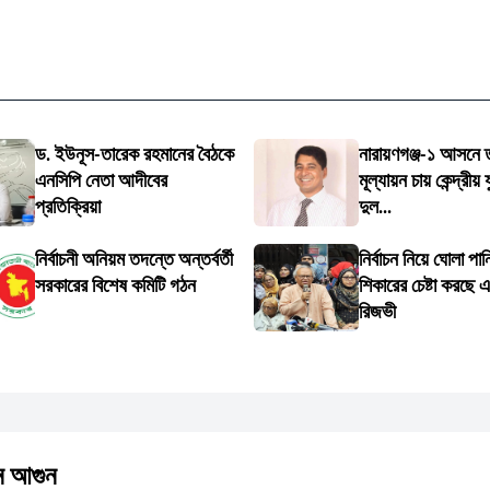
ড. ইউনূস-তারেক রহমানের বৈঠকে
নারায়ণগঞ্জ-১ আসনে ত
এনসিপি নেতা আদীবের
মূল্যায়ন চায় কেন্দ্রীয়
প্রতিক্রিয়া
দুল...
নির্বাচনী অনিয়ম তদন্তে অন্তর্বর্তী
নির্বাচন নিয়ে ঘোলা পা
সরকারের বিশেষ কমিটি গঠন
শিকারের চেষ্টা করছে 
রিজভী
ে আগুন