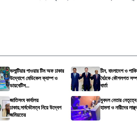
ভলান্টিয়ার পাওয়ার টিম অফ ঢাকার
চীন, বাংলাদেশ ও পাকি
উদ্যোগে মেডিকেল ক্যাম্প ও
বৈঠকে কৌশলগত সম্পর্
ডায়বেটিস...
বার্তা
জাতিসংঘ কার্যালয়
যুবদল নেতার নেতৃত্ব
ঢাকায়,সার্বভৌমত্ব নিয়ে উদ্বেগ
হামলা ও নারীদের লাঞ্ছ
জমিয়তের