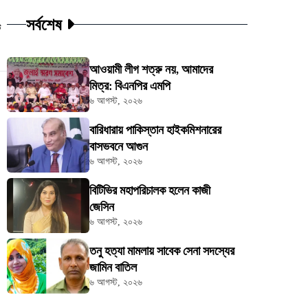
সর্বশেষ
ট
আওয়ামী লীগ শত্রু নয়, আমাদের
মিত্র: বিএনপির এমপি
৬ আগস্ট, ২০২৬
বারিধারায় পাকিস্তান হাইকমিশনারের
বাসভবনে আগুন
৬ আগস্ট, ২০২৬
বিটিভির মহাপরিচালক হলেন কাজী
জেসিন
৬ আগস্ট, ২০২৬
তনু হত্যা মামলায় সাবেক সেনা সদস্যের
জামিন বাতিল
৬ আগস্ট, ২০২৬