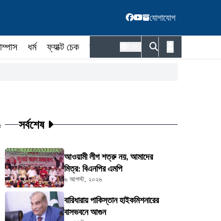
যোগাযোগ
াম্পাস
ধর্ম
ফ্যাক্ট চেক
কর্মকর্তা
ENG
সর্বশেষ
ট
আওয়ামী লীগ শত্রু নয়, আমাদের
মিত্র: বিএনপির এমপি
৬ আগস্ট, ২০২৬
বারিধারায় পাকিস্তান হাইকমিশনারের
বাসভবনে আগুন