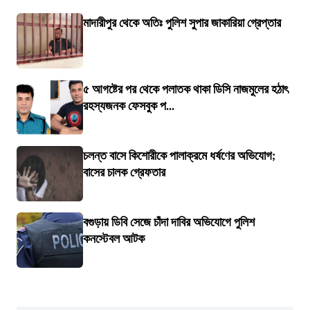
মাদারীপুর থেকে অতিঃ পুলিশ সুপার জাকারিয়া গ্রেপ্তার
৫ আগষ্টের পর থেকে পলাতক থাকা ডিসি নাজমুলের হঠাৎ
রহস্যজনক ফেসবুক প...
চলন্ত বাসে কিশোরীকে পালাক্রমে ধর্ষণের অভিযোগ;
বাসের চালক গ্রেফতার
বগুড়ায় ডিবি সেজে চাঁদা দাবির অভিযোগে পুলিশ
কনস্টেবল আটক