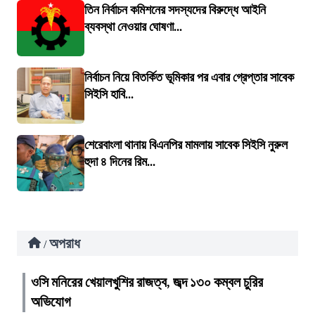
তিন নির্বাচন কমিশনের সদস্যদের বিরুদ্ধে আইনি
ব্যবস্থা নেওয়ার ঘোষণা...
নির্বাচন নিয়ে বিতর্কিত ভূমিকার পর এবার গ্রেপ্তার সাবেক
সিইসি হাবি...
শেরেবাংলা থানায় বিএনপির মামলায় সাবেক সিইসি নুরুল
হুদা ৪ দিনের রিম...
অপরাধ
/
ওসি মনিরের খেয়ালখুশির রাজত্ব, জব্দ ১৩০ কম্বল চুরির
অভিযোগ