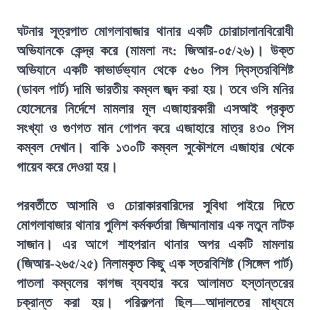
ঘটনার সূত্রপাত মোগলাবাজার থানার একটি চোরাচালানবিরোধী
অভিযানকে কেন্দ্র করে (মামলা নং: জিআর-০৫/২৬)। উক্ত
অভিযানে একটি কাভার্ডভ্যান থেকে ৫৬০ পিস দ্বিস্তরবিশিষ্ট
(ডাবল পার্ট) দামি ভারতীয় কম্বল জব্দ করা হয়। তবে ওসি মনির
হোসেনের নির্দেশে মামলার মূল এজাহারকারী এসআই প্রকৃত
সংখ্যা ও গুণগত মান গোপন করে এজাহারে মাত্র ৪৩০ পিস
কম্বল দেখান। বাকি ১৩০টি কম্বল সুকৌশলে এজাহার থেকে
গায়েব করে দেওয়া হয়।
পরবর্তীতে আসামি ও চোরাকারবারিদের সুবিধা পাইয়ে দিতে
মোগলাবাজার থানার পুলিশ কর্মকর্তারা জিম্মানামার এক নতুন নাটক
সাজান। এর আগে শাহপরান থানার অপর একটি মামলায়
(জিআর-২৬৫/২৫) নিলামকৃত কিছু এক স্তরবিশিষ্ট (সিঙ্গেল পার্ট)
পাতলা কম্বলের কাগজ ব্যবহার করে আলামত হস্তান্তরের
চক্রান্ত করা হয়। পরিকল্পনা ছিল—আদালতের মাধ্যমে