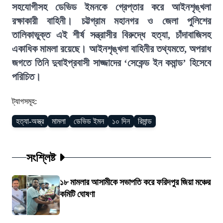
সহযোগীসহ ডেভিড ইমনকে গ্রেপ্তার করে আইনশৃঙ্খলা
রক্ষাকারী বাহিনী। চট্টগ্রাম মহানগর ও জেলা পুলিশের
তালিকাভুক্ত এই শীর্ষ সন্ত্রাসীর বিরুদ্ধে হত্যা, চাঁদাবাজিসহ
একাধিক মামলা রয়েছে। আইনশৃঙ্খলা বাহিনীর তথ্যমতে, অপরাধ
জগতে তিনি দুবাইপ্রবাসী সাজ্জাদের ‘সেকেন্ড ইন কমান্ড’ হিসেবে
পরিচিত।
ট্যাগসমূহ:
হত্যা-অস্ত্র
মামলা
ডেভিড ইমন
১০ দিন
রিমান্ড
সংশ্লিষ্ট
১৮ মামলার আসামীকে সভাপতি করে ফরিদপুর জিয়া মঞ্চের
কমিটি ঘোষণা