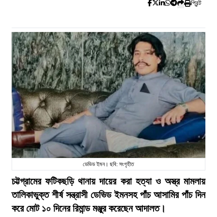
প্রিন্ট
ডেভিড ইমন। ছবি: সংগৃহীত
চট্টগ্রামের ফটিকছড়ি থানায় দায়ের করা হত্যা ও অস্ত্র মামলায়
তালিকাভুক্ত শীর্ষ সন্ত্রাসী ডেভিড ইমনসহ পাঁচ আসামির পাঁচ দিন
করে মোট ১০ দিনের রিমান্ড মঞ্জুর করেছেন আদালত।