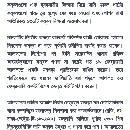
কম্বলগুলো এক ব্যবসায়ীর জিম্মায় দিয়ে দামি ডাবল পার্টের
কম্বলগুলো নামমাত্র মূল্যে বের করে নেওয়া এবং গোপন রাখা
অতিরিক্ত ১৩০টি কম্বল নিজেরা আত্মসাৎ করা।
মামলাটির দ্বিতীয় তদন্ত কর্মকর্তা পরিদর্শক কাজী তোবারক হোসেন
নিরপেক্ষ তদন্ত না করে পূর্ববর্তী দুর্নীতির ধারাই বজায় রাখেন।
আদালতের নির্দেশের পর তিনি সরেজমিন থানায় রক্ষিত
কাভার্ডভ্যানের কম্বল গণনা না করেই গত ১৯ ফেব্রুয়ারি
আদালতে একটি মনগড়া প্রতিবেদন দাখিল করেন। তবে
প্রতিবেদনে বড় ধরনের জালিয়াতি ধরা পড়লে আদালত ২৩
ফেব্রুয়ারি একটি বিশেষ তদন্ত কমিটি গঠন করেন।
আদালতের নাজির আজাদ মিয়ার নেতৃত্বে তদন্ত দল মোগলাবাজার
থানা কম্পাউন্ডে তালাবদ্ধ সিলগালা করা কাভার্ডভ্যানে (রেজি. নং:
ঢাকা-মেট্রো-টি-১৮২৬২৯) তল্লাশি চালিয়ে পূর্ণাঙ্গ ৫৬০ পিস
দ্বিস্তরবিশিষ্ট দামি কম্বল উদ্ধার ও গণনা করে পান। আদালতের