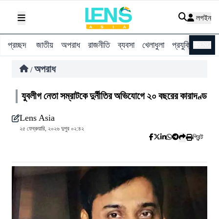
লগইন
প্রচ্ছদ
জাতীয়
অপরাধ
রাজনীতি
ব্যবসা
খেলাধুলা
প্রযুক্তি
বিশ্ব
ENG
অপরাধ
/
যুবলীগ নেতা সম্রাটকে দুর্নীতির অভিযোগে ২০ বছরের কারাদণ্ড
Lens Asia
২৫ ফেব্রুয়ারি, ২০২৬ দুপুর ০২:৪২
প্রিন্ট