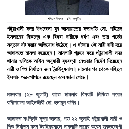
শহিদুল ইসলাম। ছবি: সংগৃহীত
পটুয়াখালী সদর উপজেলা যুব জামায়াতের সভাপতি মো. শহিদুল
ইসলামের বিরুদ্ধে এক বিধবা নারীকে ধর্ষণ এবং তার গর্ভের
সন্তান নষ্ট করার অভিযোগ উঠেছে। এ ঘটনায় ওই নারী বাদী হয়ে
আদালতে মামলা করেছেন। মামলাটি গ্রহণ করে পটুয়াখালী সদর
থানার ওসিকে আইন অনুযায়ী ব্যবস্থা নেওয়ার নির্দেশ দিয়েছেন
নারী ও শিশু নির্যাতন দমন ট্রাইব্যুনাল। মামলার পর থেকে শহিদুল
ইসলাম আত্মগোপনে রয়েছেন বলে জানা গেছে।
মঙ্গলবার (২৮ জুলাই) রাতে মামলার বিষয়টি নিশ্চিত করেন
বাদীপক্ষের আইনজীবী মো. হুমায়ুন কবির।
আদালত সংশ্লিষ্ট সূত্র জানায়, গত ২২ জুলাই পটুয়াখালী নারী ও
শিশু নির্যাতন দমন ট্রাইব্যুনালে মামলাটি দায়ের করেন ভুক্তভোগী