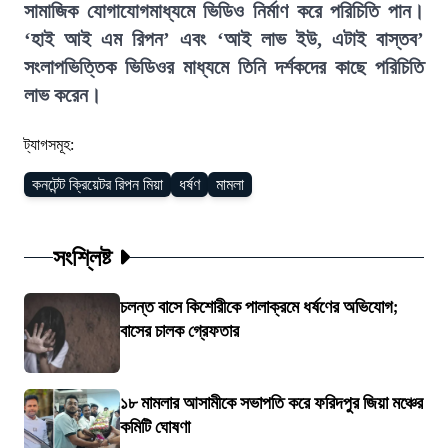
সামাজিক যোগাযোগমাধ্যমে ভিডিও নির্মাণ করে পরিচিতি পান।
‘হাই আই এম রিপন’ এবং ‘আই লাভ ইউ, এটাই বাস্তব’
সংলাপভিত্তিক ভিডিওর মাধ্যমে তিনি দর্শকদের কাছে পরি
চিতি
লাভ করেন।
ট্যাগসমূহ:
কনটেন্ট ক্রিয়েটর রিপন মিয়া
ধর্ষণ
মামলা
সংশ্লিষ্ট
চলন্ত বাসে কিশোরীকে পালাক্রমে ধর্ষণের অভিযোগ;
বাসের চালক গ্রেফতার
১৮ মামলার আসামীকে সভাপতি করে ফরিদপুর জিয়া মঞ্চের
কমিটি ঘোষণা