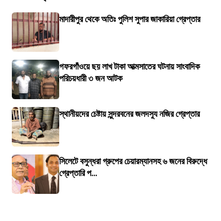
মাদারীপুর থেকে অতিঃ পুলিশ সুপার জাকারিয়া গ্রেপ্তার
গফরগাঁওয়ে ছয় লাখ টাকা আত্মসাতের ঘটনায় সাংবাদিক
পরিচয়ধারী ৩ জন আটক
স্থানীয়দের চেষ্টায় সুন্দরবনের জলদস্যু নজির গ্রেপ্তার
সিলেটে বসুন্ধরা গ্রুপের চেয়ারম্যানসহ ৬ জনের বিরুদ্ধে
গ্রেপ্তারি প...