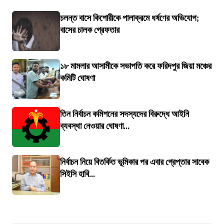
চলন্ত বাসে কিশোরীকে পালাক্রমে ধর্ষণের অভিযোগ;
বাসের চালক গ্রেফতার
১৮ মামলার আসামীকে সভাপতি করে ফরিদপুর জিয়া মঞ্চের
কমিটি ঘোষণা
তিন নির্বাচন কমিশনের সদস্যদের বিরুদ্ধে আইনি
ব্যবস্থা নেওয়ার ঘোষণা...
নির্বাচন নিয়ে বিতর্কিত ভূমিকার পর এবার গ্রেপ্তার সাবেক
সিইসি হাবি...