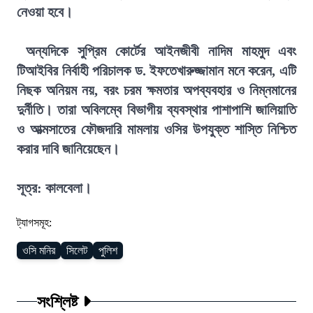
নেওয়া হবে।
অন্যদিকে সুপ্রিম কোর্টের আইনজীবী নাদিম মাহমুদ এবং
টিআইবির নির্বাহী পরিচালক ড. ইফতেখারুজ্জামান মনে করেন, এটি
নিছক অনিয়ম নয়, বরং চরম ক্ষমতার অপব্যবহার ও নিম্নমানের
দুর্নীতি। তারা অবিলম্বে বিভাগীয় ব্যবস্থার পাশাপাশি জালিয়াতি
ও আত্মসাতের ফৌজদারি মামলায় ওসির উপযুক্ত শাস্তি নিশ্চিত
করার দাবি জানিয়েছেন।
সূত্র: কালবেলা।
ট্যাগসমূহ:
ওসি মনির
সিলেট
পুলিশ
সংশ্লিষ্ট