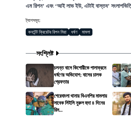
এম রিপন’ এবং ‘আই লাভ ইউ, এটাই বাস্তব’ সংলাপভিত্তি
ট্যাগসমূহ:
কনটেন্ট ক্রিয়েটর রিপন মিয়া
ধর্ষণ
মামলা
সংশ্লিষ্ট
চলন্ত বাসে কিশোরীকে পালাক্রমে
ধর্ষণের অভিযোগ; বাসের চালক
গ্রেফতার
শেরেবাংলা থানায় বিএনপির মামলায়
সাবেক সিইসি নুরুল হুদা ৪ দিনের
রিম...