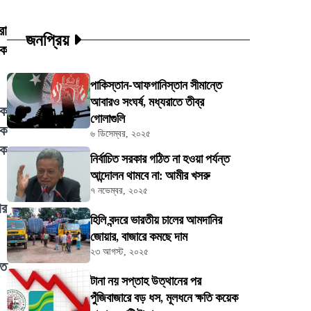
রা
জনপ্রিয়
কে
পাকিস্তান-আফগানিস্তান সীমান্তে
আবারও সংঘর্ষ, মধ্যরাতে তীব্র
িক
গোলাগুলি
টক
৬ ডিসেম্বর, ২০২৫
িক
নির্বাচিত সরকার গঠিত না হওয়া পর্যন্ত
আন্দোলন থামবে না: আমীর খসরু
৭ নভেম্বর, ২০২৫
ার
হিলি বন্দরে ভারতীয় চালের আমদানির
জোয়ার, বাজারে কমছে দাম
২৩ আগস্ট, ২০২৫
তে
টানা নয় সপ্তাহ উত্থানের পর
পুঁজিবাজারে বড় ধস, মূলধনে ক্ষতি কয়েক