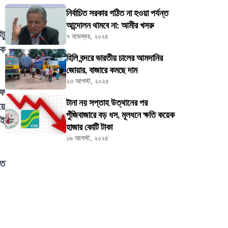
নির্বাচিত সরকার গঠিত না হওয়া পর্যন্ত
আন্দোলন থামবে না: আমীর খসরু
টু
৭ নভেম্বর, ২০২৫
িক
হিলি বন্দরে ভারতীয় চালের আমদানির
জোয়ার, বাজারে কমছে দাম
২৩ আগস্ট, ২০২৫
ফে
টানা নয় সপ্তাহ উত্থানের পর
য়ে
পুঁজিবাজারে বড় ধস, মূলধনে ক্ষতি কয়েক
কই
হাজার কোটি টাকা
১৬ আগস্ট, ২০২৫
ুত