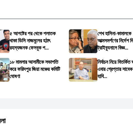
৫ আগষ্টের পর থেকে পলাতক
শেখ হাসিনা-কামালকে
থাকা ডিসি নাজমুলের হঠাৎ
আত্মসমর্পণের নির্দেশ দি
রহস্যজনক ফেসবুক প...
ট্রাইব্যুনালে বিজ্ঞ...
১৮ মামলার আসামীকে সভাপতি
নির্বাচন নিয়ে বিতর্কিত
করে ফরিদপুর জিয়া মঞ্চের কমিটি
এবার গ্রেপ্তার সাবেক
ঘোষণা
হাবি...
মলা