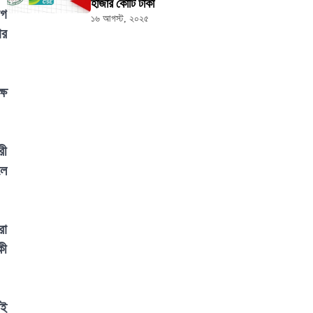
হাজার কোটি টাকা
োগ
১৬ আগস্ট, ২০২৫
ার
্ষ
রী
লে
রা
কী
আই