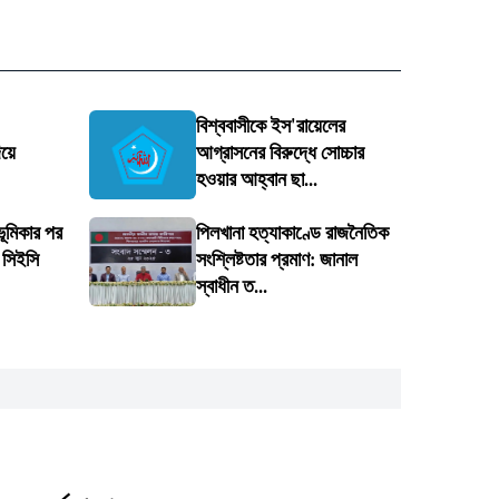
বিশ্ববাসীকে ইস'রায়েলের
য়ে
আগ্রাসনের বিরুদ্ধে সোচ্চার
হওয়ার আহ্বান ছা...
 ভূমিকার পর
পিলখানা হত্যাকাণ্ডে রাজনৈতিক
 সিইসি
সংশ্লিষ্টতার প্রমাণ: জানাল
স্বাধীন ত...