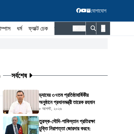
যোগাযোগ
াম্পাস
ধর্ম
ফ্যাক্ট চেক
কর্মকর্তা
ENG
সর্বশেষ
ট
ড্যাবের ৩৭তম প্রতিষ্ঠাবার্ষিকীর
অনুষ্ঠানে প্রধানমন্ত্রী তারেক রহমান
৮ আগস্ট, ২০২৬
তুরস্ক-সৌদি-পাকিস্তান প্রতিরক্ষা
চুক্তি নিরাপত্তা জোরদার করবে: