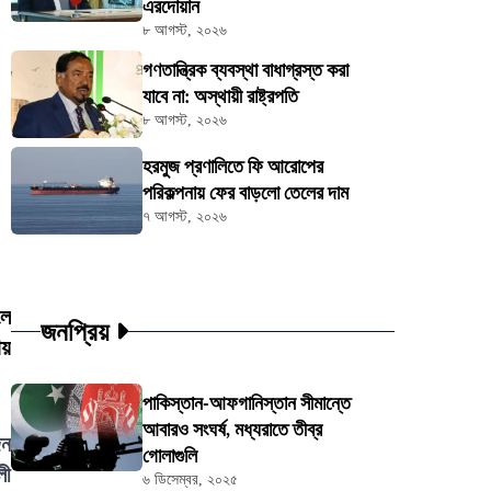
এরদোয়ান
৮ আগস্ট, ২০২৬
গণতান্ত্রিক ব্যবস্থা বাধাগ্রস্ত করা
যাবে না: অস্থায়ী রাষ্ট্রপতি
৮ আগস্ট, ২০২৬
হরমুজ প্রণালিতে ফি আরোপের
পরিকল্পনায় ফের বাড়লো তেলের দাম
৭ আগস্ট, ২০২৬
লে
জনপ্রিয়
ায়
পাকিস্তান-আফগানিস্তান সীমান্তে
আবারও সংঘর্ষ, মধ্যরাতে তীব্র
জন
গোলাগুলি
লী
৬ ডিসেম্বর, ২০২৫