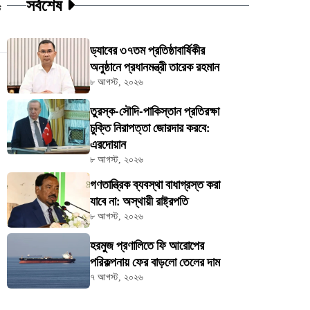
সর্বশেষ
ট
ড্যাবের ৩৭তম প্রতিষ্ঠাবার্ষিকীর
অনুষ্ঠানে প্রধানমন্ত্রী তারেক রহমান
৮ আগস্ট, ২০২৬
তুরস্ক-সৌদি-পাকিস্তান প্রতিরক্ষা
চুক্তি নিরাপত্তা জোরদার করবে:
এরদোয়ান
৮ আগস্ট, ২০২৬
গণতান্ত্রিক ব্যবস্থা বাধাগ্রস্ত করা
যাবে না: অস্থায়ী রাষ্ট্রপতি
৮ আগস্ট, ২০২৬
হরমুজ প্রণালিতে ফি আরোপের
পরিকল্পনায় ফের বাড়লো তেলের দাম
৭ আগস্ট, ২০২৬