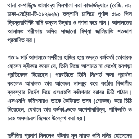
থানা কম্পাউন্ডে তালাবদ্ধ সিলগালা করা কাভার্ডভ্যানে (রেজি. নং:
ঢাকা-মেট্রো-টি-১৮২৬২৯) তল্লাশি চালিয়ে পূর্ণাঙ্গ ৫৬০ পিস
দ্বিস্তরবিশিষ্ট দামি কম্বল উদ্ধার ও গণনা করে পান। আদালতের
আলামত পরীক্ষায় ওসির সাজানো মিথ্যা জালিয়াতি শতভাগ
প্রমাণিত হয়।
গত ৯ মার্চ আদালতে সশরীরে হাজির হয়ে তদন্ত কর্মকর্তা তোবারক
হোসেন স্বীকার করেন যে, তিনি নিজে আলামত না দেখেই মনগড়া
প্রতিবেদন দিয়েছেন। পরবর্তীতে তিনি নিঃশর্ত ক্ষমা প্রার্থনা
করলেও আদালত তার আবেদন নামঞ্জুর করে কঠোর বিভাগীয়
ব্যবস্থার নির্দেশ দিয়ে এসএমপি কমিশনার বরাবর চিঠি পাঠান।
এসএমপি কমিশনারও তাকে কৈফিয়ত তলব (শোকজ) করে চিঠি
দিয়েছেন, যেখানে তার কর্মকাণ্ডকে অপেশাদারিত্ব, গাফিলতি ও
চরম অসদাচরণ হিসেবে উল্লেখ করা হয়।
দুর্নীতির প্রমাণ মিললেও ঘটনার মূল নায়ক ওসি মনির হোসেনের