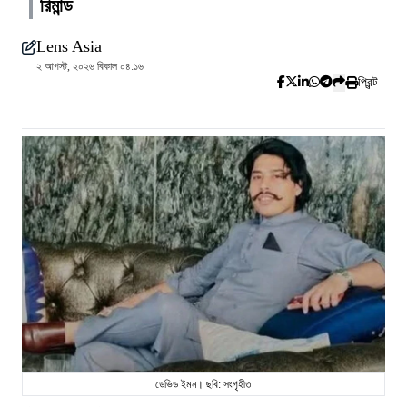
রিমান্ড
Lens Asia
২ আগস্ট, ২০২৬ বিকাল ০৪:১৬
প্রিন্ট
ডেভিড ইমন। ছবি: সংগৃহীত