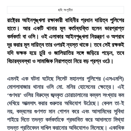
ছবি: সংগৃহীত
রাষ্ট্রের আইনশৃঙ্খলা রক্ষাকারী বাহিনীর প্রধান দায়িত্ব পুলিশের
হাতে। আর একটি থানার মূল কর্তাব্যক্তি হলেন ভারপ্রাপ্ত
কর্মকর্তা বা ওসি। ওই এলাকার আইনশৃঙ্খলা নিয়ন্ত্রণ ও অপরাধ
দূর করার মূল দায়িত্ব তার ওপরই ন্যস্ত থাকে। তবে সেই রক্ষকই
যদি ভক্ষক হয়ে চুরি ও জালিয়াতির সঙ্গে জড়িয়ে পড়েন, তবে
বিচারব্যবস্থা ও সামাজিক নিরাপত্তা নিয়ে বড় প্রশ্ন ওঠে।
এমনই এক ঘটনা ঘটেছে সিলেট মহানগর পুলিশের (এসএমপি)
মোগলাবাজার থানার ওসি মো. মনির হোসেনের ক্ষেত্রে। এই
‘গুণধর’ ওসির বিরুদ্ধে জব্দকৃত চোরাচালানের কম্বল সংখ্যায় কম
দেখিয়ে আত্মসাৎ করার গুরুতর অভিযোগ উঠেছে। কেবল তা-ই
নয়, কম্বলের গুণগত মান গোপন করে এবং আসামিদের সুবিধা
পাইয়ে দিতে তদন্ত কর্মকর্তাকে প্রভাবিত করে আদালতে মিথ্যা
তদন্ত প্রতিবেদন দাখিল করানোর অভিযোগও মিলেছে। একাধিক