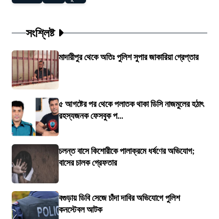
সংশ্লিষ্ট
মাদারীপুর থেকে অতিঃ পুলিশ সুপার জাকারিয়া গ্রেপ্তার
৫ আগষ্টের পর থেকে পলাতক থাকা ডিসি নাজমুলের হঠাৎ
রহস্যজনক ফেসবুক প...
চলন্ত বাসে কিশোরীকে পালাক্রমে ধর্ষণের অভিযোগ;
বাসের চালক গ্রেফতার
বগুড়ায় ডিবি সেজে চাঁদা দাবির অভিযোগে পুলিশ
কনস্টেবল আটক