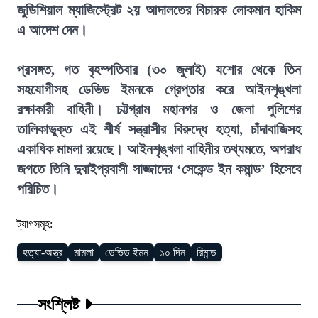
জুডিশিয়াল ম্যাজিস্ট্রেট ২য় আদালতের বিচারক লোকমান হাকিম
এ আদেশ দেন।
প্রসঙ্গত, গত বৃহস্পতিবার (৩০ জুলাই) যশোর থেকে তিন
সহযোগীসহ ডেভিড ইমনকে গ্রেপ্তার করে আইনশৃঙ্খলা
রক্ষাকারী বাহিনী। চট্টগ্রাম মহানগর ও জেলা পুলিশের
তালিকাভুক্ত এই শীর্ষ সন্ত্রাসীর বিরুদ্ধে হত্যা, চাঁদাবাজিসহ
একাধিক মামলা রয়েছে। আইনশৃঙ্খলা বাহিনীর তথ্যমতে, অপরাধ
জগতে তিনি দুবাইপ্রবাসী সাজ্জাদের ‘সেকেন্ড ইন কমান্ড’ হিসেবে
পরিচিত।
ট্যাগসমূহ:
হত্যা-অস্ত্র
মামলা
ডেভিড ইমন
১০ দিন
রিমান্ড
সংশ্লিষ্ট