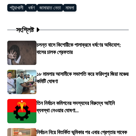
পটুয়াখালী
ধর্ষণ
জামায়াত নেতা
মামলা
সংশ্লিষ্ট
চলন্ত বাসে কিশোরীকে পালাক্রমে ধর্ষণের অভিযোগ;
বাসের চালক গ্রেফতার
১৮ মামলার আসামীকে সভাপতি করে ফরিদপুর জিয়া মঞ্চের
কমিটি ঘোষণা
তিন নির্বাচন কমিশনের সদস্যদের বিরুদ্ধে আইনি
ব্যবস্থা নেওয়ার ঘোষণা...
নির্বাচন নিয়ে বিতর্কিত ভূমিকার পর এবার গ্রেপ্তার সাবেক