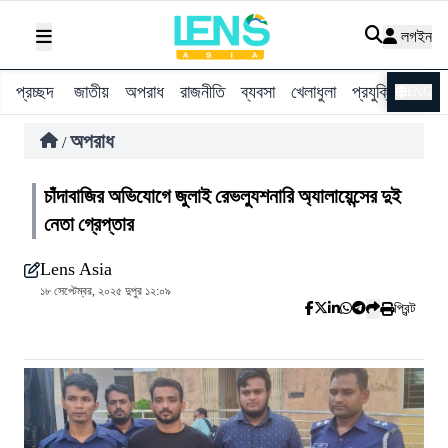
লগইন
প্রচ্ছদ
জাতীয়
অপরাধ
রাজনীতি
ব্যবসা
খেলাধুলা
প্রযুক্তি
বিশ্ব
ENG
অপরাধ
/
চাঁদাবাজির অভিযোগে জুলাই রেভল্যুশনারি অ্যালায়েন্সের দুই
নেতা গ্রেপ্তার
Lens Asia
১৮ সেপ্টেম্বর, ২০২৫ দুপুর ১২:০৯
প্রিন্ট