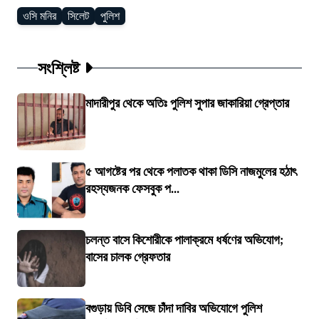
ওসি মনির
সিলেট
পুলিশ
সংশ্লিষ্ট
মাদারীপুর থেকে অতিঃ পুলিশ সুপার জাকারিয়া গ্রেপ্তার
৫ আগষ্টের পর থেকে পলাতক থাকা ডিসি নাজমুলের হঠাৎ
রহস্যজনক ফেসবুক প...
চলন্ত বাসে কিশোরীকে পালাক্রমে ধর্ষণের অভিযোগ;
বাসের চালক গ্রেফতার
বগুড়ায় ডিবি সেজে চাঁদা দাবির অভিযোগে পুলিশ