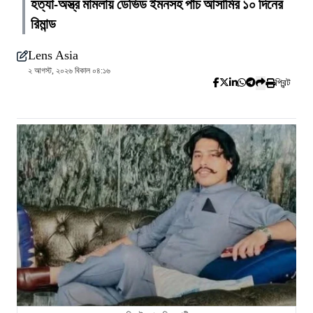
হত্যা-অস্ত্র মামলায় ডেভিড ইমনসহ পাঁচ আসামির ১০ দিনের
রিমান্ড
Lens Asia
২ আগস্ট, ২০২৬ বিকাল ০৪:১৬
প্রিন্ট