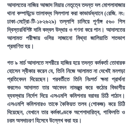
আদালতের নাজির আজাদ মিয়ার নেতৃত্বে তদন্ত দল মোগলাবাজার
থানা কম্পাউন্ডে তালাবদ্ধ সিলগালা করা কাভার্ডভ্যানে (রেজি. নং:
ঢাকা-মেট্রো-টি-১৮২৬২৯) তল্লাশি চালিয়ে পূর্ণাঙ্গ ৫৬০ পিস
দ্বিস্তরবিশিষ্ট দামি কম্বল উদ্ধার ও গণনা করে পান। আদালতের
আলামত পরীক্ষায় ওসির সাজানো মিথ্যা জালিয়াতি শতভাগ
প্রমাণিত হয়।
গত ৯ মার্চ আদালতে সশরীরে হাজির হয়ে তদন্ত কর্মকর্তা তোবারক
হোসেন স্বীকার করেন যে, তিনি নিজে আলামত না দেখেই মনগড়া
প্রতিবেদন দিয়েছেন। পরবর্তীতে তিনি নিঃশর্ত ক্ষমা প্রার্থনা
করলেও আদালত তার আবেদন নামঞ্জুর করে কঠোর বিভাগীয়
ব্যবস্থার নির্দেশ দিয়ে এসএমপি কমিশনার বরাবর চিঠি পাঠান।
এসএমপি কমিশনারও তাকে কৈফিয়ত তলব (শোকজ) করে চিঠি
দিয়েছেন, যেখানে তার কর্মকাণ্ডকে অপেশাদারিত্ব, গাফিলতি ও
চরম অসদাচরণ হিসেবে উল্লেখ করা হয়।