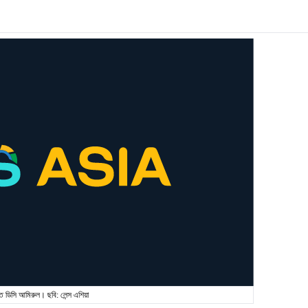
ত ডিসি আমিরুল। ছবি: লেন্স এশিয়া