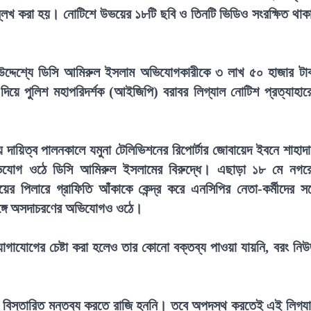
ল্লেখ করা হয়। নোটিশে উভয়ের ১৮টি ছবি ও তিনটি ভিডিও সংরক্ষিত থাক
ের উদ্দেশ্যে ডিসি আমিরুল ইসলাম অভিযোগকারীকে ৩ লাখ ৫০ হাজার টা
য়ে পুলিশ মহাপরিদর্শক (আইজিপি) বরাবর লিগ্যাল নোটিশ প্রত্যাহার
 দায়িত্ব পালনকালে যমুনা টেলিভিশনের রিপোর্টার জোবায়েদ ইবনে শাহাদ
অভিযোগ ওঠে ডিসি আমিরুল ইসলামের বিরুদ্ধে। এছাড়া ১৮ মে নগর
 পিলারে গ্রাফিতি আঁকাকে কেন্দ্র করে এনসিপির নেতা-কর্মীদের সঙ্
 সঙ্গে অসদাচরণের অভিযোগও ওঠে।
োগাযোগের চেষ্টা করা হলেও তার কোনো বক্তব্য পাওয়া যায়নি, বরং নি
ে বিস্তারিত মন্তব্য করতে রাজি হননি। তবে অপদস্থ করতেই এই লিগ্য