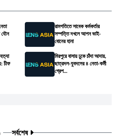
 নেতা
রামগতিতে সাবেক কর্মকর্তার
ার যৌন
সম্পত্তি দখলে আপন ভাই-
বোনের হানা
 হত্যা
মিরপুরে বাসায় ঢুকে চাঁদা আদায়,
য়: চীফ
ছাত্রদল-যুবদলের ৪ নেতা-কর্মী
গ্রেপ...
সর্বশেষ
ট