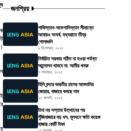
ধে
জনপ্রিয়
পাকিস্তান-আফগানিস্তান সীমান্তে
িক
আবারও সংঘর্ষ, মধ্যরাতে তীব্র
্ট
গোলাগুলি
র।
৬ ডিসেম্বর, ২০২৫
নির্বাচিত সরকার গঠিত না হওয়া পর্যন্ত
আন্দোলন থামবে না: আমীর খসরু
াল
৭ নভেম্বর, ২০২৫
হিলি বন্দরে ভারতীয় চালের আমদানির
জোয়ার, বাজারে কমছে দাম
ুই
২৩ আগস্ট, ২০২৫
রে
টানা নয় সপ্তাহ উত্থানের পর
পুঁজিবাজারে বড় ধস, মূলধনে ক্ষতি কয়েক
হাজার কোটি টাকা
ায়
১৬ আগস্ট, ২০২৫