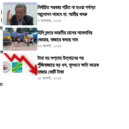
নির্বাচিত সরকার গঠিত না হওয়া পর্যন্ত
ন।
আন্দোলন থামবে না: আমীর খসরু
র।
৭ নভেম্বর, ২০২৫
ছে
হিলি বন্দরে ভারতীয় চালের আমদানির
জোয়ার, বাজারে কমছে দাম
২৩ আগস্ট, ২০২৫
গে
টানা নয় সপ্তাহ উত্থানের পর
পুঁজিবাজারে বড় ধস, মূলধনে ক্ষতি কয়েক
হাজার কোটি টাকা
১৬ আগস্ট, ২০২৫
বং