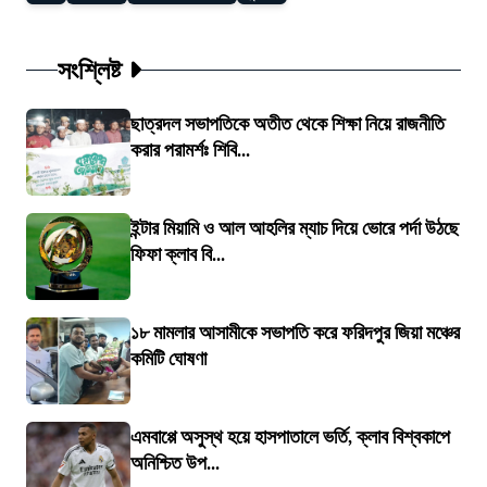
সংশ্লিষ্ট
ছাত্রদল সভাপতিকে অতীত থেকে শিক্ষা নিয়ে রাজনীতি
করার পরামর্শঃ শিবি...
ইন্টার মিয়ামি ও আল আহলির ম্যাচ দিয়ে ভোরে পর্দা উঠছে
ফিফা ক্লাব বি...
১৮ মামলার আসামীকে সভাপতি করে ফরিদপুর জিয়া মঞ্চের
কমিটি ঘোষণা
এমবাপ্পে অসুস্থ হয়ে হাসপাতালে ভর্তি, ক্লাব বিশ্বকাপে
অনিশ্চিত উপ...