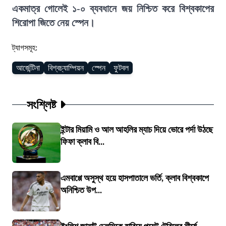
একমাত্র গোলেই ১-০ ব্যবধানে জয় নিশ্চিত করে বিশ্বকাপের
শিরোপা জিতে নেয় স্পেন।
ট্যাগসমূহ:
আর্জেন্টিনা
বিশ্বচ্যাম্পিয়ন
স্পেন
ফুটবল
সংশ্লিষ্ট
ইন্টার মিয়ামি ও আল আহলির ম্যাচ দিয়ে ভোরে পর্দা উঠছে
ফিফা ক্লাব বি...
এমবাপ্পে অসুস্থ হয়ে হাসপাতালে ভর্তি, ক্লাব বিশ্বকাপে
অনিশ্চিত উপ...