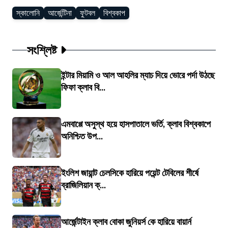
স্কালোনি
আর্জেন্টিনা
ফুটবল
বিশ্বকাপ
সংশ্লিষ্ট
ইন্টার মিয়ামি ও আল আহলির ম্যাচ দিয়ে ভোরে পর্দা উঠছে
ফিফা ক্লাব বি...
এমবাপ্পে অসুস্থ হয়ে হাসপাতালে ভর্তি, ক্লাব বিশ্বকাপে
অনিশ্চিত উপ...
ইংলিশ জায়ান্ট চেলসিকে হারিয়ে পয়েন্ট টেবিলের শীর্ষে
ব্রাজিলিয়ান ক্...
আর্জেন্টাইন ক্লাব বোকা জুনিয়র্স কে হারিয়ে বায়ার্ন