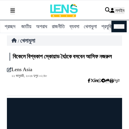
লগইন
প্রচ্ছদ
জাতীয়
অপরাধ
রাজনীতি
ব্যবসা
খেলাধুলা
প্রযুক্তি
বিশ্ব
ENG
খেলাধুলা
/
বিকেলে বিশ্বকাপ স্কোয়াড বৈঠকে বসবেন আসিফ নজরুল
Lens Asia
২২ জানুয়ারী, ২০২৬ দুপুর ০২:৪৮
প্রিন্ট