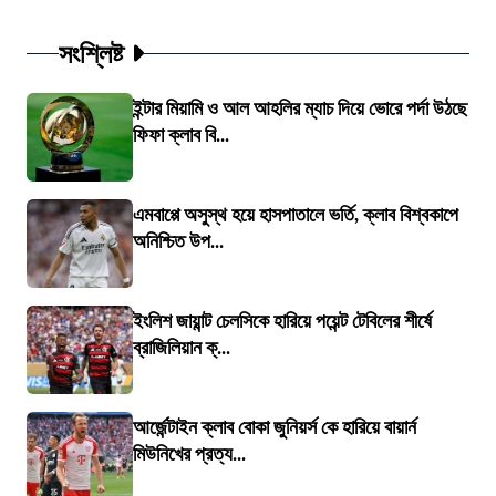
সংশ্লিষ্ট
ইন্টার মিয়ামি ও আল আহলির ম্যাচ দিয়ে ভোরে পর্দা উঠছে
ফিফা ক্লাব বি...
এমবাপ্পে অসুস্থ হয়ে হাসপাতালে ভর্তি, ক্লাব বিশ্বকাপে
অনিশ্চিত উপ...
ইংলিশ জায়ান্ট চেলসিকে হারিয়ে পয়েন্ট টেবিলের শীর্ষে
ব্রাজিলিয়ান ক্...
আর্জেন্টাইন ক্লাব বোকা জুনিয়র্স কে হারিয়ে বায়ার্ন
মিউনিখের প্রত্য...