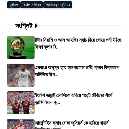
ফুটবল
রিয়াল মাদ্রিদ
ভিনিসিয়ুস জুনিয়র
সংশ্লিষ্ট
ইন্টার মিয়ামি ও আল আহলির ম্যাচ দিয়ে ভোরে পর্দা উঠছে
ফিফা ক্লাব বি...
এমবাপ্পে অসুস্থ হয়ে হাসপাতালে ভর্তি, ক্লাব বিশ্বকাপে
অনিশ্চিত উপ...
ইংলিশ জায়ান্ট চেলসিকে হারিয়ে পয়েন্ট টেবিলের শীর্ষে
ব্রাজিলিয়ান ক্...
আর্জেন্টাইন ক্লাব বোকা জুনিয়র্স কে হারিয়ে বায়ার্ন