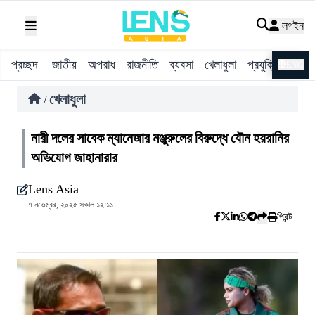
লগইন
প্রচ্ছদ
জাতীয়
অপরাধ
রাজনীতি
ব্যবসা
খেলাধুলা
প্রযুক্তি
বিশ্ব
ENG
খেলাধুলা
/
নারী দলের সাবেক ম্যানেজার মঞ্জুরুলের বিরুদ্ধে যৌন হয়রানির
অভিযোগ জাহানারার
Lens Asia
৭ নভেম্বর, ২০২৫ সকাল ১২:১১
প্রিন্ট