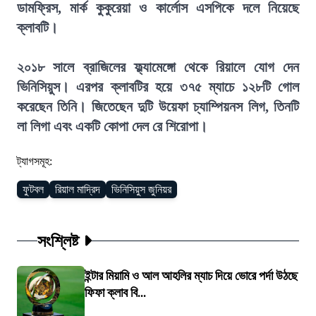
ডামফ্রিস, মার্ক কুকুরেয়া ও কার্লোস এসপিকে দলে নিয়েছে
ক্লাবটি।
২০১৮ সালে ব্রাজিলের ফ্ল্যামেঙ্গো থেকে রিয়ালে যোগ দেন
ভিনিসিয়ুস। এরপর ক্লাবটির হয়ে ৩৭৫ ম্যাচে ১২৮টি গোল
করেছেন তিনি। জিতেছেন দুটি উয়েফা চ্যাম্পিয়নস লিগ, তিনটি
লা লিগা এবং একটি কোপা দেল রে শিরোপা।
ট্যাগসমূহ:
ফুটবল
রিয়াল মাদ্রিদ
ভিনিসিয়ুস জুনিয়র
সংশ্লিষ্ট
ইন্টার মিয়ামি ও আল আহলির ম্যাচ দিয়ে ভোরে পর্দা উঠছে
ফিফা ক্লাব বি...