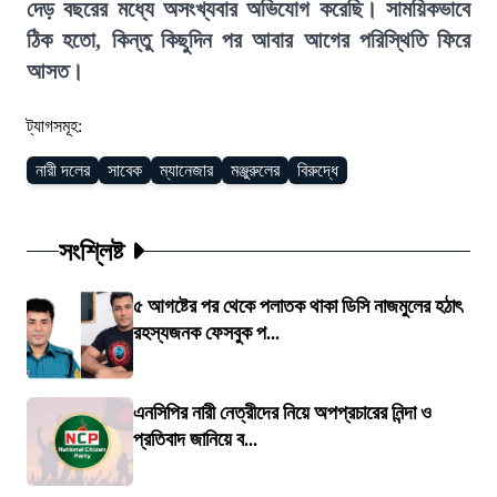
দেড় বছরের মধ্যে অসংখ্যবার অভিযোগ করেছি। সাময়িকভাবে
ঠিক হতো, কিন্তু কিছুদিন পর আবার আগের পরিস্থিতি ফিরে
আসত।
ট্যাগসমূহ:
নারী দলের
সাবেক
ম্যানেজার
মঞ্জুরুলের
বিরুদ্ধে
সংশ্লিষ্ট
৫ আগষ্টের পর থেকে পলাতক থাকা ডিসি নাজমুলের হঠাৎ
রহস্যজনক ফেসবুক প...
এনসিপির নারী নেত্রীদের নিয়ে অপপ্রচারের নিন্দা ও
প্রতিবাদ জানিয়ে ব...