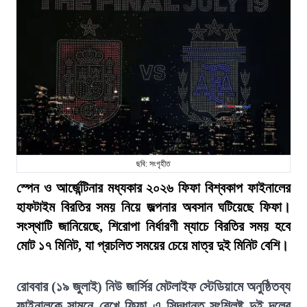
ছবি: সংগৃহীত
স্পেন ও আর্জেন্টিনার মধ্যকার ২০২৬ ফিফা বিশ্বকাপ ফাইনালের
হাফটাইম বিরতির সময় নিয়ে জল্পনার অবসান ঘটিয়েছে ফিফা।
সংস্থাটি জানিয়েছে, শিরোপা নির্ধারণী ম্যাচে বিরতির সময় হবে
মোট ১৭ মিনিট, যা প্রচলিত সময়ের চেয়ে মাত্র দুই মিনিট বেশি।
রোববার (১৯ জুলাই) নিউ জার্সির মেটলাইফ স্টেডিয়ামে অনুষ্ঠিতব্য
ফাইনালকে সামনে রেখে ফিফা এ সিদ্ধান্ত সংশ্লিষ্ট দুই দলের