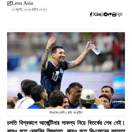
Lens Asia
১৭ জুলাই, ২০২৬ রাত্রি ০৮:৪২
প্রিন্ট
লিওনেল মেসি। ছবি: সংগৃহীত
চলতি বিশ্বকাপে আর্জেন্টিনার সাফল্য নিয়ে বিতর্কের শেষ নেই।
কারও মতে রেফারির সিদ্ধান্ত, কারও মতে ভিএআরের সহায়তা