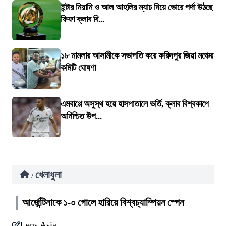
ইন্টার মিয়ামি ও আল আহলির ম্যাচ দিয়ে ভোরে পর্দা উঠছে
ফিফা ক্লাব বি...
১৮ মামলার আসামীকে সভাপতি করে ফরিদপুর জিয়া মঞ্চের
কমিটি ঘোষণা
এমবাপ্পে অসুস্থ হয়ে হাসপাতালে ভর্তি, ক্লাব বিশ্বকাপে
অনিশ্চিত উপ...
খেলাধুলা
/
আর্জেন্টিনাকে ১-০ গোলে হারিয়ে বিশ্বচ্যাম্পিয়ন স্পেন
Lens Asia