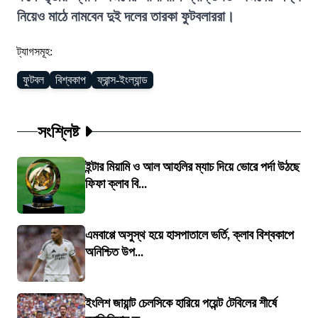
নিয়েও মাঠে নামবেন দুই দলের তারকা ফুটবলাররা।
ট্যাগসমূহ:
ফুটবল
বিশ্বকাপ
ফ্রান্স-ইংল্যান্ড
সংশ্লিষ্ট
ইন্টার মিয়ামি ও আল আহলির ম্যাচ দিয়ে ভোরে পর্দা উঠছে
ফিফা ক্লাব বি...
এমবাপ্পে অসুস্থ হয়ে হাসপাতালে ভর্তি, ক্লাব বিশ্বকাপে
অনিশ্চিত উপ...
ইংলিশ জায়ান্ট চেলসিকে হারিয়ে পয়েন্ট টেবিলের শীর্ষে