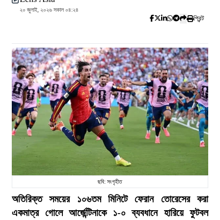
২০ জুলাই, ২০২৬ সকাল ০৪:২৪
প্রিন্ট
ছবি: সংগৃহীত
অতিরিক্ত সময়ের ১০৬তম মিনিটে ফেরান তোরেসের করা
একমাত্র গোলে আর্জেন্টিনাকে ১-০ ব্যবধানে হারিয়ে ফুটবল