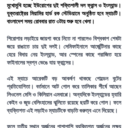
মুখোমুখি হচ্ছে ইউরোপের দুই শক্তিশালী দল ফ্রান্স ও ইংল্যান্ড।
যুক্তরাষ্ট্রের মিয়ামির হার্ড রক স্টেডিয়ামে অনুষ্ঠিত হবে ম্যাচটি।
বাংলাদেশ সময় রোববার রাত ৩টায় শুরু হবে খেলা।
শিরোপার লড়াইয়ে জায়গা করে নিতে না পারলেও বিশ্বকাপ শেষটা
জয়ে রাঙাতে চায় দুই দলই। সেমিফাইনালে আর্জেন্টিনার কাছে
হেরে বিদায় নেয় ইংল্যান্ড, আর স্পেনের কাছে পরাজিত হয়ে
ফাইনালের স্বপ্ন ভেঙে যায় ফ্রান্সের।
এই ম্যাচে আরেকটি বড় আকর্ষণ থাকছে গোল্ডেন বুটের
প্রতিযোগিতা। বর্তমানে আট গোল করে তালিকার শীর্ষে আছেন
লিওনেল মেসি ও কিলিয়ান এমবাপ্পে। অন্যদিকে ইংল্যান্ডের হ্যারি
কেইন ও জুড বেলিংহামের ঝুলিতে রয়েছে ছয়টি করে গোল। ফলে
ব্যক্তিগত এই লড়াইও ম্যাচটিকে বাড়তি গুরুত্ব এনে দিয়েছে।
ফলে তৃতীয় স্থান অর্জনের পাশাপাশি ব্যক্তিগত অর্জনের লক্ষ্য