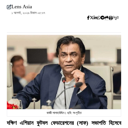
Lens Asia
১ আগস্ট, ২০২৬ বিকাল ০৫:৩৭
প্রিন্ট
কাজী সালাহউদ্দিন। ছবি: সংগৃহীত
দক্ষিণ এশিয়ান ফুটবল ফেডারেশনের (সাফ) সভাপতি হিসেবে