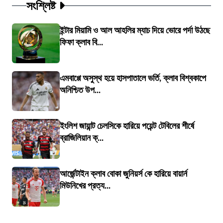
সংশ্লিষ্ট
ইন্টার মিয়ামি ও আল আহলির ম্যাচ দিয়ে ভোরে পর্দা উঠছে
ফিফা ক্লাব বি...
এমবাপ্পে অসুস্থ হয়ে হাসপাতালে ভর্তি, ক্লাব বিশ্বকাপে
অনিশ্চিত উপ...
ইংলিশ জায়ান্ট চেলসিকে হারিয়ে পয়েন্ট টেবিলের শীর্ষে
ব্রাজিলিয়ান ক্...
আর্জেন্টাইন ক্লাব বোকা জুনিয়র্স কে হারিয়ে বায়ার্ন
মিউনিখের প্রত্য...