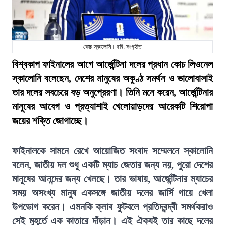
কোচ স্কালোনি। ছবি: সংগৃহীত
বিশ্বকাপ ফাইনালের আগে আর্জেন্টিনা দলের প্রধান কোচ লিওনেল
স্কালোনি বলেছেন, দেশের মানুষের অকুণ্ঠ সমর্থন ও ভালোবাসাই
তার দলের সবচেয়ে বড় অনুপ্রেরণা। তিনি মনে করেন, আর্জেন্টিনার
মানুষের আবেগ ও প্রত্যাশাই খেলোয়াড়দের আরেকটি শিরোপা
জয়ের শক্তি জোগাচ্ছে।
ফাইনালকে সামনে রেখে আয়োজিত সংবাদ সম্মেলনে স্কালোনি
বলেন, জাতীয় দল শুধু একটি ম্যাচ জেতার জন্য নয়, পুরো দেশের
মানুষের আনন্দের জন্য খেলছে। তার ভাষায়, আর্জেন্টিনার ম্যাচের
সময় অসংখ্য মানুষ একসঙ্গে জাতীয় দলের জার্সি গায়ে খেলা
উপভোগ করেন। এমনকি ক্লাব ফুটবলে প্রতিদ্বন্দ্বী সমর্থকরাও
সেই মুহূর্তে এক কাতারে দাঁড়ান। এই ঐক্যই তার কাছে দলের