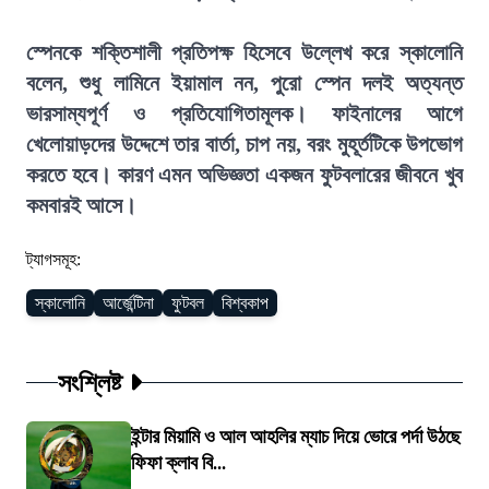
স্পেনকে শক্তিশালী প্রতিপক্ষ হিসেবে উল্লেখ করে স্কালোনি
বলেন, শুধু লামিনে ইয়ামাল নন, পুরো স্পেন দলই অত্যন্ত
ভারসাম্যপূর্ণ ও প্রতিযোগিতামূলক। ফাইনালের আগে
খেলোয়াড়দের উদ্দেশে তার বার্তা, চাপ নয়, বরং মুহূর্তটিকে উপভোগ
করতে হবে। কারণ এমন অভিজ্ঞতা একজন ফুটবলারের জীবনে খুব
কমবারই আসে।
ট্যাগসমূহ:
স্কালোনি
আর্জেন্টিনা
ফুটবল
বিশ্বকাপ
সংশ্লিষ্ট
ইন্টার মিয়ামি ও আল আহলির ম্যাচ দিয়ে ভোরে পর্দা উঠছে
ফিফা ক্লাব বি...