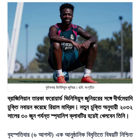
ফুটবলার ভিনিসিয়ুস জুনিয়র। ছবি: সংগৃহীত
ব্রাজিলিয়ান তারকা ফরোয়ার্ড ভিনিসিয়ুস জুনিয়রের সঙ্গে দীর্ঘমেয়াদি
চুক্তি নবায়ন করেছে রিয়াল মাদ্রিদ। নতুন চুক্তি অনুযায়ী ২০৩২
সালের ৩০ জুন পর্যন্ত স্প্যানিশ ক্লাবটির হয়েই খেলবেন তিনি।
বৃহস্পতিবার (৬ আগস্ট) এক আনুষ্ঠানিক বিবৃতিতে বিষয়টি নিশ্চিত