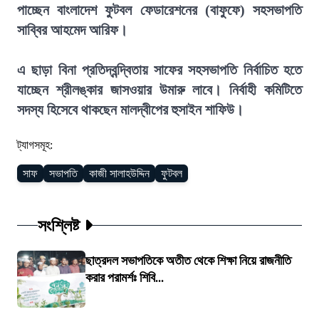
পাচ্ছেন বাংলাদেশ ফুটবল ফেডারেশনের (বাফুফে) সহসভাপতি
সাব্বির আহমেদ আরিফ।
এ ছাড়া বিনা প্রতিদ্বন্দ্বিতায় সাফের সহসভাপতি নির্বাচিত হতে
যাচ্ছেন শ্রীলঙ্কার জাসওয়ার উমারু লাবে। নির্বাহী কমিটিতে
সদস্য হিসেবে থাকছেন মালদ্বীপের হুসাইন শাফিউ।
ট্যাগসমূহ:
সাফ
সভাপতি
কাজী সালাহউদ্দিন
ফুটবল
সংশ্লিষ্ট
ছাত্রদল সভাপতিকে অতীত থেকে শিক্ষা নিয়ে রাজনীতি
করার পরামর্শঃ শিবি...