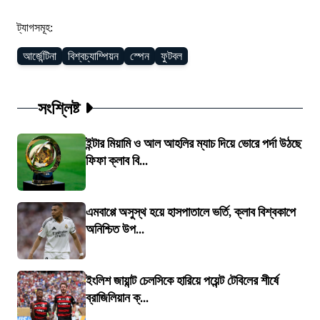
ট্যাগসমূহ:
আর্জেন্টিনা
বিশ্বচ্যাম্পিয়ন
স্পেন
ফুটবল
সংশ্লিষ্ট
ইন্টার মিয়ামি ও আল আহলির ম্যাচ দিয়ে ভোরে পর্দা উঠছে
ফিফা ক্লাব বি...
এমবাপ্পে অসুস্থ হয়ে হাসপাতালে ভর্তি, ক্লাব বিশ্বকাপে
অনিশ্চিত উপ...
ইংলিশ জায়ান্ট চেলসিকে হারিয়ে পয়েন্ট টেবিলের শীর্ষে
ব্রাজিলিয়ান ক্...