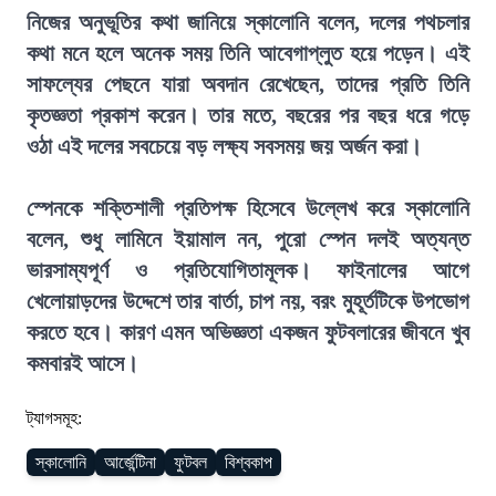
নিজের অনুভূতির কথা জানিয়ে স্কালোনি বলেন, দলের পথচলার
কথা মনে হলে অনেক সময় তিনি আবেগাপ্লুত হয়ে পড়েন। এই
সাফল্যের পেছনে যারা অবদান রেখেছেন, তাদের প্রতি তিনি
কৃতজ্ঞতা প্রকাশ করেন। তার মতে, বছরের পর বছর ধরে গড়ে
ওঠা এই দলের সবচেয়ে বড় লক্ষ্য সবসময় জয় অর্জন করা।
স্পেনকে শক্তিশালী প্রতিপক্ষ হিসেবে উল্লেখ করে স্কালোনি
বলেন, শুধু লামিনে ইয়ামাল নন, পুরো স্পেন দলই অত্যন্ত
ভারসাম্যপূর্ণ ও প্রতিযোগিতামূলক। ফাইনালের আগে
খেলোয়াড়দের উদ্দেশে তার বার্তা, চাপ নয়, বরং মুহূর্তটিকে উপভোগ
করতে হবে। কারণ এমন অভিজ্ঞতা একজন ফুটবলারের জীবনে খুব
কমবারই আসে।
ট্যাগসমূহ:
স্কালোনি
আর্জেন্টিনা
ফুটবল
বিশ্বকাপ