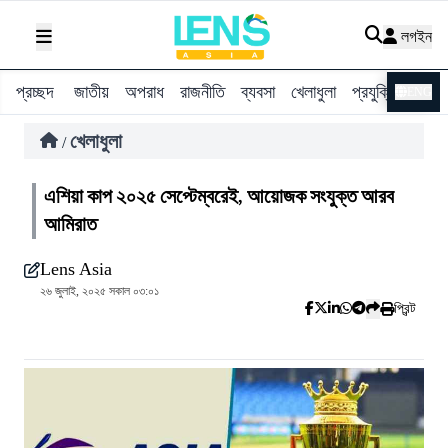
লগইন
প্রচ্ছদ
জাতীয়
অপরাধ
রাজনীতি
ব্যবসা
খেলাধুলা
প্রযুক্তি
বিশ্ব
ENG
খেলাধুলা
/
এশিয়া কাপ ২০২৫ সেপ্টেম্বরেই, আয়োজক সংযুক্ত আরব
আমিরাত
Lens Asia
২৬ জুলাই, ২০২৫ সকাল ০৩:০১
প্রিন্ট