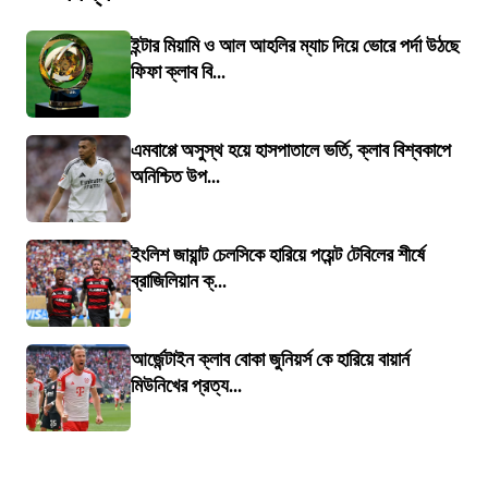
ইন্টার মিয়ামি ও আল আহলির ম্যাচ দিয়ে ভোরে পর্দা উঠছে
ফিফা ক্লাব বি...
এমবাপ্পে অসুস্থ হয়ে হাসপাতালে ভর্তি, ক্লাব বিশ্বকাপে
অনিশ্চিত উপ...
ইংলিশ জায়ান্ট চেলসিকে হারিয়ে পয়েন্ট টেবিলের শীর্ষে
ব্রাজিলিয়ান ক্...
আর্জেন্টাইন ক্লাব বোকা জুনিয়র্স কে হারিয়ে বায়ার্ন
মিউনিখের প্রত্য...