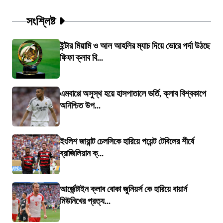
সংশ্লিষ্ট
ইন্টার মিয়ামি ও আল আহলির ম্যাচ দিয়ে ভোরে পর্দা উঠছে
ফিফা ক্লাব বি...
এমবাপ্পে অসুস্থ হয়ে হাসপাতালে ভর্তি, ক্লাব বিশ্বকাপে
অনিশ্চিত উপ...
ইংলিশ জায়ান্ট চেলসিকে হারিয়ে পয়েন্ট টেবিলের শীর্ষে
ব্রাজিলিয়ান ক্...
আর্জেন্টাইন ক্লাব বোকা জুনিয়র্স কে হারিয়ে বায়ার্ন
মিউনিখের প্রত্য...