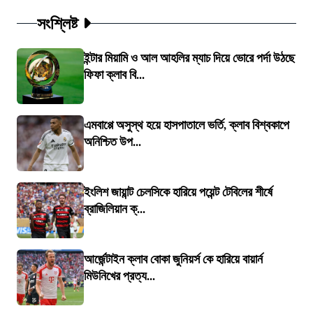
সংশ্লিষ্ট
ইন্টার মিয়ামি ও আল আহলির ম্যাচ দিয়ে ভোরে পর্দা উঠছে
ফিফা ক্লাব বি...
এমবাপ্পে অসুস্থ হয়ে হাসপাতালে ভর্তি, ক্লাব বিশ্বকাপে
অনিশ্চিত উপ...
ইংলিশ জায়ান্ট চেলসিকে হারিয়ে পয়েন্ট টেবিলের শীর্ষে
ব্রাজিলিয়ান ক্...
আর্জেন্টাইন ক্লাব বোকা জুনিয়র্স কে হারিয়ে বায়ার্ন
মিউনিখের প্রত্য...