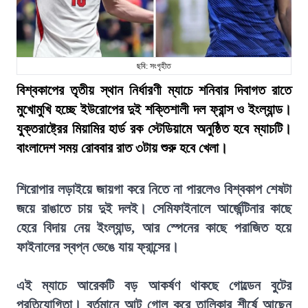
ছবি: সংগৃহীত
বিশ্বকাপের তৃতীয় স্থান নির্ধারণী ম্যাচে শনিবার দিবাগত রাতে
মুখোমুখি হচ্ছে ইউরোপের দুই শক্তিশালী দল ফ্রান্স ও ইংল্যান্ড।
যুক্তরাষ্ট্রের মিয়ামির হার্ড রক স্টেডিয়ামে অনুষ্ঠিত হবে ম্যাচটি।
বাংলাদেশ সময় রোববার রাত ৩টায় শুরু হবে খেলা।
শিরোপার লড়াইয়ে জায়গা করে নিতে না পারলেও বিশ্বকাপ শেষটা
জয়ে রাঙাতে চায় দুই দলই। সেমিফাইনালে আর্জেন্টিনার কাছে
হেরে বিদায় নেয় ইংল্যান্ড, আর স্পেনের কাছে পরাজিত হয়ে
ফাইনালের স্বপ্ন ভেঙে যায় ফ্রান্সের।
এই ম্যাচে আরেকটি বড় আকর্ষণ থাকছে গোল্ডেন বুটের
প্রতিযোগিতা। বর্তমানে আট গোল করে তালিকার শীর্ষে আছেন