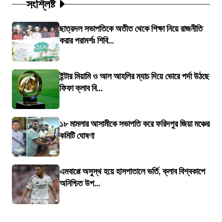
সংশ্লিষ্ট
ছাত্রদল সভাপতিকে অতীত থেকে শিক্ষা নিয়ে রাজনীতি
করার পরামর্শঃ শিবি...
ইন্টার মিয়ামি ও আল আহলির ম্যাচ দিয়ে ভোরে পর্দা উঠছে
ফিফা ক্লাব বি...
১৮ মামলার আসামীকে সভাপতি করে ফরিদপুর জিয়া মঞ্চের
কমিটি ঘোষণা
এমবাপ্পে অসুস্থ হয়ে হাসপাতালে ভর্তি, ক্লাব বিশ্বকাপে
অনিশ্চিত উপ...