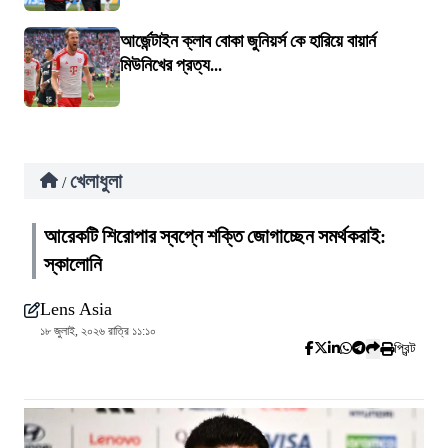
আর্জেন্টাইন ক্লাব বোকা জুনিয়র্স কে হারিয়ে বায়ার্ন
মিউনিখের প্রত্য...
খেলাধুলা
/
আরেকটি শিরোপার স্বপ্নে শক্তি জোগাচ্ছেন সমর্থকরাই:
স্কালোনি
Lens Asia
১৮ জুলাই, ২০২৬ রাত্রি ১১:১০
প্রিন্ট