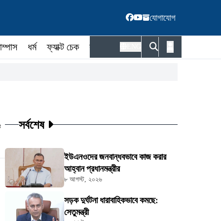
যোগাযোগ
াম্পাস
ধর্ম
ফ্যাক্ট চেক
কর্মকর্তা
ENG
সর্বশেষ
ট
ইউএনওদের জনবান্ধবভাবে কাজ করার
আহ্বান প্রধানমন্ত্রীর
৮ আগস্ট, ২০২৬
সড়ক দুর্ঘটনা ধারাবাহিকভাবে কমছে:
সেতুমন্ত্রী