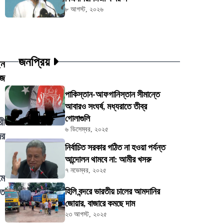
৮ আগস্ট, ২০২৬
জনপ্রিয়
েন
জে
পাকিস্তান-আফগানিস্তান সীমান্তে
আবারও সংঘর্ষ, মধ্যরাতে তীব্র
গোলাগুলি
রী
৬ ডিসেম্বর, ২০২৫
ের
নির্বাচিত সরকার গঠিত না হওয়া পর্যন্ত
আন্দোলন থামবে না: আমীর খসরু
৭ নভেম্বর, ২০২৫
মে
তে
হিলি বন্দরে ভারতীয় চালের আমদানির
জোয়ার, বাজারে কমছে দাম
২৩ আগস্ট, ২০২৫