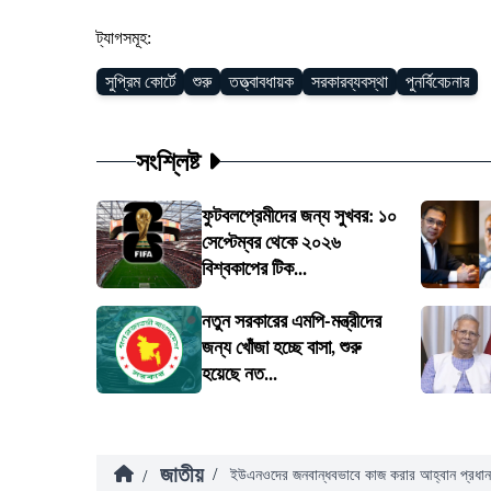
ট্যাগসমূহ:
সুপ্রিম কোর্টে
শুরু
তত্ত্বাবধায়ক
সরকারব্যবস্থা
পুনর্বিবেচনার
সংশ্লিষ্ট
ফুটবলপ্রেমীদের জন্য সুখবর: ১০
সেপ্টেম্বর থেকে ২০২৬
বিশ্বকাপের টিক...
নতুন সরকারের এমপি-মন্ত্রীদের
জন্য খোঁজা হচ্ছে বাসা, শুরু
হয়েছে নত...
জাতীয়
/
/
ইউএনওদের জনবান্ধবভাবে কাজ করার আহ্বান প্রধানমন