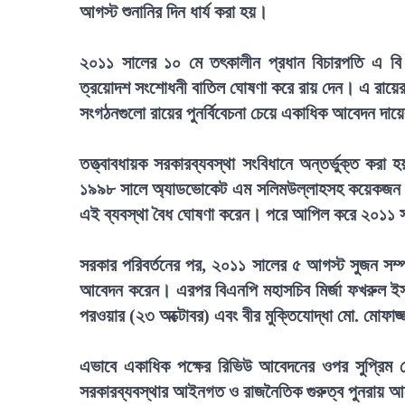
আগস্ট শুনানির দিন ধার্য করা হয়।
২০১১ সালের ১০ মে তৎকালীন প্রধান বিচারপতি এ বি এম 
ত্রয়োদশ সংশোধনী বাতিল ঘোষণা করে রায় দেন। এ রায়
সংগঠনগুলো রায়ের পুনর্বিবেচনা চেয়ে একাধিক আবেদন দায
তত্ত্বাবধায়ক সরকারব্যবস্থা সংবিধানে অন্তর্ভুক্ত কর
১৯৯৮ সালে অ্যাডভোকেট এম সলিমউল্লাহসহ কয়েকজন আই
এই ব্যবস্থা বৈধ ঘোষণা করেন। পরে আপিল করে ২০১১ সাল
সরকার পরিবর্তনের পর, ২০১১ সালের ৫ আগস্ট সুজন সম্প
আবেদন করেন। এরপর বিএনপি মহাসচিব মির্জা ফখরুল ইস
পরওয়ার (২৩ অক্টোবর) এবং বীর মুক্তিযোদ্ধা মো. মোফ
এভাবে একাধিক পক্ষের রিভিউ আবেদনের ওপর সুপ্রিম কোর্ট
সরকারব্যবস্থার আইনগত ও রাজনৈতিক গুরুত্ব পুনরায় আলো