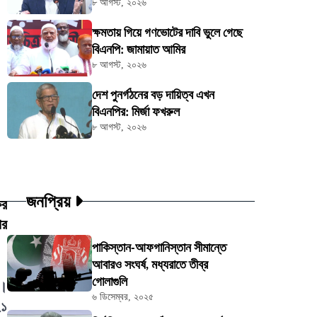
৮ আগস্ট, ২০২৬
ক্ষমতায় গিয়ে গণভোটের দাবি ভুলে গেছে
বিএনপি: জামায়াত আমির
৮ আগস্ট, ২০২৬
দেশ পুনর্গঠনের বড় দায়িত্ব এখন
বিএনপির: মির্জা ফখরুল
৮ আগস্ট, ২০২৬
জনপ্রিয়
ের
পর
পাকিস্তান-আফগানিস্তান সীমান্তে
আবারও সংঘর্ষ, মধ্যরাতে তীব্র
গোলাগুলি
ে।
৬ ডিসেম্বর, ২০২৫
২১