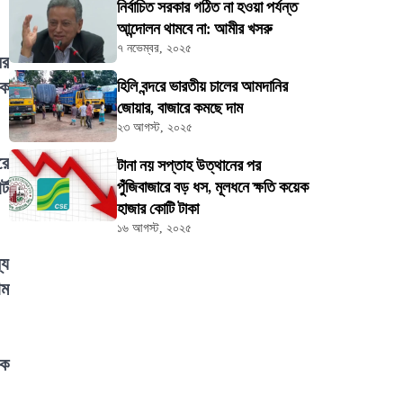
নির্বাচিত সরকার গঠিত না হওয়া পর্যন্ত
আন্দোলন থামবে না: আমীর খসরু
৭ নভেম্বর, ২০২৫
ের
িক
হিলি বন্দরে ভারতীয় চালের আমদানির
জোয়ার, বাজারে কমছে দাম
২৩ আগস্ট, ২০২৫
রে
টানা নয় সপ্তাহ উত্থানের পর
্ট
পুঁজিবাজারে বড় ধস, মূলধনে ক্ষতি কয়েক
হাজার কোটি টাকা
১৬ আগস্ট, ২০২৫
্য
াম
়ক