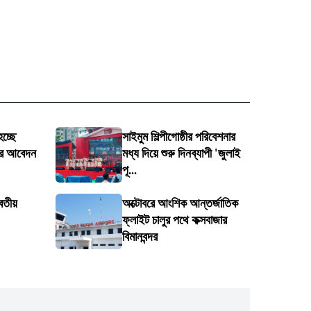
চ্ছে
সাইমুম শিল্পীগোষ্ঠীর পরিবেশনার
তির আবেদন
মধ্য দিয়ে শুরু দিনব্যাপী 'জুলাই
পূ...
বিতীয়
অক্টোবরে আংশিক আন্তর্জাতিক
ফ্লাইট চালুর পথে কক্সবাজার
বিমানবন্দর