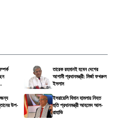
্পর্ক
তারেক রহমানই হবেন দেশের
েন
আগামী প্রধানমন্ত্রী: মির্জা ফখরুল
.
ইসলাম
ৌজন্য
ইসরায়েলি বিমান হামলায় নিহত
স্তানের উপ-
হুতি প্রধানমন্ত্রী আহমেদ আল-
রাহাভি