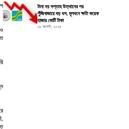
েশ
টানা নয় সপ্তাহ উত্থানের পর
পুঁজিবাজারে বড় ধস, মূলধনে ক্ষতি কয়েক
হাজার কোটি টাকা
১৬ আগস্ট, ২০২৫
 ও
তে
রি
্ন
রে
ী,
িত