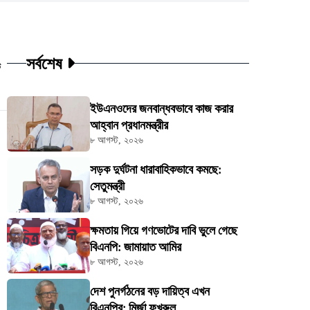
সর্বশেষ
ট
ইউএনওদের জনবান্ধবভাবে কাজ করার
আহ্বান প্রধানমন্ত্রীর
৮ আগস্ট, ২০২৬
সড়ক দুর্ঘটনা ধারাবাহিকভাবে কমছে:
সেতুমন্ত্রী
৮ আগস্ট, ২০২৬
ক্ষমতায় গিয়ে গণভোটের দাবি ভুলে গেছে
বিএনপি: জামায়াত আমির
৮ আগস্ট, ২০২৬
দেশ পুনর্গঠনের বড় দায়িত্ব এখন
বিএনপির: মির্জা ফখরুল