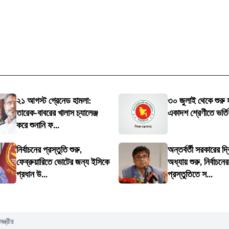
২১ আগস্ট গ্রেনেড হামলা:
৩০ জুলাই থেকে শুরু হ
তারেক-বাবরের খালাস চ্যালেঞ্জ
একাদশ শ্রেণীতে ভর্
করে শুনানি ফ...
নির্বাচনের প্রস্তুতি শুরু,
অন্তর্বর্তী সরকারের দ্
ফেব্রুয়ারিতে ভোটের জন্য ইসিকে
অধ্যায় শুরু, নির্বাচনের
প্রধান উ...
প্রস্তুতিতে স...
্ত্রীর