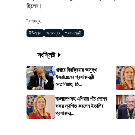
ছিলেন।
ট্যাগসমূহ:
ইউএনও
জনবান্ধব
প্রধানমন্ত্রী
সংশ্লিষ্ট
খাবারে বিষক্রিয়ায় অসুস্থ
ইসরায়েলের প্রধানমন্ত্রী
নেতানিয়াহু, তি...
বাংলাদেশসহ এশিয়ার পাঁচ দেশের
সফর স্থগিত করলেন ইতালির
প্রধানমন্ত্...