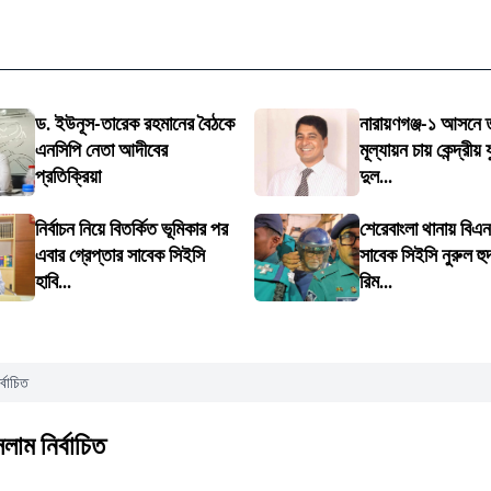
ড. ইউনূস-তারেক রহমানের বৈঠকে
নারায়ণগঞ্জ-১ আসনে ত
এনসিপি নেতা আদীবের
মূল্যায়ন চায় কেন্দ্রীয়
প্রতিক্রিয়া
দুল...
নির্বাচন নিয়ে বিতর্কিত ভূমিকার পর
শেরেবাংলা থানায় বিএ
এবার গ্রেপ্তার সাবেক সিইসি
সাবেক সিইসি নুরুল হু
হাবি...
রিম...
্বাচিত
সলাম নির্বাচিত