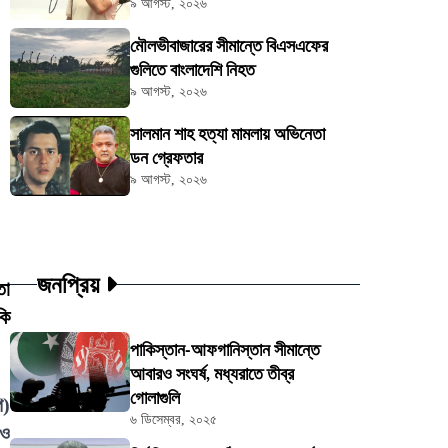
৯ আগস্ট, ২০২৬
মৌলভীবাজারের সীমান্তে বিএসএফের
গুলিতে বাংলাদেশি নিহত
৯ আগস্ট, ২০২৬
সালমান শাহ হত্যা মামলায় অভিনেতা
ডন গ্রেফতার
৯ আগস্ট, ২০২৬
জনপ্রিয়
তা
কি
পাকিস্তান-আফগানিস্তান সীমান্তে
আবারও সংঘর্ষ, মধ্যরাতে তীব্র
গোলাগুলি
ি)
৬ ডিসেম্বর, ২০২৫
 ও