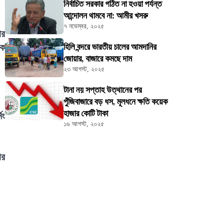
নির্বাচিত সরকার গঠিত না হওয়া পর্যন্ত
আন্দোলন থামবে না: আমীর খসরু
৭ নভেম্বর, ২০২৫
ার
িক
হিলি বন্দরে ভারতীয় চালের আমদানির
জোয়ার, বাজারে কমছে দাম
২৩ আগস্ট, ২০২৫
টানা নয় সপ্তাহ উত্থানের পর
পুঁজিবাজারে বড় ধস, মূলধনে ক্ষতি কয়েক
হাজার কোটি টাকা
িং
১৬ আগস্ট, ২০২৫
ার