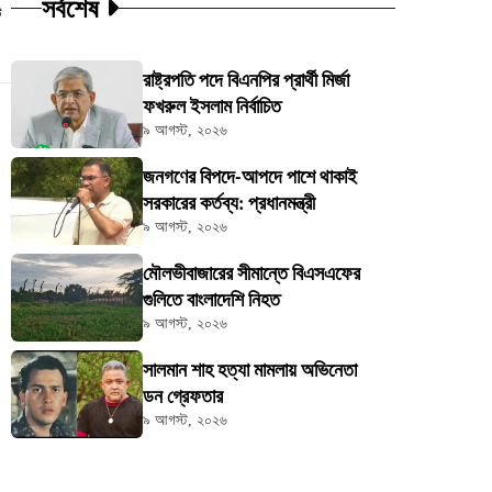
সর্বশেষ
ট
রাষ্ট্রপতি পদে বিএনপির প্রার্থী মির্জা
ফখরুল ইসলাম নির্বাচিত
৯ আগস্ট, ২০২৬
জনগণের বিপদে-আপদে পাশে থাকাই
সরকারের কর্তব্য: প্রধানমন্ত্রী
৯ আগস্ট, ২০২৬
মৌলভীবাজারের সীমান্তে বিএসএফের
গুলিতে বাংলাদেশি নিহত
৯ আগস্ট, ২০২৬
সালমান শাহ হত্যা মামলায় অভিনেতা
ডন গ্রেফতার
৯ আগস্ট, ২০২৬