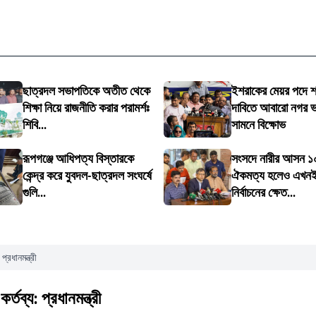
ছাত্রদল সভাপতিকে অতীত থেকে
ইশরাকের মেয়র পদে 
শিক্ষা নিয়ে রাজনীতি করার পরামর্শঃ
দাবিতে আবারো নগর 
শিবি...
সামনে বিক্ষোভ
রূপগঞ্জে আধিপত্য বিস্তারকে
সংসদে নারীর আসন 
কেন্দ্র করে যুবদল-ছাত্রদল সংঘর্ষে
ঐকমত্য হলেও এখনই
গুলি...
নির্বাচনের ক্ষেত...
রধানমন্ত্রী
ব্য: প্রধানমন্ত্রী