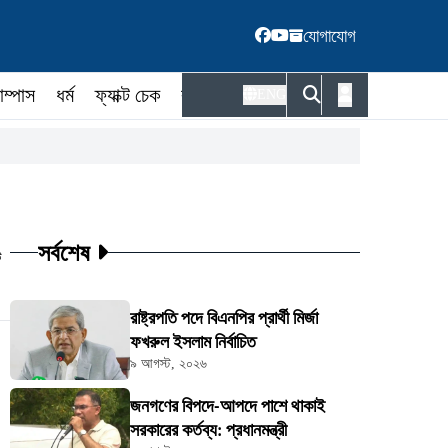
যোগাযোগ
াম্পাস
ধর্ম
ফ্যাক্ট চেক
কর্মকর্তা
ENG
সর্বশেষ
ট
রাষ্ট্রপতি পদে বিএনপির প্রার্থী মির্জা
ফখরুল ইসলাম নির্বাচিত
৯ আগস্ট, ২০২৬
জনগণের বিপদে-আপদে পাশে থাকাই
সরকারের কর্তব্য: প্রধানমন্ত্রী