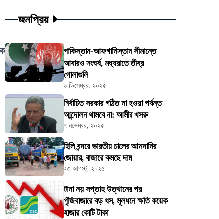
জনপ্রিয়
।
েক
পাকিস্তান-আফগানিস্তান সীমান্তে
আবারও সংঘর্ষ, মধ্যরাতে তীব্র
গোলাগুলি
৬ ডিসেম্বর, ২০২৫
নির্বাচিত সরকার গঠিত না হওয়া পর্যন্ত
আন্দোলন থামবে না: আমীর খসরু
৭ নভেম্বর, ২০২৫
হিলি বন্দরে ভারতীয় চালের আমদানির
জোয়ার, বাজারে কমছে দাম
২৩ আগস্ট, ২০২৫
টানা নয় সপ্তাহ উত্থানের পর
পুঁজিবাজারে বড় ধস, মূলধনে ক্ষতি কয়েক
হাজার কোটি টাকা