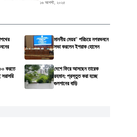
১৬ আগস্ট, ২০২৫
শপথের
মাননীয় মেয়র" পরিচয়ে নগরভবনে
ভবনের
সভা করলেন ইশরাক হোসেন
১০০ করতে
দেশে ফিরে আসছেন তারেক
 সরাসরি
রহমান; প্রস্তুত করা হচ্ছে
গুলশানের বাড়ি