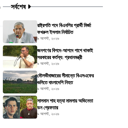
সর্বশেষ
ট
রাষ্ট্রপতি পদে বিএনপির প্রার্থী মির্জা
ফখরুল ইসলাম নির্বাচিত
৯ আগস্ট, ২০২৬
জনগণের বিপদে-আপদে পাশে থাকাই
সরকারের কর্তব্য: প্রধানমন্ত্রী
৯ আগস্ট, ২০২৬
মৌলভীবাজারের সীমান্তে বিএসএফের
গুলিতে বাংলাদেশি নিহত
৯ আগস্ট, ২০২৬
সালমান শাহ হত্যা মামলায় অভিনেতা
ডন গ্রেফতার
৯ আগস্ট, ২০২৬