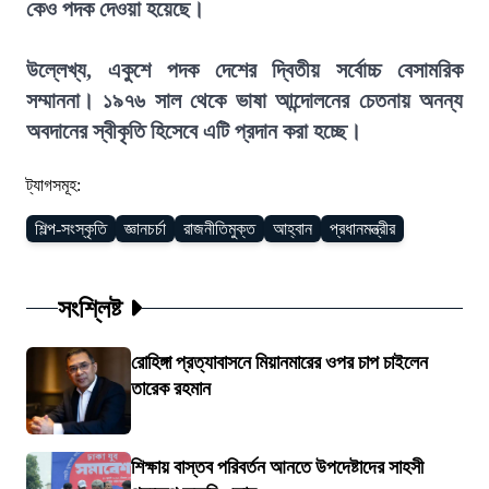
কেও পদক দেওয়া হয়েছে।
উল্লেখ্য, একুশে পদক দেশের দ্বিতীয় সর্বোচ্চ বেসামরিক
সম্মাননা। ১৯৭৬ সাল থেকে ভাষা আন্দোলনের চেতনায় অনন্য
অবদানের স্বীকৃতি হিসেবে এটি প্রদান করা হচ্ছে।
ট্যাগসমূহ:
শিল্প-সংস্কৃতি
জ্ঞানচর্চা
রাজনীতিমুক্ত
আহ্বান
প্রধানমন্ত্রীর
সংশ্লিষ্ট
রোহিঙ্গা প্রত্যাবাসনে মিয়ানমারের ওপর চাপ চাইলেন
তারেক রহমান
শিক্ষায় বাস্তব পরিবর্তন আনতে উপদেষ্টাদের সাহসী