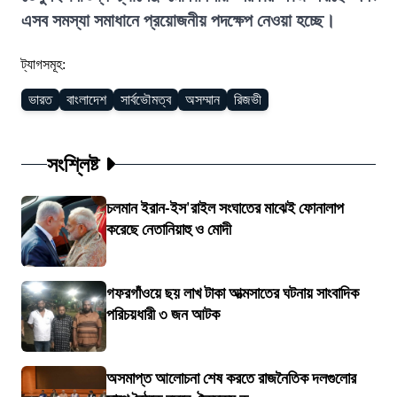
এসব সমস্যা সমাধানে প্রয়োজনীয় পদক্ষেপ নেওয়া হচ্ছে।
ট্যাগসমূহ:
ভারত
বাংলাদেশ
সার্বভৌমত্ব
অসম্মান
রিজভী
সংশ্লিষ্ট
চলমান ইরান-ইস'রাইল সংঘাতের মাঝেই ফোনালাপ
করেছে নেতানিয়াহু ও মোদী
গফরগাঁওয়ে ছয় লাখ টাকা আত্মসাতের ঘটনায় সাংবাদিক
পরিচয়ধারী ৩ জন আটক
অসমাপ্ত আলোচনা শেষ করতে রাজনৈতিক দলগুলোর