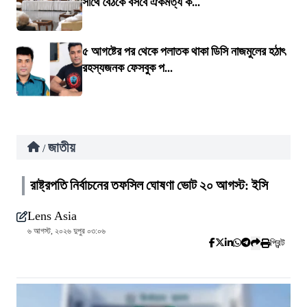
সাথে বৈঠকে বসবে ঐকমত্য ক...
৫ আগষ্টের পর থেকে পলাতক থাকা ডিসি নাজমুলের হঠাৎ
রহস্যজনক ফেসবুক প...
জাতীয়
/
রাষ্ট্রপতি নির্বাচনের তফসিল ঘোষণা ভোট ২০ আগস্ট: ইসি
Lens Asia
৬ আগস্ট, ২০২৬ দুপুর ০৩:০৬
প্রিন্ট