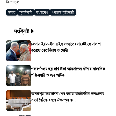
ট্যাগসমূহ:
ভারত
ফ্যাসিবাদী
বাংলাদেশ
পররাষ্ট্রপ্রতিমন্ত্রী
সংশ্লিষ্ট
চলমান ইরান-ইস'রাইল সংঘাতের মাঝেই ফোনালাপ
করেছে নেতানিয়াহু ও মোদী
গফরগাঁওয়ে ছয় লাখ টাকা আত্মসাতের ঘটনায় সাংবাদিক
পরিচয়ধারী ৩ জন আটক
অসমাপ্ত আলোচনা শেষ করতে রাজনৈতিক দলগুলোর
সাথে বৈঠকে বসবে ঐকমত্য ক...