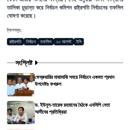
তালিকা চূড়ান্ত করে নির্বাচন কমিশন রাষ্ট্রপতি নির্বাচনের তফসিল
ঘোষণা করেছে।
ট্যাগসমূহ:
রাষ্ট্রপতি
নির্বাচন
তফসিল
২০ আগস্ট
ইসি
সংশ্লিষ্ট
ফেব্রুয়ারির মাঝামাঝি সময়ে নির্বাচনে একমত প্রধান
উপদেষ্টাঃ ফখরুল
ড. ইউনূস-তারেক রহমানের বৈঠকে এনসিপি নেতা
আদীবের প্রতিক্রিয়া