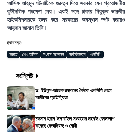
আসিফ মাহমুদ ঘটনাটিকে গুরুত্ব দিয়ে সরকার যেন প্রয়োজনীয়
কূটনৈতিক পদক্ষেপ নেয়। একই সঙ্গে ঢাকায় নিযুক্ত ভারতীয়
হাইকমিশনারকে তলব করে সরকারের অবস্থান স্পষ্ট করারও
আহ্বান জানান তিনি।
ট্যাগসমূহ:
ভারত
শেখ হাসিনা
সংবাদ সম্মেলন
সার্বভৌমত্ব
এনসিপি
সংশ্লিষ্ট
ড. ইউনূস-তারেক রহমানের বৈঠকে এনসিপি নেতা
আদীবের প্রতিক্রিয়া
চলমান ইরান-ইস'রাইল সংঘাতের মাঝেই ফোনালাপ
করেছে নেতানিয়াহু ও মোদী