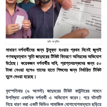
ছবি: সংগৃহীত
সাধারণ দর্শনার্থীদের জন্য উন্মুক্ত হওয়ার প্রথম দিনেই জুলাই
গণঅভ্যুত্থান স্মৃতি জাদুঘরের টিকিট বিতরণে অনিয়মের অভিযোগ
উঠেছে। কয়েকজন দর্শনার্থীর দাবি, প্রাপ্তবয়স্কদের জন্য ৫০
টাকা নেওয়া হলেও তাদের হাতে শিশুদের জন্য নির্ধারিত টিকিট
তুলে দেওয়া হয়েছে।
বৃহস্পতিবার (৬ আগস্ট) জাদুঘরের টিকিট কাউন্টারের সামনে
উপস্থিত একাধিক দর্শনার্থী এ অভিযোগ করেন। পরে ঘটনাটি
নিয়ে ধারণ করা একটি ভিডিও সামাজিক যোগাযোগমাধ্যমে ছড়িয়ে