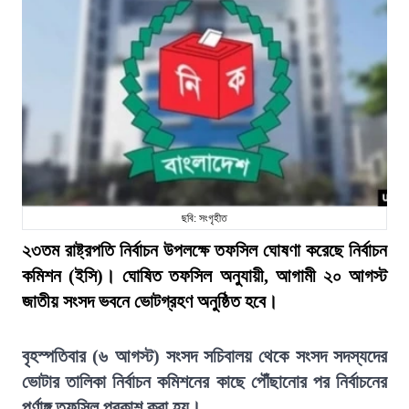
ছবি: সংগৃহীত
২৩তম রাষ্ট্রপতি নির্বাচন উপলক্ষে তফসিল ঘোষণা করেছে নির্বাচন
কমিশন (ইসি)। ঘোষিত তফসিল অনুযায়ী, আগামী ২০ আগস্ট
জাতীয় সংসদ ভবনে ভোটগ্রহণ অনুষ্ঠিত হবে।
বৃহস্পতিবার (৬ আগস্ট) সংসদ সচিবালয় থেকে সংসদ সদস্যদের
ভোটার তালিকা নির্বাচন কমিশনের কাছে পৌঁছানোর পর নির্বাচনের
পূর্ণাঙ্গ তফসিল প্রকাশ করা হয়।