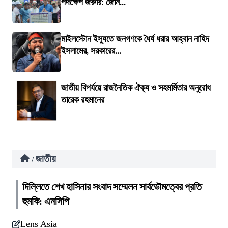
পদক্ষেপ জরুরি: জোন...
মাইলস্টোন ইস্যুতে জনগণকে ধৈর্য ধরার আহ্বান নাহিদ
ইসলামের, সরকারের...
জাতীয় বিপর্যয়ে রাজনৈতিক ঐক্য ও সহমর্মিতার অনুরোধ
তারেক রহমানের
জাতীয়
/
দিল্লিতে শেখ হাসিনার সংবাদ সম্মেলন সার্বভৌমত্বের প্রতি
হুমকি: এনসিপি
Lens Asia