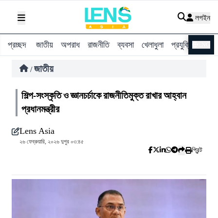
লগইন
প্রচ্ছদ
জাতীয়
অপরাধ
রাজনীতি
ব্যবসা
খেলাধুলা
প্রযুক্তি
বিশ্ব
ENG
জাতীয়
/
শিল্প-সংস্কৃতি ও জ্ঞানচর্চাকে রাজনীতিমুক্ত রাখার আহ্বান
প্রধানমন্ত্রীর
Lens Asia
২৬ ফেব্রুয়ারি, ২০২৬ দুপুর ০৩:৪৫
প্রিন্ট