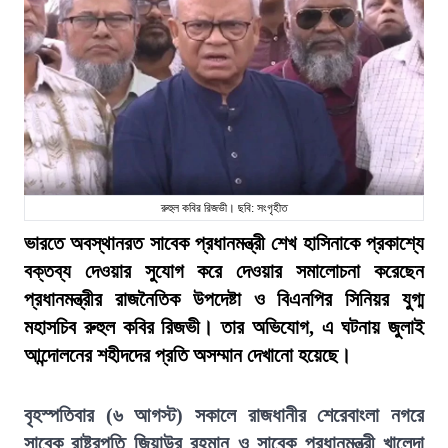
রুহুল কবির রিজভী। ছবি: সংগৃহীত
ভারতে অবস্থানরত সাবেক প্রধানমন্ত্রী শেখ হাসিনাকে প্রকাশ্যে
বক্তব্য দেওয়ার সুযোগ করে দেওয়ার সমালোচনা করেছেন
প্রধানমন্ত্রীর রাজনৈতিক উপদেষ্টা ও বিএনপির সিনিয়র যুগ্ম
মহাসচিব রুহুল কবির রিজভী। তার অভিযোগ, এ ঘটনায় জুলাই
আন্দোলনের শহীদদের প্রতি অসম্মান দেখানো হয়েছে।
বৃহস্পতিবার (৬ আগস্ট) সকালে রাজধানীর শেরেবাংলা নগরে
সাবেক রাষ্ট্রপতি জিয়াউর রহমান ও সাবেক প্রধানমন্ত্রী খালেদা