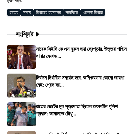
ট্যাগসমূহ:
রাতের
সময়ে
জিয়াউর রহমানের
সমাধিতে
খালেদা জিয়ার
সংশ্লিষ্ট
সাবেক সিইসি কে এম নুরুল হুদা গ্রেপ্তার, উত্তরা পশ্চিম
থানার হেফাজ...
নির্বাচন নির্ধারিত সময়েই হবে, অনিশ্চয়তার কোনো জায়গা
নেই: প্রেস সচ...
রাতের ভোটের মূল সূত্রদাতা ছিলেন তৎকালীন পুলিশ
প্রধান: আদালতে চৌধু...