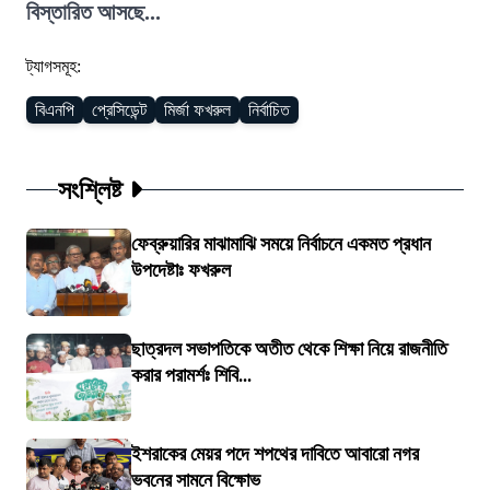
বিস্তারিত আসছে...
ট্যাগসমূহ:
বিএনপি
প্রেসিডেন্ট
মির্জা ফখরুল
নির্বাচিত
সংশ্লিষ্ট
ফেব্রুয়ারির মাঝামাঝি সময়ে নির্বাচনে একমত প্রধান
উপদেষ্টাঃ ফখরুল
ছাত্রদল সভাপতিকে অতীত থেকে শিক্ষা নিয়ে রাজনীতি
করার পরামর্শঃ শিবি...
ইশরাকের মেয়র পদে শপথের দাবিতে আবারো নগর
ভবনের সামনে বিক্ষোভ