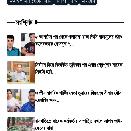
আইজিপি আলী হোসেন ফকির
কানাডা
বাড়ি
অভিযোগ
সংশ্লিষ্ট
৫ আগষ্টের পর থেকে পলাতক থাকা ডিসি নাজমুলের হঠাৎ
রহস্যজনক ফেসবুক প...
নির্বাচন নিয়ে বিতর্কিত ভূমিকার পর এবার গ্রেপ্তার সাবেক
সিইসি হাবি...
জাতীয় নাগরিক পার্টির নেতা তুষারের বিরুদ্ধে নীলার যৌন
হয়রানির অভ...
রামগতিতে সাবেক কর্মকর্তার সম্পত্তি দখলে আপন ভাই-
বোনের হানা