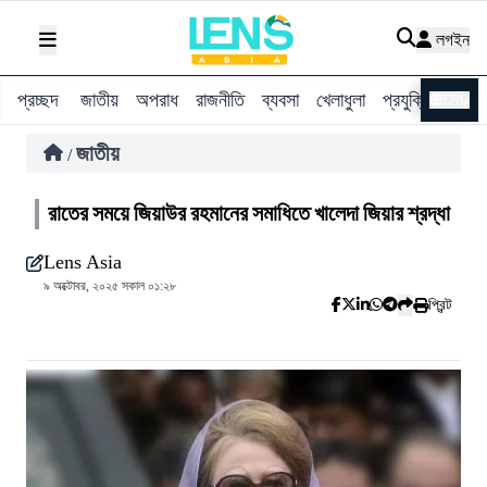
লগইন
প্রচ্ছদ
জাতীয়
অপরাধ
রাজনীতি
ব্যবসা
খেলাধুলা
প্রযুক্তি
বিশ্ব
ENG
জাতীয়
/
রাতের সময়ে জিয়াউর রহমানের সমাধিতে খালেদা জিয়ার শ্রদ্ধা
Lens Asia
৯ অক্টোবর, ২০২৫ সকাল ০১:২৮
প্রিন্ট