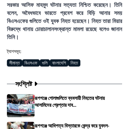
সরকার আসিফ মাহমুদ ঘটনার সত্যতা নিশ্চিত করেছেন। তিনি
বলেন, অবৈধভাবে ভারতে প্রবেশ করে বিড়ি আনার সময়
বিএসএফের গুলিতে ওই যুবক নিহত হয়েছেন। নিহত তারা মিয়ার
বিরুদ্ধে থানায় চোরাচালানসংক্রান্ত মামলা রয়েছে বলেও জানান
তিনি।
ট্যাগসমূহ:
সীমান্ত
বিএসএফ
গুলি
বাংলাদেশি
নিহত
সংশ্লিষ্ট
রূপগঞ্জে গোলাগুলিতে ব্যবসায়ী নিহতের ঘটনায়
আসামিদের গ্রেপ্তার দাব...
রূপগঞ্জে আধিপত্য বিস্তারকে কেন্দ্র করে যুবদল-