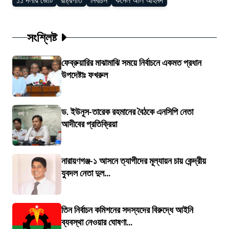
১১ দলীয় জোট
রাষ্ট্রপতি
নির্বাচন
কর্নেল অলি আহমদ
সংশ্লিষ্ট
ফেব্রুয়ারির মাঝামাঝি সময়ে নির্বাচনে একমত প্রধান
উপদেষ্টাঃ ফখরুল
ড. ইউনূস-তারেক রহমানের বৈঠকে এনসিপি নেতা
আদীবের প্রতিক্রিয়া
নারায়ণগঞ্জ-১ আসনে ত্যাগীদের মূল্যায়ন চায় কেন্দ্রীয়
যুবদল নেতা দুল...
তিন নির্বাচন কমিশনের সদস্যদের বিরুদ্ধে আইনি
ব্যবস্থা নেওয়ার ঘোষণা...