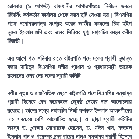
রোববার (৯ আগস্ট) রাজধানীর আগারগাঁওয়ে নির্বাচন ভবনে
রিটার্নিং কর্মকর্তার কার্যালয় থেকে ফরম দুটি নেওয়া হয়। বিএনপির
পক্ষে মনোনয়নপত্র সংগ্রহ করেন জাতীয় সংসদের চিফ হুইপ
নূরুল ইসলাম মণি এবং দলের সিনিয়র যুগ্ম মহাসচিব রুহুল কবীর
রিজভী।
এর আগে গত শনিবার রাতে রাষ্ট্রপতি পদে দলের প্রার্থী চূড়ান্ত
করার দায়িত্ব বিএনপির দলীয় প্রধান ও প্রধানমন্ত্রী তারেক
রহমানের ওপর দেয় দলের স্থায়ী কমিটি।
দলীয় সূত্র ও রাজনৈতিক মহলে রাষ্ট্রপতি পদে বিএনপির সম্ভাব্য
প্রার্থী হিসেবে বেশ কয়েকজন জ্যেষ্ঠ নেতার নাম আলোচনায়
রয়েছে। তাদের মধ্যে মহাসচিব মির্জা ফখরুল ইসলাম আলমগীরের
নাম সবচেয়ে বেশি আলোচিত হচ্ছে। এ ছাড়া স্থায়ী কমিটির
সদস্য ড. খন্দকার মোশাররফ হোসেন, ড. মঈন খান, নজরুল
ইসলাম খান ও গয়েশ্বর চন্দ্র রায়ের নামও সম্ভাব্য প্রার্থী হিসেবে