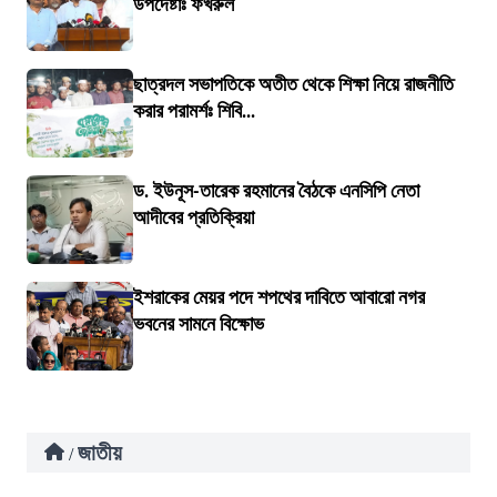
উপদেষ্টাঃ ফখরুল
ছাত্রদল সভাপতিকে অতীত থেকে শিক্ষা নিয়ে রাজনীতি
করার পরামর্শঃ শিবি...
ড. ইউনূস-তারেক রহমানের বৈঠকে এনসিপি নেতা
আদীবের প্রতিক্রিয়া
ইশরাকের মেয়র পদে শপথের দাবিতে আবারো নগর
ভবনের সামনে বিক্ষোভ
জাতীয়
/