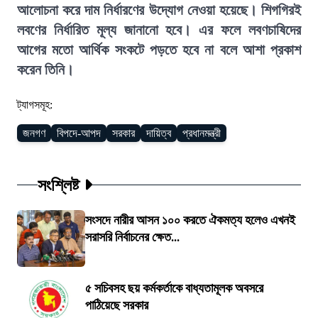
আলোচনা করে দাম নির্ধারণের উদ্যোগ নেওয়া হয়েছে। শিগগিরই
লবণের নির্ধারিত মূল্য জানানো হবে। এর ফলে লবণচাষিদের
আগের মতো আর্থিক সংকটে পড়তে হবে না বলে আশা প্রকাশ
করেন তিনি।
ট্যাগসমূহ:
জনগণ
বিপদে-আপদ
সরকার
দায়িত্ব
প্রধানমন্ত্রী
সংশ্লিষ্ট
সংসদে নারীর আসন ১০০ করতে ঐকমত্য হলেও এখনই
সরাসরি নির্বাচনের ক্ষেত...
৫ সচিবসহ ছয় কর্মকর্তাকে বাধ্যতামূলক অবসরে
পাঠিয়েছে সরকার