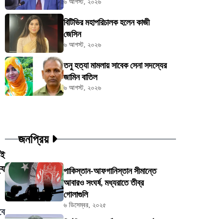
৬ আগস্ট, ২০২৬
বিটিভির মহাপরিচালক হলেন কাজী
জেসিন
৬ আগস্ট, ২০২৬
তনু হত্যা মামলায় সাবেক সেনা সদস্যের
জামিন বাতিল
৬ আগস্ট, ২০২৬
জনপ্রিয়
সই
যে
পাকিস্তান-আফগানিস্তান সীমান্তে
আবারও সংঘর্ষ, মধ্যরাতে তীব্র
গোলাগুলি
৬ ডিসেম্বর, ২০২৫
বে