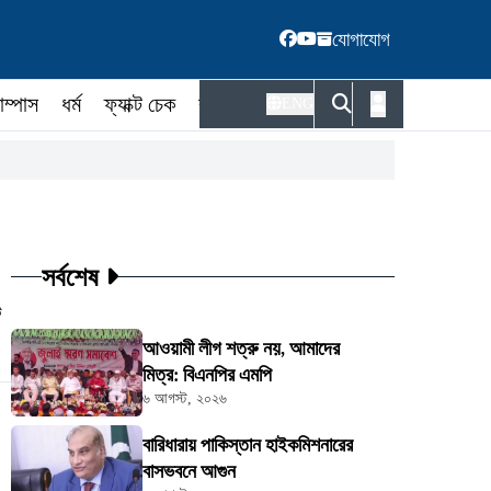
যোগাযোগ
াম্পাস
ধর্ম
ফ্যাক্ট চেক
কর্মকর্তা
ENG
সর্বশেষ
ট
আওয়ামী লীগ শত্রু নয়, আমাদের
মিত্র: বিএনপির এমপি
৬ আগস্ট, ২০২৬
বারিধারায় পাকিস্তান হাইকমিশনারের
বাসভবনে আগুন