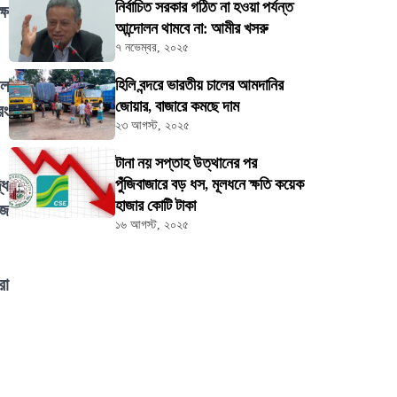
নির্বাচিত সরকার গঠিত না হওয়া পর্যন্ত
ষে
আন্দোলন থামবে না: আমীর খসরু
৭ নভেম্বর, ২০২৫
াল
হিলি বন্দরে ভারতীয় চালের আমদানির
জোয়ার, বাজারে কমছে দাম
রং
২৩ আগস্ট, ২০২৫
টানা নয় সপ্তাহ উত্থানের পর
ধি
পুঁজিবাজারে বড় ধস, মূলধনে ক্ষতি কয়েক
হাজার কোটি টাকা
াজ
১৬ আগস্ট, ২০২৫
রা