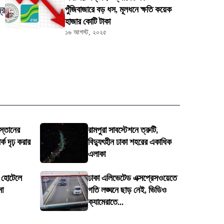
্র
পুঁজিবাজারে বড় ধস, মূলধনে ক্ষতি কয়েক
হাজার কোটি টাকা
১৬ আগস্ট, ২০২৫
স্তানের
রামপুরা সাবস্টেশনে ত্রুটি,
ক দৃঢ় করার
বিদ্যুৎহীন ঢাকা শহরের একাধিক
এলাকা
ে হোটেলে
ঢাকা এলিভেটেড এক্সপ্রেসওয়েতে
না
গতি লঙ্ঘনে ছাড় নেই, ভিডিও
ক্যামেরাতে...