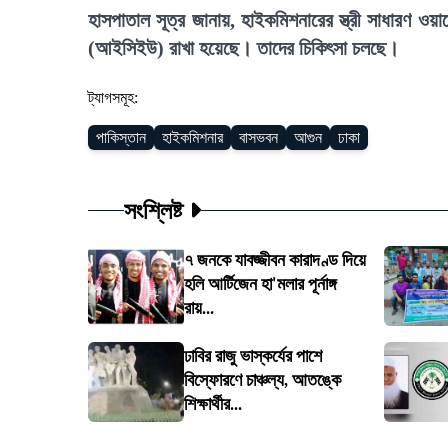
হাসপাতাল সূত্র জানায়, হাইকমিশনারের স্ত্রী সাধারণ ওয়ার
(আইসিইউ) রাখা হয়েছে। তাদের চিকিৎসা চলছে।
ট্যাগসমূহ:
পাকিস্তান
হাইকমিশনার
বাসভবন
আগুন
ঢাকা
সংশ্লিষ্ট
৭ জনকে যাবজ্জীবন কারাদণ্ড দিয়ে
হলি আর্টিজেন হা'মলার পূর্নাঙ্গ
রায়...
ঢাবির রাজু ভাস্কর্যের পাশে
বিস্ফোরণে চাঞ্চল্য, আতঙ্কে
শিক্ষার্থীর...