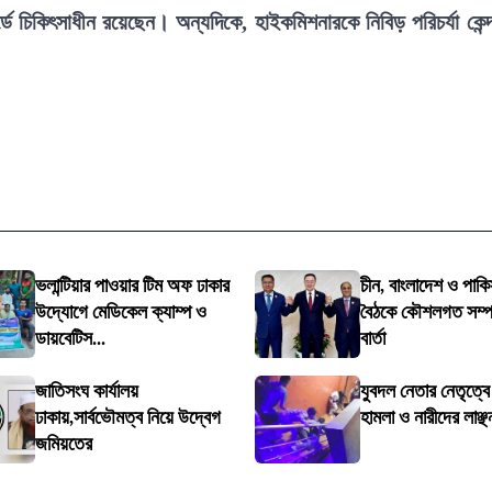
্ডে চিকিৎসাধীন রয়েছেন। অন্যদিকে, হাইকমিশনারকে নিবিড় পরিচর্যা কেন্দ
ভলান্টিয়ার পাওয়ার টিম অফ ঢাকার
চীন, বাংলাদেশ ও পাকি
উদ্যোগে মেডিকেল ক্যাম্প ও
বৈঠকে কৌশলগত সম্পর্
ডায়বেটিস...
বার্তা
জাতিসংঘ কার্যালয়
যুবদল নেতার নেতৃত্ব
ঢাকায়,সার্বভৌমত্ব নিয়ে উদ্বেগ
হামলা ও নারীদের লাঞ্ছ
জমিয়তের