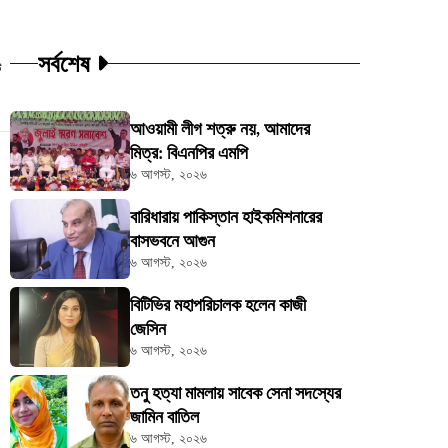
সর্বশেষ
ট
আওয়ামী লীগ শত্রু নয়, আমাদের
মিত্র: বিএনপির এমপি
৬ আগস্ট, ২০২৬
বারিধারায় পাকিস্তান হাইকমিশনারের
বাসভবনে আগুন
৬ আগস্ট, ২০২৬
বিটিভির মহাপরিচালক হলেন কাজী
জেসিন
৬ আগস্ট, ২০২৬
তনু হত্যা মামলায় সাবেক সেনা সদস্যের
জামিন বাতিল
৬ আগস্ট, ২০২৬