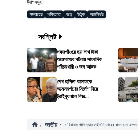
ট্যাগসমূহ:
সমবায়ের
শক্তিতে
গড়ে
উঠুক
আত্মনির্ভর
সংশ্লিষ্ট
গফরগাঁওয়ে ছয় লাখ টাকা
আত্মসাতের ঘটনায় সাংবাদিক
পরিচয়ধারী ৩ জন আটক
শেখ হাসিনা-কামালকে
আত্মসমর্পণের নির্দেশ দিয়ে
ট্রাইব্যুনালে বিজ্ঞ...
জাতীয়
/
/
বারিধারায় পাকিস্তান হাইকমিশনারের বাসভবনে আগুন