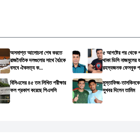
অসমাপ্ত আলোচনা শেষ করতে
৫ আগষ্টের পর থেকে
রাজনৈতিক দলগুলোর সাথে বৈঠকে
থাকা ডিসি নাজমুলের হ
বসবে ঐকমত্য ক...
রহস্যজনক ফেসবুক প.
বিসিএসের ৪৫ তম লিখিত পরীক্ষার
মুস্তাফিজ-তাসকিনকে ন
ফল প্রকাশ করেছে পিএসসি
সুখবর দিলেন তামিম