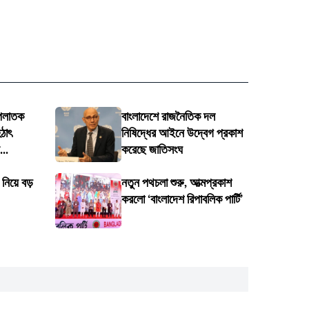
 পলাতক
বাংলাদেশে রাজনৈতিক দল
ঠাৎ
নিষিদ্ধের আইনে উদ্বেগ প্রকাশ
..
করেছে জাতিসংঘ
িয়ে বড়
নতুন পথচলা শুরু, আত্মপ্রকাশ
করলো ‘বাংলাদেশ রিপাবলিক পার্টি’