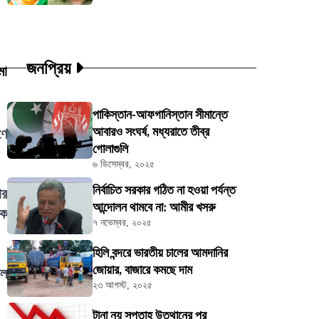
জনপ্রিয়
মা
পাকিস্তান-আফগানিস্তান সীমান্তে
আবারও সংঘর্ষ, মধ্যরাতে তীব্র
ণে
গোলাগুলি
৬ ডিসেম্বর, ২০২৫
নির্বাচিত সরকার গঠিত না হওয়া পর্যন্ত
ার
আন্দোলন থামবে না: আমীর খসরু
িক
৭ নভেম্বর, ২০২৫
হিলি বন্দরে ভারতীয় চালের আমদানির
জোয়ার, বাজারে কমছে দাম
াল
২৩ আগস্ট, ২০২৫
টানা নয় সপ্তাহ উত্থানের পর