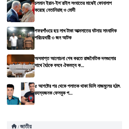
চলমান ইরান-ইস'রাইল সংঘাতের মাঝেই ফোনালাপ
করেছে নেতানিয়াহু ও মোদী
গফরগাঁওয়ে ছয় লাখ টাকা আত্মসাতের ঘটনায় সাংবাদিক
পরিচয়ধারী ৩ জন আটক
অসমাপ্ত আলোচনা শেষ করতে রাজনৈতিক দলগুলোর
সাথে বৈঠকে বসবে ঐকমত্য ক...
৫ আগষ্টের পর থেকে পলাতক থাকা ডিসি নাজমুলের হঠাৎ
রহস্যজনক ফেসবুক প...
জাতীয়
/