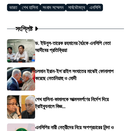
ভারত
শেখ হাসিনা
সংবাদ সম্মেলন
সার্বভৌমত্ব
এনসিপি
সংশ্লিষ্ট
ড. ইউনূস-তারেক রহমানের বৈঠকে এনসিপি নেতা
আদীবের প্রতিক্রিয়া
চলমান ইরান-ইস'রাইল সংঘাতের মাঝেই ফোনালাপ
করেছে নেতানিয়াহু ও মোদী
শেখ হাসিনা-কামালকে আত্মসমর্পণের নির্দেশ দিয়ে
ট্রাইব্যুনালে বিজ্ঞ...
এনসিপির নারী নেত্রীদের নিয়ে অপপ্রচারের নিন্দা ও