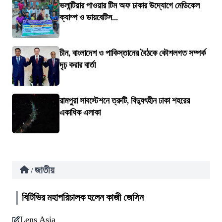
ভলান্টিয়ার পাওয়ার টিম অফ ঢাকার উদ্যোগে মেডিকেল
ক্যাম্প ও ডায়বেটিস...
চীন, বাংলাদেশ ও পাকিস্তানের বৈঠকে কৌশলগত সম্পর্ক
দৃঢ় করার বার্তা
রামপুরা সাবস্টেশনে ত্রুটি, বিদ্যুৎহীন ঢাকা শহরের
একাধিক এলাকা
জাতীয়
/
বিটিভির মহাপরিচালক হলেন কাজী জেসিন
Lens Asia