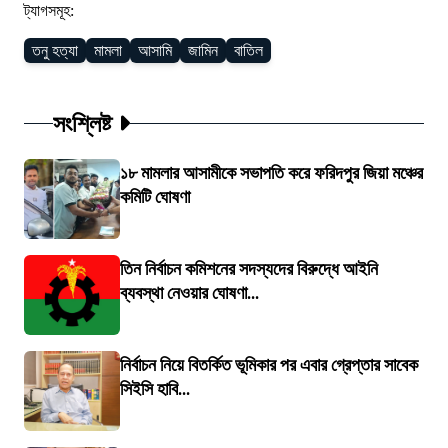
ট্যাগসমূহ:
তনু হত্যা
মামলা
আসামি
জামিন
বাতিল
সংশ্লিষ্ট
১৮ মামলার আসামীকে সভাপতি করে ফরিদপুর জিয়া মঞ্চের
কমিটি ঘোষণা
তিন নির্বাচন কমিশনের সদস্যদের বিরুদ্ধে আইনি
ব্যবস্থা নেওয়ার ঘোষণা...
নির্বাচন নিয়ে বিতর্কিত ভূমিকার পর এবার গ্রেপ্তার সাবেক
সিইসি হাবি...