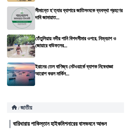
সীমান্তে হ'ত্যার ব্যাপারে জাতিসংঘকে ব্যবস্থা গ্রহণের
দাবি জামায়াত...
তেঁতুলিয়ায় নদীর পানি বিপদসীমার ওপরে, নিম্নচাপ ও
জোয়ারে বাউফলের...
ইরানের তেল বাণিজ্য নেটওয়ার্কে ব্যাপক নিষেধাজ্ঞা
আরোপ করল মার্কিন...
জাতীয়
/
বারিধারায় পাকিস্তান হাইকমিশনারের বাসভবনে আগুন