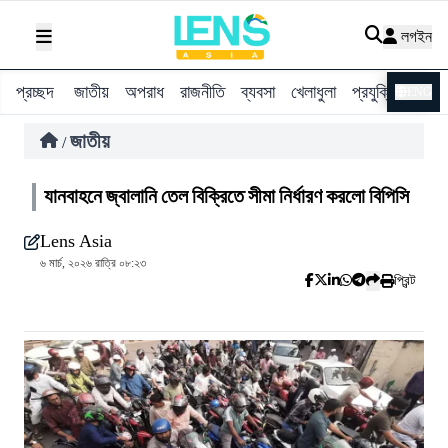
লগইন
প্রচ্ছদ
জাতীয়
অপরাধ
রাজনীতি
ব্যবসা
খেলাধুলা
প্রযুক্তি
বিশ্ব
ENG
জাতীয়
/
যানবাহনে জ্বালানি তেল বিক্রিতে সীমা নির্ধারণ করলো বিপিসি
Lens Asia
৬ মার্চ, ২০২৬ রাত্রি ০৮:২৩
প্রিন্ট