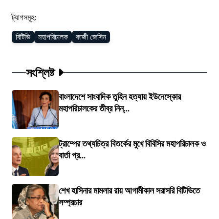
ট্যাগসমূহ:
বিটিভি
মহাপরিচালক
কাজী জেসিন
সংশ্লিষ্ট
বাংলাদেশে সাংবাদিক তুহিন হত্যায় ইউনেস্কোর
মহাপরিচালকের তীব্র নিন্...
ট্রাম্পের তথ্যচিত্র বিতর্কের মুখে বিবিসির মহাপরিচালক ও
বার্তা প্র...
শেখ হাসিনার মামলার রায় আগামীকাল সরাসরি বিটিভিতে
সম্প্রচার