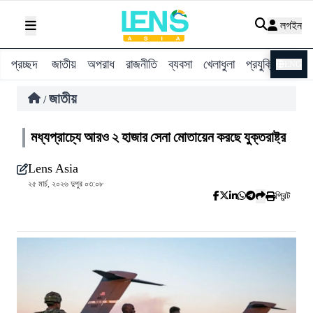
লগইন
প্রচ্ছদ
জাতীয়
অপরাধ
রাজনীতি
ব্যবসা
খেলাধুলা
প্রযুক্তি
বিশ্ব
ENG
জাতীয়
/
মধ্যপ্রাচ্যে আরও ২ হাজার সেনা মোতায়েন করছে যুক্তরাষ্ট্র
Lens Asia
২৫ মার্চ, ২০২৬ দুপুর ০৩:০৮
প্রিন্ট