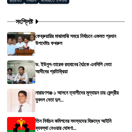
রাষ্ট্রপতি
নির্বাচন
জামায়াতে ইসলামী
সংশ্লিষ্ট
ফেব্রুয়ারির মাঝামাঝি সময়ে নির্বাচনে একমত প্রধান
উপদেষ্টাঃ ফখরুল
ড. ইউনূস-তারেক রহমানের বৈঠকে এনসিপি নেতা
আদীবের প্রতিক্রিয়া
নারায়ণগঞ্জ-১ আসনে ত্যাগীদের মূল্যায়ন চায় কেন্দ্রীয়
যুবদল নেতা দুল...
তিন নির্বাচন কমিশনের সদস্যদের বিরুদ্ধে আইনি
ব্যবস্থা নেওয়ার ঘোষণা...