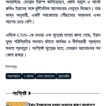
অন্যদিকে, ডোনাল্ড ট্রাম্প জানিয়েছেন, জেডি ভ্যান্স ও মার্কো
রুবিও ইরানের সঙ্গে কূটনৈতিক আলোচনায় নেতৃত্ব দিচ্ছেন। তার
ভাষ্য অনুযায়ী, একটি সমঝোতায় পৌঁছানোর সম্ভাবনা এখন
আগের চেয়ে বেশি।
এদিকে CNN–কে দেওয়া এক সূত্রের তথ্যে জানা গেছে, ইরান
যুদ্ধ পরিস্থিতির অবসান ঘটাতে কার্যকর ও দীর্ঘস্থায়ী প্রস্তাব
শুনতে প্রস্তুত। সংশ্লিষ্ট সূত্রের মতে, তেহরান আলোচনার পথ
খোলা রাখছে।
ট্যাগসমূহ:
মধ্যপ্রাচ্য
২ হাজার
সেনা মোতায়েন
যুক্তরাষ্ট্র
সংশ্লিষ্ট
ইরান-ইসরায়েলের চলমান সংঘাতের কারণে বাংলাদেশে