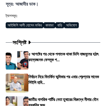
সূত্র: আজাদীর ডাক।
ট্যাগসমূহ:
আইজিপি আলী হোসেন ফকির
কানাডা
বাড়ি
অভিযোগ
সংশ্লিষ্ট
৫ আগষ্টের পর থেকে পলাতক থাকা ডিসি নাজমুলের হঠাৎ
রহস্যজনক ফেসবুক প...
নির্বাচন নিয়ে বিতর্কিত ভূমিকার পর এবার গ্রেপ্তার সাবেক
সিইসি হাবি...
জাতীয় নাগরিক পার্টির নেতা তুষারের বিরুদ্ধে নীলার যৌন
হয়রানির অভ...