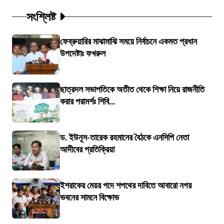
সংশ্লিষ্ট
ফেব্রুয়ারির মাঝামাঝি সময়ে নির্বাচনে একমত প্রধান
উপদেষ্টাঃ ফখরুল
ছাত্রদল সভাপতিকে অতীত থেকে শিক্ষা নিয়ে রাজনীতি
করার পরামর্শঃ শিবি...
ড. ইউনূস-তারেক রহমানের বৈঠকে এনসিপি নেতা
আদীবের প্রতিক্রিয়া
ইশরাকের মেয়র পদে শপথের দাবিতে আবারো নগর
ভবনের সামনে বিক্ষোভ