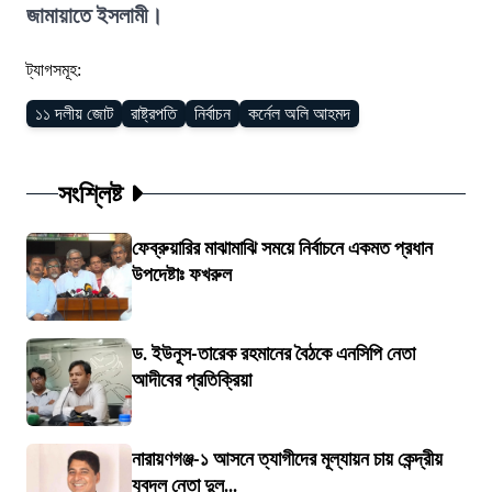
জামায়াতে ইসলামী।
ট্যাগসমূহ:
১১ দলীয় জোট
রাষ্ট্রপতি
নির্বাচন
কর্নেল অলি আহমদ
সংশ্লিষ্ট
ফেব্রুয়ারির মাঝামাঝি সময়ে নির্বাচনে একমত প্রধান
উপদেষ্টাঃ ফখরুল
ড. ইউনূস-তারেক রহমানের বৈঠকে এনসিপি নেতা
আদীবের প্রতিক্রিয়া
নারায়ণগঞ্জ-১ আসনে ত্যাগীদের মূল্যায়ন চায় কেন্দ্রীয়
যুবদল নেতা দুল...