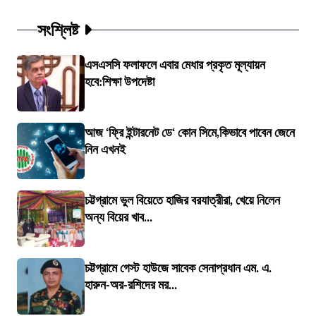
সংশ্লিষ্ট
এসএসসি ফলাফলে এবার মেধার প্রকৃত মূল্যায়ন
হবে:শিক্ষা উপদেষ্টা
আজ ‘ফ্রি ইন্টারনেট ডে‘ কোন সিমে,কিভাবে পাবেন জেনে
নিন এখনই
চট্টগ্রামে ভুল বিয়েতে হাজির বরযাত্রীরা, খেয়ে নিলেন
অন্য বিয়ের খাব...
চট্টগ্রামে গেস্ট হাউজে সাবেক সেনাপ্রধান এম. এ.
হারুন-অর-রশিদের মর...