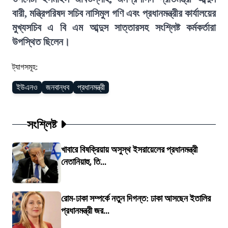
বারী, মন্ত্রিপরিষদ সচিব নাসিমুল গণি এবং প্রধানমন্ত্রীর কার্যালয়ের
মুখ্যসচিব এ বি এম আব্দুস সাত্তারসহ সংশ্লিষ্ট কর্মকর্তারা
উপস্থিত ছিলেন।
ট্যাগসমূহ:
ইউএনও
জনবান্ধব
প্রধানমন্ত্রী
সংশ্লিষ্ট
খাবারে বিষক্রিয়ায় অসুস্থ ইসরায়েলের প্রধানমন্ত্রী
নেতানিয়াহু, তি...
রোম-ঢাকা সম্পর্কে নতুন দিগন্ত: ঢাকা আসছেন ইতালির
প্রধানমন্ত্রী জর...