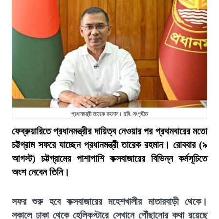
প্রধানমন্ত্রী তারেক রহমান। ছবি: সংগৃহীত
ফেব্রুয়ারিতে প্রধানমন্ত্রীর দায়িত্ব নেওয়ার পর প্রথমবারের মতো
চট্টগ্রাম সফরে যাচ্ছেন প্রধানমন্ত্রী তারেক রহমান। রোববার (৯
আগস্ট) চট্টগ্রামের পাশাপাশি কক্সবাজারের বিভিন্ন কর্মসূচিতে
অংশ নেবেন তিনি।
সফর শুরু হবে কক্সবাজারের মহেশখালীর মাতারবাড়ী থেকে।
সকালে ঢাকা থেকে হেলিকপ্টারে সেখানে পৌঁছানোর কথা রয়েছে