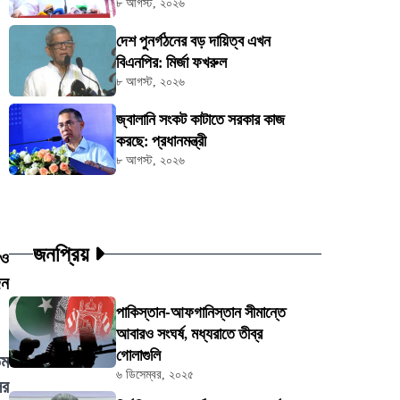
৮ আগস্ট, ২০২৬
দেশ পুনর্গঠনের বড় দায়িত্ব এখন
বিএনপির: মির্জা ফখরুল
৮ আগস্ট, ২০২৬
জ্বালানি সংকট কাটাতে সরকার কাজ
করছে: প্রধানমন্ত্রী
৮ আগস্ট, ২০২৬
জনপ্রিয়
 ও
জন
পাকিস্তান-আফগানিস্তান সীমান্তে
আবারও সংঘর্ষ, মধ্যরাতে তীব্র
গোলাগুলি
তম
৬ ডিসেম্বর, ২০২৫
ের