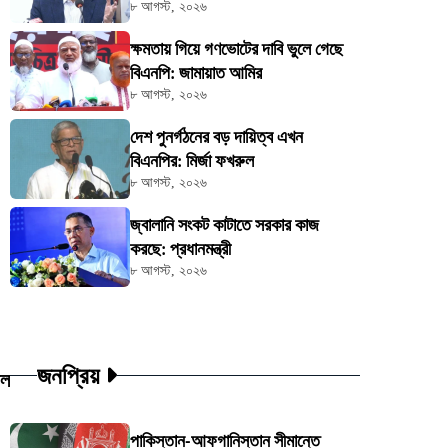
৮ আগস্ট, ২০২৬
ক্ষমতায় গিয়ে গণভোটের দাবি ভুলে গেছে
বিএনপি: জামায়াত আমির
৮ আগস্ট, ২০২৬
দেশ পুনর্গঠনের বড় দায়িত্ব এখন
বিএনপির: মির্জা ফখরুল
৮ আগস্ট, ২০২৬
জ্বালানি সংকট কাটাতে সরকার কাজ
করছে: প্রধানমন্ত্রী
৮ আগস্ট, ২০২৬
জনপ্রিয়
উল
পাকিস্তান-আফগানিস্তান সীমান্তে