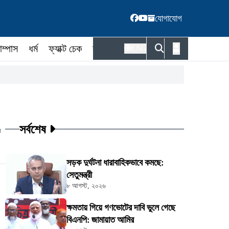
যোগাযোগ
াম্পাস
ধর্ম
ফ্যাক্ট চেক
কর্মকর্তা
ENG
সর্বশেষ
ট
সড়ক দুর্ঘটনা ধারাবাহিকভাবে কমছে:
সেতুমন্ত্রী
৮ আগস্ট, ২০২৬
ক্ষমতায় গিয়ে গণভোটের দাবি ভুলে গেছে
বিএনপি: জামায়াত আমির