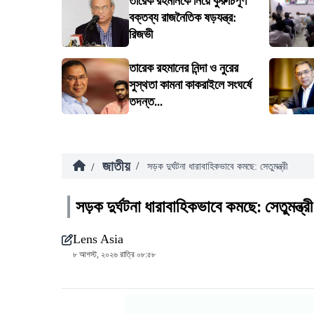
তারেক রহমানকে নিয়ে কুরুচিপূর্ণ
বক্তব্য রাজনৈতিক ষড়যন্ত্র:
রিজভী
তারেক রহমানের নিন্দা ও নুরের
সুস্থতা কামনা কাকরাইলে সংঘর্ষে
তদন্ত...
জাতীয়
/
/
সড়ক দুর্ঘটনা ধারাবাহিকভাবে কমছে: সেতুমন্ত্রী
সড়ক দুর্ঘটনা ধারাবাহিকভাবে কমছে: সেতুমন্ত্রী
Lens Asia
৮ আগস্ট, ২০২৬ রাত্রি ০৮:৫৮