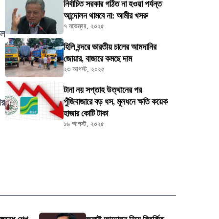
নির্বাচিত সরকার গঠিত না হওয়া পর্যন্ত
আন্দোলন থামবে না: আমীর খসরু
৭ নভেম্বর, ২০২৫
বল
হিলি বন্দরে ভারতীয় চালের আমদানির
জোয়ার, বাজারে কমছে দাম
২৩ আগস্ট, ২০২৫
টানা নয় সপ্তাহ উত্থানের পর
ার
পুঁজিবাজারে বড় ধস, মূলধনে ক্ষতি কয়েক
হাজার কোটি টাকা
১৬ আগস্ট, ২০২৫