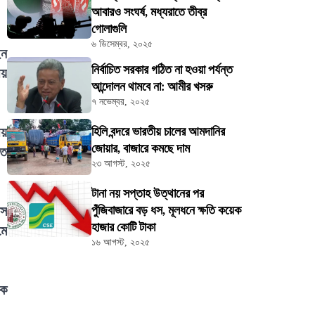
আবারও সংঘর্ষ, মধ্যরাতে তীব্র
গোলাগুলি
৬ ডিসেম্বর, ২০২৫
ইন
নির্বাচিত সরকার গঠিত না হওয়া পর্যন্ত
ীয়
আন্দোলন থামবে না: আমীর খসরু
৭ নভেম্বর, ২০২৫
ীয়
হিলি বন্দরে ভারতীয় চালের আমদানির
জোয়ার, বাজারে কমছে দাম
িত
২৩ আগস্ট, ২০২৫
টানা নয় সপ্তাহ উত্থানের পর
াস
পুঁজিবাজারে বড় ধস, মূলধনে ক্ষতি কয়েক
হাজার কোটি টাকা
মে
১৬ আগস্ট, ২০২৫
ড়ক