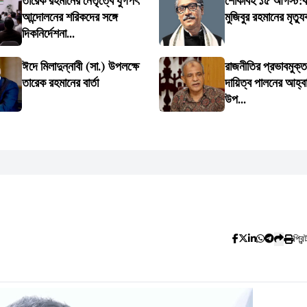
তারেক রহমানের নেতৃত্বে যুগপৎ
শোকাবহ ১৫ আগস্ট:বঙ্
আন্দোলনের শরিকদের সঙ্গে
মুজিবুর রহমানের মৃত্যু
দিকনির্দেশনা...
ঈদে মিলাদুন্নাবী (সা.) উপলক্ষে
রাজনীতির প্রভাবমুক্ত
তারেক রহমানের বার্তা
দায়িত্ব পালনের আহ্বান 
উপ...
প্রিন্