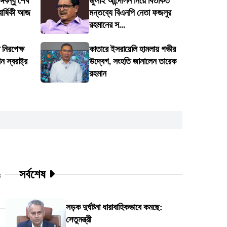
গবন্ধু শেখ
জুলাই আন্দোলন নিয়ে বিতর্কিত
বার্ষিকী আজ
মন্তব্যে বিএনপি নেতা ফজলুর
রহমানের স...
 নিরপেক্ষ
কাতারে ইসরায়েলি হামলায় গভীর
স্বরাষ্ট্র
উদ্বেগ, সংহতি জানালেন তারেক
রহমান
সর্বশেষ
ট
সড়ক দুর্ঘটনা ধারাবাহিকভাবে কমছে:
সেতুমন্ত্রী