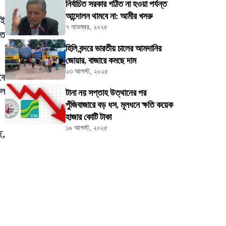
নির্বাচিত সরকার গঠিত না হওয়া পর্যন্ত
আন্দোলন থামবে না: আমীর খসরু
োই
৭ নভেম্বর, ২০২৫
িত
হিলি বন্দরে ভারতীয় চালের আমদানির
জোয়ার, বাজারে কমছে দাম
২৩ আগস্ট, ২০২৫
বে
দল
টানা নয় সপ্তাহ উত্থানের পর
পুঁজিবাজারে বড় ধস, মূলধনে ক্ষতি কয়েক
হাজার কোটি টাকা
১৬ আগস্ট, ২০২৫
ে,