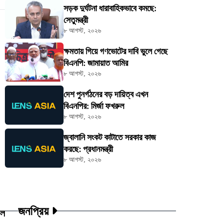
সড়ক দুর্ঘটনা ধারাবাহিকভাবে কমছে:
সেতুমন্ত্রী
৮ আগস্ট, ২০২৬
ক্ষমতায় গিয়ে গণভোটের দাবি ভুলে গেছে
বিএনপি: জামায়াত আমির
৮ আগস্ট, ২০২৬
দেশ পুনর্গঠনের বড় দায়িত্ব এখন
বিএনপির: মির্জা ফখরুল
৮ আগস্ট, ২০২৬
জ্বালানি সংকট কাটাতে সরকার কাজ
করছে: প্রধানমন্ত্রী
৮ আগস্ট, ২০২৬
জনপ্রিয়
উল