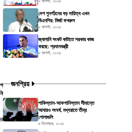
৮ আগস্ট, ২০২৬
দেশ পুনর্গঠনের বড় দায়িত্ব এখন
বিএনপির: মির্জা ফখরুল
৮ আগস্ট, ২০২৬
জ্বালানি সংকট কাটাতে সরকার কাজ
করছে: প্রধানমন্ত্রী
৮ আগস্ট, ২০২৬
জনপ্রিয়
েশ
নি
পাকিস্তান-আফগানিস্তান সীমান্তে
আবারও সংঘর্ষ, মধ্যরাতে তীব্র
গোলাগুলি
ের
৬ ডিসেম্বর, ২০২৫