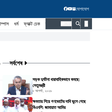
যোগাযোগ
াম্পাস
ধর্ম
ফ্যাক্ট চেক
কর্মকর্তা
ENG
সর্বশেষ
ট
সড়ক দুর্ঘটনা ধারাবাহিকভাবে কমছে:
সেতুমন্ত্রী
৮ আগস্ট, ২০২৬
ক্ষমতায় গিয়ে গণভোটের দাবি ভুলে গেছে
বিএনপি: জামায়াত আমির