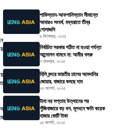
পাকিস্তান-আফগানিস্তান সীমান্তে
আবারও সংঘর্ষ, মধ্যরাতে তীব্র
গোলাগুলি
৬ ডিসেম্বর, ২০২৫
ইন
নির্বাচিত সরকার গঠিত না হওয়া পর্যন্ত
ীয়
আন্দোলন থামবে না: আমীর খসরু
৭ নভেম্বর, ২০২৫
ীয়
হিলি বন্দরে ভারতীয় চালের আমদানির
জোয়ার, বাজারে কমছে দাম
িত
২৩ আগস্ট, ২০২৫
টানা নয় সপ্তাহ উত্থানের পর
াস
পুঁজিবাজারে বড় ধস, মূলধনে ক্ষতি কয়েক
হাজার কোটি টাকা
মে
১৬ আগস্ট, ২০২৫