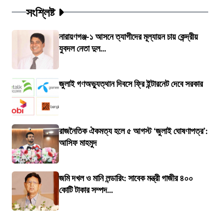
সংশ্লিষ্ট
নারায়ণগঞ্জ-১ আসনে ত্যাগীদের মূল্যায়ন চায় কেন্দ্রীয়
যুবদল নেতা দুল...
জুলাই গণঅভ্যুত্থান দিবসে ফ্রি ইন্টারনেট দেবে সরকার
রাজনৈতিক ঐকমত্য হলে ৫ আগস্ট ‘জুলাই ঘোষণাপত্র’:
আসিফ মাহমুদ
জমি দখল ও মানি লন্ডারিং: সাবেক মন্ত্রী গাজীর ৪০০
কোটি টাকার সম্পদ...