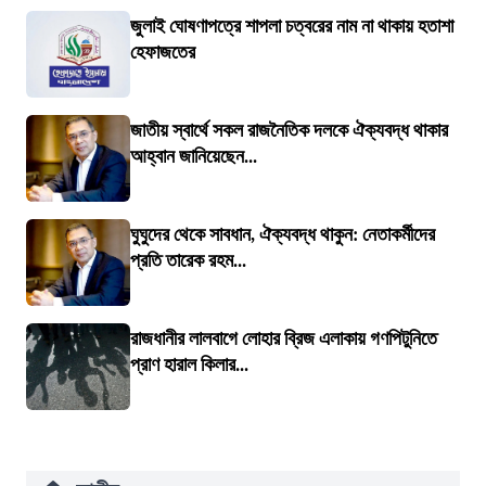
জুলাই ঘোষণাপত্রে শাপলা চত্বরের নাম না থাকায় হতাশা
হেফাজতের
জাতীয় স্বার্থে সকল রাজনৈতিক দলকে ঐক্যবদ্ধ থাকার
আহ্বান জানিয়েছেন...
ঘুঘুদের থেকে সাবধান, ঐক্যবদ্ধ থাকুন: নেতাকর্মীদের
প্রতি তারেক রহম...
রাজধানীর লালবাগে লোহার ব্রিজ এলাকায় গণপিটুনিতে
প্রাণ হারাল কিলার...