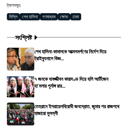
ট্যাগসমূহ:
দিল্লি
শেখ হাসিনা
গণমাধ্যম
ক্ষোভ
ঢাকা
সংশ্লিষ্ট
শেখ হাসিনা-কামালকে আত্মসমর্পণের নির্দেশ দিয়ে
ট্রাইব্যুনালে বিজ্ঞ...
৭ জনকে যাবজ্জীবন কারাদণ্ড দিয়ে হলি আর্টিজেন
হা'মলার পূর্নাঙ্গ রায়...
তেহরানে ইসরায়েলবিরোধী জনস্রোত, জুমার পর রাজপথে
হাজারো মুসল্লী