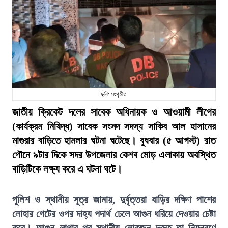
ছবি: সংগৃহীত
জাতীয় ক্রিকেট দলের সাবেক অধিনায়ক ও আওয়ামী লীগের
(কার্যক্রম নিষিদ্ধ) সাবেক সংসদ সদস্য সাকিব আল হাসানের
মাগুরার বাড়িতে হামলার ঘটনা ঘটেছে। বুধবার (৫ আগস্ট) রাত
পৌনে ৯টার দিকে সদর উপজেলার কেশব মোড় এলাকায় অবস্থিত
বাড়িটিকে লক্ষ্য করে এ ঘটনা ঘটে।
পুলিশ ও স্থানীয় সূত্র জানায়, দুর্বৃত্তরা বাড়ির দক্ষিণ পাশের
লোহার গেটের ওপর দাহ্য পদার্থ ঢেলে আগুন ধরিয়ে দেওয়ার চেষ্টা
করে। আগুন লাগার পর স্থানীয় লোকজন দ্রুত তা নিয়ন্ত্রণে