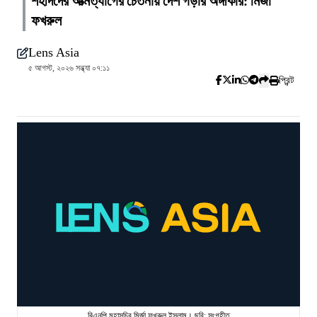
শহীদদের আত্মত্যাগের চেতনায় দেশ গড়ার অঙ্গীকার: মির্জা
ফখরুল
Lens Asia
৫ আগস্ট, ২০২৬ সন্ধ্যা ০৭:১১
প্রিন্ট
বিএনপি মহাসচিব মির্জা ফখরুল ইসলাম। ছবি: সংগৃহীত