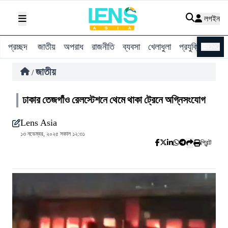
লগইন
প্রচ্ছদ
জাতীয়
অপরাধ
রাজনীতি
ব্যবসা
খেলাধুলা
প্রযুক্তি
বিশ্ব
ENG
জাতীয়
/
ঢাকার তেজগাঁও রেলস্টেশনে থেমে থাকা ট্রেনে অগ্নিসংযোগ
Lens Asia
১৩ নভেম্বর, ২০২৫ সকাল ১২:৩১
প্রিন্ট