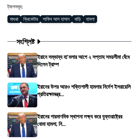
ট্যাগসমূহ:
মাগুরা
ক্রিকেটার
সাকিব আল হাসান
বাড়ি
হামলা
সংশ্লিষ্ট
ইরানে সম্ভাব্য হা'মলার আগে ২ সপ্তাহ সময়সীমা বেঁধে
দিলেন ট্রাম্প
ইরানের উপর আরও শক্তিশালী হামলার নির্দেশ ইসরায়েলি
প্রতিরক্ষামন্ত্র...
ইরানের পারমাণবিক স্থাপনা লক্ষ্য করে যুক্তরাষ্ট্রের
বোমা হামলা, নি...