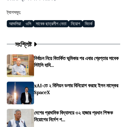
ট্যাগসমূহ:
আশুলিয়া
ওসি
সাবেক ছাত্রলীগ নেতা
নিয়োগ
বিতর্ক
সংশ্লিষ্ট
নির্বাচন নিয়ে বিতর্কিত ভূমিকার পর এবার গ্রেপ্তার সাবেক
সিইসি হাবি...
xAI-তে ২ বিলিয়ন ডলার বিনিয়োগ করছে ইলন মাস্কের
SpaceX
দেশের প্রাথমিক বিদ্যালয়ে ৩২ হাজার প্রধান শিক্ষক
নিয়োগের নির্দেশ প...