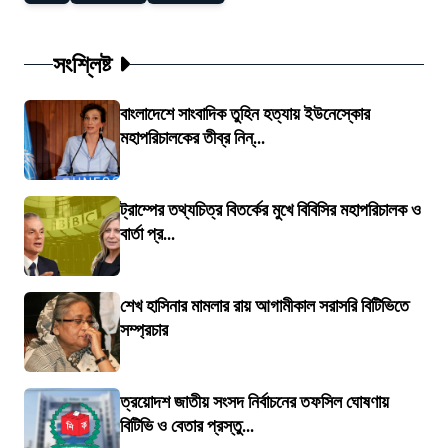
সংশ্লিষ্ট
বাংলাদেশে সাংবাদিক তুহিন হত্যায় ইউনেস্কোর
মহাপরিচালকের তীব্র নিন্...
ট্রাম্পের তথ্যচিত্র বিতর্কের মুখে বিবিসির মহাপরিচালক ও
বার্তা প্র...
শেখ হাসিনার মামলার রায় আগামীকাল সরাসরি বিটিভিতে
সম্প্রচার
ত্রয়োদশ জাতীয় সংসদ নির্বাচনের তফসিল ঘোষণায়
বিটিভি ও বেতার প্রস্তু...