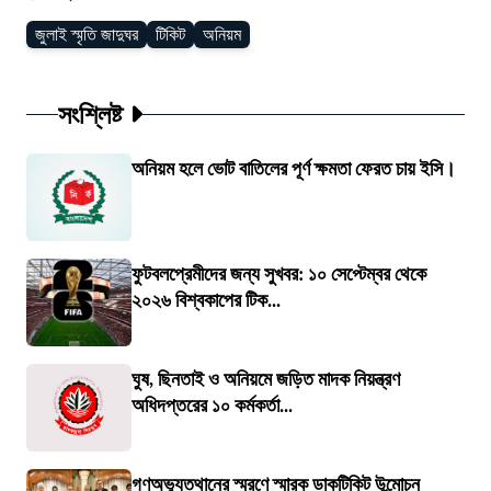
জুলাই স্মৃতি জাদুঘর
টিকিট
অনিয়ম
সংশ্লিষ্ট
অনিয়ম হলে ভোট বাতিলের পূর্ণ ক্ষমতা ফেরত চায় ইসি।
ফুটবলপ্রেমীদের জন্য সুখবর: ১০ সেপ্টেম্বর থেকে
২০২৬ বিশ্বকাপের টিক...
ঘুষ, ছিনতাই ও অনিয়মে জড়িত মাদক নিয়ন্ত্রণ
অধিদপ্তরের ১০ কর্মকর্তা...
গণঅভ্যুত্থানের স্মরণে স্মারক ডাকটিকিট উন্মোচন