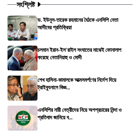
সংশ্লিষ্ট
ড. ইউনূস-তারেক রহমানের বৈঠকে এনসিপি নেতা
আদীবের প্রতিক্রিয়া
চলমান ইরান-ইস'রাইল সংঘাতের মাঝেই ফোনালাপ
করেছে নেতানিয়াহু ও মোদী
শেখ হাসিনা-কামালকে আত্মসমর্পণের নির্দেশ দিয়ে
ট্রাইব্যুনালে বিজ্ঞ...
এনসিপির নারী নেত্রীদের নিয়ে অপপ্রচারের নিন্দা ও
প্রতিবাদ জানিয়ে ব...