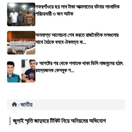
গফরগাঁওয়ে ছয় লাখ টাকা আত্মসাতের ঘটনায় সাংবাদিক
পরিচয়ধারী ৩ জন আটক
অসমাপ্ত আলোচনা শেষ করতে রাজনৈতিক দলগুলোর
সাথে বৈঠকে বসবে ঐকমত্য ক...
৫ আগষ্টের পর থেকে পলাতক থাকা ডিসি নাজমুলের হঠাৎ
রহস্যজনক ফেসবুক প...
জাতীয়
/
জুলাই স্মৃতি জাদুঘরে টিকিট নিয়ে অনিয়মের অভিযোগ