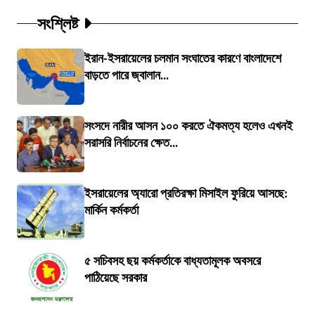
সংশ্লিষ্ট
ইরান-ইসরায়েলের চলমান সংঘাতের কারণে বাংলাদেশে
বাড়তে পারে জ্বালান...
সংসদে নারীর আসন ১০০ করতে ঐকমত্য হলেও এখনই
সরাসরি নির্বাচনের ক্ষেত...
ইসরায়েলের অ্যারো প্রতিরক্ষা মিসাইল ফুরিয়ে আসছে:
মার্কিন কর্মকর্তা
৫ সচিবসহ ছয় কর্মকর্তাকে বাধ্যতামূলক অবসরে
পাঠিয়েছে সরকার