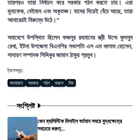
তারপরও তারা নির্বাচন করে সরকার গঠন করতে চায়। এরা
মুনাফেক, বেইমান এবং অকৃতজ্ঞ। যাদের দিয়েই বেঁচে আছে, তারা
আবারেরই বিরুদ্ধে উঠে।”
সমাবেশে উপস্থিত ছিলেন ফজলুর রহমানের স্ত্রী উম্মে কুলসুম
রেখা, ইটনা উপজেলা বিএনপির সভাপতি এস এম কালাম হোসেন,
সাধারণ সম্পাদক সিদ্দিকুর জামান ঠাকুর প্রমুখ।
ট্যাগসমূহ:
জামায়াত
সরকার
গঠন
করলে
বিষ
সংশ্লিষ্ট
কেন ব্যালিস্টিক মিসাইল বর্তমান সময়ে যুদ্ধক্ষেত্রে
সবচেয়ে গুরুত্...