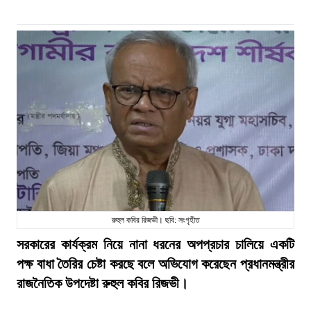
রুহুল কবির রিজভী। ছবি: সংগৃহীত
সরকারের কার্যক্রম নিয়ে নানা ধরনের অপপ্রচার চালিয়ে একটি
পক্ষ বাধা তৈরির চেষ্টা করছে বলে অভিযোগ করেছেন প্রধানমন্ত্রীর
রাজনৈতিক উপদেষ্টা রুহুল কবির রিজভী।