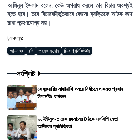
আমিনুল ইসলাম বলেন, কেউ অপরাধ করলে তার বিচার অবশ্যই
হতে হবে। তবে বিচারবহির্ভূতভাবে কোনো ব্যক্তিকে আটক করে
রাখা গ্রহণযোগ্য নয়।
ট্যাগসমূহ:
আয়নাঘর
বন্দি
তারেক রহমান
চিফ প্রসিকিউটর
সংশ্লিষ্ট
ফেব্রুয়ারির মাঝামাঝি সময়ে নির্বাচনে একমত প্রধান
উপদেষ্টাঃ ফখরুল
ড. ইউনূস-তারেক রহমানের বৈঠকে এনসিপি নেতা
আদীবের প্রতিক্রিয়া