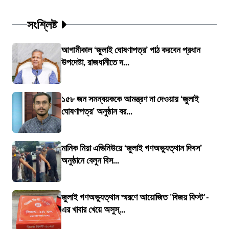
সংশ্লিষ্ট
আগামীকাল ‘জুলাই ঘোষণাপত্র’ পাঠ করবেন প্রধান
উপদেষ্টা, রাজধানীতে দ...
১৫৮ জন সমন্বয়ককে আমন্ত্রণ না দেওয়ায় ‘জুলাই
ঘোষণাপত্র’ অনুষ্ঠান বর...
মানিক মিয়া এভিনিউয়ে ‘জুলাই গণঅভ্যুত্থান দিবস’
অনুষ্ঠানে বেলুন বিস...
জুলাই গণঅভ্যুত্থান স্মরণে আয়োজিত 'বিজয় ফিস্ট'-
এর খাবার খেয়ে অসুস্...