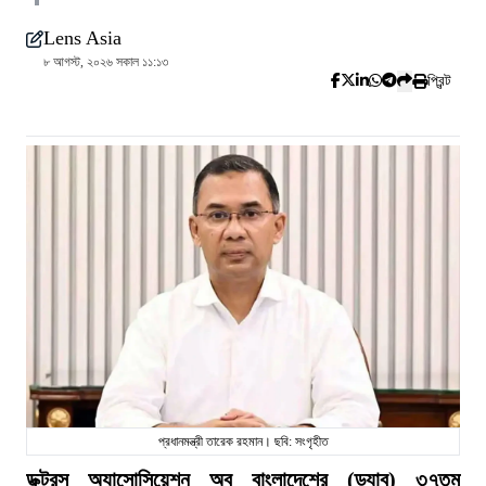
Lens Asia
৮ আগস্ট, ২০২৬ সকাল ১১:১৩
প্রিন্ট
প্রধানমন্ত্রী তারেক রহমান। ছবি: সংগৃহীত
ডক্টরস অ্যাসোসিয়েশন অব বাংলাদেশের (ড্যাব) ৩৭তম