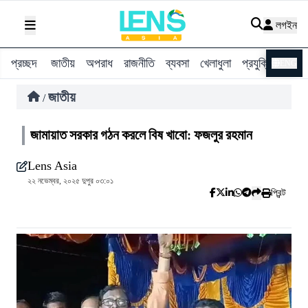
লগইন
প্রচ্ছদ
জাতীয়
অপরাধ
রাজনীতি
ব্যবসা
খেলাধুলা
প্রযুক্তি
বিশ্ব
ENG
জাতীয়
/
জামায়াত সরকার গঠন করলে বিষ খাবো: ফজলুর রহমান
Lens Asia
২২ নভেম্বর, ২০২৫ দুপুর ০৩:০১
প্রিন্ট