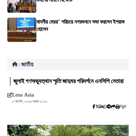
ভবনের সামনে বিক্ষোভ
মাননীয় মেয়র" পরিচয়ে নগরভবনে সভা করলেন ইশরাক
হোসেন
জাতীয়
/
জুলাই গণঅভ্যুত্থান স্মৃতি জাদুঘর পরিদর্শনে এনসিপি নেতারা
Lens Asia
৮ আগস্ট, ২০২৬ সকাল ১১:৫২
প্রিন্ট