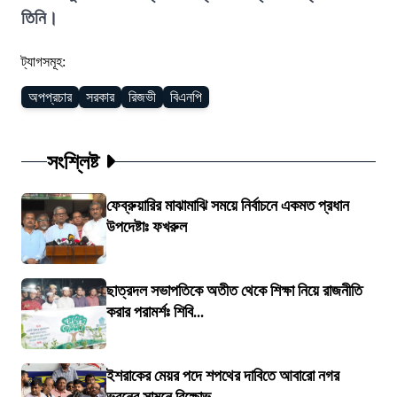
তিনি।
ট্যাগসমূহ:
অপপ্রচার
সরকার
রিজভী
বিএনপি
সংশ্লিষ্ট
ফেব্রুয়ারির মাঝামাঝি সময়ে নির্বাচনে একমত প্রধান
উপদেষ্টাঃ ফখরুল
ছাত্রদল সভাপতিকে অতীত থেকে শিক্ষা নিয়ে রাজনীতি
করার পরামর্শঃ শিবি...
ইশরাকের মেয়র পদে শপথের দাবিতে আবারো নগর