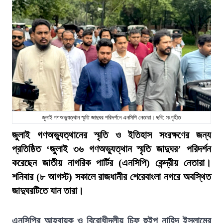
জুলাই গণঅভ্যুত্থান স্মৃতি জাদুঘর পরিদর্শনে এনসিপি নেতারা। ছবি: সংগৃহীত
জুলাই গণঅভ্যুত্থানের স্মৃতি ও ইতিহাস সংরক্ষণের জন্য
প্রতিষ্ঠিত ‘জুলাই ৩৬ গণঅভ্যুত্থান স্মৃতি জাদুঘর’ পরিদর্শন
করেছেন জাতীয় নাগরিক পার্টির (এনসিপি) কেন্দ্রীয় নেতারা।
শনিবার (৮ আগস্ট) সকালে রাজধানীর শেরেবাংলা নগরে অবস্থিত
জাদুঘরটিতে যান তারা।
এনসিপির আহ্বায়ক ও বিরোধীদলীয় চিফ হুইপ নাহিদ ইসলামের