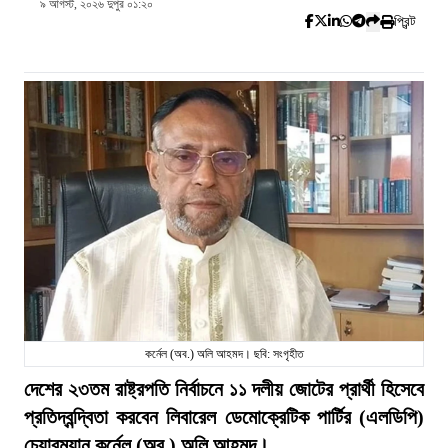
৯ আগস্ট, ২০২৬ দুপুর ০১:২০
প্রিন্ট
কর্নেল (অব.) অলি আহমদ। ছবি: সংগৃহীত
দেশের ২৩তম রাষ্ট্রপতি নির্বাচনে ১১ দলীয় জোটের প্রার্থী হিসেবে
প্রতিদ্বন্দ্বিতা করবেন লিবারেল ডেমোক্রেটিক পার্টির (এলডিপি)
চেয়ারম্যান কর্নেল (অব.) অলি আহমদ।