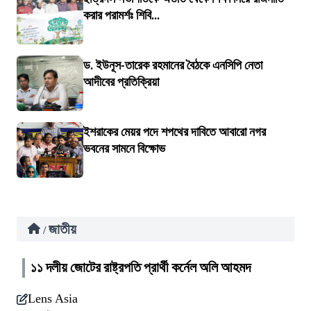
করার পরামর্শঃ শিবি...
ড. ইউনূস-তারেক রহমানের বৈঠকে এনসিপি নেতা
আদীবের প্রতিক্রিয়া
ইশরাকের মেয়র পদে শপথের দাবিতে আবারো নগর
ভবনের সামনে বিক্ষোভ
জাতীয়
/
১১ দলীয় জোটের রাষ্ট্রপতি প্রার্থী কর্নেল অলি আহমদ
Lens Asia