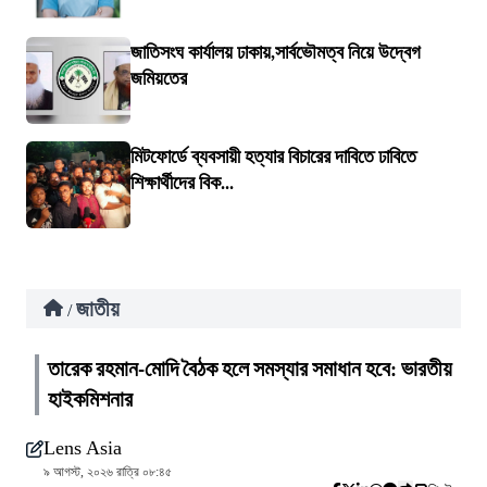
জাতিসংঘ কার্যালয় ঢাকায়,সার্বভৌমত্ব নিয়ে উদ্বেগ
জমিয়তের
মিটফোর্ডে ব্যবসায়ী হত্যার বিচারের দাবিতে ঢাবিতে
শিক্ষার্থীদের বিক...
জাতীয়
/
তারেক রহমান-মোদি বৈঠক হলে সমস্যার সমাধান হবে: ভারতীয়
হাইকমিশনার
Lens Asia
৯ আগস্ট, ২০২৬ রাত্রি ০৮:৪৫