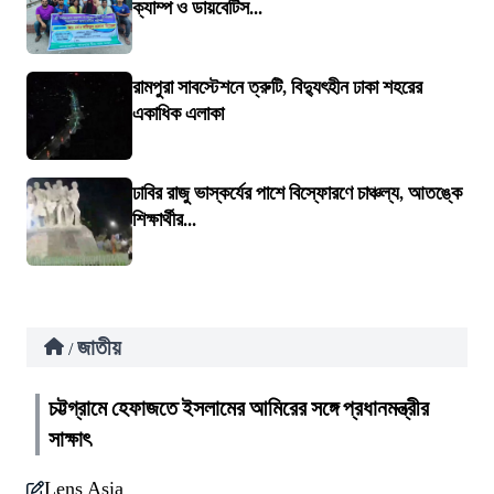
ক্যাম্প ও ডায়বেটিস...
রামপুরা সাবস্টেশনে ত্রুটি, বিদ্যুৎহীন ঢাকা শহরের
একাধিক এলাকা
ঢাবির রাজু ভাস্কর্যের পাশে বিস্ফোরণে চাঞ্চল্য, আতঙ্কে
শিক্ষার্থীর...
জাতীয়
/
চট্টগ্রামে হেফাজতে ইসলামের আমিরের সঙ্গে প্রধানমন্ত্রীর
সাক্ষাৎ
Lens Asia