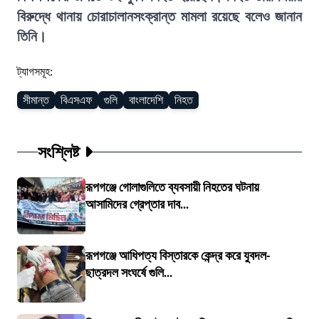
বিরুদ্ধে থানায় চোরাচালানসংক্রান্ত মামলা রয়েছে বলেও জানান
তিনি।
ট্যাগসমূহ:
সীমান্ত
বিএসএফ
গুলি
বাংলাদেশি
নিহত
সংশ্লিষ্ট
রূপগঞ্জে গোলাগুলিতে ব্যবসায়ী নিহতের ঘটনায়
আসামিদের গ্রেপ্তার দাব...
রূপগঞ্জে আধিপত্য বিস্তারকে কেন্দ্র করে যুবদল-
ছাত্রদল সংঘর্ষে গুলি...