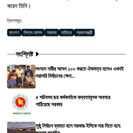
করেন তিনি।
ট্যাগসমূহ:
জনগণ
বিপদে-আপদ
সরকার
দায়িত্ব
প্রধানমন্ত্রী
সংশ্লিষ্ট
সংসদে নারীর আসন ১০০ করতে ঐকমত্য হলেও এখনই
সরাসরি নির্বাচনের ক্ষেত...
৫ সচিবসহ ছয় কর্মকর্তাকে বাধ্যতামূলক অবসরে
পাঠিয়েছে সরকার
সুষ্ঠু নির্বাচন ব্যাহত হলে সরকার-ইসিকে দায় নিতে হবে: