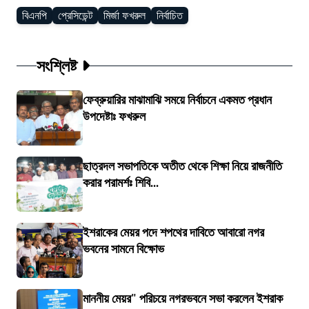
বিএনপি
প্রেসিডেন্ট
মির্জা ফখরুল
নির্বাচিত
সংশ্লিষ্ট
ফেব্রুয়ারির মাঝামাঝি সময়ে নির্বাচনে একমত প্রধান
উপদেষ্টাঃ ফখরুল
ছাত্রদল সভাপতিকে অতীত থেকে শিক্ষা নিয়ে রাজনীতি
করার পরামর্শঃ শিবি...
ইশরাকের মেয়র পদে শপথের দাবিতে আবারো নগর
ভবনের সামনে বিক্ষোভ
মাননীয় মেয়র" পরিচয়ে নগরভবনে সভা করলেন ইশরাক