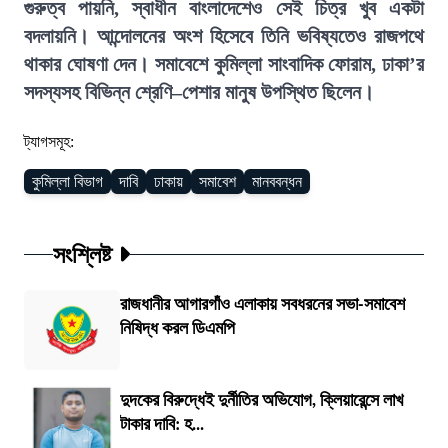
গুরুত্ব পায়নি, স্বাধীন বাংলাদেশেও সেই চিত্র খুব একটা
বদলায়নি। আন্দোলনের অংশ হিসেবে তিনি ভবিষ্যতেও রাজপথে
থাকার ঘোষণা দেন। সমাবেশে কুমিল্লা সাংবাদিক ফোরাম, ঢাকা’র
সদস্যসহ বিভিন্ন শ্রেণি–পেশার মানুষ উপস্থিত ছিলেন।
ট্যাগসমূহ:
কুমিল্লা বিভাগ
দাবি
ঢাকায়
সমাবেশ
মানববন্ধন
সংশ্লিষ্ট
রাজধানীর আগারগাঁও এলাকায় সবধরনের সভা-সমাবেশ
নিষিদ্ধ করল ডিএমপি
দুদকের বিরুদ্ধেই দুর্নীতির অভিযোগ, ক্লিয়ারেন্সে লাখ
টাকার দাবি: হ...