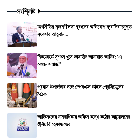
সংশ্লিষ্ট
অর্থনীতির সৃজনশীলতা ধ্বংসের অভিযোগ ফ্যাসিবাদমুক্ত
ব্যবসার আহ্বান...
মিটফোর্ডে নৃশংস খুনে ভাষাহীন জামায়াত আমির: ‘এ
কেমন সমাজ!’
প্রধান উপদেষ্টার সঙ্গে স্পেসএক্স ভাইস প্রেসিডেন্টের
বৈঠক
জাতিসংঘের মানবাধিকার অফিস বন্ধে কঠোর আন্দোলনের
হুঁশিয়ারি হেফাজতের