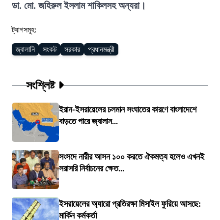
ডা. মো. জহিরুল ইসলাম শাকিলসহ অন্যরা।
ট্যাগসমূহ:
জ্বালানি
সংকট
সরকার
প্রধানমন্ত্রী
সংশ্লিষ্ট
ইরান-ইসরায়েলের চলমান সংঘাতের কারণে বাংলাদেশে
বাড়তে পারে জ্বালান...
সংসদে নারীর আসন ১০০ করতে ঐকমত্য হলেও এখনই
সরাসরি নির্বাচনের ক্ষেত...
ইসরায়েলের অ্যারো প্রতিরক্ষা মিসাইল ফুরিয়ে আসছে:
মার্কিন কর্মকর্তা