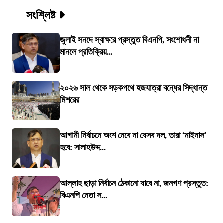
সংশ্লিষ্ট
জুলাই সনদে স্বাক্ষরে প্রস্তুত বিএনপি, সংশোধনী না
মানলে প্রতিক্রিয়...
২০২৬ সাল থেকে সড়কপথে হজযাত্রা বন্ধের সিদ্ধান্ত
মিশরের
আগামী নির্বাচনে অংশ নেবে না যেসব দল, তারা ‘মাইনাস’
হবে: সালাহউদ্দ...
আল্লাহ ছাড়া নির্বাচন ঠেকানো যাবে না, জনগণ প্রস্তুত:
বিএনপি নেতা স...