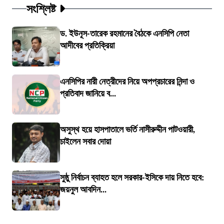
সংশ্লিষ্ট
ড. ইউনূস-তারেক রহমানের বৈঠকে এনসিপি নেতা
আদীবের প্রতিক্রিয়া
এনসিপির নারী নেত্রীদের নিয়ে অপপ্রচারের নিন্দা ও
প্রতিবাদ জানিয়ে ব...
অসুস্থ হয়ে হাসপাতালে ভর্তি নাসীরুদ্দীন পাটওয়ারী,
চাইলেন সবার দোয়া
সুষ্ঠু নির্বাচন ব্যাহত হলে সরকার-ইসিকে দায় নিতে হবে:
জয়নুল আবদিন...