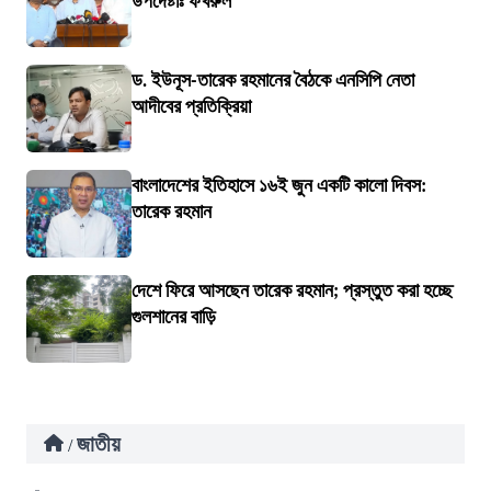
উপদেষ্টাঃ ফখরুল
ড. ইউনূস-তারেক রহমানের বৈঠকে এনসিপি নেতা
আদীবের প্রতিক্রিয়া
বাংলাদেশের ইতিহাসে ১৬ই জুন একটি কালো দিবস:
তারেক রহমান
দেশে ফিরে আসছেন তারেক রহমান; প্রস্তুত করা হচ্ছে
গুলশানের বাড়ি
জাতীয়
/