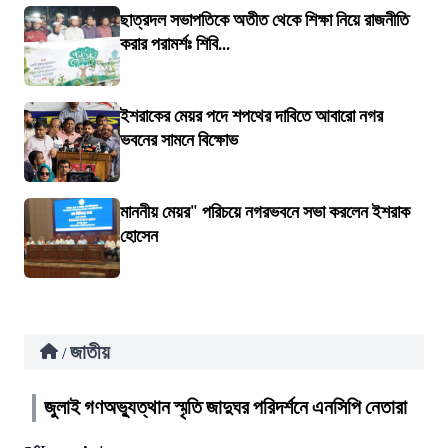
ছাত্রদল সভাপতিকে অতীত থেকে শিক্ষা নিয়ে রাজনীতি
করার পরামর্শঃ শিবি...
ইশরাকের মেয়র পদে শপথের দাবিতে আবারো নগর
ভবনের সামনে বিক্ষোভ
মাননীয় মেয়র" পরিচয়ে নগরভবনে সভা করলেন ইশরাক
হোসেন
জাতীয়
/
জুলাই গণঅভ্যুত্থান স্মৃতি জাদুঘর পরিদর্শনে এনসিপি নেতারা