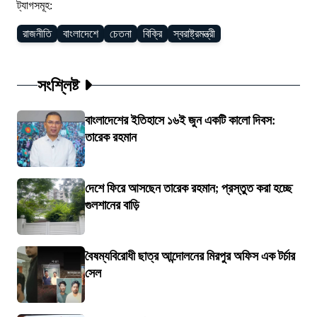
ট্যাগসমূহ:
রাজনীতি
বাংলাদেশে
চেতনা
বিক্রি
স্বরাষ্ট্রমন্ত্রী
সংশ্লিষ্ট
বাংলাদেশের ইতিহাসে ১৬ই জুন একটি কালো দিবস:
তারেক রহমান
দেশে ফিরে আসছেন তারেক রহমান; প্রস্তুত করা হচ্ছে
গুলশানের বাড়ি
বৈষম্যবিরোধী ছাত্র আন্দোলনের মিরপুর অফিস এক টর্চার
সেল