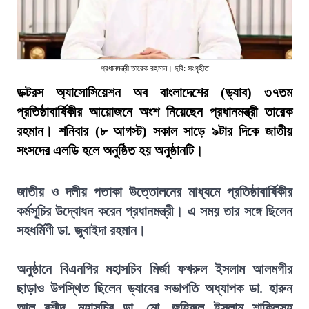
প্রধানমন্ত্রী তারেক রহমান। ছবি: সংগৃহীত
ডক্টরস অ্যাসোসিয়েশন অব বাংলাদেশের (ড্যাব) ৩৭তম
প্রতিষ্ঠাবার্ষিকীর আয়োজনে অংশ নিয়েছেন প্রধানমন্ত্রী তারেক
রহমান। শনিবার (৮ আগস্ট) সকাল সাড়ে ৯টার দিকে জাতীয়
সংসদের এলডি হলে অনুষ্ঠিত হয় অনুষ্ঠানটি।
জাতীয় ও দলীয় পতাকা উত্তোলনের মাধ্যমে প্রতিষ্ঠাবার্ষিকীর
কর্মসূচির উদ্বোধন করেন প্রধানমন্ত্রী। এ সময় তার সঙ্গে ছিলেন
সহধর্মিণী ডা. জুবাইদা রহমান।
অনুষ্ঠানে বিএনপির মহাসচিব মির্জা ফখরুল ইসলাম আলমগীর
ছাড়াও উপস্থিত ছিলেন ড্যাবের সভাপতি অধ্যাপক ডা. হারুন
আল রশীদ, মহাসচিব ডা. মো. জহিরুল ইসলাম শাকিলসহ