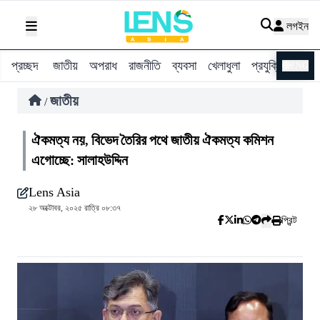
লগইন
প্রচ্ছদ
জাতীয়
অপরাধ
রাজনীতি
ব্যবসা
খেলাধুলা
প্রযুক্তি
বিশ্ব
ENG
জাতীয়
/
ঐকমত্য নয়, বিভেদ তৈরির পথে জাতীয় ঐকমত্য কমিশন
এগোচ্ছে: সালাহউদ্দিন
Lens Asia
২৮ অক্টোবর, ২০২৫ রাত্রি ০৮:৩৭
প্রিন্ট