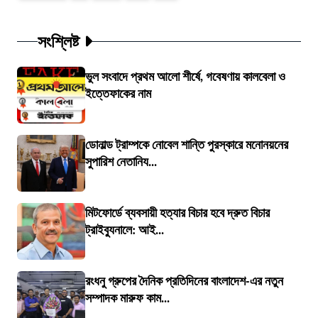
সংশ্লিষ্ট
ভুল সংবাদে প্রথম আলো শীর্ষে, গবেষণায় কালবেলা ও
ইত্তেফাকের নাম
ডোনাল্ড ট্রাম্পকে নোবেল শান্তি পুরস্কারে মনোনয়নের
সুপারিশ নেতানিয...
মিটফোর্ডে ব্যবসায়ী হত্যার বিচার হবে দ্রুত বিচার
ট্রাইব্যুনালে: আই...
রংধনু গ্রুপের দৈনিক প্রতিদিনের বাংলাদেশ-এর নতুন
সম্পাদক মারুফ কাম...