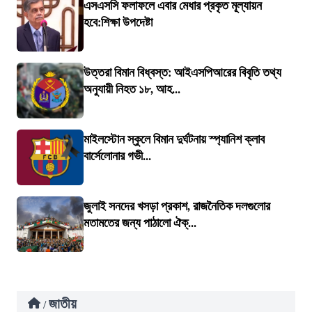
এসএসসি ফলাফলে এবার মেধার প্রকৃত মূল্যায়ন
হবে:শিক্ষা উপদেষ্টা
উত্তরা বিমান বিধ্বস্ত: আইএসপিআরের বিবৃতি তথ্য
অনুযায়ী নিহত ১৮, আহ...
মাইলস্টোন স্কুলে বিমান দুর্ঘটনায় স্প্যানিশ ক্লাব
বার্সেলোনার গভী...
জুলাই সনদের খসড়া প্রকাশ, রাজনৈতিক দলগুলোর
মতামতের জন্য পাঠালো ঐক্...
জাতীয়
/