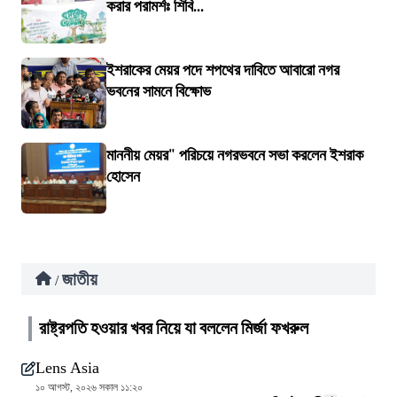
করার পরামর্শঃ শিবি...
ইশরাকের মেয়র পদে শপথের দাবিতে আবারো নগর
ভবনের সামনে বিক্ষোভ
মাননীয় মেয়র" পরিচয়ে নগরভবনে সভা করলেন ইশরাক
হোসেন
জাতীয়
/
রাষ্ট্রপতি হওয়ার খবর নিয়ে যা বললেন মির্জা ফখরুল
Lens Asia
১০ আগস্ট, ২০২৬ সকাল ১১:২০