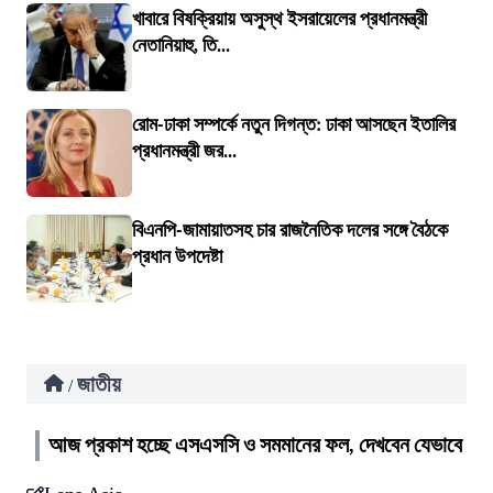
খাবারে বিষক্রিয়ায় অসুস্থ ইসরায়েলের প্রধানমন্ত্রী
নেতানিয়াহু, তি...
রোম-ঢাকা সম্পর্কে নতুন দিগন্ত: ঢাকা আসছেন ইতালির
প্রধানমন্ত্রী জর...
বিএনপি-জামায়াতসহ চার রাজনৈতিক দলের সঙ্গে বৈঠকে
প্রধান উপদেষ্টা
জাতীয়
/
আজ প্রকাশ হচ্ছে এসএসসি ও সমমানের ফল, দেখবেন যেভাবে