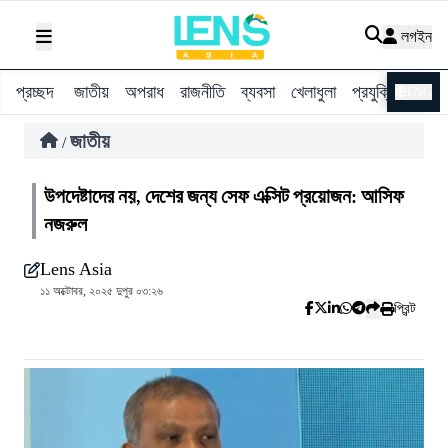
লগইন
প্রচ্ছদ
জাতীয়
অপরাধ
রাজনীতি
ব্যবসা
খেলাধুলা
প্রযুক্তি
বিশ্ব
ENG
জাতীয়
/
উপদেষ্টাদের নয়, দেশের জন্য সেফ এক্সিট প্রয়োজন: আসিফ
নজরুল
Lens Asia
১১ অক্টোবর, ২০২৫ দুপুর ০৩:২৬
প্রিন্ট