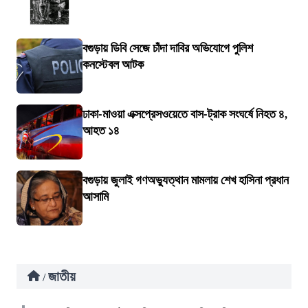
বগুড়ায় ডিবি সেজে চাঁদা দাবির অভিযোগে পুলিশ
কনস্টেবল আটক
ঢাকা-মাওয়া এক্সপ্রেসওয়েতে বাস-ট্রাক সংঘর্ষে নিহত ৪,
আহত ১৪
বগুড়ায় জুলাই গণঅভ্যুত্থান মামলায় শেখ হাসিনা প্রধান
আসামি
জাতীয়
/