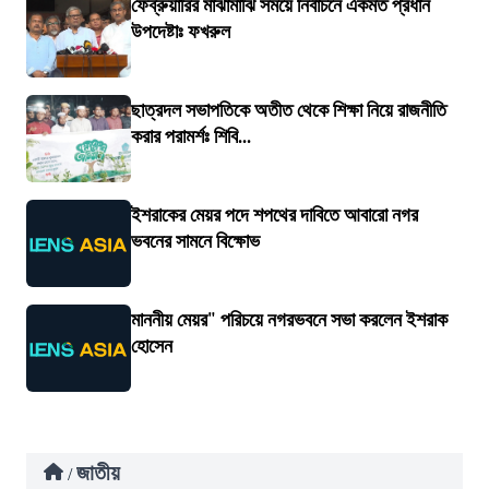
ফেব্রুয়ারির মাঝামাঝি সময়ে নির্বাচনে একমত প্রধান
উপদেষ্টাঃ ফখরুল
ছাত্রদল সভাপতিকে অতীত থেকে শিক্ষা নিয়ে রাজনীতি
করার পরামর্শঃ শিবি...
ইশরাকের মেয়র পদে শপথের দাবিতে আবারো নগর
ভবনের সামনে বিক্ষোভ
মাননীয় মেয়র" পরিচয়ে নগরভবনে সভা করলেন ইশরাক
হোসেন
জাতীয়
/