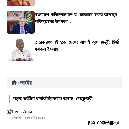
বাংলাদেশ-পাকিস্তান সম্পর্ক জোরদারে ঢাকায় আসছেন
পাকিস্তানের উপপ্রধ...
তারেক রহমানই হবেন দেশের আগামী প্রধানমন্ত্রী: মির্জা
ফখরুল ইসলাম
জাতীয়
/
সড়ক দুর্ঘটনা ধারাবাহিকভাবে কমছে: সেতুমন্ত্রী
Lens Asia
৮ আগস্ট, ২০২৬ রাত্রি ০৮:৫৮
প্রিন্ট