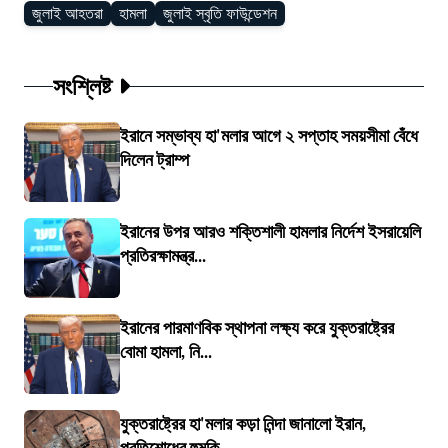
জুলাই আহতরা
হামলা
জুলাই স্বৃতি ফাউন্ডেশন
সংশ্লিষ্ট
ইরানে সম্ভাব্য হা'মলার আগে ২ সপ্তাহ সময়সীমা বেঁধে
দিলেন ট্রাম্প
ইরানের উপর আরও শক্তিশালী হামলার নির্দেশ ইসরায়েলি
প্রতিরক্ষামন্ত্র...
ইরানের পারমাণবিক স্থাপনা লক্ষ্য করে যুক্তরাষ্ট্রের
বোমা হামলা, নি...
যুক্তরাষ্ট্রের হা'মলার কড়া নিন্দা জানালো ইরান,