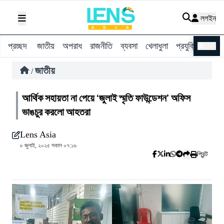
লগইন
প্রচ্ছদ
জাতীয়
অপরাধ
রাজনীতি
ব্যবসা
খেলাধুলা
প্রযুক্তি
বিশ্ব
ENG
জাতীয়
/
আর্থিক সহায়তা না পেয়ে ‘জুলাই স্মৃতি ফাউন্ডেশন’ অফিস
ভাঙচুর করলো আহতরা
Lens Asia
৮ জুলাই, ২০২৫ সকাল ০৭:১৬
প্রিন্ট