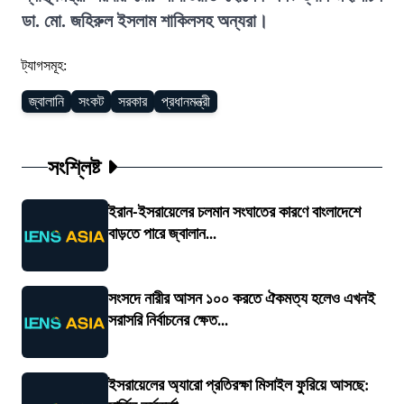
ডা. মো. জহিরুল ইসলাম শাকিলসহ অন্যরা।
ট্যাগসমূহ:
জ্বালানি
সংকট
সরকার
প্রধানমন্ত্রী
সংশ্লিষ্ট
ইরান-ইসরায়েলের চলমান সংঘাতের কারণে বাংলাদেশে
বাড়তে পারে জ্বালান...
সংসদে নারীর আসন ১০০ করতে ঐকমত্য হলেও এখনই
সরাসরি নির্বাচনের ক্ষেত...
ইসরায়েলের অ্যারো প্রতিরক্ষা মিসাইল ফুরিয়ে আসছে: