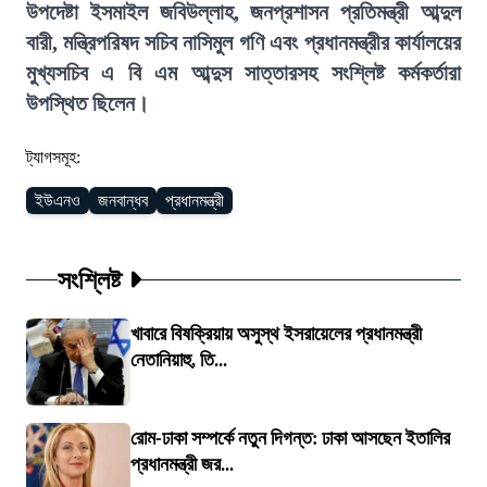
উপদেষ্টা ইসমাইল জবিউল্লাহ, জনপ্রশাসন প্রতিমন্ত্রী আব্দুল
বারী, মন্ত্রিপরিষদ সচিব নাসিমুল গণি এবং প্রধানমন্ত্রীর কার্যালয়ের
মুখ্যসচিব এ বি এম আব্দুস সাত্তারসহ সংশ্লিষ্ট কর্মকর্তারা
উপস্থিত ছিলেন।
ট্যাগসমূহ:
ইউএনও
জনবান্ধব
প্রধানমন্ত্রী
সংশ্লিষ্ট
খাবারে বিষক্রিয়ায় অসুস্থ ইসরায়েলের প্রধানমন্ত্রী
নেতানিয়াহু, তি...
রোম-ঢাকা সম্পর্কে নতুন দিগন্ত: ঢাকা আসছেন ইতালির
প্রধানমন্ত্রী জর...