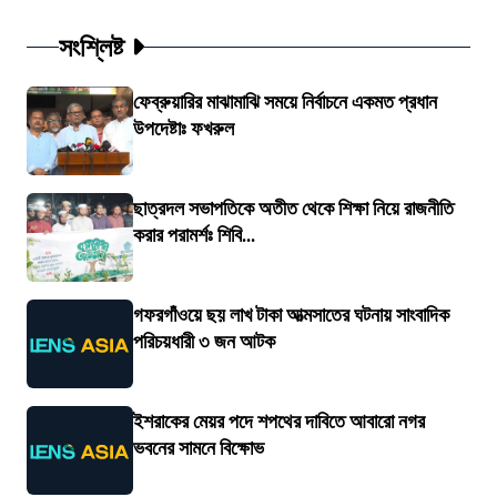
সংশ্লিষ্ট
ফেব্রুয়ারির মাঝামাঝি সময়ে নির্বাচনে একমত প্রধান
উপদেষ্টাঃ ফখরুল
ছাত্রদল সভাপতিকে অতীত থেকে শিক্ষা নিয়ে রাজনীতি
করার পরামর্শঃ শিবি...
গফরগাঁওয়ে ছয় লাখ টাকা আত্মসাতের ঘটনায় সাংবাদিক
পরিচয়ধারী ৩ জন আটক
ইশরাকের মেয়র পদে শপথের দাবিতে আবারো নগর
ভবনের সামনে বিক্ষোভ