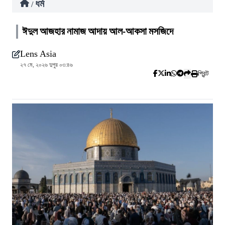
ধর্ম
/
ঈদুল আজহার নামাজ আদায় আল-আকসা মসজিদে
Lens Asia
২৭ মে, ২০২৬ দুপুর ০৩:৪৬
প্রিন্ট