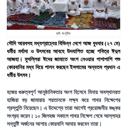
ছবি: সংগৃহীত
সৌদি আরবসহ মধ্যপ্রাচ্যের বিভিন্ন দেশে আজ বুধবার (২৭ মে)
ধর্মীয় মর্যাদা ও উৎসবের আবহে উদযাপিত হচ্ছে পবিত্র ঈদুল
আজহা। মুসল্লিরা ঈদের জামাতে অংশ নেওয়ার পাশাপাশি পশু
কোরবানির মধ্য দিয়ে পালন করছেন ইসলামের অন্যতম প্রধান এ
ধর্মীয় উৎসব।
হজের গুরুত্বপূর্ণ আনুষ্ঠানিকতার অংশ হিসেবে মিনায় অবস্থানরত
হাজিরা বড় জামারায় শয়তানকে লক্ষ্য করে পাথর নিক্ষেপের
প্রস্তুতি নিয়েছেন। এ উদ্দেশ্যে তারা আগেই প্রয়োজনীয় কঙ্কর
সংগ্রহ করেন। ১০ জিলহজ সকালে পাথর নিক্ষেপ শেষে আল্লাহর
সন্তুষ্টি অর্জনের আশায় কোরবানি আদায় করবেন তারা।