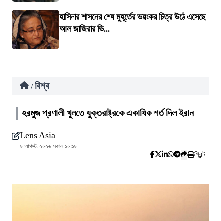
হাসিনার শাসনের শেষ মুহূর্তের ভয়ংকর চিত্র উঠে এসেছে
আল জাজিরার ভি...
বিশ্ব
/
হরমুজ প্রণালী খুলতে যুক্তরাষ্ট্রকে একাধিক শর্ত দিল ইরান
Lens Asia
৯ আগস্ট, ২০২৬ সকাল ১০:১৯
প্রিন্ট