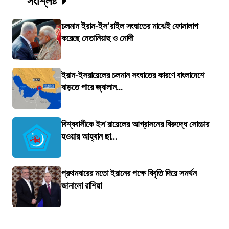
সংশ্লিষ্ট
চলমান ইরান-ইস'রাইল সংঘাতের মাঝেই ফোনালাপ
করেছে নেতানিয়াহু ও মোদী
ইরান-ইসরায়েলের চলমান সংঘাতের কারণে বাংলাদেশে
বাড়তে পারে জ্বালান...
বিশ্ববাসীকে ইস'রায়েলের আগ্রাসনের বিরুদ্ধে সোচ্চার
হওয়ার আহ্বান ছা...
প্রথমবারের মতো ইরানের পক্ষে বিবৃতি দিয়ে সমর্থন
জানালো রাশিয়া