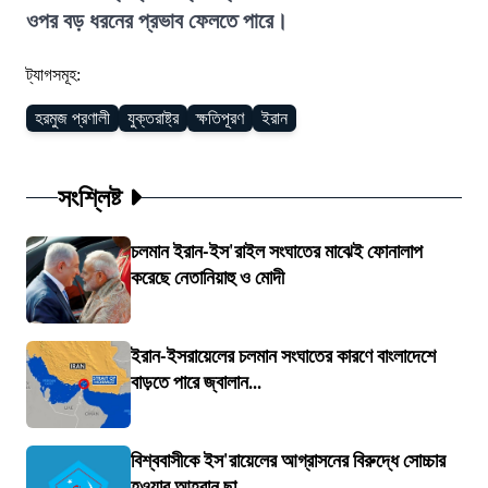
ওপর বড় ধরনের প্রভাব ফেলতে পারে।
ট্যাগসমূহ:
হরমুজ প্রণালী
যুক্তরাষ্ট্র
ক্ষতিপূরণ
ইরান
সংশ্লিষ্ট
চলমান ইরান-ইস'রাইল সংঘাতের মাঝেই ফোনালাপ
করেছে নেতানিয়াহু ও মোদী
ইরান-ইসরায়েলের চলমান সংঘাতের কারণে বাংলাদেশে
বাড়তে পারে জ্বালান...
বিশ্ববাসীকে ইস'রায়েলের আগ্রাসনের বিরুদ্ধে সোচ্চার
হওয়ার আহ্বান ছা...