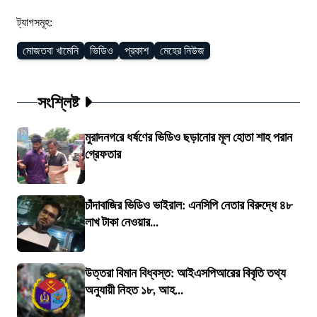
ট্যাগসমূহ:
মোজতবা খামেনি
ভিডিও
প্রকাশ
মেহের নিউজ
সংশ্লিষ্ট
মুরাদনগরে ধর্ষণের ভিডিও ছড়ানোর মূল হোতা শাহ পরান
গ্রেফতার
চাঁদাবাজির ভিডিও ভাইরাল: এনসিপি নেতার বিরুদ্ধে ৪৮
লাখ টাকা নেওয়ার...
উত্তরা বিমান বিধ্বস্ত: আইএসপিআরের বিবৃতি তথ্য
অনুযায়ী নিহত ১৮, আহ...