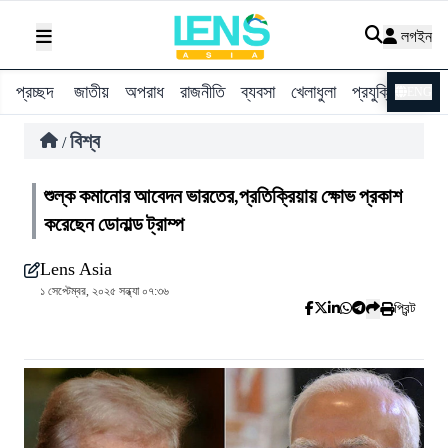
লগইন
প্রচ্ছদ
জাতীয়
অপরাধ
রাজনীতি
ব্যবসা
খেলাধুলা
প্রযুক্তি
বিশ্ব
ENG
বিশ্ব
/
শুল্ক কমানোর আবেদন ভারতের,প্রতিক্রিয়ায় ক্ষোভ প্রকাশ
করেছেন ডোনাল্ড ট্রাম্প
Lens Asia
১ সেপ্টেম্বর, ২০২৫ সন্ধ্যা ০৭:৩৬
প্রিন্ট