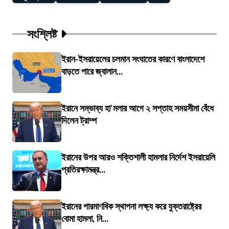
সংশ্লিষ্ট
ইরান-ইসরায়েলের চলমান সংঘাতের কারণে বাংলাদেশে
বাড়তে পারে জ্বালান...
ইরানে সম্ভাব্য হা'মলার আগে ২ সপ্তাহ সময়সীমা বেঁধে
দিলেন ট্রাম্প
ইরানের উপর আরও শক্তিশালী হামলার নির্দেশ ইসরায়েলি
প্রতিরক্ষামন্ত্র...
ইরানের পারমাণবিক স্থাপনা লক্ষ্য করে যুক্তরাষ্ট্রের
বোমা হামলা, নি...