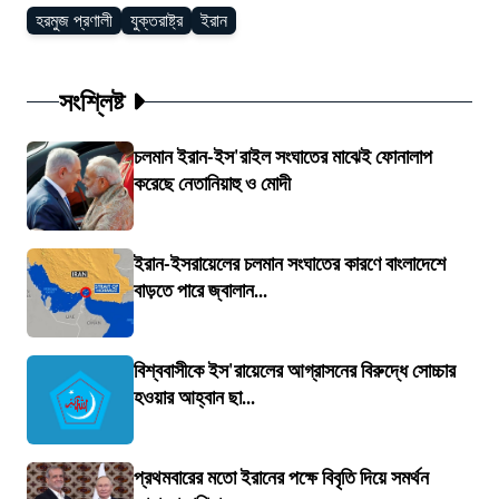
হরমুজ প্রণালী
যুক্তরাষ্ট্র
ইরান
সংশ্লিষ্ট
চলমান ইরান-ইস'রাইল সংঘাতের মাঝেই ফোনালাপ
করেছে নেতানিয়াহু ও মোদী
ইরান-ইসরায়েলের চলমান সংঘাতের কারণে বাংলাদেশে
বাড়তে পারে জ্বালান...
বিশ্ববাসীকে ইস'রায়েলের আগ্রাসনের বিরুদ্ধে সোচ্চার
হওয়ার আহ্বান ছা...
প্রথমবারের মতো ইরানের পক্ষে বিবৃতি দিয়ে সমর্থন