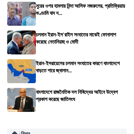
নুরের ওপর হামলার নিন্দা আসিফ নজরুলের, প্রতিক্রিয়ায়
ভণ্ডামি বাদ দ...
চলমান ইরান-ইস'রাইল সংঘাতের মাঝেই ফোনালাপ
করেছে নেতানিয়াহু ও মোদী
ইরান-ইসরায়েলের চলমান সংঘাতের কারণে বাংলাদেশে
বাড়তে পারে জ্বালান...
বাংলাদেশে রাজনৈতিক দল নিষিদ্ধের আইনে উদ্বেগ
প্রকাশ করেছে জাতিসংঘ