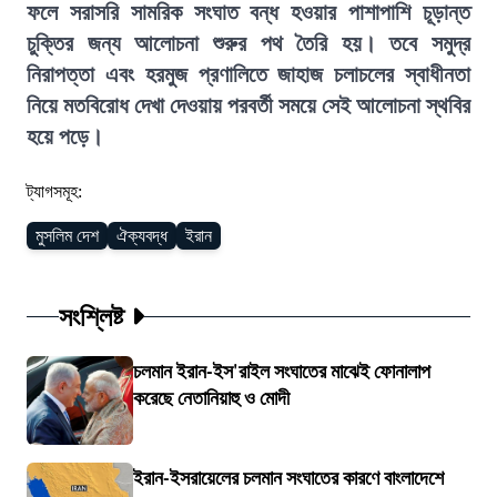
ফলে সরাসরি সামরিক সংঘাত বন্ধ হওয়ার পাশাপাশি চূড়ান্ত
চুক্তির জন্য আলোচনা শুরুর পথ তৈরি হয়। তবে সমুদ্র
নিরাপত্তা এবং হরমুজ প্রণালিতে জাহাজ চলাচলের স্বাধীনতা
নিয়ে মতবিরোধ দেখা দেওয়ায় পরবর্তী সময়ে সেই আলোচনা স্থবির
হয়ে পড়ে।
ট্যাগসমূহ:
মুসলিম দেশ
ঐক্যবদ্ধ
ইরান
সংশ্লিষ্ট
চলমান ইরান-ইস'রাইল সংঘাতের মাঝেই ফোনালাপ
করেছে নেতানিয়াহু ও মোদী
ইরান-ইসরায়েলের চলমান সংঘাতের কারণে বাংলাদেশে