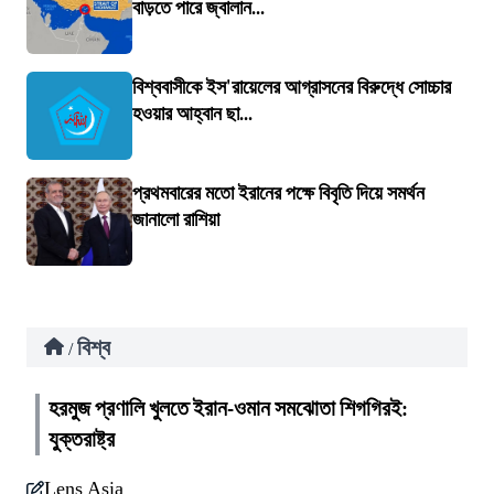
বাড়তে পারে জ্বালান...
বিশ্ববাসীকে ইস'রায়েলের আগ্রাসনের বিরুদ্ধে সোচ্চার
হওয়ার আহ্বান ছা...
প্রথমবারের মতো ইরানের পক্ষে বিবৃতি দিয়ে সমর্থন
জানালো রাশিয়া
বিশ্ব
/
হরমুজ প্রণালি খুলতে ইরান-ওমান সমঝোতা শিগগিরই:
যুক্তরাষ্ট্র
Lens Asia