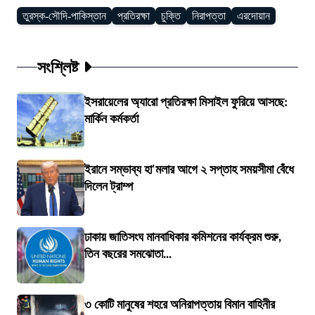
তুরস্ক-সৌদি-পাকিস্তান
প্রতিরক্ষা
চুক্তি
নিরাপত্তা
এরদোয়ান
সংশ্লিষ্ট
ইসরায়েলের অ্যারো প্রতিরক্ষা মিসাইল ফুরিয়ে আসছে:
মার্কিন কর্মকর্তা
ইরানে সম্ভাব্য হা'মলার আগে ২ সপ্তাহ সময়সীমা বেঁধে
দিলেন ট্রাম্প
ঢাকায় জাতিসংঘ মানবাধিকার কমিশনের কার্যক্রম শুরু,
তিন বছরের সমঝোতা...
৩ কোটি মানুষের শহরে অনিরাপত্তায় বিমান বাহিনীর