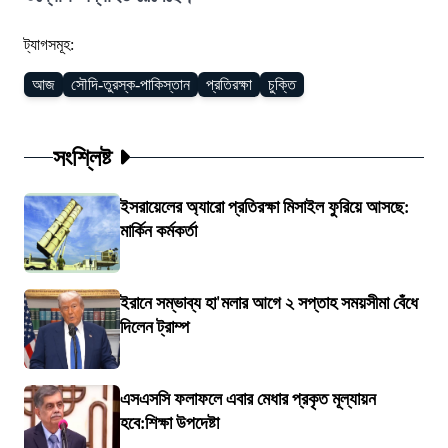
ট্যাগসমূহ:
আজ
সৌদি-তুরস্ক-পাকিস্তান
প্রতিরক্ষা
চুক্তি
সংশ্লিষ্ট
ইসরায়েলের অ্যারো প্রতিরক্ষা মিসাইল ফুরিয়ে আসছে:
মার্কিন কর্মকর্তা
ইরানে সম্ভাব্য হা'মলার আগে ২ সপ্তাহ সময়সীমা বেঁধে
দিলেন ট্রাম্প
এসএসসি ফলাফলে এবার মেধার প্রকৃত মূল্যায়ন
হবে:শিক্ষা উপদেষ্টা