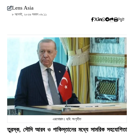
Lens Asia
৮ আগস্ট, ২০২৬ সকাল ০৯:১১
প্রিন্ট
এরদোয়ান। ছবি: সংগৃহীত
তুরস্ক, সৌদি আরব ও পাকিস্তানের মধ্যে সামরিক সহযোগিতা