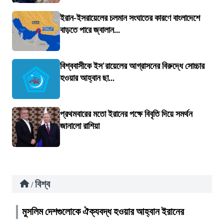
ইরান-ইসরায়েলের চলমান সংঘাতের কারণে বাংলাদেশে
বাড়তে পারে জ্বালান...
বিশ্ববাসীকে ইস'রায়েলের আগ্রাসনের বিরুদ্ধে সোচ্চার
হওয়ার আহ্বান ছা...
প্রথমবারের মতো ইরানের পক্ষে বিবৃতি দিয়ে সমর্থন
জানালো রাশিয়া
বিশ্ব
/
মুসলিম দেশগুলোকে ঐক্যবদ্ধ হওয়ার আহ্বান ইরানের