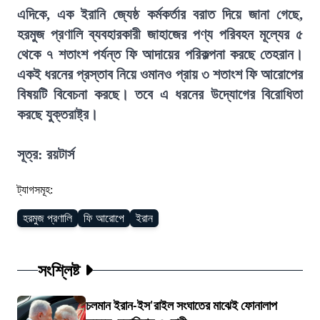
এদিকে, এক ইরানি জ্যেষ্ঠ কর্মকর্তার বরাত দিয়ে জানা গেছে,
হরমুজ প্রণালি ব্যবহারকারী জাহাজের পণ্য পরিবহন মূল্যের ৫
থেকে ৭ শতাংশ পর্যন্ত ফি আদায়ের পরিকল্পনা করছে তেহরান।
একই ধরনের প্রস্তাব নিয়ে ওমানও প্রায় ৩ শতাংশ ফি আরোপের
বিষয়টি বিবেচনা করছে। তবে এ ধরনের উদ্যোগের বিরোধিতা
করছে যুক্তরাষ্ট্র।
সূত্র: রয়টার্স
ট্যাগসমূহ:
হরমুজ প্রণালি
ফি আরোপে
ইরান
সংশ্লিষ্ট
চলমান ইরান-ইস'রাইল সংঘাতের মাঝেই ফোনালাপ