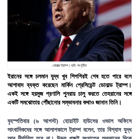
ডোনাল্ড ট্রাম্প। ছবি: সংগৃহীত
ইরানের সঙ্গে চলমান যুদ্ধ খুব শিগগিরই শেষ হতে পারে বলে
আশাবাদ ব্যক্ত করেছেন মার্কিন প্রেসিডেন্ট ডোনাল্ড ট্রাম্প।
একই সঙ্গে হরমুজ প্রণালি পুনরায় চালু করতে তেহরানের সঙ্গে
একটি সমঝোতায় পৌঁছানোর সম্ভাবনার কথাও জানান তিনি।
বৃহস্পতিবার (৬ আগস্ট) হোয়াইট হাউসের ওভাল অফিসে
সাংবাদিকদের সঙ্গে আলাপকালে ট্রাম্প বলেন, তার বিশ্বাস যুদ্ধ
আর দীর্ঘায়িত হবে না। উভয় পক্ষই সংঘাতের অবসানের দিকে