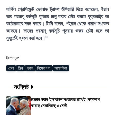
মার্কিন প্রেসিডেন্ট ডোনাল্ড ট্রাম্প হুঁশিয়ারি দিয়ে বলেছেন, ইরান
তার পরমাণু কর্মসূচি পুনরায় চালু করার চেষ্টা করলে যুক্তরাষ্ট্র তা
কঠোরভাবে দমন করবে। তিনি বলেন, “ইরান থেকে খারাপ সংকেত
আসছে। তাদের পরমাণু কর্মসূচি পুনরায় শুরুর চেষ্টা হলে তা
মুহূর্তেই ধ্বংস করা হবে।”
ট্যাগসমূহ:
তেল
শিল্প
ইরান
নিষেধাগগা
আমপরিকা
সংশ্লিষ্ট
চলমান ইরান-ইস'রাইল সংঘাতের মাঝেই ফোনালাপ
করেছে নেতানিয়াহু ও মোদী