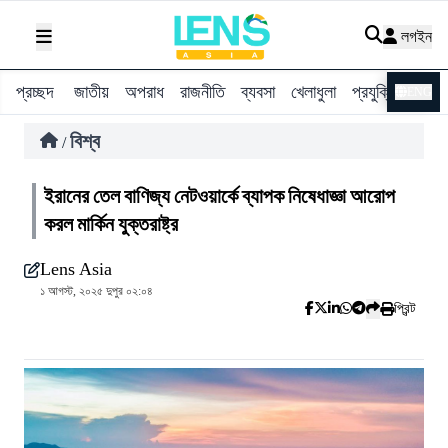
লগইন
প্রচ্ছদ
জাতীয়
অপরাধ
রাজনীতি
ব্যবসা
খেলাধুলা
প্রযুক্তি
বিশ্ব
ENG
বিশ্ব
/
ইরানের তেল বাণিজ্য নেটওয়ার্কে ব্যাপক নিষেধাজ্ঞা আরোপ
করল মার্কিন যুক্তরাষ্ট্র
Lens Asia
১ আগস্ট, ২০২৫ দুপুর ০২:০৪
প্রিন্ট