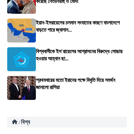
করেছে নেতানিয়াহু ও মোদী
ইরান-ইসরায়েলের চলমান সংঘাতের কারণে বাংলাদেশে
বাড়তে পারে জ্বালান...
বিশ্ববাসীকে ইস'রায়েলের আগ্রাসনের বিরুদ্ধে সোচ্চার
হওয়ার আহ্বান ছা...
প্রথমবারের মতো ইরানের পক্ষে বিবৃতি দিয়ে সমর্থন
জানালো রাশিয়া
বিশ্ব
/