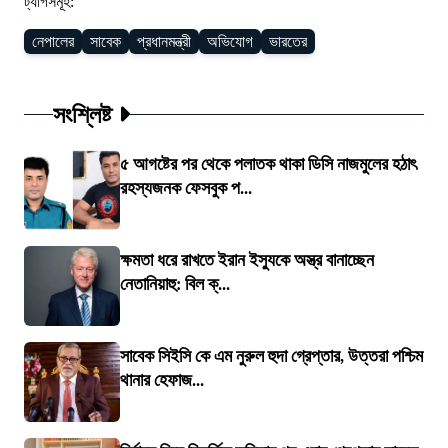
ট্যাগসমূহ:
নেপালের
সাবেক
প্রধানমন্ত্রী
অভিযোগ
ভারতের
সংশ্লিষ্ট
৫ আগষ্টের পর থেকে পলাতক থাকা ডিসি নাজমুলের হঠাৎ
রহস্যজনক ফেসবুক প...
ক্ষমতা ধরে রাখতে ইরান ইস্যুকে অস্ত্র বানাচ্ছেন
নেতানিয়াহু: বিল ক্...
সাবেক সিইসি কে এম নুরুল হুদা গ্রেপ্তার, উত্তরা পশ্চিম
থানার হেফাজ...