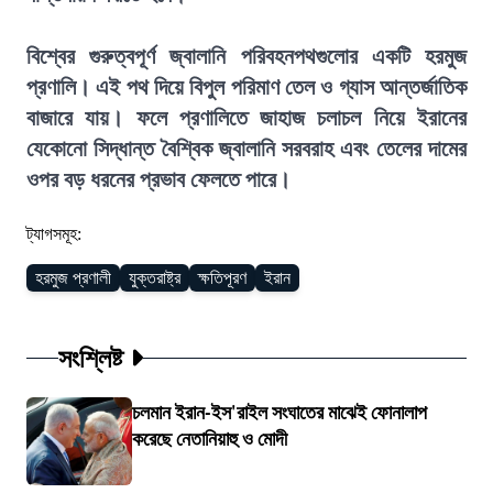
বিশ্বের গুরুত্বপূর্ণ জ্বালানি পরিবহনপথগুলোর একটি হরমুজ
প্রণালি। এই পথ দিয়ে বিপুল পরিমাণ তেল ও গ্যাস আন্তর্জাতিক
বাজারে যায়। ফলে প্রণালিতে জাহাজ চলাচল নিয়ে ইরানের
যেকোনো সিদ্ধান্ত বৈশ্বিক জ্বালানি সরবরাহ এবং তেলের দামের
ওপর বড় ধরনের প্রভাব ফেলতে পারে।
ট্যাগসমূহ:
হরমুজ প্রণালী
যুক্তরাষ্ট্র
ক্ষতিপূরণ
ইরান
সংশ্লিষ্ট
চলমান ইরান-ইস'রাইল সংঘাতের মাঝেই ফোনালাপ
করেছে নেতানিয়াহু ও মোদী