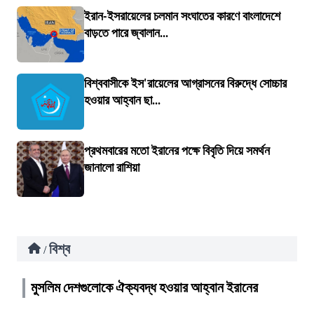
ইরান-ইসরায়েলের চলমান সংঘাতের কারণে বাংলাদেশে
বাড়তে পারে জ্বালান...
বিশ্ববাসীকে ইস'রায়েলের আগ্রাসনের বিরুদ্ধে সোচ্চার
হওয়ার আহ্বান ছা...
প্রথমবারের মতো ইরানের পক্ষে বিবৃতি দিয়ে সমর্থন
জানালো রাশিয়া
বিশ্ব
/
মুসলিম দেশগুলোকে ঐক্যবদ্ধ হওয়ার আহ্বান ইরানের