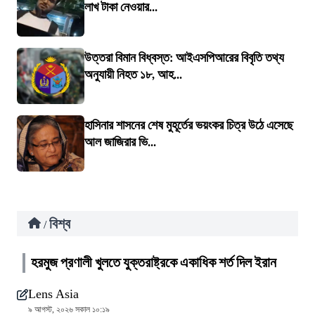
লাখ টাকা নেওয়ার...
উত্তরা বিমান বিধ্বস্ত: আইএসপিআরের বিবৃতি তথ্য
অনুযায়ী নিহত ১৮, আহ...
হাসিনার শাসনের শেষ মুহূর্তের ভয়ংকর চিত্র উঠে এসেছে
আল জাজিরার ভি...
বিশ্ব
/
হরমুজ প্রণালী খুলতে যুক্তরাষ্ট্রকে একাধিক শর্ত দিল ইরান
Lens Asia
৯ আগস্ট, ২০২৬ সকাল ১০:১৯