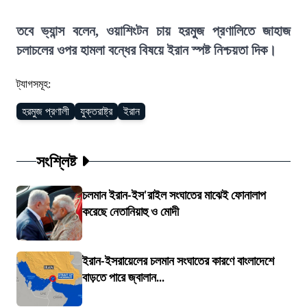
তবে ভ্যান্স বলেন, ওয়াশিংটন চায় হরমুজ প্রণালিতে জাহাজ
চলাচলের ওপর হামলা বন্ধের বিষয়ে ইরান স্পষ্ট নিশ্চয়তা দিক।
ট্যাগসমূহ:
হরমুজ প্রণালী
যুক্তরাষ্ট্র
ইরান
সংশ্লিষ্ট
চলমান ইরান-ইস'রাইল সংঘাতের মাঝেই ফোনালাপ
করেছে নেতানিয়াহু ও মোদী
ইরান-ইসরায়েলের চলমান সংঘাতের কারণে বাংলাদেশে
বাড়তে পারে জ্বালান...