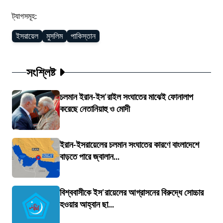
ট্যাগসমূহ:
ইসরায়েল
মুসলিম
পাকিস্তান
সংশ্লিষ্ট
চলমান ইরান-ইস'রাইল সংঘাতের মাঝেই ফোনালাপ
করেছে নেতানিয়াহু ও মোদী
ইরান-ইসরায়েলের চলমান সংঘাতের কারণে বাংলাদেশে
বাড়তে পারে জ্বালান...
বিশ্ববাসীকে ইস'রায়েলের আগ্রাসনের বিরুদ্ধে সোচ্চার
হওয়ার আহ্বান ছা...