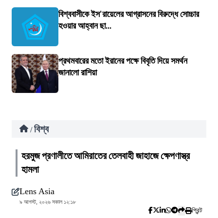
বিশ্ববাসীকে ইস'রায়েলের আগ্রাসনের বিরুদ্ধে সোচ্চার
হওয়ার আহ্বান ছা...
প্রথমবারের মতো ইরানের পক্ষে বিবৃতি দিয়ে সমর্থন
জানালো রাশিয়া
বিশ্ব
/
হরমুজ প্রণালীতে আমিরাতের তেলবাহী জাহাজে ক্ষেপণাস্ত্র
হামলা
Lens Asia
৯ আগস্ট, ২০২৬ সকাল ১২:১৮
প্রিন্ট