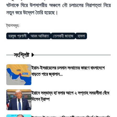
ঘটনাকে ঘিরে উপসাগরীয় অঞ্চলে নৌ চলাচলের নিরাপত্তা নিয়ে
নতুন করে উদ্বেগ তৈরি হয়েছে।
ট্যাগসমূহ:
হরমুজ প্রণালী
আরব আমিরাত
তেলবাহী জাহাজ
হামলা
সংশ্লিষ্ট
ইরান-ইসরায়েলের চলমান সংঘাতের কারণে বাংলাদেশে
বাড়তে পারে জ্বালান...
ইরানে সম্ভাব্য হা'মলার আগে ২ সপ্তাহ সময়সীমা বেঁধে
দিলেন ট্রাম্প