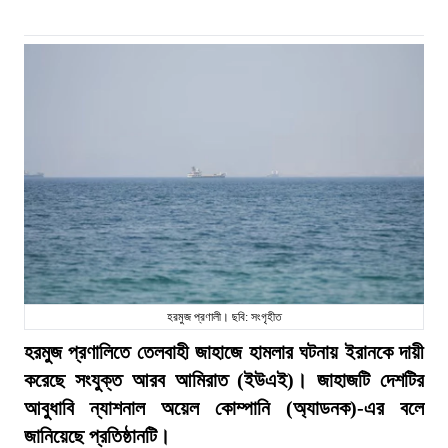
হরমুজ প্রণালী। ছবি: সংগৃহীত
হরমুজ প্রণালিতে তেলবাহী জাহাজে হামলার ঘটনায় ইরানকে দায়ী
করেছে সংযুক্ত আরব আমিরাত (ইউএই)। জাহাজটি দেশটির
আবুধাবি ন্যাশনাল অয়েল কোম্পানি (অ্যাডনক)-এর বলে
জানিয়েছে প্রতিষ্ঠানটি।