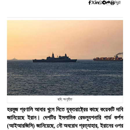
প্রিন্ট
ছবি: সংগৃহীত
হরমুজ প্রণালি আবার খুলে দিতে যুক্তরাষ্ট্রের কাছে কয়েকটি দাবি
জানিয়েছে ইরান। দেশটির ইসলামিক রেভল্যুশনারি গার্ড কর্পস
(আইআরজিসি) জানিয়েছে, নৌ অবরোধ প্রত্যাহার, ইরানের ওপর