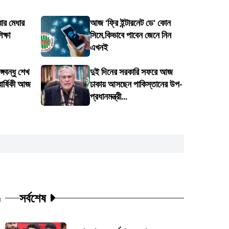
র মেধার
আজ ‘ফ্রি ইন্টারনেট ডে‘ কোন
ক্ষা
সিমে,কিভাবে পাবেন জেনে নিন
এখনই
গবন্ধু শেখ
দুই দিনের সরকারি সফরে আজ
বার্ষিকী আজ
ঢাকায় আসছেন পাকিস্তানের উপ-
প্রধানমন্ত্রী...
সর্বশেষ
ট