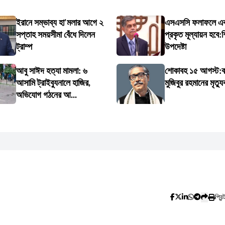
ইরানে সম্ভাব্য হা'মলার আগে ২
এসএসসি ফলাফলে এবা
সপ্তাহ সময়সীমা বেঁধে দিলেন
প্রকৃত মূল্যায়ন হবে:শি
ট্রাম্প
উপদেষ্টা
আবু সাঈদ হত্যা মামলা: ৬
শোকাবহ ১৫ আগস্ট:বঙ্
আসামি ট্রাইব্যুনালে হাজির,
মুজিবুর রহমানের মৃত্যু
অভিযোগ গঠনের আ...
প্রিন্