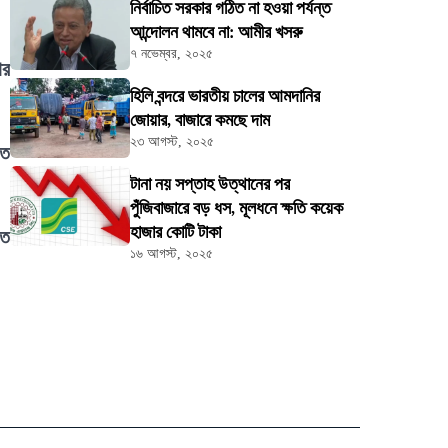
নির্বাচিত সরকার গঠিত না হওয়া পর্যন্ত
আন্দোলন থামবে না: আমীর খসরু
৭ নভেম্বর, ২০২৫
ার
হিলি বন্দরে ভারতীয় চালের আমদানির
জোয়ার, বাজারে কমছে দাম
২৩ আগস্ট, ২০২৫
তে
টানা নয় সপ্তাহ উত্থানের পর
পুঁজিবাজারে বড় ধস, মূলধনে ক্ষতি কয়েক
হাজার কোটি টাকা
গত
১৬ আগস্ট, ২০২৫