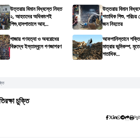
উত্তরায় বিমান বিধ্বস্তে নিহত
উত্তরায় বিমান বিধ্
২, আহতদের অধিকাংশই
শতাধিক শিশু, পরিচয় 
শিশু,হাসপাতালে আহ...
জন নিহতের
গাজায় গণহত্যা ও অবরোধের
আফগানিস্তানে শক্তি
বিরুদ্ধে ইস্তাম্বুলে গণজাগরণ
মাত্রার ভূমিকম্প, মৃত
শতাধিক...
্তি
রক্ষা চুক্তি
প্রিন্