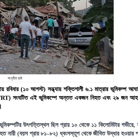
সংগৃহীত ছবি
েলায় রবিবার (১০ আগস্ট) সন্ধ্যায় শক্তিশালী ৬.১ মাত্রার ভূমিকম্প আঘ
৩ TRT) সংঘটিত এই ভূমিকম্পে অন্তত একজন নিহত এবং ২৯ জন আ
।
, ভূমিকম্পটির উৎপত্তিস্থল ছিল প্রায় ১০ থেকে ১১ কিলোমিটার গভীরে, 
িহত নারী (বয়স প্রায় ৮১–৮২) ধ্বংসস্তূপ থেকে জীবিত উদ্ধার হওয়ার 