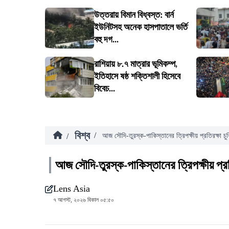
উত্তরায় বিমান বিধ্বস্ত: বার্ন
ইউনিটসহ অনেক হাসপাতালে ভর্তি
বহু দগ...
রাশিয়ায় ৮.৭ মাত্রার ভূমিকম্প,
ইতিহাসে ষষ্ঠ শক্তিশালী হিসেবে
বিবেচ...
বিশ্ব
/
/
আজ সৌদি-তুরস্ক-পাকিস্তানের ত্রিপক্ষীয় প্রতিরক্ষা চুক
আজ সৌদি-তুরস্ক-পাকিস্তানের ত্রিপক্ষীয় প্রতি
Lens Asia
৭ আগস্ট, ২০২৬ বিকাল ০৫:৫০