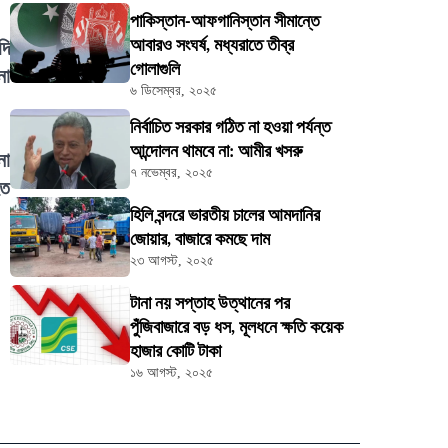
পাকিস্তান-আফগানিস্তান সীমান্তে
আবারও সংঘর্ষ, মধ্যরাতে তীব্র
দি
গোলাগুলি
না
৬ ডিসেম্বর, ২০২৫
নির্বাচিত সরকার গঠিত না হওয়া পর্যন্ত
আন্দোলন থামবে না: আমীর খসরু
না
৭ নভেম্বর, ২০২৫
হত
হিলি বন্দরে ভারতীয় চালের আমদানির
জোয়ার, বাজারে কমছে দাম
২৩ আগস্ট, ২০২৫
টানা নয় সপ্তাহ উত্থানের পর
পুঁজিবাজারে বড় ধস, মূলধনে ক্ষতি কয়েক
হাজার কোটি টাকা
১৬ আগস্ট, ২০২৫