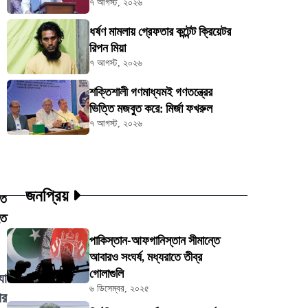
৭ আগস্ট, ২০২৬
ধর্ষণ মামলায় গ্রেফতার কন্টেন্ট ক্রিয়েটর
রিপন মিয়া
৭ আগস্ট, ২০২৬
শক্তিশালী গণমাধ্যমই গণতন্ত্রের
ভিত্তি মজবুত করে: মির্জা ফখরুল
৭ আগস্ট, ২০২৬
জনপ্রিয়
াত
হত
পাকিস্তান-আফগানিস্তান সীমান্তে
আবারও সংঘর্ষ, মধ্যরাতে তীব্র
গোলাগুলি
যা
৬ ডিসেম্বর, ২০২৫
পর