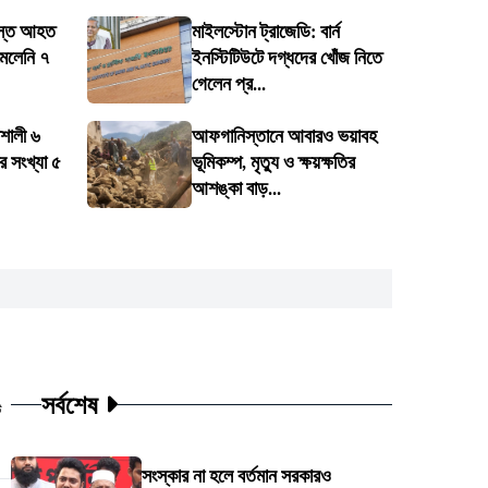
বস্তে আহত
মাইলস্টোন ট্রাজেডি: বার্ন
মেলেনি ৭
ইনস্টিটিউটে দগ্ধদের খোঁজ নিতে
গেলেন প্র...
শালী ৬
আফগানিস্তানে আবারও ভয়াবহ
ের সংখ্যা ৫
ভূমিকম্প, মৃত্যু ও ক্ষয়ক্ষতির
আশঙ্কা বাড়...
সর্বশেষ
ট
সংস্কার না হলে বর্তমান সরকারও