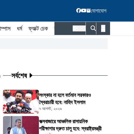
যোগাযোগ
াম্পাস
ধর্ম
ফ্যাক্ট চেক
কর্মকর্তা
ENG
সর্বশেষ
ট
সংস্কার না হলে বর্তমান সরকারও
স্বৈরাচারী হবে: নাহিদ ইসলাম
৭ আগস্ট, ২০২৬
কক্সবাজারে আঞ্চলিক রাসায়নিক
পরীক্ষাগার দ্রুত চালু হবে: স্বরাষ্ট্রমন্ত্রী