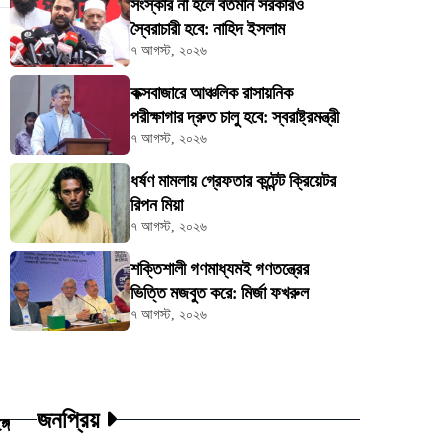
সংস্কার না হলে বর্তমান সরকারও
স্বৈরাচারী হবে: নাহিদ ইসলাম
৭ আগস্ট, ২০২৬
কক্সবাজারে আঞ্চলিক রাসায়নিক
পরীক্ষাগার দ্রুত চালু হবে: স্বরাষ্ট্রমন্ত্রী
৭ আগস্ট, ২০২৬
ধর্ষণ মামলায় গ্রেফতার কন্টেন্ট ক্রিয়েটর
রিপন মিয়া
৭ আগস্ট, ২০২৬
শক্তিশালী গণমাধ্যমই গণতন্ত্রের
ভিত্তি মজবুত করে: মির্জা ফখরুল
৭ আগস্ট, ২০২৬
জনপ্রিয়
গে