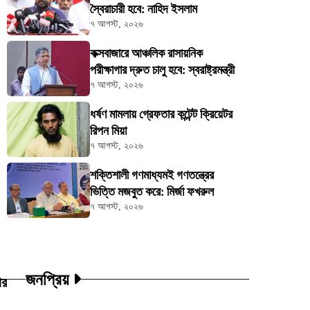
স্বৈরাচারী হবে: নাহিদ ইসলাম
৭ আগস্ট, ২০২৬
কক্সবাজারে আঞ্চলিক রাসায়নিক
পরীক্ষাগার দ্রুত চালু হবে: স্বরাষ্ট্রমন্ত্রী
৭ আগস্ট, ২০২৬
ধর্ষণ মামলায় গ্রেফতার কন্টেন্ট ক্রিয়েটর
রিপন মিয়া
৭ আগস্ট, ২০২৬
শক্তিশালী গণমাধ্যমই গণতন্ত্রের
ভিত্তি মজবুত করে: মির্জা ফখরুল
৭ আগস্ট, ২০২৬
জনপ্রিয়
ার