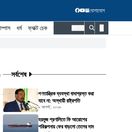
যোগাযোগ
াম্পাস
ধর্ম
ফ্যাক্ট চেক
কর্মকর্তা
ENG
সর্বশেষ
ট
গণতান্ত্রিক ব্যবস্থা বাধাগ্রস্ত করা
যাবে না: অস্থায়ী রাষ্ট্রপতি
৮ আগস্ট, ২০২৬
হরমুজ প্রণালিতে ফি আরোপের
পরিকল্পনায় ফের বাড়লো তেলের দাম