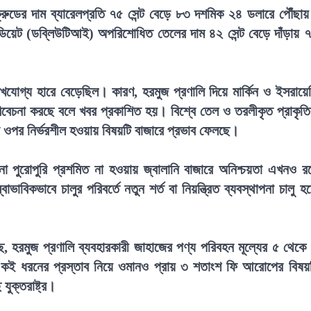
্ট ক্রুডের দাম ব্যারেলপ্রতি ৭৫ সেন্ট বেড়ে ৮৩ দশমিক ২৪ ডলারে পৌঁছা
্টারমিডিয়েট (ডব্লিউটিআই) অপরিশোধিত তেলের দাম ৪২ সেন্ট বেড়ে দাঁড়ায় 
যোগ্য হারে বেড়েছিল। কারণ, হরমুজ প্রণালি দিয়ে মার্কিন ও ইসরায়ে
বিবেচনা করছে বলে খবর প্রকাশিত হয়। বিশ্বে তেল ও তরলীকৃত প্রাকৃত
পর নির্ভরশীল হওয়ায় বিষয়টি বাজারে প্রভাব ফেলছে।
জনা পুরোপুরি প্রশমিত না হওয়ায় জ্বালানি বাজারে অনিশ্চয়তা এখনও র
াবিকভাবে চালুর পরিবর্তে নতুন শর্ত বা নিয়ন্ত্রিত ব্যবস্থাপনা চালু হ
েছে, হরমুজ প্রণালি ব্যবহারকারী জাহাজের পণ্য পরিবহন মূল্যের ৫ থেকে
একই ধরনের প্রস্তাব নিয়ে ওমানও প্রায় ৩ শতাংশ ফি আরোপের বিষয়
ুক্তরাষ্ট্র।