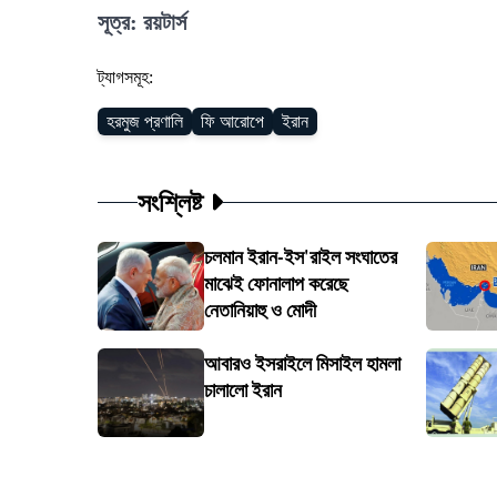
সূত্র: রয়টার্স
ট্যাগসমূহ:
হরমুজ প্রণালি
ফি আরোপে
ইরান
সংশ্লিষ্ট
চলমান ইরান-ইস'রাইল সংঘাতের
মাঝেই ফোনালাপ করেছে
নেতানিয়াহু ও মোদী
আবারও ইসরাইলে মিসাইল হামলা
চালালো ইরান