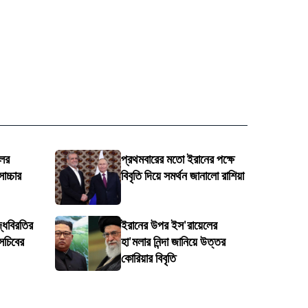
লের
প্রথমবারের মতো ইরানের পক্ষে
োচ্চার
বিবৃতি দিয়ে সমর্থন জানালো রাশিয়া
্ধবিরতির
ইরানের উপর ইস'রায়েলের
সচিবের
হা'মলার নিন্দা জানিয়ে উত্তর
কোরিয়ার বিবৃতি