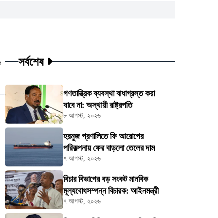
সর্বশেষ
ট
গণতান্ত্রিক ব্যবস্থা বাধাগ্রস্ত করা
যাবে না: অস্থায়ী রাষ্ট্রপতি
৮ আগস্ট, ২০২৬
হরমুজ প্রণালিতে ফি আরোপের
পরিকল্পনায় ফের বাড়লো তেলের দাম
৭ আগস্ট, ২০২৬
বিচার বিভাগের বড় সংকট মানবিক
মূল্যবোধসম্পন্ন বিচারক: আইনমন্ত্রী
৭ আগস্ট, ২০২৬