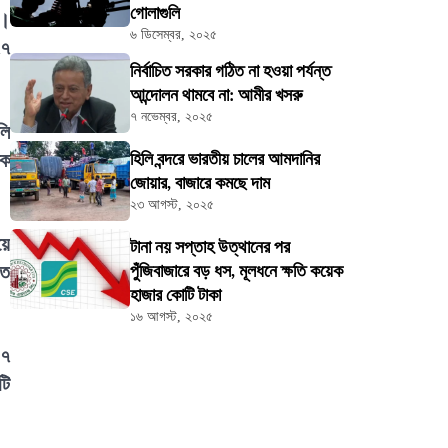
গোলাগুলি
য়।
৬ ডিসেম্বর, ২০২৫
৭৭
নির্বাচিত সরকার গঠিত না হওয়া পর্যন্ত
আন্দোলন থামবে না: আমীর খসরু
৭ নভেম্বর, ২০২৫
লি
িক
হিলি বন্দরে ভারতীয় চালের আমদানির
জোয়ার, বাজারে কমছে দাম
২৩ আগস্ট, ২০২৫
য়ে
টানা নয় সপ্তাহ উত্থানের পর
তে
পুঁজিবাজারে বড় ধস, মূলধনে ক্ষতি কয়েক
হাজার কোটি টাকা
১৬ আগস্ট, ২০২৫
 ৭
টি