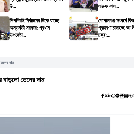
উ...
মারুফ কাম...
শিগগিরই নির্বাচনের দিকে যাচ্ছে
গোপালগঞ্জ সংঘর্ষে বিভ
অন্তর্বর্তী সরকার: প্রধান
প্রচারণা চালাচ্ছে আ.
উপদেষ্টা...
চক্র:...
তেলের দাম
র বাড়লো তেলের দাম
প্রিন্