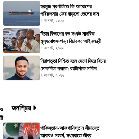
হরমুজ প্রণালিতে ফি আরোপের
পরিকল্পনায় ফের বাড়লো তেলের দাম
৭ আগস্ট, ২০২৬
বিচার বিভাগের বড় সংকট মানবিক
মূল্যবোধসম্পন্ন বিচারক: আইনমন্ত্রী
৭ আগস্ট, ২০২৬
নিরাপত্তা নিশ্চিত হলে দেশে ফিরে বিচার
মোকাবিলা করবো: রয়টার্সকে সাকিব
৭ আগস্ট, ২০২৬
জনপ্রিয়
রও
রি
পাকিস্তান-আফগানিস্তান সীমান্তে
আবারও সংঘর্ষ, মধ্যরাতে তীব্র