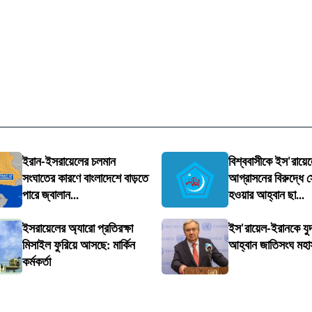
ইরান-ইসরায়েলের চলমান
বিশ্ববাসীকে ইস'রায়ে
সংঘাতের কারণে বাংলাদেশে বাড়তে
আগ্রাসনের বিরুদ্ধে স
পারে জ্বালান...
হওয়ার আহ্বান ছা...
ইসরায়েলের অ্যারো প্রতিরক্ষা
ইস'রায়েল-ইরানকে যুদ
মিসাইল ফুরিয়ে আসছে: মার্কিন
আহ্বান জাতিসংঘ মহা
কর্মকর্তা