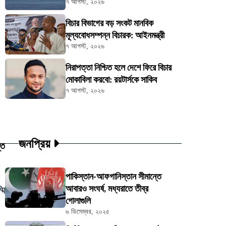
৭ আগস্ট, ২০২৬
বিচার বিভাগের বড় সংকট মানবিক
মূল্যবোধসম্পন্ন বিচারক: আইনমন্ত্রী
৭ আগস্ট, ২০২৬
নিরাপত্তা নিশ্চিত হলে দেশে ফিরে বিচার
মোকাবিলা করবো: রয়টার্সকে সাকিব
৭ আগস্ট, ২০২৬
জনপ্রিয়
্ত
পাকিস্তান-আফগানিস্তান সীমান্তে
আবারও সংঘর্ষ, মধ্যরাতে তীব্র
মি
গোলাগুলি
৬ ডিসেম্বর, ২০২৫