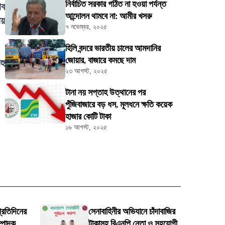
নির্বাচিত সরকার গঠিত না হওয়া পর্যন্ত
াব
আন্দোলন থামবে না: আমীর খসরু
ায়
৭ নভেম্বর, ২০২৫
হিলি বন্দরে ভারতীয় চালের আমদানির
জোয়ার, বাজারে কমছে দাম
হু
২৩ আগস্ট, ২০২৫
টানা নয় সপ্তাহ উত্থানের পর
পুঁজিবাজারে বড় ধস, মূলধনে ক্ষতি কয়েক
হাজার কোটি টাকা
১৬ আগস্ট, ২০২৫
প্রতিদিনের
সেনাবাহিনীর অভিযানে চাঁদাবাজির
্পাদক
টাকাসহ বিএনপি নেতা ও সহযোগী