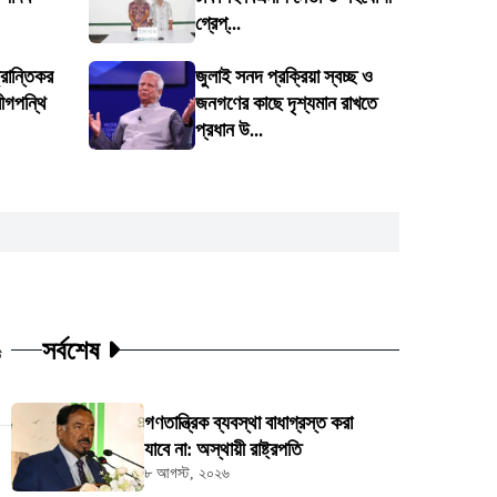
গ্রেপ্...
্রান্তিকর
জুলাই সনদ প্রক্রিয়া স্বচ্ছ ও
লীগপন্থি
জনগণের কাছে দৃশ্যমান রাখতে
প্রধান উ...
সর্বশেষ
ট
গণতান্ত্রিক ব্যবস্থা বাধাগ্রস্ত করা
যাবে না: অস্থায়ী রাষ্ট্রপতি
৮ আগস্ট, ২০২৬