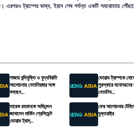
ন। এরপরও ট্রাম্পের ভাষ্য, ইরান শেষ পর্যন্ত একটি সমঝোতায় পৌঁছা
গাজায় বন্দিমুক্তি ও যুদ্ধবিরতি
ডোনাল্ড ট্রাম্পকে নোব
আলোচনায় নেতানিয়াহুর সঙ্গে
পুরস্কারে মনোনয়নের 
বসছেন...
নেতানিয...
তারেক রহমানকে অভিনন্দন
ফের আলোচনার টেবিল
জানালেন মার্কিন প্রেসিডেন্ট
যুক্তরাষ্ট্র
ডোনাল্ড ট্রাম্...