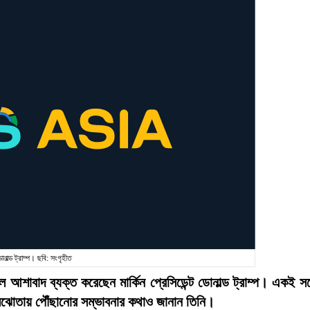
োনাল্ড ট্রাম্প। ছবি: সংগৃহীত
 আশাবাদ ব্যক্ত করেছেন মার্কিন প্রেসিডেন্ট ডোনাল্ড ট্রাম্প। একই সঙ্
 সমঝোতায় পৌঁছানোর সম্ভাবনার কথাও জানান তিনি।