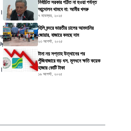
নির্বাচিত সরকার গঠিত না হওয়া পর্যন্ত
আন্দোলন থামবে না: আমীর খসরু
ল।
৭ নভেম্বর, ২০২৫
হিলি বন্দরে ভারতীয় চালের আমদানির
জোয়ার, বাজারে কমছে দাম
ুর
২৩ আগস্ট, ২০২৫
লি
টানা নয় সপ্তাহ উত্থানের পর
পুঁজিবাজারে বড় ধস, মূলধনে ক্ষতি কয়েক
হাজার কোটি টাকা
ে।
১৬ আগস্ট, ২০২৫