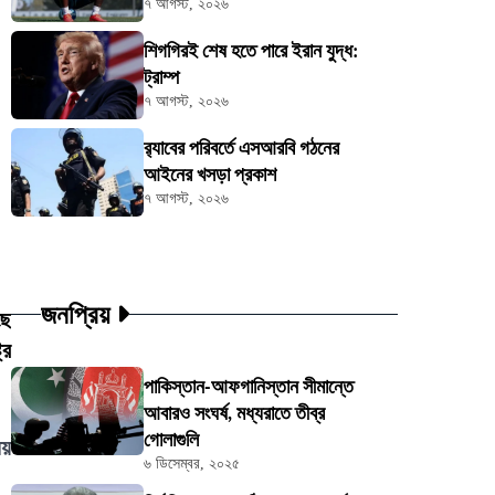
৭ আগস্ট, ২০২৬
শিগগিরই শেষ হতে পারে ইরান যুদ্ধ:
ট্রাম্প
৭ আগস্ট, ২০২৬
র‍্যাবের পরিবর্তে এসআরবি গঠনের
আইনের খসড়া প্রকাশ
৭ আগস্ট, ২০২৬
জনপ্রিয়
ছে
্র
পাকিস্তান-আফগানিস্তান সীমান্তে
আবারও সংঘর্ষ, মধ্যরাতে তীব্র
গোলাগুলি
ষয়
৬ ডিসেম্বর, ২০২৫