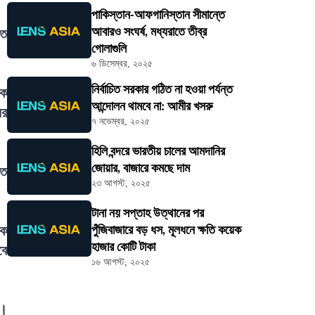
পাকিস্তান-আফগানিস্তান সীমান্তে
আবারও সংঘর্ষ, মধ্যরাতে তীব্র
িত
গোলাগুলি
৬ ডিসেম্বর, ২০২৫
নির্বাচিত সরকার গঠিত না হওয়া পর্যন্ত
কে
আন্দোলন থামবে না: আমীর খসরু
ের
৭ নভেম্বর, ২০২৫
হিলি বন্দরে ভারতীয় চালের আমদানির
জোয়ার, বাজারে কমছে দাম
তে
২৩ আগস্ট, ২০২৫
টানা নয় সপ্তাহ উত্থানের পর
িক
পুঁজিবাজারে বড় ধস, মূলধনে ক্ষতি কয়েক
হাজার কোটি টাকা
বে
১৬ আগস্ট, ২০২৫
ে।